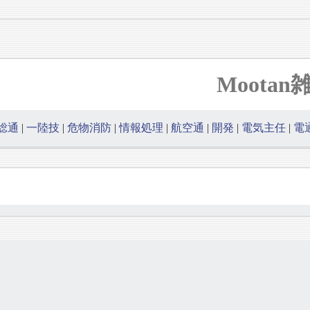
Mootan
総通
|
一陸技
|
危物消防
|
情報処理
|
航空通
|
開発
|
電気主任
|
電