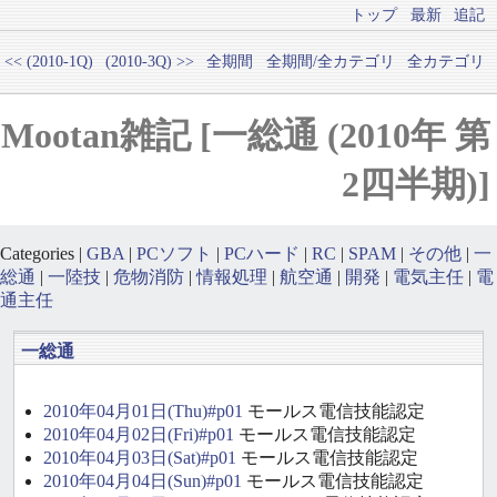
トップ
最新
追記
<< (2010-1Q)
(2010-3Q) >>
全期間
全期間/全カテゴリ
全カテゴリ
Mootan雑記 [一総通 (2010年 第
2四半期)]
Categories |
GBA
|
PCソフト
|
PCハード
|
RC
|
SPAM
|
その他
|
一
総通
|
一陸技
|
危物消防
|
情報処理
|
航空通
|
開発
|
電気主任
|
電
通主任
一総通
2010年04月01日(Thu)#p01
モールス電信技能認定
2010年04月02日(Fri)#p01
モールス電信技能認定
2010年04月03日(Sat)#p01
モールス電信技能認定
2010年04月04日(Sun)#p01
モールス電信技能認定