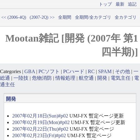
トップ
最新
追記
<< (2006-4Q)
(2007-2Q) >>
全期間
全期間/全カテゴリ
全カテゴリ
Mootan雑記 [開発 (2007年 第1
四半期)]
Categories |
GBA
|
PCソフト
|
PCハード
|
RC
|
SPAM
|
その他
|
一
総通
|
一陸技
|
危物消防
|
情報処理
|
航空通
|
開発
|
電気主任
|
電
通主任
開発
2007年02月18日(Sun)#p02
UMJ-FX 暫定ページ更新
2007年02月19日(Mon)#p02
UMJ-FX 暫定ページ更新
2007年02月22日(Thu)#p02
UMJ-FX 暫定ページ
2007年02月23日(Fri)#p02
UMJ-FX 暫定ページ