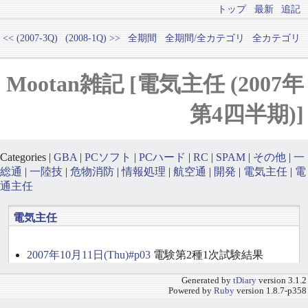
トップ
最新
追記
<< (2007-3Q)
(2008-1Q) >>
全期間
全期間/全カテゴリ
全カテゴリ
Mootan雑記 [電気主任 (2007年
第4四半期)]
Categories |
GBA
|
PCソフト
|
PCハード
|
RC
|
SPAM
|
その他
|
一
総通
|
一陸技
|
危物消防
|
情報処理
|
航空通
|
開発
|
電気主任
|
電
通主任
電気主任
2007年10月11日(Thu)#p03
電験第2種1次試験結果
Generated by
tDiary
version 3.1.2
Powered by
Ruby
version 1.8.7-p358