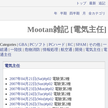
トップ
最新
追記
年
半期
四半期
月
全カテゴリ
Mootan雑記 [電気主任]
Categories |
GBA
|
PCソフト
|
PCハード
|
RC
|
SPAM
|
その他
|
一
総通
|
一陸技
|
危物消防
|
情報処理
|
航空通
|
開発
|
電気主任
|
電
通主任
電気主任
2007年04月21日(Sat)#p02
電験第2種
2007年04月22日(Sun)#p02
電験第2種
2007年04月23日(Mon)#p02
電験第2種
2007年04月24日(Tue)#p02
電験第2種
2007年04月25日(Wed)#p02
電験第2種
2007年04月26日(Thu)#p02
電験第2種