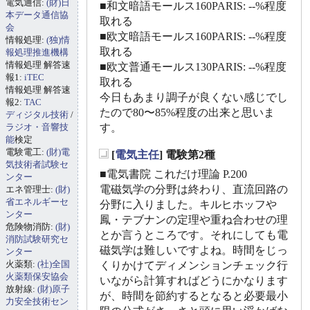
電気通信:
(財)日
■和文暗語モールス160PARIS: --%程度
本データ通信協
取れる
会
■欧文暗語モールス160PARIS: --%程度
情報処理:
(独)情
取れる
報処理推進機構
情報処理 解答速
■欧文普通モールス130PARIS: --%程度
報1:
iTEC
取れる
情報処理 解答速
今日もあまり調子が良くない感じでし
報2:
TAC
たので80〜85%程度の出来と思いま
ディジタル技術
/
ラジオ・音響技
す。
能
検定
電験電工:
(財)電
[
電気主任
] 電験第2種
_
気技術者試験セ
■電気書院 これだけ理論 P.200
ンター
電磁気学の分野は終わり、直流回路の
エネ管理士:
(財)
省エネルギーセ
分野に入りました。キルヒホッフや
ンター
鳳・テブナンの定理や重ね合わせの理
危険物消防:
(財)
とか言うところです。それにしても電
消防試験研究セ
磁気学は難しいですよね。時間をじっ
ンター
火薬類:
(社)全国
くりかけてディメンションチェック行
火薬類保安協会
いながら計算すればどうにかなります
放射線:
(財)原子
が、時間を節約するとなると必要最小
力安全技術セン