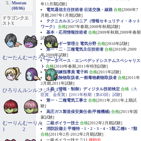
Mootan
年11月期試験]
(08/06)
電気通信主任技術者 伝送交換・線路
合格
[2006年7
月期,2007年1月期試験]
ドラゴンクエ
テクニカルエンジニア（情報セキュリティ・ネット
ストX
ワーク）
合格
[2007年春期,2008年秋期試験]
基本・応用情報技術者
合格
[2009年秋期,2009年春期
試験]
エネルギー管理士 電気分野
合格
[2010年試験]
第一
・
二
・
三種電気主任技術者
合格
[2010年,2009
年,2009年試験]
むーたん
むーたろ
むーりん
データベース
・
エンベデッドシステムスペシャリス
ト
合格
[2010年春期,2011年特別試験]
職業訓練指導員 電子科
合格
[2011年試験]
甲種危険物取扱者,一般毒物劇物取扱者
合格
[2011年
2月期,2011年試験]
１級（情報・制御）ディジタル技術検定
合格
（
大
ひろりん
ルンルン
ジュジュ
臣賞、会長賞
）[
2011年秋期（第43回）試験
]
第一・二種電気工事士
合格
[2011年,2011年上期試
験]
高圧ガス製造保安責任者(甲種機械)
合格
[2011年国
家試験]
むーりん
むーりん
二級ボイラー技士
合格
[2012年2月期試験]
消防設備士 甲種特・1・2・3・4・5類,乙種6・7類
1
2
合格
[2011年2月-2012年2月期試験]
一級ボイラー技士 7/11
挑戦中