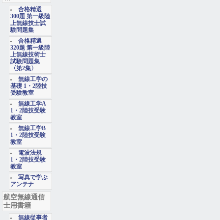
合格精選
300題 第一級陸
上無線技士試
験問題集
合格精選
320題 第一級陸
上無線技術士
試験問題集
〈第2集〉
無線工学の
基礎 1・2陸技
受験教室
無線工学A
1・2陸技受験
教室
無線工学B
1・2陸技受験
教室
電波法規
1・2陸技受験
教室
写真で学ぶ
アンテナ
航空無線通信
士用書籍
無線従事者