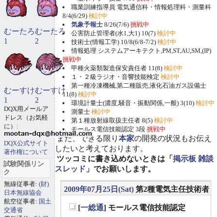
職業訓練指導員 電気通信科・情報処理科・測量科
8/4(6/29)
検討中
気象予報士
8/26(7/6)
挑戦中
むーたろ
むーたろ
公害防止管理者(水1,大1) 10(7)
検討中
1
2
技術士(情報工学) 10/8(6/8-7/2)
検討中
情報処理 システムアーキテクト,PM,ST,AU,SM,(IP)
挑戦中
甲種火薬類製造保安責任者 11(8)
検討中
１・２級ラジオ・音響技能検定
検討中
第一種冷凍機械,第二種販売,液化石油ガス設備士
むーすけ
むーすけ
11(8)
検討中
1
2
環境計量士(濃度,騒音・振動関係,一般) 3(10)
検討中
DQX用メールア
測量士
検討中
ドレス（お気軽
第１種放射線取扱主任者 8(5)
検討中
に）:
モールス電信技能認定 3段
挑戦中
また、できる限り
本家
の開発の状況もお伝え
DQX公式サイト
したいと考えております。
著作権について
ツッコミに書き込めないときは「
掲示板 雑談
試験関係リン
スレッド
」でお願いします。
ク
無線従事者:
(財)
2009年07月25日(Sat)
第2種電気主任技術者
日本無線協会
航空従事者:
国土
[
一総通
] モールス電信技能認定
交通省
_