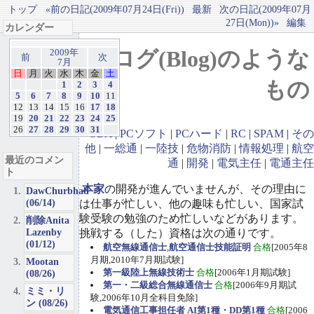
トップ
«前の日記(2009年07月24日(Fri))
最新
次の日記(2009年07月
27日(Mon))»
編集
カレンダー
ブログ(Blog)のような
2009年
前
次
7月
日
月
火
水
木
金
土
もの
1
2
3
4
5
6
7
8
9
10
11
12
13
14
15
16
17
18
19
20
21
22
23
24
25
26
27
28
29
30
31
GBA
|
PCソフト
|
PCハード
|
RC
|
SPAM
|
その
他
|
一総通
|
一陸技
|
危物消防
|
情報処理
|
航空
最近のコメン
通
|
開発
|
電気主任
|
電通主任
ト
本家
の開発が進んでいませんが、その理由に
DawChurbhab
(06/14)
は仕事が忙しい、他の趣味も忙しい、国家試
験受験の勉強のため忙しいなどがあります。
削除Anita
Lazenby
挑戦する（した）資格は次の通りです。
(01/12)
航空無線通信士
,
航空通信士技能証明
合格
[2005年8
月期,2010年7月期試験]
Mootan
第一級陸上無線技術士
合格
[2006年1月期試験]
(08/26)
第一・二級総合無線通信士
合格
[2006年9月期試
ミミ・リ
験,2006年10月全科目免除]
ン (08/26)
電気通信工事担任者 AI第1種・DD第1種
合格
[2006