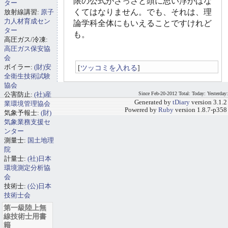
限の公式がさっさと頭に思い浮かばな
ター
くてはなりません。でも、それは、理
放射線講習:
原子
力人材育成セン
論学科全体にもいえることですけれど
ター
も。
高圧ガス/冷凍:
高圧ガス保安協
会
ボイラー:
(財)安
[
ツッコミを入れる
]
全衛生技術試験
協会
公害防止:
(社)産
Since Feb-20-2012 Total: Today: Yesterday:
Generated by
tDiary
version 3.1.2
業環境管理協会
Powered by
Ruby
version 1.8.7-p358
気象予報士:
(財)
気象業務支援セ
ンター
測量士:
国土地理
院
計量士:
(社)日本
環境測定分析協
会
技術士:
(公)日本
技術士会
第一級陸上無
線技術士用書
籍