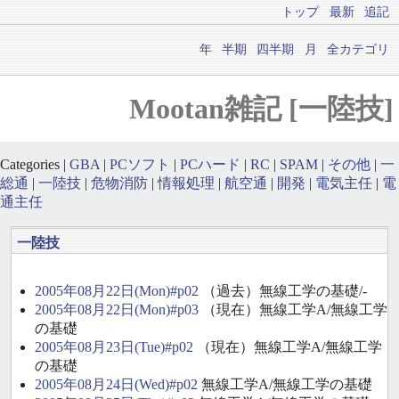
トップ
最新
追記
年
半期
四半期
月
全カテゴリ
Mootan雑記 [一陸技]
Categories |
GBA
|
PCソフト
|
PCハード
|
RC
|
SPAM
|
その他
|
一
総通
|
一陸技
|
危物消防
|
情報処理
|
航空通
|
開発
|
電気主任
|
電
通主任
一陸技
2005年08月22日(Mon)#p02
（過去）無線工学の基礎/-
2005年08月22日(Mon)#p03
（現在）無線工学A/無線工学
の基礎
2005年08月23日(Tue)#p02
（現在）無線工学A/無線工学
の基礎
2005年08月24日(Wed)#p02
無線工学A/無線工学の基礎