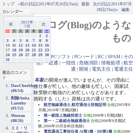
トップ
«前の日記(2011年07月26日(Tue))
最新
次の日記(2011年07月
28日(Thu))»
編集
カレンダー
ブログ(Blog)のような
2011年
前
次
7月
日
月
火
水
木
金
土
もの
1
2
3
4
5
6
7
8
9
10
11
12
13
14
15
16
17
18
19
20
21
22
23
24
25
26
27
28
29
30
GBA
|
PCソフト
|
PCハード
|
RC
|
SPAM
|
その
31
他
|
一総通
|
一陸技
|
危物消防
|
情報処理
|
航空
通
|
開発
|
電気主任
|
電通主任
最近のコメン
ト
本家
の開発が進んでいませんが、その理由に
DawChurbhab
は仕事が忙しい、他の趣味も忙しい、国家試
(06/14)
験受験の勉強のため忙しいなどがあります。
削除Anita
挑戦する（した）資格は次の通りです。
Lazenby
航空無線通信士
,
航空通信士技能証明
合格
[2005年8
(01/12)
月期,2010年7月期試験]
Mootan
第一級陸上無線技術士
合格
[2006年1月期試験]
(08/26)
第一・二級総合無線通信士
合格
[2006年9月期試
験,2006年10月全科目免除]
ミミ・リ
電気通信工事担任者 AI第1種・DD第1種
合格
[2006