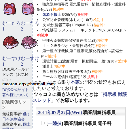
職業訓練指導員 電気通信科・情報処理科・測量科
8/4(6/29)
検討中
気象予報士
8/26(7/6)
挑戦中
公害防止管理者(水1,大1) 10(7)
検討中
むーたろ
むーたろ
技術士(情報工学) 10/8(6/8-7/2)
検討中
1
2
情報処理 システムアーキテクト,PM,ST,AU,SM,(IP)
挑戦中
甲種火薬類製造保安責任者 11(8)
検討中
１・２級ラジオ・音響技能検定
検討中
第一種冷凍機械,第二種販売,液化石油ガス設備士
11(8)
検討中
むーすけ
むーすけ
環境計量士(濃度,騒音・振動関係,一般) 3(10)
検討中
1
2
測量士
検討中
DQX用メールア
第１種放射線取扱主任者 8(5)
検討中
ドレス（お気軽
モールス電信技能認定 3段
挑戦中
に）:
また、できる限り
本家
の開発の状況もお伝え
したいと考えております。
DQX公式サイト
ツッコミに書き込めないときは「
掲示板 雑談
著作権について
スレッド
」でお願いします。
試験関係リン
ク
2011年07月27日(Wed)
職業訓練指導員
無線従事者:
(財)
日本無線協会
[
一陸技
] 職業訓練指導員 電子科
航空従事者:
国土
_