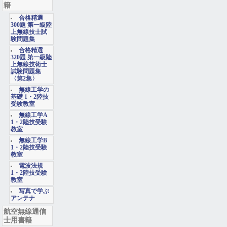
籍
合格精選
300題 第一級陸
上無線技士試
験問題集
合格精選
320題 第一級陸
上無線技術士
試験問題集
〈第2集〉
無線工学の
基礎 1・2陸技
受験教室
無線工学A
1・2陸技受験
教室
無線工学B
1・2陸技受験
教室
電波法規
1・2陸技受験
教室
写真で学ぶ
アンテナ
航空無線通信
士用書籍