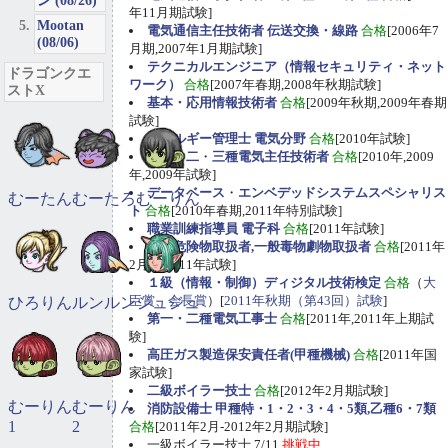
ン (08/26)
年11月期試験]
Mootan
電気通信主任技術者 伝送交換・線路
合格
[2006年7
(08/06)
月期,2007年1月期試験]
テクニカルエンジニア（情報セキュリティ・ネット
ドラゴンクエ
ワーク）
合格
[2007年春期,2008年秋期試験]
ストX
基本・応用情報技術者
合格
[2009年秋期,2009年春期
試験]
エネルギー管理士 電気分野
合格
[2010年試験]
第一
・
二
・
三種電気主任技術者
合格
[2010年,2009
年,2009年試験]
データベース
・
エンベデッドシステムスペシャリス
むーたん
むーたろ
むーりん
ト
合格
[2010年春期,2011年特別試験]
職業訓練指導員 電子科
合格
[2011年試験]
甲種危険物取扱者,一般毒物劇物取扱者
合格
[2011年
2月期,2011年試験]
１級（情報・制御）ディジタル技術検定
合格
（
大
臣賞、会長賞
）[
2011年秋期（第43回）試験
]
ひろりん
ルンルン
ジュジュ
第一・二種電気工事士
合格
[2011年,2011年上期試
験]
高圧ガス製造保安責任者(甲種機械)
合格
[2011年国
家試験]
二級ボイラー技士
合格
[2012年2月期試験]
むーりん
むーりん
消防設備士 甲種特・1・2・3・4・5類,乙種6・7類
1
2
合格
[2011年2月-2012年2月期試験]
一級ボイラー技士 7/11
挑戦中