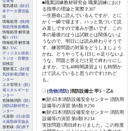
交通省
■職業訓練教材研究会 職業訓練におけ
電気通信:
(財)日
る指導の理論と実際 P.307
本データ通信協
一生懸命に読んでいるんですが、とに
会
情報処理:
(独)情
かく一瞬で寝ます。ハッと気づいて読
報処理推進機構
み直しですので進みが悪いです。この
情報処理 解答速
本の最後のほうは試験とは関係ないよ
報1:
iTEC
うなので、明日には読み終わりそうで
情報処理 解答速
す。練習問題の対策をどうしましょう
報2:
TAC
ディジタル技術
/
かね。どうやっても1日じゃ足りないよ
ラジオ・音響技
うな。問題と答えだけ見て終わりにし
能
検定
ますか。でも48時間講習よりも時間か
電験電工:
(財)電
けて読んでいると思うのですけれど
気技術者試験セ
ンター
も。
エネ管理士:
(財)
省エネルギーセ
[
危物消防
] 消防設備士 甲5・乙6
_
ンター
■(財)日本消防設備安全センター 消防用
危険物消防:
(財)
設備等の演習 第6類 P.250
消防試験研究セ
ンター
■(財)日本消防設備安全センター 消防用
火薬類:
(社)全国
設備等の演習 第6類 P.234
火薬類保安協会
実技問題1周目終わりました。この程度
放射線:
(財)原子