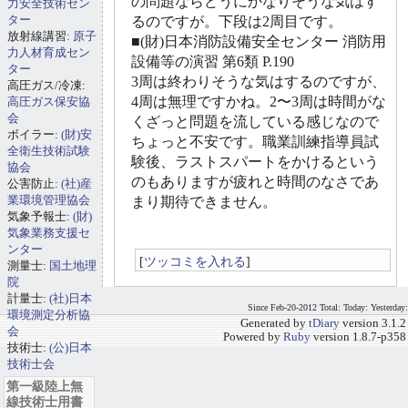
の問題ならどうにかなりそうな気はす
力安全技術セン
ター
るのですが。下段は2周目です。
放射線講習:
原子
■(財)日本消防設備安全センター 消防用
力人材育成セン
設備等の演習 第6類 P.190
ター
3周は終わりそうな気はするのですが、
高圧ガス/冷凍:
4周は無理ですかね。2〜3周は時間がな
高圧ガス保安協
会
くざっと問題を流している感じなので
ボイラー:
(財)安
ちょっと不安です。職業訓練指導員試
全衛生技術試験
験後、ラストスパートをかけるという
協会
のもありますが疲れと時間のなさであ
公害防止:
(社)産
業環境管理協会
まり期待できません。
気象予報士:
(財)
気象業務支援セ
ンター
[
ツッコミを入れる
]
測量士:
国土地理
院
計量士:
(社)日本
Since Feb-20-2012 Total: Today: Yesterday:
環境測定分析協
Generated by
tDiary
version 3.1.2
会
Powered by
Ruby
version 1.8.7-p358
技術士:
(公)日本
技術士会
第一級陸上無
線技術士用書