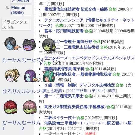
ン (08/26)
年11月期試験]
Mootan
電気通信主任技術者 伝送交換・線路
合格
[2006年7
(08/06)
月期,2007年1月期試験]
テクニカルエンジニア（情報セキュリティ・ネット
ドラゴンクエ
ワーク）
合格
[2007年春期,2008年秋期試験]
ストX
基本・応用情報技術者
合格
[2009年秋期,2009年春期
試験]
エネルギー管理士 電気分野
合格
[2010年試験]
第一
・
二
・
三種電気主任技術者
合格
[2010年,2009
年,2009年試験]
データベース
・
エンベデッドシステムスペシャリス
むーたん
むーたろ
むーりん
ト
合格
[2010年春期,2011年特別試験]
職業訓練指導員 電子科
合格
[2011年試験]
甲種危険物取扱者,一般毒物劇物取扱者
合格
[2011年
2月期,2011年試験]
１級（情報・制御）ディジタル技術検定
合格
（
大
臣賞、会長賞
）[
2011年秋期（第43回）試験
]
ひろりん
ルンルン
ジュジュ
第一・二種電気工事士
合格
[2011年,2011年上期試
験]
高圧ガス製造保安責任者(甲種機械)
合格
[2011年国
家試験]
二級ボイラー技士
合格
[2012年2月期試験]
むーりん
むーりん
消防設備士 甲種特・1・2・3・4・5類,乙種6・7類
1
2
合格
[2011年2月-2012年2月期試験]
一級ボイラー技士 7/11
挑戦中