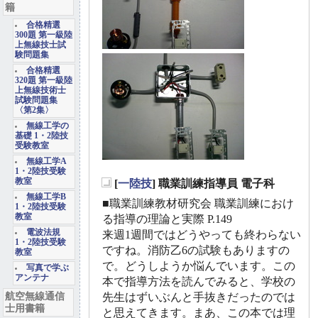
籍
合格精選
300題 第一級陸
上無線技士試
験問題集
合格精選
320題 第一級陸
上無線技術士
試験問題集
〈第2集〉
無線工学の
基礎 1・2陸技
受験教室
無線工学A
1・2陸技受験
教室
[
一陸技
] 職業訓練指導員 電子科
_
無線工学B
■職業訓練教材研究会 職業訓練におけ
1・2陸技受験
教室
る指導の理論と実際 P.149
電波法規
来週1週間ではどうやっても終わらない
1・2陸技受験
ですね。消防乙6の試験もありますの
教室
で。どうしようか悩んでいます。この
写真で学ぶ
アンテナ
本で指導方法を読んでみると、学校の
航空無線通信
先生はずいぶんと手抜きだったのでは
士用書籍
と思えてきます。まあ、この本では理