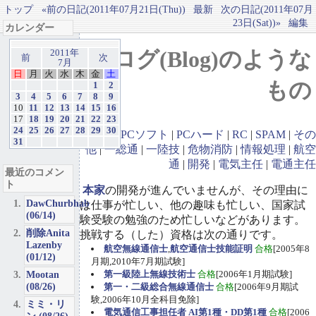
トップ
«前の日記(2011年07月21日(Thu))
最新
次の日記(2011年07月
23日(Sat))»
編集
カレンダー
ブログ(Blog)のような
2011年
前
次
7月
日
月
火
水
木
金
土
もの
1
2
3
4
5
6
7
8
9
10
11
12
13
14
15
16
17
18
19
20
21
22
23
24
25
26
27
28
29
30
GBA
|
PCソフト
|
PCハード
|
RC
|
SPAM
|
その
31
他
|
一総通
|
一陸技
|
危物消防
|
情報処理
|
航空
通
|
開発
|
電気主任
|
電通主任
最近のコメン
ト
本家
の開発が進んでいませんが、その理由に
DawChurbhab
は仕事が忙しい、他の趣味も忙しい、国家試
(06/14)
験受験の勉強のため忙しいなどがあります。
削除Anita
挑戦する（した）資格は次の通りです。
Lazenby
航空無線通信士
,
航空通信士技能証明
合格
[2005年8
(01/12)
月期,2010年7月期試験]
Mootan
第一級陸上無線技術士
合格
[2006年1月期試験]
(08/26)
第一・二級総合無線通信士
合格
[2006年9月期試
験,2006年10月全科目免除]
ミミ・リ
電気通信工事担任者 AI第1種・DD第1種
合格
[2006