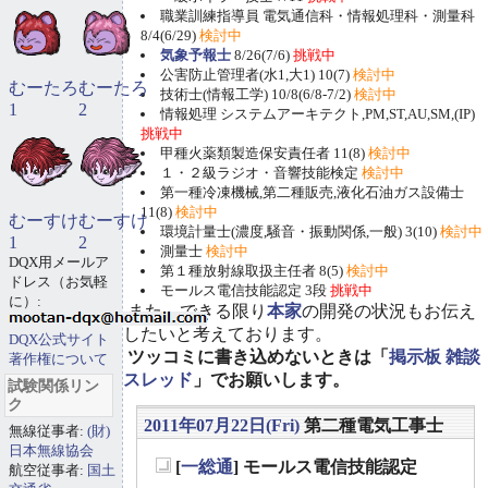
職業訓練指導員 電気通信科・情報処理科・測量科
8/4(6/29)
検討中
気象予報士
8/26(7/6)
挑戦中
公害防止管理者(水1,大1) 10(7)
検討中
むーたろ
むーたろ
技術士(情報工学) 10/8(6/8-7/2)
検討中
1
2
情報処理 システムアーキテクト,PM,ST,AU,SM,(IP)
挑戦中
甲種火薬類製造保安責任者 11(8)
検討中
１・２級ラジオ・音響技能検定
検討中
第一種冷凍機械,第二種販売,液化石油ガス設備士
11(8)
検討中
むーすけ
むーすけ
環境計量士(濃度,騒音・振動関係,一般) 3(10)
検討中
1
2
測量士
検討中
DQX用メールア
第１種放射線取扱主任者 8(5)
検討中
ドレス（お気軽
モールス電信技能認定 3段
挑戦中
に）:
また、できる限り
本家
の開発の状況もお伝え
したいと考えております。
DQX公式サイト
ツッコミに書き込めないときは「
掲示板 雑談
著作権について
スレッド
」でお願いします。
試験関係リン
ク
2011年07月22日(Fri)
第二種電気工事士
無線従事者:
(財)
日本無線協会
[
一総通
] モールス電信技能認定
航空従事者:
国土
_