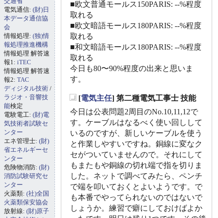
交通省
■欧文普通モールス150PARIS: --%程度
電気通信:
(財)日
取れる
本データ通信協
■欧文暗語モールス180PARIS: --%程度
会
情報処理:
(独)情
取れる
報処理推進機構
■和文暗語モールス180PARIS: --%程度
情報処理 解答速
取れる
報1:
iTEC
今日も80〜90%程度の出来と思いま
情報処理 解答速
す。
報2:
TAC
ディジタル技術
/
ラジオ・音響技
[
電気主任
] 第二種電気工事士 技能
_
能
検定
今日は公表問題2周目のNo.10,11,12で
電験電工:
(財)電
す。ケーブルはなるべく使い回しして
気技術者試験セ
ンター
いるのですが、新しいケーブルを使う
エネ管理士:
(財)
と作業しやすいですね。銅線に変なク
省エネルギーセ
セがついていませんので。それにして
ンター
もまたもや銅線の切れ端で指を切りま
危険物消防:
(財)
した。ネットで調べてみたら、ペンチ
消防試験研究セ
ンター
で端を叩いておくとよいようです。で
火薬類:
(社)全国
も本番でやってられないのではないで
火薬類保安協会
しょうか。練習で癖にしておけばよか
放射線:
(財)原子