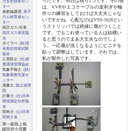
ったです。明日は残り1つです。その後
力安全技術セン
ター
は、VVRやエコケーブルの皮剥ぎや輪
放射線講習:
原子
作りの練習をしておけば大丈夫じゃな
力人材育成セン
いですかね。心配なのはVSS-1620とい
ター
うストリッパでは絶縁に傷がつくこと
高圧ガス/冷凍:
です。でもこれ使っている人は結構い
高圧ガス保安協
会
ると思うのでまあ大丈夫なのでしょ
ボイラー:
(財)安
う。一応傷が浅くなるようにビニテを
全衛生技術試験
貼って調整はしています。それでは、
協会
私が製作した写真です。
公害防止:
(社)産
業環境管理協会
気象予報士:
(財)
気象業務支援セ
ンター
測量士:
国土地理
院
計量士:
(社)日本
環境測定分析協
会
技術士:
(公)日本
技術士会
第一級陸上無
線技術士用書