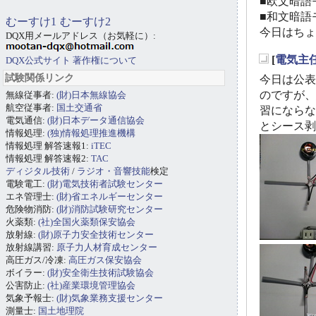
■欧文暗語モ
■和文暗語モ
むーすけ1
むーすけ2
今日はちょ
DQX用メールアドレス（お気軽に）:
[
電気主
DQX公式サイト
著作権について
_
試験関係リンク
今日は公表
のですが、
無線従事者:
(財)日本無線協会
航空従事者:
国土交通省
習にならな
電気通信:
(財)日本データ通信協会
とシース剥
情報処理:
(独)情報処理推進機構
情報処理 解答速報1:
iTEC
情報処理 解答速報2:
TAC
ディジタル技術
/
ラジオ・音響技能
検定
電験電工:
(財)電気技術者試験センター
エネ管理士:
(財)省エネルギーセンター
危険物消防:
(財)消防試験研究センター
火薬類:
(社)全国火薬類保安協会
放射線:
(財)原子力安全技術センター
放射線講習:
原子力人材育成センター
高圧ガス/冷凍:
高圧ガス保安協会
ボイラー:
(財)安全衛生技術試験協会
公害防止:
(社)産業環境管理協会
気象予報士:
(財)気象業務支援センター
測量士:
国土地理院