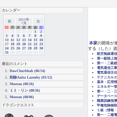
カレンダー
2011年
前
次
7月
日
月
火
水
木
金
土
1
2
3
4
5
6
7
8
9
10
11
12
13
14
15
16
本家
の開発が
17
18
19
20
21
22
23
する（した）
24
25
26
27
28
29
30
31
航空無線通
第一級陸上
第一・二級
最近のコメント
電気通信工事担
DawChurbhab (06/14)
電気通信主任
削除Anita Lazenby (01/12)
テクニカル
基本・応用
Mootan (08/26)
エネルギー管
ミミ・リン (08/26)
第一
・
二
・
データベー
Mootan (08/06)
職業訓練指導
ドラゴンクエストX
甲種危険物取
１級（情報
第一・二種