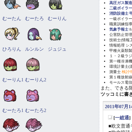
高圧ガス製造
二級ボイラ
消防設備士 甲
むーたん
むーたろ
むーりん
一級ボイラー技
職業訓練指導員
気象予報士
8
公害防止管理者(
技術士(情報工学)
情報処理 システ
ひろりん
ルンルン
ジュジュ
甲種火薬類製造
１・２級ラ
第一種冷凍機械
環境計量士(濃
測量士
検討
第１種放射線取
むーりん1
むーりん2
モールス電信
また、できる
ツッコミに書
2011年07月1
むーたろ1
むーたろ2
[
一総通
_
■欧文普通モ