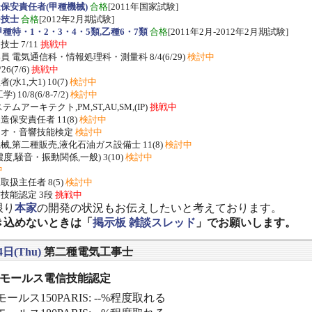
保安責任者(甲種機械)
合格
[2011年国家試験]
ー技士
合格
[2012年2月期試験]
種特・1・2・3・4・5類,乙種6・7類
合格
[2011年2月-2012年2月期試験]
士 7/11
挑戦中
 電気通信科・情報処理科・測量科 8/4(6/29)
検討中
/26(7/6)
挑戦中
水1,大1) 10(7)
検討中
 10/8(6/8-7/2)
検討中
ムアーキテクト,PM,ST,AU,SM,(IP)
挑戦中
保安責任者 11(8)
検討中
ジオ・音響技能検定
検討中
,第二種販売,液化石油ガス設備士 11(8)
検討中
度,騒音・振動関係,一般) 3(10)
検討中
中
扱主任者 8(5)
検討中
技能認定 3段
挑戦中
限り
本家
の開発の状況もお伝えしたいと考えております。
き込めないときは「
掲示板 雑談スレッド
」でお願いします。
4日(Thu)
第二種電気工事士
] モールス電信技能認定
ールス150PARIS: --%程度取れる