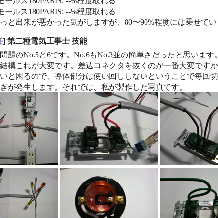
ールス180PARIS: --%程度取れる
ールス180PARIS: --%程度取れる
っと出来が悪かった気がしますが、80〜90%程度には乗せて
任
] 第二種電気工事士 技能
問題のNo.5と6です。No.6もNo.3並の簡単さだったと思
結構これが大変です。差込コネクタを抜くのが一番大変ですか
いと困るので、導体部分は使い回ししないということで毎回切
ぎが発生します。それでは、私が製作した写真です。