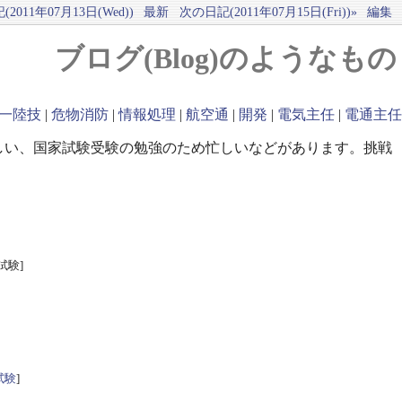
2011年07月13日(Wed))
最新
次の日記(2011年07月15日(Fri))»
編集
ブログ(Blog)のようなもの
一陸技
|
危物消防
|
情報処理
|
航空通
|
開発
|
電気主任
|
電通主任
しい、国家試験受験の勉強のため忙しいなどがあります。挑戦
試験]
試験
]