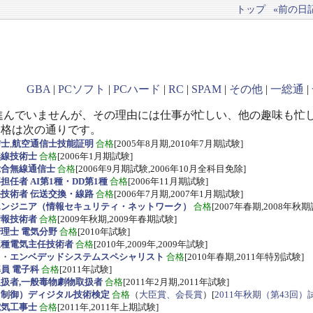
トップ
«前の日記(
GBA
|
PCソフト
|
PCハード
|
RC
|
SPAM
|
その他
|
一総通
|
進んでいませんが、その理由には仕事が忙しい、他の趣味も忙
資格は次の通りです。
信士
,
航空通信士技能証明
合格
[2005年8月期,2010年7月期試験]
無線技術士
合格
[2006年1月期試験]
総合無線通信士
合格
[2006年9月期試験,2006年10月全科目免除]
任者 AI第1種・DD第1種
合格
[2006年11月期試験]
技術者 伝送交換・線路
合格
[2006年7月期,2007年1月期試験]
エンジニア（情報セキュリティ・ネットワーク）
合格
[2007年春期,2008年秋期
情報技術者
合格
[2009年秋期,2009年春期試験]
理士 電気分野
合格
[2010年試験]
三種電気主任技術者
合格
[2010年,2009年,2009年試験]
ス
・
エンベデッドシステムスペシャリスト
合格
[2010年春期,2011年特別試験]
員 電子科
合格
[2011年試験]
扱者,一般毒物劇物取扱者
合格
[2011年2月期,2011年試験]
・制御）ディジタル技術検定
合格
（
大臣賞、会長賞
）[
2011年秋期（第43回）
電気工事士
合格
[2011年,2011年上期試験]