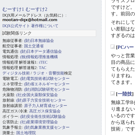
ライスプロ
ですけど。
むーすけ1
むーすけ2
す。前回の
DQX用メールアドレス（お気軽に）:
それにして
DQX公式サイト
著作権について
い差額はな
試験関係リンク
すぎるのは
無線従事者:
(財)日本無線協会
航空従事者:
国土交通省
[
PCハー
_
電気通信:
(財)日本データ通信協会
やっと営業
情報処理:
(独)情報処理推進機構
目の商品に
情報処理 解答速報1:
iTEC
情報処理 解答速報2:
TAC
てもらえた
ディジタル技術
/
ラジオ・音響技能
検定
りますね。
電験電工:
(財)電気技術者試験センター
てきます。
エネ管理士:
(財)省エネルギーセンター
危険物消防:
(財)消防試験研究センター
[
一陸技
]
火薬類:
(社)全国火薬類保安協会
_
放射線:
(財)原子力安全技術センター
無線工学B
放射線講習:
原子力人材育成センター
り進まない
高圧ガス/冷凍:
高圧ガス保安協会
いるのです
ボイラー:
(財)安全衛生技術試験協会
公害防止:
(社)産業環境管理協会
から送られ
気象予報士:
(財)気象業務支援センター
技術」です
測量士:
国土地理院