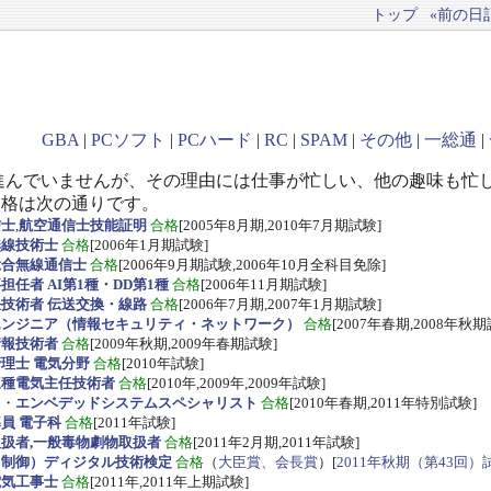
トップ
«前の日記(
GBA
|
PCソフト
|
PCハード
|
RC
|
SPAM
|
その他
|
一総通
|
進んでいませんが、その理由には仕事が忙しい、他の趣味も忙
資格は次の通りです。
信士
,
航空通信士技能証明
合格
[2005年8月期,2010年7月期試験]
無線技術士
合格
[2006年1月期試験]
総合無線通信士
合格
[2006年9月期試験,2006年10月全科目免除]
任者 AI第1種・DD第1種
合格
[2006年11月期試験]
技術者 伝送交換・線路
合格
[2006年7月期,2007年1月期試験]
エンジニア（情報セキュリティ・ネットワーク）
合格
[2007年春期,2008年秋期
情報技術者
合格
[2009年秋期,2009年春期試験]
理士 電気分野
合格
[2010年試験]
三種電気主任技術者
合格
[2010年,2009年,2009年試験]
ス
・
エンベデッドシステムスペシャリスト
合格
[2010年春期,2011年特別試験]
員 電子科
合格
[2011年試験]
扱者,一般毒物劇物取扱者
合格
[2011年2月期,2011年試験]
・制御）ディジタル技術検定
合格
（
大臣賞、会長賞
）[
2011年秋期（第43回）
電気工事士
合格
[2011年,2011年上期試験]