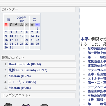
カレンダー
2005年
前
次
10月
日
月
火
水
木
金
土
1
2
3
4
5
6
7
8
9
10
11
12
13
14
15
本家
の開発が
16
17
18
19
20
21
22
する（した）
23
24
25
26
27
28
29
30
31
航空無線通
第一級陸上
第一・二級
最近のコメント
電気通信工事担
DawChurbhab (06/14)
電気通信主任
削除Anita Lazenby (01/12)
テクニカル
基本・応用
Mootan (08/26)
エネルギー管
ミミ・リン (08/26)
第一
・
二
・
データベー
Mootan (08/06)
職業訓練指導
ドラゴンクエストX
甲種危険物取
１級（情報
第一・二種