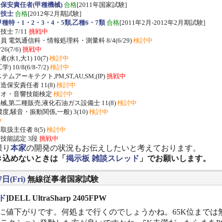
保安責任者(甲種機械)
合格
[2011年国家試験]
ー技士
合格
[2012年2月期試験]
種特・1・2・3・4・5類,乙種6・7類
合格
[2011年2月-2012年2月期試験]
士 7/11
挑戦中
 電気通信科・情報処理科・測量科 8/4(6/29)
検討中
/26(7/6)
挑戦中
水1,大1) 10(7)
検討中
 10/8(6/8-7/2)
検討中
ムアーキテクト,PM,ST,AU,SM,(IP)
挑戦中
保安責任者 11(8)
検討中
ジオ・音響技能検定
検討中
,第二種販売,液化石油ガス設備士 11(8)
検討中
度,騒音・振動関係,一般) 3(10)
検討中
中
扱主任者 8(5)
検討中
技能認定 3段
挑戦中
限り
本家
の開発の状況もお伝えしたいと考えております。
き込めないときは「
掲示板 雑談スレッド
」でお願いします。
日(Fri)
無線従事者国家試験
ド
]DELL UltraSharp 2405FPW
Kに値下がりです。何処まで行くのでしょうかね。65K位までは無