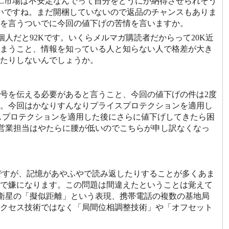
PC市場は不安定なんでって自分をどうにか納得させられそう
いですね。まだ開梱していないので返品のチャンスもありま
を言うついでに今回の値下げの苦情を言いますか。
人だと92Kです。いくらメルマガ購読者だからって20K近
しまうこと、情報を知っている人と知らない人で格差が大き
たりしないんでしょうか。
番号を伝える必要があると言うこと、今回の値下げの件は2度
。今回はかなりすんなりプライスプロテクションを適用し
スプロテクションを適用した後にさらに値下げしてきたら困
し営業担当はやたらに腰が低いのでこちらが申し訳なくなっ
しですが、記憶があやふやで読み返したりすることが多くあま
ので嫌になります。この問題は間違えたということは覚えて
位衛星の「擬似距離」という表現、携帯電話の複数の基地局
クセス技術ではなく「局間位相調整技術」や「オフセット