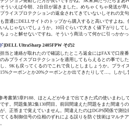
テクション発動した方が良いですかね。5K未満だったらまあ
そういえば今朝、2台目が届きました。めちゃくちゃ発送が早
プライスプロテクションの返金されてきていないしそれの文句
も普通にDELLサイトのトップから購入すると高いですよね。個
いんじゃないでしょうか。10日ぐらいで大きく値下がりして
ちょっと解せないですね。そういう商法って何かに引っかかっ
ド
]DELL UltraSharp 2405FPW その2
担当と連絡が取れたので確認したところ返金にはFAXで口座
のみプライスプロテクションを適用してもらえるとの事でした
し、9Kも戻ってくるのでこれで良しとしましょうか。プライ
15%クーポンとか20%クーポンとか出てきたりして…。しか
参考書第5章P188、ほとんどが今まで出てきた式の使いまわ
です。問題集第2集130問目。前回間違えた問題をまた間違う
が、正答まで覚えていません。間違えたのはDGPS関係で測
てくる制御信号の位相のずれによる誤りを防ぐ技術はマルチア
。