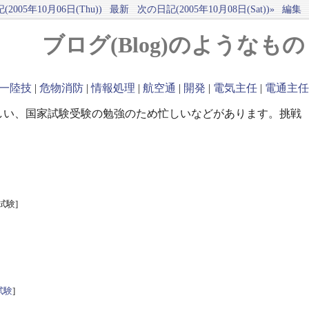
2005年10月06日(Thu))
最新
次の日記(2005年10月08日(Sat))»
編集
ブログ(Blog)のようなもの
一陸技
|
危物消防
|
情報処理
|
航空通
|
開発
|
電気主任
|
電通主任
しい、国家試験受験の勉強のため忙しいなどがあります。挑戦
試験]
試験
]