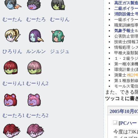
高圧ガス製造
二級ボイラ
消防設備士 甲
むーたん
むーたろ
むーりん
一級ボイラー技
職業訓練指導員
気象予報士
8
公害防止管理者(
技術士(情報工学)
情報処理 システ
ひろりん
ルンルン
ジュジュ
甲種火薬類製造
１・２級ラ
第一種冷凍機械
環境計量士(濃
測量士
検討
第１種放射線取
むーりん1
むーりん2
モールス電信
また、できる
ツッコミに書
2005年10月07
むーたろ1
むーたろ2
[
PCハー
_
今度は73