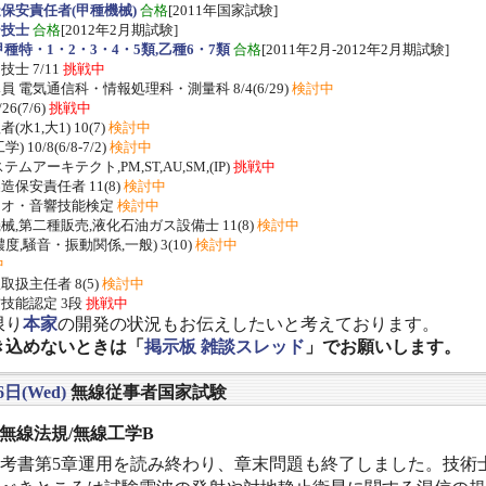
保安責任者(甲種機械)
合格
[2011年国家試験]
ー技士
合格
[2012年2月期試験]
種特・1・2・3・4・5類,乙種6・7類
合格
[2011年2月-2012年2月期試験]
士 7/11
挑戦中
 電気通信科・情報処理科・測量科 8/4(6/29)
検討中
/26(7/6)
挑戦中
水1,大1) 10(7)
検討中
 10/8(6/8-7/2)
検討中
ムアーキテクト,PM,ST,AU,SM,(IP)
挑戦中
保安責任者 11(8)
検討中
ジオ・音響技能検定
検討中
,第二種販売,液化石油ガス設備士 11(8)
検討中
度,騒音・振動関係,一般) 3(10)
検討中
中
扱主任者 8(5)
検討中
技能認定 3段
挑戦中
限り
本家
の開発の状況もお伝えしたいと考えております。
き込めないときは「
掲示板 雑談スレッド
」でお願いします。
6日(Wed)
無線従事者国家試験
] 無線法規/無線工学B
考書第5章運用を読み終わり、章末問題も終了しました。技術