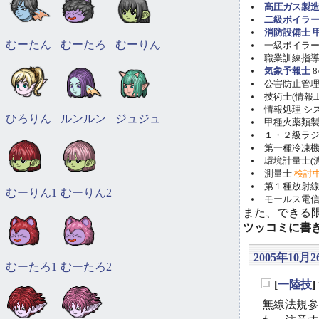
高圧ガス製造
二級ボイラ
消防設備士 甲
むーたん
むーたろ
むーりん
一級ボイラー技
職業訓練指導員
気象予報士
8
公害防止管理者(
技術士(情報工学)
情報処理 システ
ひろりん
ルンルン
ジュジュ
甲種火薬類製造
１・２級ラ
第一種冷凍機械
環境計量士(濃
測量士
検討
第１種放射線取
むーりん1
むーりん2
モールス電信
また、できる
ツッコミに書
2005年10月2
むーたろ1
むーたろ2
[
一陸技
_
無線法規参