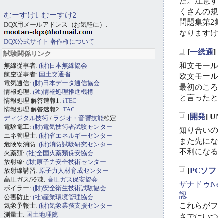
た。注意す
くさんの規
むーすけ1
むーすけ2
問題集第2
DQX用メールアドレス（お気軽に）:
なりますけ
DQX公式サイト
著作権について
[
一総通
試験関係リンク
_
和文モールス
無線従事者:
(財)日本無線協会
航空従事者:
国土交通省
欧文モールス
電気通信:
(財)日本データ通信協会
最初のころ
情報処理:
(独)情報処理推進機構
と言ったと
情報処理 解答速報1:
iTEC
情報処理 解答速報2:
TAC
[
開発
] 
ディジタル技術
/
ラジオ・音響技能
検定
_
電験電工:
(財)電気技術者試験センター
知り合いの
エネ管理士:
(財)省エネルギーセンター
また先にな
危険物消防:
(財)消防試験研究センター
不利になる
火薬類:
(社)全国火薬類保安協会
放射線:
(財)原子力安全技術センター
[
PCソフ
放射線講習:
原子力人材育成センター
_
高圧ガス/冷凍:
高圧ガス保安協会
ザナドゥNe
ボイラー:
(財)安全衛生技術試験協会
認
公害防止:
(社)産業環境管理協会
これらがフ
気象予報士:
(財)気象業務支援センター
測量士:
国土地理院
さではいつ