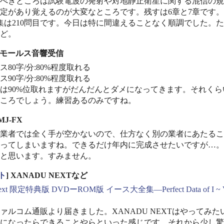
べきところは試験電波の発射や対地静止衛星に関する混信の規
定があり覚えるのが大変なところです。残すは6章と7章です。
集は210問目です。今日は特に間違えることなく順調でした。
ど。
] モールス音響受信
80字/分:80%程度取れる
90字/分:80%程度取れる
は90%位取れますがだんだんとダメになってきます。それく
ころでしょう。練習あるのみですね。
UMJ-FX
業者では全く手が空かないので、仕方なく別の業者にあたるこ
ってしまいますね。できるだけ年内に完成させたいですが…。
と思います。すみません。
ト
] XANADU NEXTなど
xt 限定特典版 DVDーROM版
イース大全集—Perfect Data of 
ァルコム通販より届きました。XANADU NEXTはやってみ
になったらできることやらといった感じです。それから少し驚