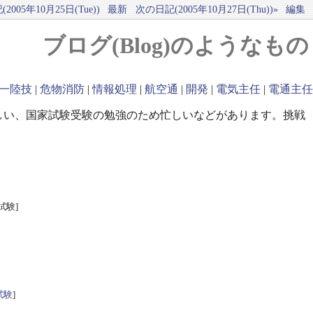
2005年10月25日(Tue))
最新
次の日記(2005年10月27日(Thu))»
編集
ブログ(Blog)のようなもの
一陸技
|
危物消防
|
情報処理
|
航空通
|
開発
|
電気主任
|
電通主任
しい、国家試験受験の勉強のため忙しいなどがあります。挑戦
試験]
試験
]