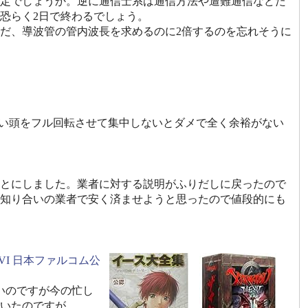
定でしょうか。逆に通信士系は通信方法や遭難通信などた
恐らく2日で終わるでしょう。
ただ、導波管の管内波長を求めるのに2倍するのを忘れそうに
らい頭をフル回転させて集中しないとダメで全く余裕がない
とにしました。業者に対する説明がふりだしに戻ったので
知り合いの業者で安く済ませようと思ったので値段的にも
I ~ VI 日本ファルコム公
たいのですが今の忙し
いたのですが