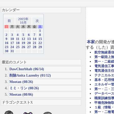
カレンダー
2005年
前
次
10月
日
月
火
水
木
金
土
1
2
3
4
5
6
7
8
9
10
11
12
13
14
15
本家
の開発が
16
17
18
19
20
21
22
する（した）
23
24
25
26
27
28
29
30
31
航空無線通
第一級陸上
第一・二級
最近のコメント
電気通信工事担
DawChurbhab (06/14)
電気通信主任
削除Anita Lazenby (01/12)
テクニカル
基本・応用
Mootan (08/26)
エネルギー管
ミミ・リン (08/26)
第一
・
二
・
データベー
Mootan (08/06)
職業訓練指導
ドラゴンクエストX
甲種危険物取
１級（情報
第一・二種