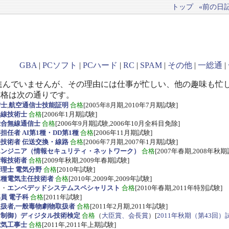
トップ
«前の日記(
GBA
|
PCソフト
|
PCハード
|
RC
|
SPAM
|
その他
|
一総通
|
進んでいませんが、その理由には仕事が忙しい、他の趣味も忙
資格は次の通りです。
信士
,
航空通信士技能証明
合格
[2005年8月期,2010年7月期試験]
無線技術士
合格
[2006年1月期試験]
総合無線通信士
合格
[2006年9月期試験,2006年10月全科目免除]
任者 AI第1種・DD第1種
合格
[2006年11月期試験]
技術者 伝送交換・線路
合格
[2006年7月期,2007年1月期試験]
エンジニア（情報セキュリティ・ネットワーク）
合格
[2007年春期,2008年秋期
情報技術者
合格
[2009年秋期,2009年春期試験]
理士 電気分野
合格
[2010年試験]
三種電気主任技術者
合格
[2010年,2009年,2009年試験]
ス
・
エンベデッドシステムスペシャリスト
合格
[2010年春期,2011年特別試験]
員 電子科
合格
[2011年試験]
扱者,一般毒物劇物取扱者
合格
[2011年2月期,2011年試験]
・制御）ディジタル技術検定
合格
（
大臣賞、会長賞
）[
2011年秋期（第43回）
電気工事士
合格
[2011年,2011年上期試験]