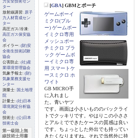
力安全技術セン
[
GBA
] GBMとポーチ
ター
_
放射線講習:
原子
ゲームボーイ
力人材育成セン
ミクロ(ブル
ター
ー)
ゲームボー
高圧ガス/冷凍:
イミクロ専用
高圧ガス保安協
会
メッシュポー
ボイラー:
(財)安
チミクロ ブラ
全衛生技術試験
ック
ゲームボ
協会
ーイミクロ専
公害防止:
(社)産
業環境管理協会
用 スマートケ
気象予報士:
(財)
ースミクロ ホ
気象業務支援セ
ワイト
ンター
GB MICRO手
測量士:
国土地理
に入れまし
院
計量士:
(社)日本
た。青いヤツ
環境測定分析協
です。画面は小さいもののバックライ
会
トでクッキリです。やはりこの小ささ
技術士:
(公)日本
とアルミでできたケースの質感は良い
技術士会
です。ちょっとした外出でも持ってい
第一級陸上無
線技術士用書
きたくなりますね。それで当然外に持