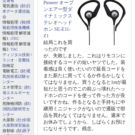
交通省
Pioneer オープ
電気通信:
(財)日
ンエアー型ダ
本データ通信協
イナミックス
会
情報処理:
(独)情
テレオヘッド
報処理推進機構
ホン SE-E11-
情報処理 解答速
Z1
報1:
iTEC
結局これを買
情報処理 解答速
ったのです
報2:
TAC
ディジタル技術
/
が、失敗しました。これはリモコンに
ラジオ・音響技
接続するコードの短いヤツでした。装
能
検定
着感は良く使いたいので延長コードを
電験電工:
(財)電
また新たに買ってくるか作るかしなく
気技術者試験セ
ンター
てはなりません。買うとなると1mが最
エネ管理士:
(財)
短だと思うのでこの前ぶっ壊れたヘッ
省エネルギーセ
ドホンのコードを使って作った方が良
ンター
いですかね。作るとなると手持ちに中
危険物消防:
(財)
継用ミニジャックがないので通販で部
消防試験研究セ
ンター
品を買わなくてはなりません。週末で
火薬類:
(社)全国
お休みでしょうから、しばらくお預け
火薬類保安協会
になりそうです。残念。
放射線:
(財)原子