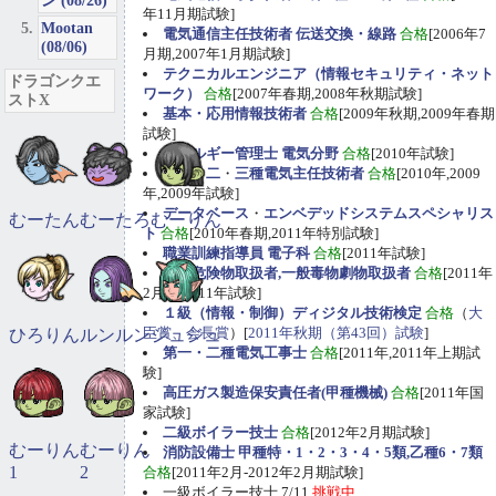
ン (08/26)
年11月期試験]
Mootan
電気通信主任技術者 伝送交換・線路
合格
[2006年7
(08/06)
月期,2007年1月期試験]
テクニカルエンジニア（情報セキュリティ・ネット
ドラゴンクエ
ワーク）
合格
[2007年春期,2008年秋期試験]
ストX
基本・応用情報技術者
合格
[2009年秋期,2009年春期
試験]
エネルギー管理士 電気分野
合格
[2010年試験]
第一
・
二
・
三種電気主任技術者
合格
[2010年,2009
年,2009年試験]
データベース
・
エンベデッドシステムスペシャリス
むーたん
むーたろ
むーりん
ト
合格
[2010年春期,2011年特別試験]
職業訓練指導員 電子科
合格
[2011年試験]
甲種危険物取扱者,一般毒物劇物取扱者
合格
[2011年
2月期,2011年試験]
１級（情報・制御）ディジタル技術検定
合格
（
大
臣賞、会長賞
）[
2011年秋期（第43回）試験
]
ひろりん
ルンルン
ジュジュ
第一・二種電気工事士
合格
[2011年,2011年上期試
験]
高圧ガス製造保安責任者(甲種機械)
合格
[2011年国
家試験]
二級ボイラー技士
合格
[2012年2月期試験]
むーりん
むーりん
消防設備士 甲種特・1・2・3・4・5類,乙種6・7類
1
2
合格
[2011年2月-2012年2月期試験]
一級ボイラー技士 7/11
挑戦中