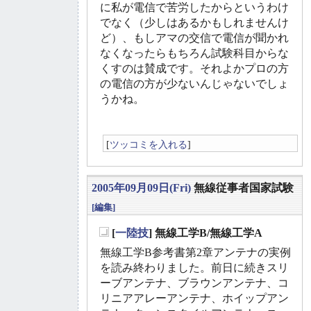
に私が電信で苦労したからというわけ
でなく（少しはあるかもしれませんけ
ど）、もしアマの交信で電信が聞かれ
なくなったらもちろん試験科目からな
くすのは賛成です。それよかプロの方
の電信の方が少ないんじゃないでしょ
うかね。
[
ツッコミを入れる
]
2005年09月09日(Fri)
無線従事者国家試験
[編集]
[
一陸技
] 無線工学B/無線工学A
_
無線工学B参考書第2章アンテナの実例
を読み終わりました。前日に続きスリ
ーブアンテナ、ブラウンアンテナ、コ
リニアアレーアンテナ、ホイップアン