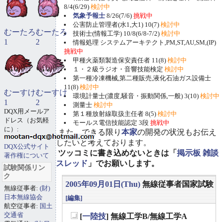
8/4(6/29)
検討中
気象予報士
8/26(7/6)
挑戦中
公害防止管理者(水1,大1) 10(7)
検討中
むーたろ
むーたろ
技術士(情報工学) 10/8(6/8-7/2)
検討中
1
2
情報処理 システムアーキテクト,PM,ST,AU,SM,(IP)
挑戦中
甲種火薬類製造保安責任者 11(8)
検討中
１・２級ラジオ・音響技能検定
検討中
第一種冷凍機械,第二種販売,液化石油ガス設備士
11(8)
検討中
むーすけ
むーすけ
環境計量士(濃度,騒音・振動関係,一般) 3(10)
検討中
1
2
測量士
検討中
DQX用メールア
第１種放射線取扱主任者 8(5)
検討中
ドレス（お気軽
モールス電信技能認定 3段
挑戦中
に）:
また、できる限り
本家
の開発の状況もお伝え
したいと考えております。
DQX公式サイト
ツッコミに書き込めないときは「
掲示板 雑談
著作権について
スレッド
」でお願いします。
試験関係リン
ク
2005年09月01日(Thu)
無線従事者国家試験
無線従事者:
(財)
日本無線協会
[編集]
航空従事者:
国土
交通省
[
一陸技
] 無線工学B/無線工学A
_