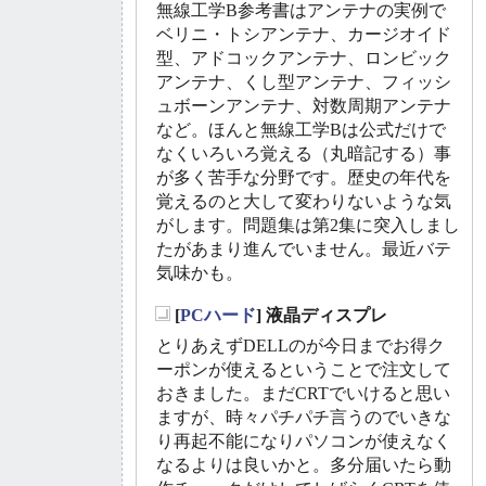
無線工学B参考書はアンテナの実例で
ベリニ・トシアンテナ、カージオイド
型、アドコックアンテナ、ロンビック
アンテナ、くし型アンテナ、フィッシ
ュボーンアンテナ、対数周期アンテナ
など。ほんと無線工学Bは公式だけで
なくいろいろ覚える（丸暗記する）事
が多く苦手な分野です。歴史の年代を
覚えるのと大して変わりないような気
がします。問題集は第2集に突入しまし
たがあまり進んでいません。最近バテ
気味かも。
[
PCハード
] 液晶ディスプレ
_
とりあえずDELLのが今日までお得ク
ーポンが使えるということで注文して
おきました。まだCRTでいけると思い
ますが、時々パチパチ言うのでいきな
り再起不能になりパソコンが使えなく
なるよりは良いかと。多分届いたら動