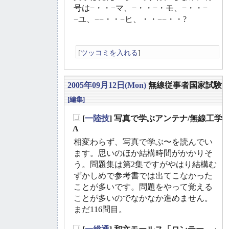
号は−・・−マ、−・・−・モ、−・・−
−ユ、−−・・−ヒ、・・−−・・?
[
ツッコミを入れる
]
2005年09月12日(Mon)
無線従事者国家試験
[編集]
[
一陸技
] 写真で学ぶアンテナ/無線工学
_
A
相変わらず、写真で学ぶ〜を読んでい
ます。思いのほか結構時間がかかりそ
う。問題集は第2集ですがやはり結構む
ずかしめで参考書では出てこなかった
ことが多いです。問題をやって覚える
ことが多いのでなかなか進めません。
まだ116問目。