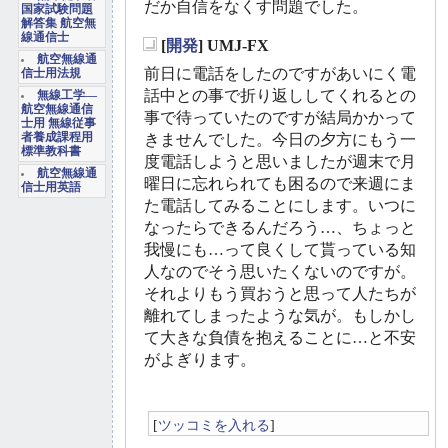
だか自信をなくす問題でした。
国家試験問題
解答集 航空無
線通信士
[
開発
] UMJ-FX
_
航空無線通
前日に電話をしたのですがあいにく電
信士用法規
話中との事で折り返ししてくれるとの
無線工学―
航空無線通信
事で待っていたのですが結局かかって
士用 無線従事
者養成課程用
きませんでした。今日の夕方にもう一
標準教科書
度電話しようと思いましたが週末で月
航空無線通
曜日に忘れられても困るので来週にま
信士用英語
た電話してみることにします。いつに
なったらできるんだろう…、ちょっと
我慢にも…って良くして貰っている知
人なのでそう思いたくないのですが。
それよりもう買おうと思って人たちが
離れてしまったような気が。もしかし
て大きな負債を抱えることに…と不安
がよぎります。
[
ツッコミを入れる
]