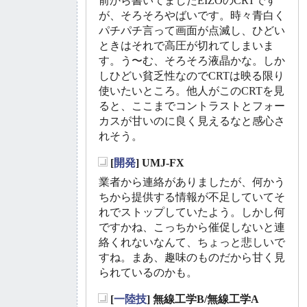
前から書いてましたEIZOのCRTです
が、そろそろやばいです。時々青白く
パチパチ言って画面が点滅し、ひどい
ときはそれで高圧が切れてしまいま
す。う〜む、そろそろ液晶かな。しか
しひどい貧乏性なのでCRTは映る限り
使いたいところ。他人がこのCRTを見
ると、ここまでコントラストとフォー
カスが甘いのに良く見えるなと感心さ
れそう。
[
開発
] UMJ-FX
_
業者から連絡がありましたが、何かう
ちから提供する情報が不足していてそ
れでストップしていたよう。しかし何
ですかね、こっちから催促しないと連
絡くれないなんて、ちょっと悲しいで
すね。まあ、趣味のものだから甘く見
られているのかも。
[
一陸技
] 無線工学B/無線工学A
_