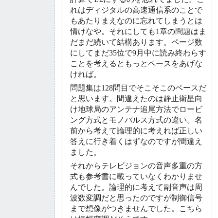
れはディジタルの高速通信系のことで
もあたりまえなのに忘れてしまうとは
情けなや。それにしても1章の問題はま
だまだ続いて結構あります。ページ数
にしてまだ35位で9月中に読み終わらす
ことを考えるともっとペースをあげな
ければ。
問題集は128問目でそこそこのペースだ
と思います。間違えたのは静止衛星向
け地球局のアンテナ追尾方法でロービ
ング方式とモノパルス方式の違い。名
前から考えて論理的に考えれば正しい
答えに行き着くはずなのですが間違え
ました。
それからテレビジョンの音声多重の方
式も参考書に載っていなくわかりませ
んでした。論理的に考えて副音声は周
波数変調だと思ったのですが制御信号
まで想像がつきませんでした。こちら