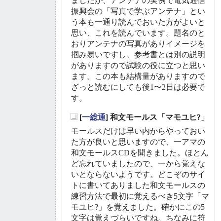
ましたが、アンテナの実例で電気通信
振興会の「写真で学ぶアンテナ」とい
う本も一通り読んでおいた方がよいと
思い、これを読んでいます。題名のと
おりアンテナの写真がありイメージを
掴み易いですし、参考書とは別の説明
がありますので試験の役に立つと思い
ます。この本も結構量がありますので
ざっと読むにしても後1〜2日は必要で
す。
[
一総通
] 和文モールス「マモユヒ?」
_
モールスだけは早い内からやっておい
た方が良いと思いますので、一アマの
和文モールスCDを聞きました。ほとん
ど忘れていましたので、一から覚えな
いとならないようです。どこぞのサイ
トに書いてありました和文モールスの
練習方法で最初に覚えるべき5文字「マ
モユヒ?」を覚えました。確かにこの5
文字は覚えづらいですね。ちなみに符