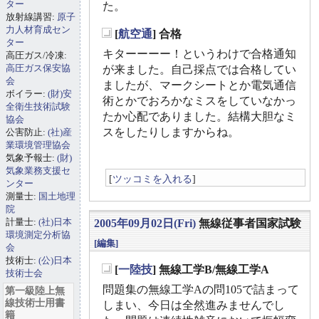
ター
た。
放射線講習:
原子
力人材育成セン
[
航空通
] 合格
ター
_
キターーーー！というわけで合格通知
高圧ガス/冷凍:
高圧ガス保安協
が来ました。自己採点では合格してい
会
ましたが、マークシートとか電気通信
ボイラー:
(財)安
術とかでおろかなミスをしていなかっ
全衛生技術試験
たか心配でありました。結構大胆なミ
協会
スをしたりしますからね。
公害防止:
(社)産
業環境管理協会
気象予報士:
(財)
気象業務支援セ
[
ツッコミを入れる
]
ンター
測量士:
国土地理
院
計量士:
(社)日本
2005年09月02日(Fri)
無線従事者国家試験
環境測定分析協
[編集]
会
技術士:
(公)日本
[
一陸技
] 無線工学B/無線工学A
技術士会
_
問題集の無線工学Aの問105で詰まって
第一級陸上無
線技術士用書
しまい、今日は全然進みませんでし
籍