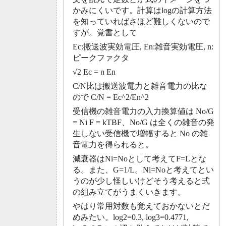
かみにくいです。計算はlogの計算方法
を知っていればさほど難しくないので
すが。覚書として
Ec:搬送波実効電圧, En:雑音実効電圧, n:
ピークファクタ
√2 Ec = n En
C/N比は搬送波電力と雑音電力の比な
ので C/N = Ec^2/En^2
受信機の雑音電力の入力換算値は No/G
= Ni F = kTBF、No/G は全くの雑音の発
生しない受信機で増幅すると No の雑
音電力を得られると。
減衰器はNi=Noとして考えてF=Lとな
る。また、G=1/L。Ni=Noと考えてとい
うのが少し怪しいけどそう考えると式
の組み立てがうまくいきます。
やはり常用対数も覚えておかないとだ
めみたい。log2=0.3, log3=0.4771,