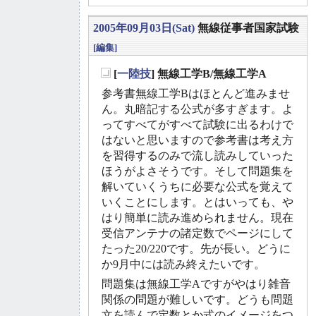
2005年09月03日(Sat)
無線従事者国家試験
[編集]
[
一陸技
] 無線工学B/無線工学A
_
参考書無線工学Bはほとんど進みませ
ん。丸暗記する公式が多すぎます。よ
ってすべてがすべて試験に出るわけで
はないと思いますので参考書は考え方
を習得するのみで流し読みしていった
ほうがよさそうです。そして問題集を
解いていくうちに必要な公式を覚えて
いくことにします。とはいっても、や
はり簡単に読み進められません。現在
受信アンテナの諸定数でページにして
たった20/220です。先が長い。どうに
か9月中には読み終えたいです。
問題集は無線工学Aですがやはり雑音
関係の問題が難しいです。どうも問題
文を読んで定数とか式のイメージをつ