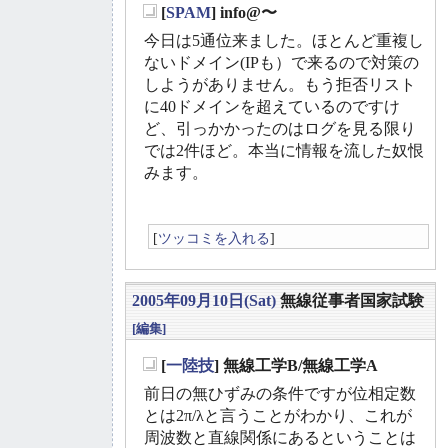
[
SPAM
] info@〜
_
今日は5通位来ました。ほとんど重複し
ないドメイン(IPも）で来るので対策の
しようがありません。もう拒否リスト
に40ドメインを超えているのですけ
ど、引っかかったのはログを見る限り
では2件ほど。本当に情報を流した奴恨
みます。
[
ツッコミを入れる
]
2005年09月10日(Sat)
無線従事者国家試験
[編集]
[
一陸技
] 無線工学B/無線工学A
_
前日の無ひずみの条件ですが位相定数
とは2π/λと言うことがわかり、これが
周波数と直線関係にあるということは