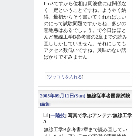
f=c/λですから位相は周波数には関係な
く一定ということですね。ようやく納
得。最初からそう書いてくれればよい
のにって試験問題ですからね、多少の
意地悪はあるでしょう。で今日はほと
んど無線工学B参考書の2章までの読み
直ししかしていません。それにしても
アクセス数低いですね。興味のない話
ばかりですみません。
[
ツッコミを入れる
]
2005年09月11日(Sun)
無線従事者国家試験
[編集]
[
一陸技
] 写真で学ぶアンテナ/無線工学
_
A
無線工学B参考書2章まで読み直してい