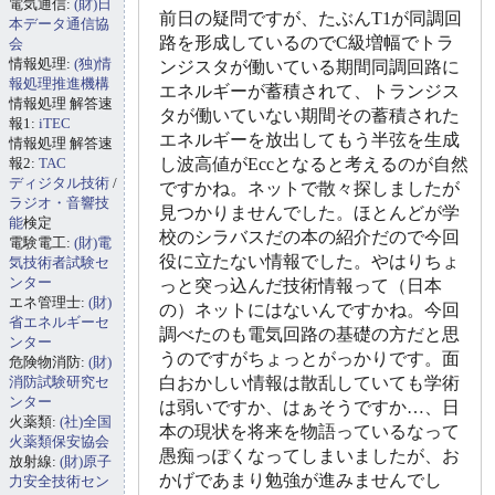
電気通信:
(財)日
前日の疑問ですが、たぶんT1が同調回
本データ通信協
路を形成しているのでC級増幅でトラ
会
情報処理:
(独)情
ンジスタが働いている期間同調回路に
報処理推進機構
エネルギーが蓄積されて、トランジス
情報処理 解答速
タが働いていない期間その蓄積された
報1:
iTEC
エネルギーを放出してもう半弦を生成
情報処理 解答速
報2:
TAC
し波高値がEccとなると考えるのが自然
ディジタル技術
/
ですかね。ネットで散々探しましたが
ラジオ・音響技
見つかりませんでした。ほとんどが学
能
検定
校のシラバスだの本の紹介だので今回
電験電工:
(財)電
役に立たない情報でした。やはりちょ
気技術者試験セ
ンター
っと突っ込んだ技術情報って（日本
エネ管理士:
(財)
の）ネットにはないんですかね。今回
省エネルギーセ
調べたのも電気回路の基礎の方だと思
ンター
うのですがちょっとがっかりです。面
危険物消防:
(財)
消防試験研究セ
白おかしい情報は散乱していても学術
ンター
は弱いですか、はぁそうですか…、日
火薬類:
(社)全国
本の現状を将来を物語っているなって
火薬類保安協会
愚痴っぽくなってしまいましたが、お
放射線:
(財)原子
かげであまり勉強が進みませんでし
力安全技術セン