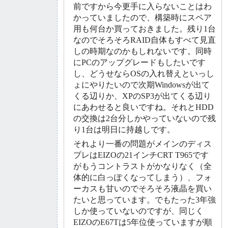
前ですから今更手に入らないことはわ
かっていましたので、構築時にスペア
用も何台か買っておきました。残り1台
なのでそろそろRAID自体もすべて見直
しの時期なのかもしれないです。同時
にPCのアップグレードもしたいです
し、どうせならOSの入れ替えといっし
ょにやりたいので次期Windowsが出て
くる辺りか、XPのSP3が出てくる辺り
にあわせると良いですね。それとHDD
の交換は2台分しかやっていないので残
り1台は明日に持越しです。
それより一番の問題がメインのディス
プレはEIZOの21インチCRT T965です
がもうコントラストがかなりなく（全
体的に白っぽくなってしまう）、フォ
ーカスも甘いのでそろそろ液晶を買い
たいと思っています。でもたった3年強
しか使っていないのですが、同じく
EIZOのE67Tは5年位使っていますが順