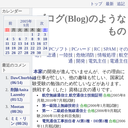
トップ
最新
追記
カレンダー
ブログ(Blog)のような
2005年
前
次
9月
もの
日
月
火
水
木
金
土
1
2
3
4
5
6
7
8
9
10
11
12
13
14
15
16
17
18
19
20
21
22
23
24
GBA
|
PCソフト
|
PCハード
|
RC
|
SPAM
|
その
25
26
27
28
29
30
他
|
一総通
|
一陸技
|
危物消防
|
情報処理
|
航空
通
|
開発
|
電気主任
|
電通主任
最近のコメン
ト
本家
の開発が進んでいませんが、その理由に
は仕事が忙しい、他の趣味も忙しい、国家試
DawChurbhab
(06/14)
験受験の勉強のため忙しいなどがあります。
挑戦する（した）資格は次の通りです。
削除Anita
Lazenby
航空無線通信士
,
航空通信士技能証明
合格
[2005年8
(01/12)
月期,2010年7月期試験]
第一級陸上無線技術士
合格
[2006年1月期試験]
Mootan
第一・二級総合無線通信士
合格
[2006年9月期試
(08/26)
験,2006年10月全科目免除]
ミミ・リ
電気通信工事担任者 AI第1種・DD第1種
合格
[2006
ン (08/26)
年11月期試験]