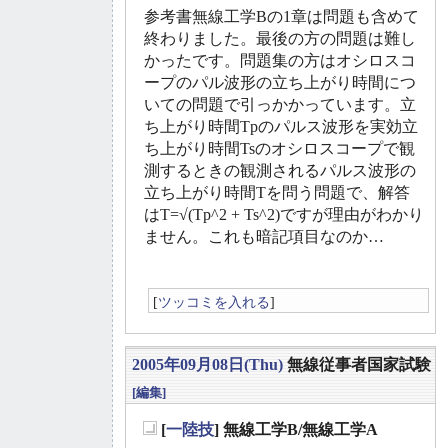
参考書無線工学Bの1章は問題も含めて
終わりました。最後の方の問題は難し
かったです。問題集の方はオシロスコ
ープのパル波形の立ち上がり時間につ
いての問題で引っかかっています。立
ち上がり時間Tpのパルス波形を実効立
ち上がり時間Tsのオシロスコープで観
測するときの観測されるパルス波形の
立ち上がり時間Tを問う問題で、解答
はT=√(Tp^2 + Ts^2)ですが理由がわかり
ません。これも暗記項目なのか…
[
ツッコミを入れる
]
2005年09月08日(Thu)
無線従事者国家試験
[編集]
[
一陸技
] 無線工学B/無線工学A
_