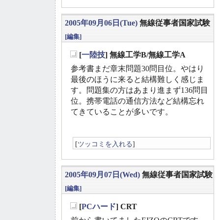
2005年09月06日(Tue)
無線従事者国家試験
[編集]
[
一陸技
] 無線工学B/無線工学A
_
参考書まだ章末問題30問目位。やはり
最後のほうに来ると結構難しく感じま
す。問題集の方はあまり進まず136問目
位。携帯電話の通信方法など結構忘れ
てきていることが多いです。
[
ツッコミを入れる
]
2005年09月07日(Wed)
無線従事者国家試験
[編集]
[
PCハード
] CRT
_