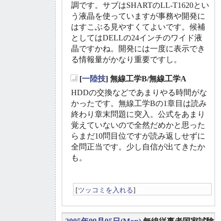
調です。サブはSHARTのLL-T1620とい
う液晶を使っていますが事務や開発に
はすこぶる見やすくてよいです。候補
としてはDELLの24インチのワイド液
晶ですかね。開発には一度に表示でき
る情報量がかなり重要ですし。
[
一陸技
] 無線工学B/無線工学A
_
HDDの交換などであまりやる時間がな
かったです。無線工学Bの1章目は読み
終わり章末問題に突入。公式をあまり
覚えていないので全然だめかと思った
らまだ10問目位ですが読み返しせずに
全問正当です。少し自信が出てきたか
も。
[
ツッコミを入れる
]