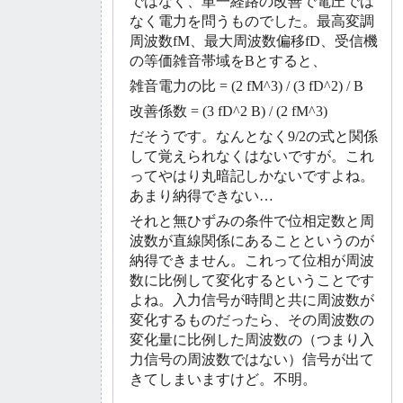
ではなく、単一経路の改善で電圧では
なく電力を問うものでした。最高変調
周波数fM、最大周波数偏移fD、受信機
の等価雑音帯域をBとすると、
雑音電力の比 = (2 fM^3) / (3 fD^2) / B
改善係数 = (3 fD^2 B) / (2 fM^3)
だそうです。なんとなく9/2の式と関係
して覚えられなくはないですが。これ
ってやはり丸暗記しかないですよね。
あまり納得できない…
それと無ひずみの条件で位相定数と周
波数が直線関係にあることというのが
納得できません。これって位相が周波
数に比例して変化するということです
よね。入力信号が時間と共に周波数が
変化するものだったら、その周波数の
変化量に比例した周波数の（つまり入
力信号の周波数ではない）信号が出て
きてしまいますけど。不明。