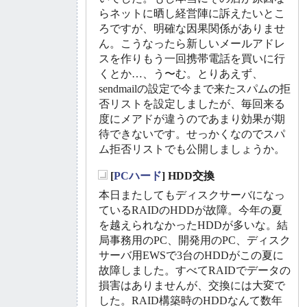
らネットに晒し経営陣に訴えたいとこ
ろですが、明確な因果関係がありませ
ん。こうなったら新しいメールアドレ
スを作りもう一回携帯電話を買いに行
くとか…、う〜む。とりあえず、
sendmailの設定で今まで来たスパムの拒
否リストを設定しましたが、毎回来る
度にメアドが違うのであまり効果が期
待できないです。せっかくなのでスパ
ム拒否リストでも公開しましょうか。
[
PCハード
] HDD交換
_
本日またしてもディスクサーバになっ
ているRAIDのHDDが故障。今年の夏
を越えられなかったHDDが多いな。結
局事務用のPC、開発用のPC、ディスク
サーバ用EWSで3台のHDDがこの夏に
故障しました。すべてRAIDでデータの
損害はありませんが、交換には大変で
した。RAID構築時のHDDなんて数年