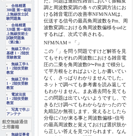
た。問題は連続性雑音において振幅変
合格精選
調と周波数変調の各々の変調方法にお
300題 第一級陸
ける雑音電圧の改善率NFM/NAMは、
上無線技士試
験問題集
伝送する信号の最高角周波数をPm、周
合格精選
波数変調における角周波数偏移をωdと
320題 第一級陸
するれば、次式で表される。
上無線技術士
試験問題集
NFM/NAM = 「」
〈第2集〉
無線工学の
この「」を問う問題ですけど解答を見
基礎 1・2陸技
てもそれぞれの周波数における雑音電
受験教室
圧の二乗を角周波数0〜Pmまで積分し
無線工学A
1・2陸技受験
て平方根をとればよいとしか書いてい
教室
なく、さっぱりわかりませんでした。
無線工学B
1・2陸技受験
ネットで調べても参考書を読み返して
教室
もわかりません。まあ過去問を見ても
電波法規
この問題は出ていないようですし、で
1・2陸技受験
教室
きるだけ調べてもわからなかったので
写真で学ぶ
丸暗記か無視します。覚えるとしたら
アンテナ
分母に√3が来る事と周波数偏移>信号
航空無線通信
の最高周波数と覚えておけば選択肢か
士用書籍
ら正しい答えを見つけられます。なん
無線従事者