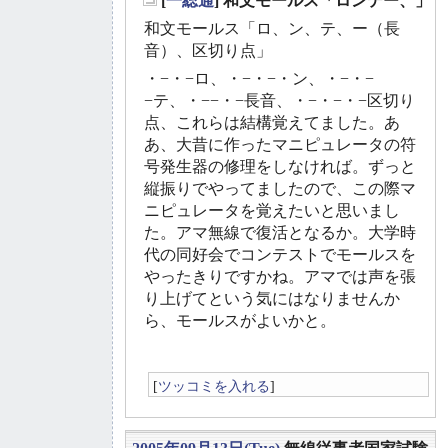
[
一総通
] 和文モールス「ロンテー、」
_
和文モールス「ロ、ン、テ、ー（長
音）、区切り点」
・−・−ロ、・−・−・ン、・−・−
−テ、・−−・−長音、・−・−・−区切り
点、これらは結構覚えてました。あ
あ、大昔に作ったマニピュレータの符
号発生器の修理をしなければ。ずっと
縦振りでやってましたので、この際マ
ニピュレータを覚えたいと思いまし
た。アマ無線で復活となるか。大学時
代の同好会でコンテストでモールスを
やったきりですかね。アマでは声を張
り上げてという気にはなりませんか
ら、モールスがよいかと。
[
ツッコミを入れる
]