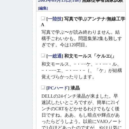
2005年09月13日(Tue)
無線従事者国家試験
[編集]
[
一陸技
] 写真で学ぶアンテナ/無線工学
_
A
写真で学ぶ〜が読み終わりません。結
構手ごわいかも。問題集第2集も難しす
ぎです。今は120問目。
[
一総通
] 和文モールス「ケルエ(」
_
和文モールス、−・−−ケ、−・−−・ル、
−・−−−エ、−・−−・−（、「ケ」が結構
覚えづらかったりします。
[
PCハード
] 液晶
_
DELLの24インチ液晶が来ました。早
速試したいところですが、簡単に21イ
ンチのCRTをどかせるわけでもなく後
日ですね。ああ、もし暗点や輝点があ
ったらどうしよう。以前にVAIOノート
で1点ほどあったのですが、やはり気に