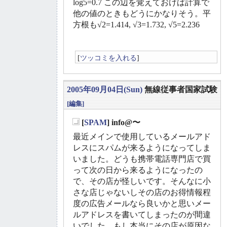
log5=0.7 この辺を覚えておけば計算で
他の値のときもどうにかなりそう。平
方根も√2=1.414, √3=1.732, √5=2.236
[
ツッコミを入れる
]
2005年09月04日(Sun)
無線従事者国家試験
[編集]
[
SPAM
] info@〜
_
最近メインで使用しているメールアド
レスにスパムが来るようになってしま
いました。どうも携帯電話専門店で買
って次の日から来るようになったの
で、その店が怪しいです。そんなに小
さな店じゃないしその店のお得情報程
度の広告メールなら良いかと思いメー
ルアドレスを書いてしまったのが間違
いでした。もし本当にその店が原因な