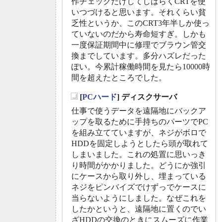
作チェックだけしてしばらくCRTを使
いつづけると思います。それくらい貧
乏性というか、このCRT3年半しか使っ
ていないのだから寿命短すぎ。しかも
一度保証期間中に修理でブラウン管交
換までしています。多分ハズレだった
ぽい。今累計稼働時間を見たら10000時
間を超えたところでした。
[
PCハード
] ディスクサーバ
_
仕事で使うデータを遠隔地にバックア
ップを取るために手持ちのパーツでPC
を組み立てていますが、ネジがボロで
HDDを固定しようとしたら頭が取れて
しまいました。これの処置に思いっき
り時間がかかりました。どうにか強引
にケースから取り外し、埋まっている
ネジをピンバイズでけずっでケースに
当らないようにしました。なぜこれを
したかというと、遠隔地に置くのでい
ざHDDの交換のときにスムーズに作業