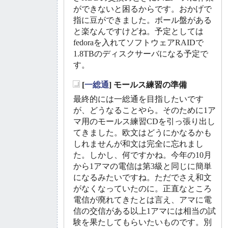
ができないと困るからです。おかげで
指に豆ができました。ボール盤がある
と楽なんですけどね。予定としては
fedoraを入れてソフトウェアRAIDで
1.8TBのディスクサーバになる予定で
す。
[
一総通
] モールス練習の準備
_
最終的には一総通を目指したいです
が、どうなることやら。そのために1ア
マ用のモールス練習CDを引っ張り出し
てきました。欧文はどうにかなるかも
しれませんが和文は完全に忘れまし
た。しかし、何ですかね。今年の10月
から1アマの電信は第3級と同じに簡単
になるみたいですね。ただでさえ和文
がなくなっていたのに。正直なところ
電信が廃れてきたとは言え、アマに電
信の交信がある以上1アマには相当の試
験を果たしてもらいたいものです。別