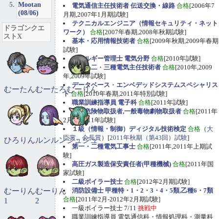
Mootan
電気通信主任技術者 伝送交換・線路
合格
[2006年7
(08/06)
月期,2007年1月期試験]
テクニカルエンジニア（情報セキュリティ・ネット
ドラゴンクエ
ワーク）
合格
[2007年春期,2008年秋期試験]
ストX
基本・応用情報技術者
合格
[2009年秋期,2009年春期
試験]
エネルギー管理士 電気分野
合格
[2010年試験]
第一
・
二
・
三種電気主任技術者
合格
[2010年,2009
年,2009年試験]
データベース
・
エンベデッドシステムスペシャリス
むーたん
むーたろ
むーりん
ト
合格
[2010年春期,2011年特別試験]
職業訓練指導員 電子科
合格
[2011年試験]
甲種危険物取扱者,一般毒物劇物取扱者
合格
[2011年
2月期,2011年試験]
１級（情報・制御）ディジタル技術検定
合格
（
大
臣賞、会長賞
）[
2011年秋期（第43回）試験
]
ひろりん
ルンルン
ジュジュ
第一・二種電気工事士
合格
[2011年,2011年上期試
験]
高圧ガス製造保安責任者(甲種機械)
合格
[2011年国
家試験]
二級ボイラー技士
合格
[2012年2月期試験]
むーりん
むーりん
消防設備士 甲種特・1・2・3・4・5類,乙種6・7類
合格
[2011年2月-2012年2月期試験]
1
2
一級ボイラー技士 7/11
挑戦中
職業訓練指導員 電気通信科・情報処理科・測量科