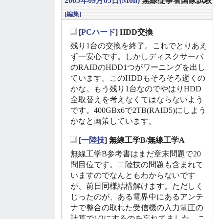
2005年09月05日(Mon)
無線従事者国家試験
[編集]
[
PCハード
] HDD交換
_
残り1台の交換を終了。これでとりあえ
ず一安心です。しかしディスクサーバ
のRAIDのHDD1つがワーニングを出し
ています。このHDDもそろそろ逝くの
かな。もう残り1台なのでやはりHDD
全取替えを考えなくてはならないよう
です。400GBx6で2TB(RAID5)にしよう
かなと画策しています。
[
一陸技
] 無線工学B/無線工学A
_
無線工学B参考書はまだ章末問題で20
問目位です。二陸技の問題も含まれて
いますのでなんともわからないです
が、前日同様結構解けます。ただしく
じったのが、ある電界中にあるアンテ
ナで整合の取れた受信機の入力電圧の
計算で1/2にするのを忘れてました。こ