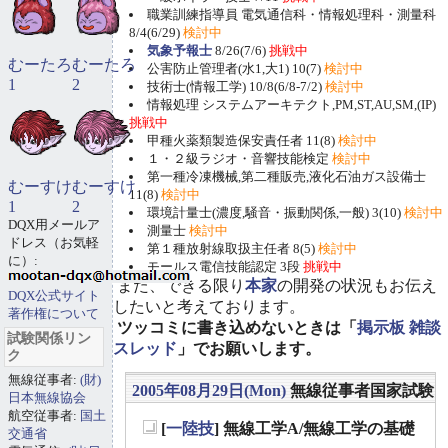
職業訓練指導員 電気通信科・情報処理科・測量科
8/4(6/29)
検討中
気象予報士
8/26(7/6)
挑戦中
むーたろ
むーたろ
公害防止管理者(水1,大1) 10(7)
検討中
1
2
技術士(情報工学) 10/8(6/8-7/2)
検討中
情報処理 システムアーキテクト,PM,ST,AU,SM,(IP)
挑戦中
甲種火薬類製造保安責任者 11(8)
検討中
１・２級ラジオ・音響技能検定
検討中
第一種冷凍機械,第二種販売,液化石油ガス設備士
むーすけ
むーすけ
11(8)
検討中
1
2
環境計量士(濃度,騒音・振動関係,一般) 3(10)
検討中
DQX用メールア
測量士
検討中
ドレス（お気軽
第１種放射線取扱主任者 8(5)
検討中
に）:
モールス電信技能認定 3段
挑戦中
また、できる限り
本家
の開発の状況もお伝え
DQX公式サイト
したいと考えております。
著作権について
ツッコミに書き込めないときは「
掲示板 雑談
試験関係リン
スレッド
」でお願いします。
ク
無線従事者:
(財)
2005年08月29日(Mon)
無線従事者国家試験
日本無線協会
航空従事者:
国土
[
一陸技
] 無線工学A/無線工学の基礎
交通省
_