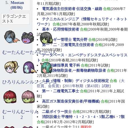
Mootan
年11月期試験]
(08/06)
電気通信主任技術者 伝送交換・線路
合格
[2006年7
月期,2007年1月期試験]
ドラゴンクエ
テクニカルエンジニア（情報セキュリティ・ネット
ストX
ワーク）
合格
[2007年春期,2008年秋期試験]
基本・応用情報技術者
合格
[2009年秋期,2009年春期
試験]
エネルギー管理士 電気分野
合格
[2010年試験]
第一
・
二
・
三種電気主任技術者
合格
[2010年,2009
年,2009年試験]
むーたん
むーたろ
むーりん
データベース
・
エンベデッドシステムスペシャリス
ト
合格
[2010年春期,2011年特別試験]
職業訓練指導員 電子科
合格
[2011年試験]
甲種危険物取扱者,一般毒物劇物取扱者
合格
[2011年
2月期,2011年試験]
１級（情報・制御）ディジタル技術検定
合格
（
大
ひろりん
ルンルン
ジュジュ
臣賞、会長賞
）[
2011年秋期（第43回）試験
]
第一・二種電気工事士
合格
[2011年,2011年上期試
験]
高圧ガス製造保安責任者(甲種機械)
合格
[2011年国
家試験]
むーりん
むーりん
二級ボイラー技士
合格
[2012年2月期試験]
消防設備士 甲種特・1・2・3・4・5類,乙種6・7類
1
2
合格
[2011年2月-2012年2月期試験]
一級ボイラー技士 7/11
挑戦中