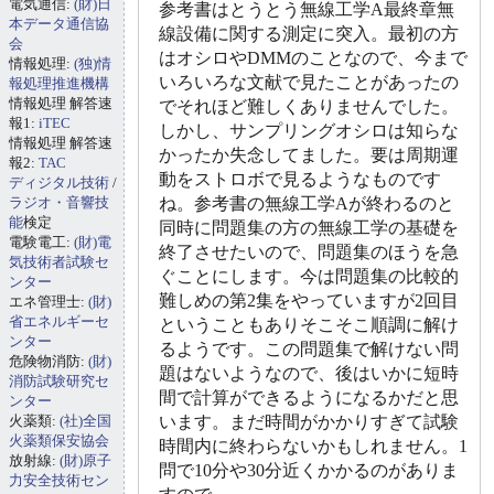
電気通信:
(財)日
参考書はとうとう無線工学A最終章無
本データ通信協
線設備に関する測定に突入。最初の方
会
はオシロやDMMのことなので、今まで
情報処理:
(独)情
いろいろな文献で見たことがあったの
報処理推進機構
情報処理 解答速
でそれほど難しくありませんでした。
報1:
iTEC
しかし、サンプリングオシロは知らな
情報処理 解答速
かったか失念してました。要は周期運
報2:
TAC
動をストロボで見るようなものです
ディジタル技術
/
ラジオ・音響技
ね。参考書の無線工学Aが終わるのと
能
検定
同時に問題集の方の無線工学の基礎を
電験電工:
(財)電
終了させたいので、問題集のほうを急
気技術者試験セ
ぐことにします。今は問題集の比較的
ンター
難しめの第2集をやっていますが2回目
エネ管理士:
(財)
省エネルギーセ
ということもありそこそこ順調に解け
ンター
るようです。この問題集で解けない問
危険物消防:
(財)
題はないようなので、後はいかに短時
消防試験研究セ
間で計算ができるようになるかだと思
ンター
火薬類:
(社)全国
います。まだ時間がかかりすぎて試験
火薬類保安協会
時間内に終わらないかもしれません。1
放射線:
(財)原子
問で10分や30分近くかかるのがありま
力安全技術セン