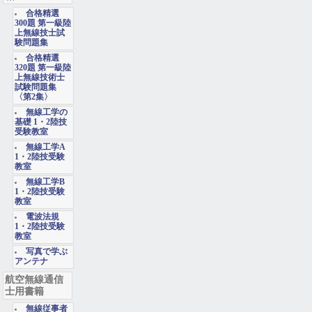
合格精選
300題 第一級陸
上無線技士試
験問題集
合格精選
320題 第一級陸
上無線技術士
試験問題集
〈第2集〉
無線工学の
基礎 1・2陸技
受験教室
無線工学A
1・2陸技受験
教室
無線工学B
1・2陸技受験
教室
電波法規
1・2陸技受験
教室
写真で学ぶ
アンテナ
航空無線通信
士用書籍
無線従事者