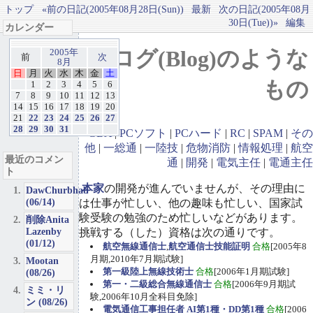
トップ
«前の日記(2005年08月28日(Sun))
最新
次の日記(2005年08月
30日(Tue))»
編集
カレンダー
ブログ(Blog)のような
2005年
前
次
8月
日
月
火
水
木
金
土
もの
1
2
3
4
5
6
7
8
9
10
11
12
13
14
15
16
17
18
19
20
21
22
23
24
25
26
27
28
29
30
31
GBA
|
PCソフト
|
PCハード
|
RC
|
SPAM
|
その
他
|
一総通
|
一陸技
|
危物消防
|
情報処理
|
航空
最近のコメン
通
|
開発
|
電気主任
|
電通主任
ト
本家
の開発が進んでいませんが、その理由に
DawChurbhab
(06/14)
は仕事が忙しい、他の趣味も忙しい、国家試
験受験の勉強のため忙しいなどがあります。
削除Anita
Lazenby
挑戦する（した）資格は次の通りです。
(01/12)
航空無線通信士
,
航空通信士技能証明
合格
[2005年8
月期,2010年7月期試験]
Mootan
第一級陸上無線技術士
合格
[2006年1月期試験]
(08/26)
第一・二級総合無線通信士
合格
[2006年9月期試
ミミ・リ
験,2006年10月全科目免除]
ン (08/26)
電気通信工事担任者 AI第1種・DD第1種
合格
[2006