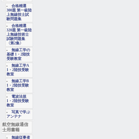
合格精選
300題 第一級陸
上無線技士試
験問題集
合格精選
320題 第一級陸
上無線技術士
試験問題集
〈第2集〉
無線工学の
基礎 1・2陸技
受験教室
無線工学A
1・2陸技受験
教室
無線工学B
1・2陸技受験
教室
電波法規
1・2陸技受験
教室
写真で学ぶ
アンテナ
航空無線通信
士用書籍
無線従事者