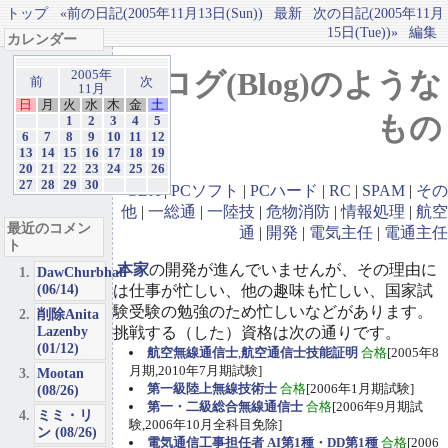
トップ
«前の日記(2005年11月13日(Sun))
最新
次の日記(2005年11月
15日(Tue))»
編集
カレンダー
ブログ(Blog)のような
2005年
前
次
11月
日
月
火
水
木
金
土
もの
1
2
3
4
5
6
7
8
9
10
11
12
13
14
15
16
17
18
19
20
21
22
23
24
25
26
27
28
29
30
GBA
|
PCソフト
|
PCハード
|
RC
|
SPAM
|
その
他
|
一総通
|
一陸技
|
危物消防
|
情報処理
|
航空
最近のコメン
通
|
開発
|
電気主任
|
電通主任
ト
本家
の開発が進んでいませんが、その理由に
DawChurbhab
(06/14)
は仕事が忙しい、他の趣味も忙しい、国家試
験受験の勉強のため忙しいなどがあります。
削除Anita
Lazenby
挑戦する（した）資格は次の通りです。
(01/12)
航空無線通信士
,
航空通信士技能証明
合格
[2005年8
月期,2010年7月期試験]
Mootan
第一級陸上無線技術士
合格
[2006年1月期試験]
(08/26)
第一・二級総合無線通信士
合格
[2006年9月期試
ミミ・リ
験,2006年10月全科目免除]
ン (08/26)
電気通信工事担任者 AI第1種・DD第1種
合格
[2006