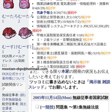
職業訓練指導員 電気通信科・情報処理科・測量科
8/4(6/29)
検討中
気象予報士
8/26(7/6)
挑戦中
むーたろ
むーたろ
公害防止管理者(水1,大1) 10(7)
検討中
1
2
技術士(情報工学) 10/8(6/8-7/2)
検討中
情報処理 システムアーキテクト,PM,ST,AU,SM,(IP)
挑戦中
甲種火薬類製造保安責任者 11(8)
検討中
１・２級ラジオ・音響技能検定
検討中
第一種冷凍機械,第二種販売,液化石油ガス設備士
むーすけ
むーすけ
11(8)
検討中
1
2
環境計量士(濃度,騒音・振動関係,一般) 3(10)
検討中
DQX用メールア
測量士
検討中
ドレス（お気軽
第１種放射線取扱主任者 8(5)
検討中
に）:
モールス電信技能認定 3段
挑戦中
また、できる限り
本家
の開発の状況もお伝え
DQX公式サイト
したいと考えております。
著作権について
ツッコミに書き込めないときは「
掲示板 雑談
試験関係リン
スレッド
」でお願いします。
ク
無線従事者:
(財)
2005年11月14日(Mon)
無線従事者国家試験
日本無線協会
航空従事者:
国土
[
一陸技
] 問題集 〜第1集無線法規
交通省
_