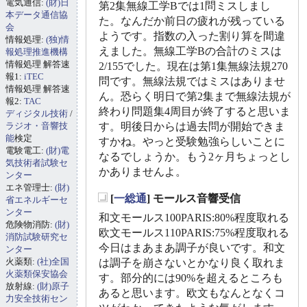
電気通信:
(財)日
第2集無線工学Bでは1問ミスしまし
本データ通信協
た。なんだか前日の疲れが残っている
会
ようです。指数の入った割り算を間違
情報処理:
(独)情
えました。無線工学Bの合計のミスは
報処理推進機構
情報処理 解答速
2/155でした。現在は第1集無線法規270
報1:
iTEC
問です。無線法規ではミスはありませ
情報処理 解答速
ん。恐らく明日で第2集まで無線法規が
報2:
TAC
終わり問題集4周目が終了すると思いま
ディジタル技術
/
ラジオ・音響技
す。明後日からは過去問が開始できま
能
検定
すかね。やっと受験勉強らしいことに
電験電工:
(財)電
なるでしょうか。もう2ヶ月ちょっとし
気技術者試験セ
かありませんよ。
ンター
エネ管理士:
(財)
[
一総通
] モールス音響受信
省エネルギーセ
_
ンター
和文モールス100PARIS:80%程度取れる
危険物消防:
(財)
欧文モールス110PARIS:75%程度取れる
消防試験研究セ
今日はまあまあ調子が良いです。和文
ンター
火薬類:
(社)全国
は調子を崩さないとかなり良く取れま
火薬類保安協会
す。部分的には90%を超えるところも
放射線:
(財)原子
あると思います。欧文もなんとなくコ
力安全技術セン