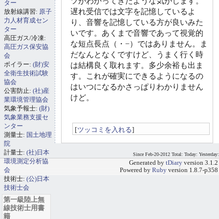
ツがわかってきたような気がします。
ター
遅れ受信では文字を記憶しているよ
放射線講習:
原子
力人材育成セン
り、音響を記憶している方が良いみた
ター
いです。あくまで音響であって視覚的
高圧ガス/冷凍:
な短点長点（・−）ではありません。ま
高圧ガス保安協
だなんとなくですけど、うまく行く時
会
ボイラー:
(財)安
は結構良く取れます。多少余裕も出ま
全衛生技術試験
す。これが確実にできるようになるの
協会
はいつになるかさっぱりわかりません
公害防止:
(社)産
けど。
業環境管理協会
気象予報士:
(財)
気象業務支援セ
ンター
[
ツッコミを入れる
]
測量士:
国土地理
院
計量士:
(社)日本
Since Feb-20-2012 Total: Today: Yesterday:
環境測定分析協
Generated by
tDiary
version 3.1.2
会
Powered by
Ruby
version 1.8.7-p358
技術士:
(公)日本
技術士会
第一級陸上無
線技術士用書
籍