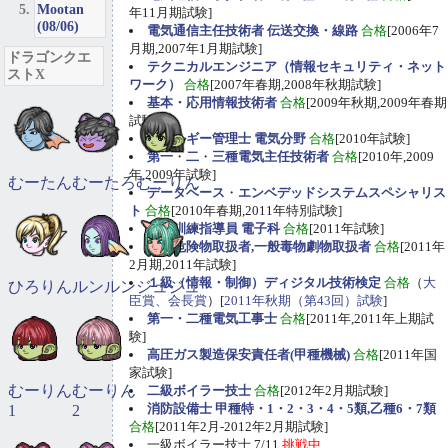
Mootan
年11月期試験]
(08/06)
電気通信主任技術者 伝送交換・線路
合格
[2006年7
月期,2007年1月期試験]
ドラゴンクエ
テクニカルエンジニア（情報セキュリティ・ネット
ストX
ワーク）
合格
[2007年春期,2008年秋期試験]
基本・応用情報技術者
合格
[2009年秋期,2009年春期
試験]
エネルギー管理士 電気分野
合格
[2010年試験]
第一
・
二
・
三種電気主任技術者
合格
[2010年,2009
年,2009年試験]
むーたん
むーたろ
むーりん
データベース
・
エンベデッドシステムスペシャリス
ト
合格
[2010年春期,2011年特別試験]
職業訓練指導員 電子科
合格
[2011年試験]
甲種危険物取扱者,一般毒物劇物取扱者
合格
[2011年
2月期,2011年試験]
１級（情報・制御）ディジタル技術検定
合格
（
大
ひろりん
ルンルン
ジュジュ
臣賞、会長賞
）[
2011年秋期（第43回）試験
]
第一・二種電気工事士
合格
[2011年,2011年上期試
験]
高圧ガス製造保安責任者(甲種機械)
合格
[2011年国
家試験]
むーりん
むーりん
二級ボイラー技士
合格
[2012年2月期試験]
消防設備士 甲種特・1・2・3・4・5類,乙種6・7類
1
2
合格
[2011年2月-2012年2月期試験]
一級ボイラー技士 7/11
挑戦中