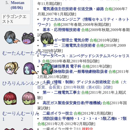
Mootan
年11月期試験]
(08/06)
電気通信主任技術者 伝送交換・線路
合格
[2006年7
月期,2007年1月期試験]
ドラゴンクエ
テクニカルエンジニア（情報セキュリティ・ネット
ストX
ワーク）
合格
[2007年春期,2008年秋期試験]
基本・応用情報技術者
合格
[2009年秋期,2009年春期
試験]
エネルギー管理士 電気分野
合格
[2010年試験]
第一
・
二
・
三種電気主任技術者
合格
[2010年,2009
年,2009年試験]
むーたん
むーたろ
むーりん
データベース
・
エンベデッドシステムスペシャリス
ト
合格
[2010年春期,2011年特別試験]
職業訓練指導員 電子科
合格
[2011年試験]
甲種危険物取扱者,一般毒物劇物取扱者
合格
[2011年
2月期,2011年試験]
１級（情報・制御）ディジタル技術検定
合格
（
大
ひろりん
ルンルン
ジュジュ
臣賞、会長賞
）[
2011年秋期（第43回）試験
]
第一・二種電気工事士
合格
[2011年,2011年上期試
験]
高圧ガス製造保安責任者(甲種機械)
合格
[2011年国
家試験]
むーりん
むーりん
二級ボイラー技士
合格
[2012年2月期試験]
消防設備士 甲種特・1・2・3・4・5類,乙種6・7類
1
2
合格
[2011年2月-2012年2月期試験]
一級ボイラー技士 7/11
挑戦中