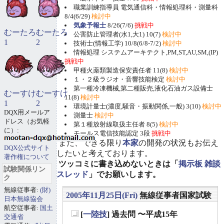
職業訓練指導員 電気通信科・情報処理科・測量科
8/4(6/29)
検討中
気象予報士
8/26(7/6)
挑戦中
むーたろ
むーたろ
公害防止管理者(水1,大1) 10(7)
検討中
1
2
技術士(情報工学) 10/8(6/8-7/2)
検討中
情報処理 システムアーキテクト,PM,ST,AU,SM,(IP)
挑戦中
甲種火薬類製造保安責任者 11(8)
検討中
１・２級ラジオ・音響技能検定
検討中
第一種冷凍機械,第二種販売,液化石油ガス設備士
むーすけ
むーすけ
11(8)
検討中
1
2
環境計量士(濃度,騒音・振動関係,一般) 3(10)
検討中
DQX用メールア
測量士
検討中
ドレス（お気軽
第１種放射線取扱主任者 8(5)
検討中
に）:
モールス電信技能認定 3段
挑戦中
また、できる限り
本家
の開発の状況もお伝え
DQX公式サイト
したいと考えております。
著作権について
ツッコミに書き込めないときは「
掲示板 雑談
試験関係リン
スレッド
」でお願いします。
ク
無線従事者:
(財)
2005年11月25日(Fri)
無線従事者国家試験
日本無線協会
航空従事者:
国土
[
一陸技
] 過去問 〜平成15年
交通省
_