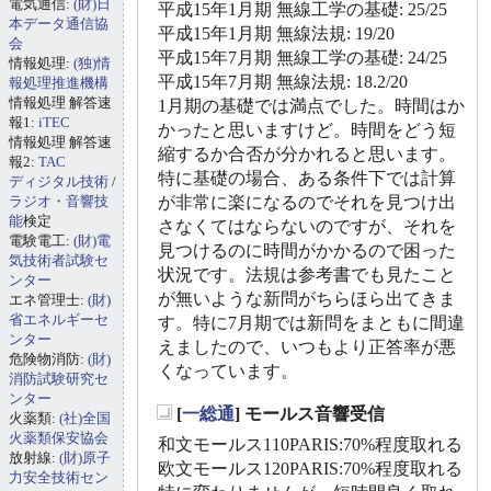
電気通信:
(財)日
平成15年1月期 無線工学の基礎: 25/25
本データ通信協
平成15年1月期 無線法規: 19/20
会
平成15年7月期 無線工学の基礎: 24/25
情報処理:
(独)情
平成15年7月期 無線法規: 18.2/20
報処理推進機構
情報処理 解答速
1月期の基礎では満点でした。時間はか
報1:
iTEC
かったと思いますけど。時間をどう短
情報処理 解答速
縮するか合否が分かれると思います。
報2:
TAC
特に基礎の場合、ある条件下では計算
ディジタル技術
/
ラジオ・音響技
が非常に楽になるのでそれを見つけ出
能
検定
さなくてはならないのですが、それを
電験電工:
(財)電
見つけるのに時間がかかるので困った
気技術者試験セ
状況です。法規は参考書でも見たこと
ンター
が無いような新問がちらほら出てきま
エネ管理士:
(財)
省エネルギーセ
す。特に7月期では新問をまともに間違
ンター
えましたので、いつもより正答率が悪
危険物消防:
(財)
くなっています。
消防試験研究セ
ンター
[
一総通
] モールス音響受信
火薬類:
(社)全国
_
火薬類保安協会
和文モールス110PARIS:70%程度取れる
放射線:
(財)原子
欧文モールス120PARIS:70%程度取れる
力安全技術セン