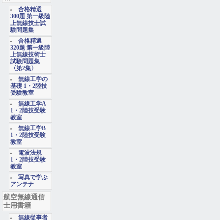
合格精選
300題 第一級陸
上無線技士試
験問題集
合格精選
320題 第一級陸
上無線技術士
試験問題集
〈第2集〉
無線工学の
基礎 1・2陸技
受験教室
無線工学A
1・2陸技受験
教室
無線工学B
1・2陸技受験
教室
電波法規
1・2陸技受験
教室
写真で学ぶ
アンテナ
航空無線通信
士用書籍
無線従事者