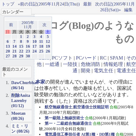
トップ
«前の日記(2005年11月24日(Thu))
最新
次の日記(2005年11月
26日(Sat))»
編集
カレンダー
ブログ(Blog)のような
2005年
前
次
11月
日
月
火
水
木
金
土
もの
1
2
3
4
5
6
7
8
9
10
11
12
13
14
15
16
17
18
19
20
21
22
23
24
25
26
27
28
29
30
GBA
|
PCソフト
|
PCハード
|
RC
|
SPAM
|
その
他
|
一総通
|
一陸技
|
危物消防
|
情報処理
|
航空
最近のコメン
通
|
開発
|
電気主任
|
電通主任
ト
本家
の開発が進んでいませんが、その理由に
DawChurbhab
(06/14)
は仕事が忙しい、他の趣味も忙しい、国家試
験受験の勉強のため忙しいなどがあります。
削除Anita
Lazenby
挑戦する（した）資格は次の通りです。
(01/12)
航空無線通信士
,
航空通信士技能証明
合格
[2005年8
月期,2010年7月期試験]
Mootan
第一級陸上無線技術士
合格
[2006年1月期試験]
(08/26)
第一・二級総合無線通信士
合格
[2006年9月期試
ミミ・リ
験,2006年10月全科目免除]
ン (08/26)
電気通信工事担任者 AI第1種・DD第1種
合格
[2006