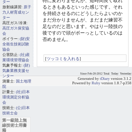
特に変わりませんが、短時間良く取れ
ター
るときもあるといった感じです。それ
放射線講習:
原子
力人材育成セン
を持続させるのにどうしたらよいのか
ター
まだ分かりませんが、まだまだ練習不
高圧ガス/冷凍:
足なのだと思います。やはり一陸技の
高圧ガス保安協
後ですので頭がボーっとしているのは
会
ボイラー:
(財)安
否めません。
全衛生技術試験
協会
公害防止:
(社)産
[
ツッコミを入れる
]
業環境管理協会
気象予報士:
(財)
気象業務支援セ
Since Feb-20-2012 Total: Today: Yesterday:
ンター
Generated by
tDiary
version 3.1.2
測量士:
国土地理
Powered by
Ruby
version 1.8.7-p358
院
計量士:
(社)日本
環境測定分析協
会
技術士:
(公)日本
技術士会
第一級陸上無
線技術士用書
籍