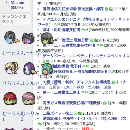
Mootan
年11月期試験]
(08/06)
電気通信主任技術者 伝送交換・線路
合格
[2006年7
月期,2007年1月期試験]
ドラゴンクエ
テクニカルエンジニア（情報セキュリティ・ネット
ストX
ワーク）
合格
[2007年春期,2008年秋期試験]
基本・応用情報技術者
合格
[2009年秋期,2009年春期
試験]
エネルギー管理士 電気分野
合格
[2010年試験]
第一
・
二
・
三種電気主任技術者
合格
[2010年,2009
年,2009年試験]
むーたん
むーたろ
むーりん
データベース
・
エンベデッドシステムスペシャリス
ト
合格
[2010年春期,2011年特別試験]
職業訓練指導員 電子科
合格
[2011年試験]
甲種危険物取扱者,一般毒物劇物取扱者
合格
[2011年
2月期,2011年試験]
１級（情報・制御）ディジタル技術検定
合格
（
大
ひろりん
ルンルン
ジュジュ
臣賞、会長賞
）[
2011年秋期（第43回）試験
]
第一・二種電気工事士
合格
[2011年,2011年上期試
験]
高圧ガス製造保安責任者(甲種機械)
合格
[2011年国
家試験]
むーりん
むーりん
二級ボイラー技士
合格
[2012年2月期試験]
消防設備士 甲種特・1・2・3・4・5類,乙種6・7類
1
2
合格
[2011年2月-2012年2月期試験]
一級ボイラー技士 7/11
挑戦中