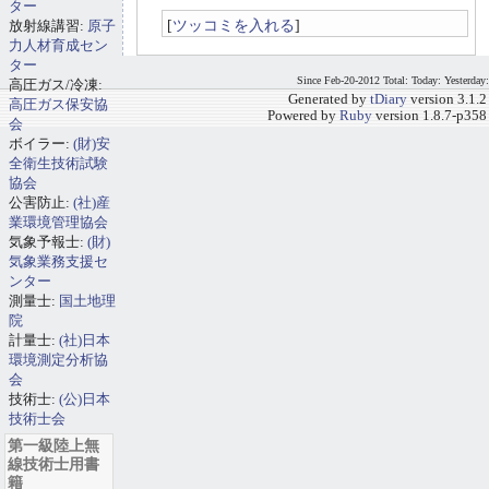
ター
[
ツッコミを入れる
]
放射線講習:
原子
力人材育成セン
ター
Since Feb-20-2012 Total: Today: Yesterday:
高圧ガス/冷凍:
Generated by
tDiary
version 3.1.2
高圧ガス保安協
Powered by
Ruby
version 1.8.7-p358
会
ボイラー:
(財)安
全衛生技術試験
協会
公害防止:
(社)産
業環境管理協会
気象予報士:
(財)
気象業務支援セ
ンター
測量士:
国土地理
院
計量士:
(社)日本
環境測定分析協
会
技術士:
(公)日本
技術士会
第一級陸上無
線技術士用書
籍