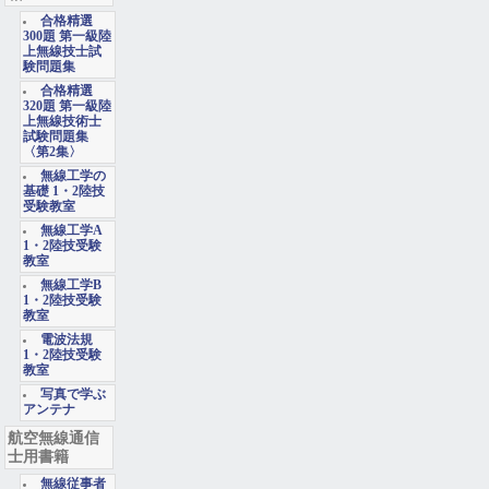
合格精選
300題 第一級陸
上無線技士試
験問題集
合格精選
320題 第一級陸
上無線技術士
試験問題集
〈第2集〉
無線工学の
基礎 1・2陸技
受験教室
無線工学A
1・2陸技受験
教室
無線工学B
1・2陸技受験
教室
電波法規
1・2陸技受験
教室
写真で学ぶ
アンテナ
航空無線通信
士用書籍
無線従事者