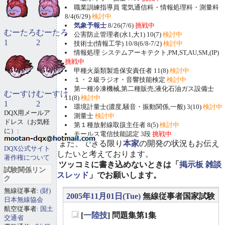
職業訓練指導員 電気通信科・情報処理科・測量科
8/4(6/29)
検討中
気象予報士
8/26(7/6)
挑戦中
むーたろ
むーたろ
公害防止管理者(水1,大1) 10(7)
検討中
1
2
技術士(情報工学) 10/8(6/8-7/2)
検討中
情報処理 システムアーキテクト,PM,ST,AU,SM,(IP)
挑戦中
甲種火薬類製造保安責任者 11(8)
検討中
１・２級ラジオ・音響技能検定
検討中
第一種冷凍機械,第二種販売,液化石油ガス設備士
むーすけ
むーすけ
11(8)
検討中
1
2
環境計量士(濃度,騒音・振動関係,一般) 3(10)
検討中
DQX用メールア
測量士
検討中
ドレス（お気軽
第１種放射線取扱主任者 8(5)
検討中
に）:
モールス電信技能認定 3段
挑戦中
また、できる限り
本家
の開発の状況もお伝え
DQX公式サイト
したいと考えております。
著作権について
ツッコミに書き込めないときは「
掲示板 雑談
試験関係リン
スレッド
」でお願いします。
ク
無線従事者:
(財)
2005年11月01日(Tue)
無線従事者国家試験
日本無線協会
航空従事者:
国土
[
一陸技
] 問題集第1集
交通省
_