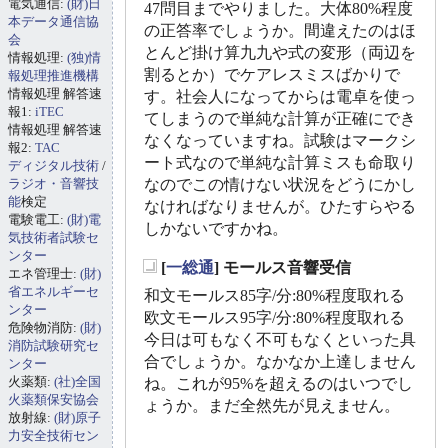
電気通信:
(財)日
47問目までやりました。大体80%程度
本データ通信協
の正答率でしょうか。間違えたのはほ
会
とんど掛け算九九や式の変形（両辺を
情報処理:
(独)情
割るとか）でケアレスミスばかりで
報処理推進機構
情報処理 解答速
す。社会人になってからは電卓を使っ
報1:
iTEC
てしまうので単純な計算が正確にでき
情報処理 解答速
なくなっていますね。試験はマークシ
報2:
TAC
ート式なので単純な計算ミスも命取り
ディジタル技術
/
ラジオ・音響技
なのでこの情けない状況をどうにかし
能
検定
なければなりませんが。ひたすらやる
電験電工:
(財)電
しかないですかね。
気技術者試験セ
ンター
[
一総通
] モールス音響受信
エネ管理士:
(財)
_
省エネルギーセ
和文モールス85字/分:80%程度取れる
ンター
欧文モールス95字/分:80%程度取れる
危険物消防:
(財)
今日は可もなく不可もなくといった具
消防試験研究セ
合でしょうか。なかなか上達しません
ンター
火薬類:
(社)全国
ね。これが95%を超えるのはいつでし
火薬類保安協会
ょうか。まだ全然先が見えません。
放射線:
(財)原子
力安全技術セン