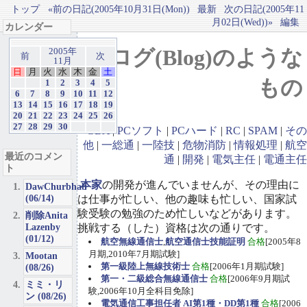
トップ
«前の日記(2005年10月31日(Mon))
最新
次の日記(2005年11
月02日(Wed))»
編集
カレンダー
ブログ(Blog)のような
2005年
前
次
11月
日
月
火
水
木
金
土
もの
1
2
3
4
5
6
7
8
9
10
11
12
13
14
15
16
17
18
19
20
21
22
23
24
25
26
27
28
29
30
GBA
|
PCソフト
|
PCハード
|
RC
|
SPAM
|
その
他
|
一総通
|
一陸技
|
危物消防
|
情報処理
|
航空
最近のコメン
通
|
開発
|
電気主任
|
電通主任
ト
本家
の開発が進んでいませんが、その理由に
DawChurbhab
(06/14)
は仕事が忙しい、他の趣味も忙しい、国家試
験受験の勉強のため忙しいなどがあります。
削除Anita
Lazenby
挑戦する（した）資格は次の通りです。
(01/12)
航空無線通信士
,
航空通信士技能証明
合格
[2005年8
月期,2010年7月期試験]
Mootan
第一級陸上無線技術士
合格
[2006年1月期試験]
(08/26)
第一・二級総合無線通信士
合格
[2006年9月期試
ミミ・リ
験,2006年10月全科目免除]
ン (08/26)
電気通信工事担任者 AI第1種・DD第1種
合格
[2006