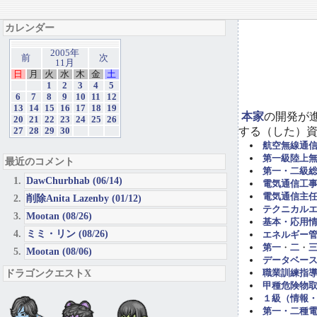
カレンダー
2005年
前
次
11月
日
月
火
水
木
金
土
1
2
3
4
5
6
7
8
9
10
11
12
13
14
15
16
17
18
19
本家
の開発が
20
21
22
23
24
25
26
する（した）
27
28
29
30
航空無線通
第一級陸上
最近のコメント
第一・二級
DawChurbhab (06/14)
電気通信工事担
電気通信主任
削除Anita Lazenby (01/12)
テクニカル
Mootan (08/26)
基本・応用
ミミ・リン (08/26)
エネルギー管
第一
・
二
・
Mootan (08/06)
データベー
ドラゴンクエストX
職業訓練指導
甲種危険物取
１級（情報
第一・二種