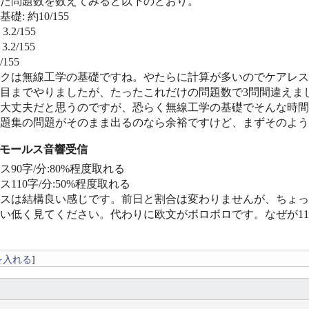
た問題数を数えてみると以下のとおり。
: 約10/155
.2/155
.2/155
155
クは無線工学の基礎ですね。やたらに計算が多いのでケアレス
問目までやりましたが、たったこれだけの問題数で3問間違え
大丈夫だと思うのですが、恐らく無線工学の基礎でそんな時間も
題集の問題がそのまま出るのなら余裕ですけど、まずそのよう
] モールス音響受信
90字/分:80%程度取れる
110字/分:50%程度取れる
スは結構良い感じです。前日と割合は変わりませんが、ちょっと
い低く見てください。代わりに欧文がボロボロです。なぜが1
を入れる
]