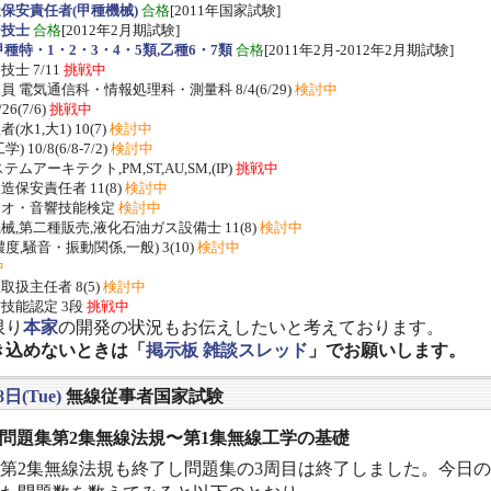
保安責任者(甲種機械)
合格
[2011年国家試験]
ー技士
合格
[2012年2月期試験]
種特・1・2・3・4・5類,乙種6・7類
合格
[2011年2月-2012年2月期試験]
士 7/11
挑戦中
 電気通信科・情報処理科・測量科 8/4(6/29)
検討中
/26(7/6)
挑戦中
水1,大1) 10(7)
検討中
 10/8(6/8-7/2)
検討中
ムアーキテクト,PM,ST,AU,SM,(IP)
挑戦中
保安責任者 11(8)
検討中
ジオ・音響技能検定
検討中
,第二種販売,液化石油ガス設備士 11(8)
検討中
度,騒音・振動関係,一般) 3(10)
検討中
中
扱主任者 8(5)
検討中
技能認定 3段
挑戦中
限り
本家
の開発の状況もお伝えしたいと考えております。
き込めないときは「
掲示板 雑談スレッド
」でお願いします。
8日(Tue)
無線従事者国家試験
] 問題集第2集無線法規〜第1集無線工学の基礎
第2集無線法規も終了し問題集の3周目は終了しました。今日