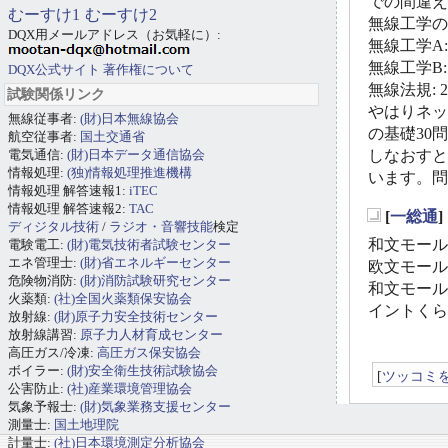
での間違え
むーすけ1
むーすけ2
無線工学の基礎
DQX用メールアドレス（お気軽に）:
無線工学A: 3
無線工学B: 3
DQX公式サイト
著作権について
無線法規: 2/
試験関係リンク
やはりネッ
無線従事者:
(財)日本無線協会
の基礎30
航空従事者:
国土交通省
電気通信:
(財)日本データ通信協会
しなおすと
情報処理:
(独)情報処理推進機構
います。問
情報処理 解答速報1:
iTEC
情報処理 解答速報2:
TAC
[
一総通
ディジタル技術
/
ラジオ・音響技能
検定
_
和文モールス
電験電工:
(財)電気技術者試験センター
エネ管理士:
(財)省エネルギーセンター
欧文モールス
危険物消防:
(財)消防試験研究センター
和文モール
火薬類:
(社)全国火薬類保安協会
イントくら
放射線:
(財)原子力安全技術センター
放射線講習:
原子力人材育成センター
高圧ガス/冷凍:
高圧ガス保安協会
ボイラー:
(財)安全衛生技術試験協会
[
ツッコミ
公害防止:
(社)産業環境管理協会
気象予報士:
(財)気象業務支援センター
測量士:
国土地理院
計量士:
(社)日本環境測定分析協会