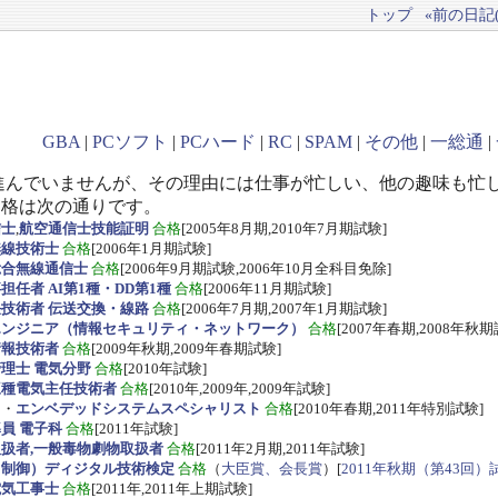
トップ
«前の日記(2
GBA
|
PCソフト
|
PCハード
|
RC
|
SPAM
|
その他
|
一総通
|
進んでいませんが、その理由には仕事が忙しい、他の趣味も忙
資格は次の通りです。
信士
,
航空通信士技能証明
合格
[2005年8月期,2010年7月期試験]
無線技術士
合格
[2006年1月期試験]
総合無線通信士
合格
[2006年9月期試験,2006年10月全科目免除]
任者 AI第1種・DD第1種
合格
[2006年11月期試験]
技術者 伝送交換・線路
合格
[2006年7月期,2007年1月期試験]
エンジニア（情報セキュリティ・ネットワーク）
合格
[2007年春期,2008年秋期
情報技術者
合格
[2009年秋期,2009年春期試験]
理士 電気分野
合格
[2010年試験]
三種電気主任技術者
合格
[2010年,2009年,2009年試験]
ス
・
エンベデッドシステムスペシャリスト
合格
[2010年春期,2011年特別試験]
員 電子科
合格
[2011年試験]
扱者,一般毒物劇物取扱者
合格
[2011年2月期,2011年試験]
・制御）ディジタル技術検定
合格
（
大臣賞、会長賞
）[
2011年秋期（第43回）
電気工事士
合格
[2011年,2011年上期試験]