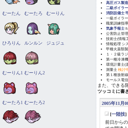
高圧ガス製造
二級ボイラ
むーたん
むーたろ
むーりん
消防設備士 甲
一級ボイラー技
職業訓練指導員
気象予報士
8
公害防止管理者(
技術士(情報工学)
ひろりん
ルンルン
ジュジュ
情報処理 システ
甲種火薬類製造
１・２級ラ
第一種冷凍機械
環境計量士(濃
測量士
検討
むーりん1
むーりん2
第１種放射線取
モールス電信
また、できる
ツッコミに書
むーたろ1
むーたろ2
2005年11月0
[
一陸技
_
前日からの