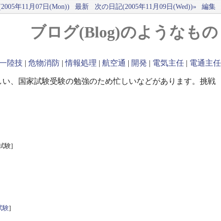
005年11月07日(Mon))
最新
次の日記(2005年11月09日(Wed))»
編集
ブログ(Blog)のようなもの
一陸技
|
危物消防
|
情報処理
|
航空通
|
開発
|
電気主任
|
電通主任
しい、国家試験受験の勉強のため忙しいなどがあります。挑戦
試験]
試験
]