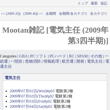
トップ
最新
追記
<< (2009-2Q)
(2009-4Q) >>
全期間
全期間/全カテゴリ
全カテゴリ
Mootan雑記 [電気主任 (2009年
第3四半期)]
Categories |
GBA
|
PCソフト
|
PCハード
|
RC
|
SPAM
|
その他
|
一
総通
|
一陸技
|
危物消防
|
情報処理
|
航空通
|
開発
|
電気主任
|
電
通主任
電気主任
2009年07月01日(Wed)#p03
電験第2種
2009年07月02日(Thu)#p02
電験第2種
2009年07月03日(Fri)#p02
電験第2種
2009年07月04日(Sat)#p02
電験第2種