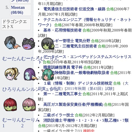
ン (08/26)
年11月期試験]
Mootan
電気通信主任技術者 伝送交換・線路
合格
[2006年7
(08/06)
月期,2007年1月期試験]
テクニカルエンジニア（情報セキュリティ・ネット
ドラゴンクエ
ワーク）
合格
[2007年春期,2008年秋期試験]
ストX
基本・応用情報技術者
合格
[2009年秋期,2009年春期
試験]
エネルギー管理士 電気分野
合格
[2010年試験]
第一
・
二
・
三種電気主任技術者
合格
[2010年,2009
年,2009年試験]
データベース
・
エンベデッドシステムスペシャリス
むーたん
むーたろ
むーりん
ト
合格
[2010年春期,2011年特別試験]
職業訓練指導員 電子科
合格
[2011年試験]
甲種危険物取扱者,一般毒物劇物取扱者
合格
[2011年
2月期,2011年試験]
１級（情報・制御）ディジタル技術検定
合格
（
大
臣賞、会長賞
）[
2011年秋期（第43回）試験
]
ひろりん
ルンルン
ジュジュ
第一・二種電気工事士
合格
[2011年,2011年上期試
験]
高圧ガス製造保安責任者(甲種機械)
合格
[2011年国
家試験]
二級ボイラー技士
合格
[2012年2月期試験]
むーりん
むーりん
消防設備士 甲種特・1・2・3・4・5類,乙種6・7類
1
2
合格
[2011年2月-2012年2月期試験]
一級ボイラー技士 7/11
挑戦中