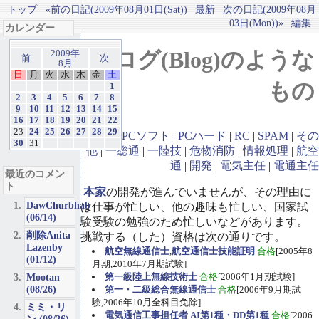
トップ
«前の日記(2009年08月01日(Sat))
最新
次の日記(2009年08月
03日(Mon))»
編集
カレンダー
ブログ(Blog)のような
2009年
前
次
8月
日
月
火
水
木
金
土
もの
1
2
3
4
5
6
7
8
9
10
11
12
13
14
15
16
17
18
19
20
21
22
23
24
25
26
27
28
29
GBA
|
PCソフト
|
PCハード
|
RC
|
SPAM
|
その
30
31
他
|
一総通
|
一陸技
|
危物消防
|
情報処理
|
航空
通
|
開発
|
電気主任
|
電通主任
最近のコメン
ト
本家
の開発が進んでいませんが、その理由に
DawChurbhab
は仕事が忙しい、他の趣味も忙しい、国家試
(06/14)
験受験の勉強のため忙しいなどがあります。
削除Anita
挑戦する（した）資格は次の通りです。
Lazenby
航空無線通信士
,
航空通信士技能証明
合格
[2005年8
(01/12)
月期,2010年7月期試験]
Mootan
第一級陸上無線技術士
合格
[2006年1月期試験]
(08/26)
第一・二級総合無線通信士
合格
[2006年9月期試
験,2006年10月全科目免除]
ミミ・リ
電気通信工事担任者 AI第1種・DD第1種
合格
[2006