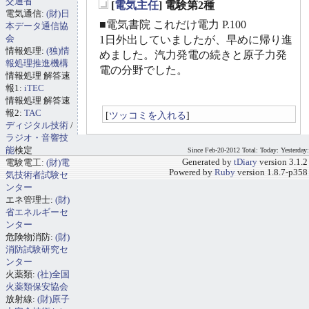
交通省
[
電気主任
] 電験第2種
電気通信:
(財)日
_
■電気書院 これだけ電力 P.100
本データ通信協
会
1日外出していましたが、早めに帰り進
情報処理:
(独)情
めました。汽力発電の続きと原子力発
報処理推進機構
電の分野でした。
情報処理 解答速
報1:
iTEC
情報処理 解答速
報2:
TAC
[
ツッコミを入れる
]
ディジタル技術
/
ラジオ・音響技
能
検定
Since Feb-20-2012 Total: Today: Yesterday:
電験電工:
(財)電
Generated by
tDiary
version 3.1.2
Powered by
Ruby
version 1.8.7-p358
気技術者試験セ
ンター
エネ管理士:
(財)
省エネルギーセ
ンター
危険物消防:
(財)
消防試験研究セ
ンター
火薬類:
(社)全国
火薬類保安協会
放射線:
(財)原子