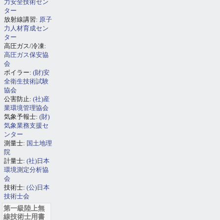
力安全技術セン
ター
放射線講習:
原子
力人材育成セン
ター
高圧ガス/冷凍:
高圧ガス保安協
会
ボイラー:
(財)安
全衛生技術試験
協会
公害防止:
(社)産
業環境管理協会
気象予報士:
(財)
気象業務支援セ
ンター
測量士:
国土地理
院
計量士:
(社)日本
環境測定分析協
会
技術士:
(公)日本
技術士会
第一級陸上無
線技術士用書