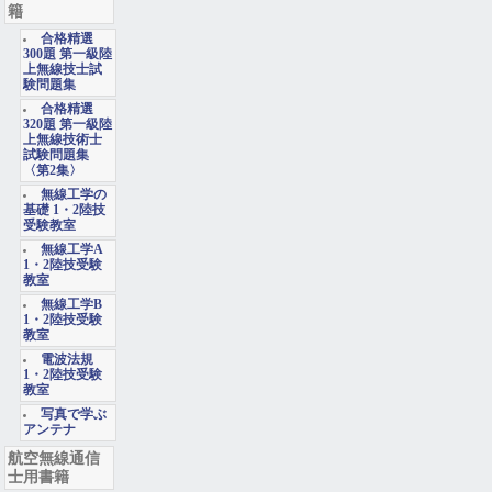
籍
合格精選
300題 第一級陸
上無線技士試
験問題集
合格精選
320題 第一級陸
上無線技術士
試験問題集
〈第2集〉
無線工学の
基礎 1・2陸技
受験教室
無線工学A
1・2陸技受験
教室
無線工学B
1・2陸技受験
教室
電波法規
1・2陸技受験
教室
写真で学ぶ
アンテナ
航空無線通信
士用書籍