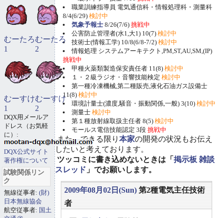
職業訓練指導員 電気通信科・情報処理科・測量科
8/4(6/29)
検討中
気象予報士
8/26(7/6)
挑戦中
公害防止管理者(水1,大1) 10(7)
検討中
むーたろ
むーたろ
技術士(情報工学) 10/8(6/8-7/2)
検討中
1
2
情報処理 システムアーキテクト,PM,ST,AU,SM,(IP)
挑戦中
甲種火薬類製造保安責任者 11(8)
検討中
１・２級ラジオ・音響技能検定
検討中
第一種冷凍機械,第二種販売,液化石油ガス設備士
11(8)
検討中
むーすけ
むーすけ
環境計量士(濃度,騒音・振動関係,一般) 3(10)
検討中
1
2
測量士
検討中
DQX用メールア
第１種放射線取扱主任者 8(5)
検討中
ドレス（お気軽
モールス電信技能認定 3段
挑戦中
に）:
また、できる限り
本家
の開発の状況もお伝え
したいと考えております。
DQX公式サイト
ツッコミに書き込めないときは「
掲示板 雑談
著作権について
スレッド
」でお願いします。
試験関係リン
ク
2009年08月02日(Sun)
第2種電気主任技術
無線従事者:
(財)
日本無線協会
者
航空従事者:
国土