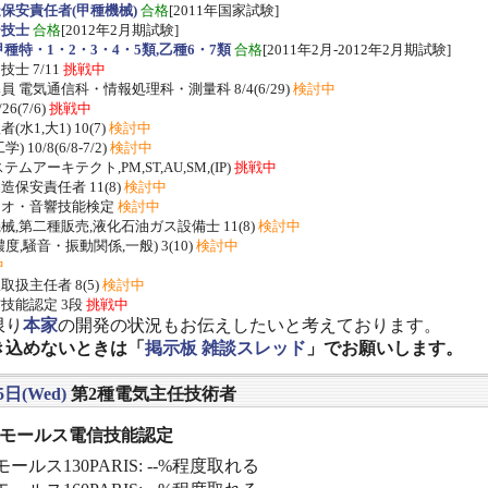
保安責任者(甲種機械)
合格
[2011年国家試験]
ー技士
合格
[2012年2月期試験]
種特・1・2・3・4・5類,乙種6・7類
合格
[2011年2月-2012年2月期試験]
士 7/11
挑戦中
 電気通信科・情報処理科・測量科 8/4(6/29)
検討中
/26(7/6)
挑戦中
水1,大1) 10(7)
検討中
 10/8(6/8-7/2)
検討中
ムアーキテクト,PM,ST,AU,SM,(IP)
挑戦中
保安責任者 11(8)
検討中
ジオ・音響技能検定
検討中
,第二種販売,液化石油ガス設備士 11(8)
検討中
度,騒音・振動関係,一般) 3(10)
検討中
中
扱主任者 8(5)
検討中
技能認定 3段
挑戦中
限り
本家
の開発の状況もお伝えしたいと考えております。
き込めないときは「
掲示板 雑談スレッド
」でお願いします。
5日(Wed)
第2種電気主任技術者
] モールス電信技能認定
ールス130PARIS: --%程度取れる