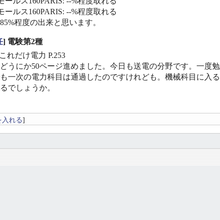
ールス160PARIS: --%程度取れる
ールス160PARIS: --%程度取れる
〜85%程度の出来と思います。
任
] 電験第2種
これだけ電力 P.253
どうにか50ページ進めました。今日も送電の分野です。一度
も一次の電力科目は通過したのですけれども。機械科目に入る
るでしょうか。
を入れる
]