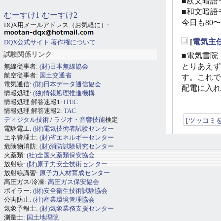
■欧文暗語モ
■和文暗語モ
むーすけ1
むーすけ2
今日も80
DQX用メールアドレス（お気軽に）:
[
電気主
DQX公式サイト
著作権について
_
試験関係リンク
■電気書院 
とりあえず
無線従事者:
(財)日本無線協会
航空従事者:
国土交通省
す。これで
電気通信:
(財)日本データ通信協会
配電に入れ
情報処理:
(独)情報処理推進機構
情報処理 解答速報1:
iTEC
情報処理 解答速報2:
TAC
ディジタル技術
/
ラジオ・音響技能
検定
[
ツッコミ
電験電工:
(財)電気技術者試験センター
エネ管理士:
(財)省エネルギーセンター
危険物消防:
(財)消防試験研究センター
火薬類:
(社)全国火薬類保安協会
放射線:
(財)原子力安全技術センター
放射線講習:
原子力人材育成センター
高圧ガス/冷凍:
高圧ガス保安協会
ボイラー:
(財)安全衛生技術試験協会
公害防止:
(社)産業環境管理協会
気象予報士:
(財)気象業務支援センター
測量士:
国土地理院