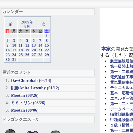
カレンダー
2009年
前
次
8月
日
月
火
水
木
金
土
1
2
3
4
5
6
7
8
9
10
11
12
13
14
15
本家
の開発が
16
17
18
19
20
21
22
する（した）
23
24
25
26
27
28
29
30
31
航空無線通
第一級陸上
第一・二級
最近のコメント
電気通信工事担
DawChurbhab (06/14)
電気通信主任
削除Anita Lazenby (01/12)
テクニカル
基本・応用
Mootan (08/26)
エネルギー管
ミミ・リン (08/26)
第一
・
二
・
データベー
Mootan (08/06)
職業訓練指導
ドラゴンクエストX
甲種危険物取
１級（情報
第一・二種