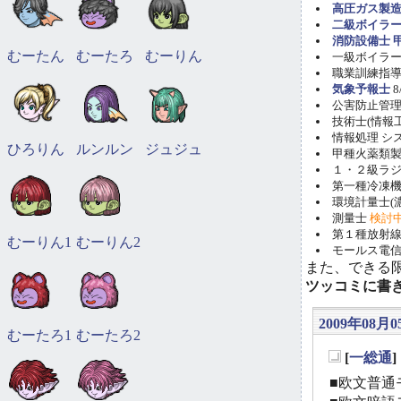
高圧ガス製造
二級ボイラ
消防設備士 甲
むーたん
むーたろ
むーりん
一級ボイラー技
職業訓練指導員
気象予報士
8
公害防止管理者(
技術士(情報工学)
情報処理 システ
ひろりん
ルンルン
ジュジュ
甲種火薬類製造
１・２級ラ
第一種冷凍機械
環境計量士(濃
測量士
検討
第１種放射線取
むーりん1
むーりん2
モールス電信
また、できる
ツッコミに書
2009年08月0
むーたろ1
むーたろ2
[
一総通
_
■欧文普通モ