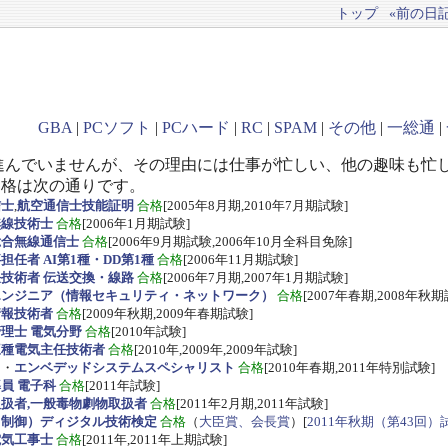
トップ
«前の日記(
GBA
|
PCソフト
|
PCハード
|
RC
|
SPAM
|
その他
|
一総通
|
進んでいませんが、その理由には仕事が忙しい、他の趣味も忙
資格は次の通りです。
信士
,
航空通信士技能証明
合格
[2005年8月期,2010年7月期試験]
無線技術士
合格
[2006年1月期試験]
総合無線通信士
合格
[2006年9月期試験,2006年10月全科目免除]
任者 AI第1種・DD第1種
合格
[2006年11月期試験]
技術者 伝送交換・線路
合格
[2006年7月期,2007年1月期試験]
エンジニア（情報セキュリティ・ネットワーク）
合格
[2007年春期,2008年秋期
情報技術者
合格
[2009年秋期,2009年春期試験]
理士 電気分野
合格
[2010年試験]
三種電気主任技術者
合格
[2010年,2009年,2009年試験]
ス
・
エンベデッドシステムスペシャリスト
合格
[2010年春期,2011年特別試験]
員 電子科
合格
[2011年試験]
扱者,一般毒物劇物取扱者
合格
[2011年2月期,2011年試験]
・制御）ディジタル技術検定
合格
（
大臣賞、会長賞
）[
2011年秋期（第43回）
電気工事士
合格
[2011年,2011年上期試験]