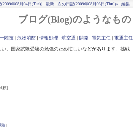
2009年08月04日(Tue))
最新
次の日記(2009年08月06日(Thu))»
編集
ブログ(Blog)のようなもの
一陸技
|
危物消防
|
情報処理
|
航空通
|
開発
|
電気主任
|
電通主任
しい、国家試験受験の勉強のため忙しいなどがあります。挑戦
試験]
試験
]