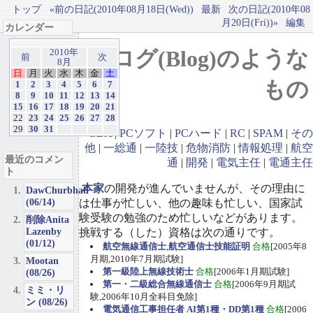
トップ
«前の日記(2010年08月18日(Wed))
最新
次の日記(2010年08
月20日(Fri))»
編集
カレンダー
ブログ(Blog)のような
2010年
前
次
8月
日
月
火
水
木
金
土
もの
1
2
3
4
5
6
7
8
9
10
11
12
13
14
15
16
17
18
19
20
21
22
23
24
25
26
27
28
29
30
31
GBA
|
PCソフト
|
PCハード
|
RC
|
SPAM
|
その
他
|
一総通
|
一陸技
|
危物消防
|
情報処理
|
航空
最近のコメン
通
|
開発
|
電気主任
|
電通主任
ト
本家
の開発が進んでいませんが、その理由に
DawChurbhab
(06/14)
は仕事が忙しい、他の趣味も忙しい、国家試
験受験の勉強のため忙しいなどがあります。
削除Anita
Lazenby
挑戦する（した）資格は次の通りです。
(01/12)
航空無線通信士
,
航空通信士技能証明
合格
[2005年8
月期,2010年7月期試験]
Mootan
第一級陸上無線技術士
合格
[2006年1月期試験]
(08/26)
第一・二級総合無線通信士
合格
[2006年9月期試
ミミ・リ
験,2006年10月全科目免除]
ン (08/26)
電気通信工事担任者 AI第1種・DD第1種
合格
[2006