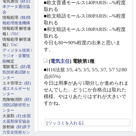
電気通信:
(財)日
■欧文普通モールス140PARIS: --%程度
本データ通信協
取れる
会
■欧文暗語モールス180PARIS: --%程度
情報処理:
(独)情
取れる
報処理推進機構
情報処理 解答速
■和文暗語モールス180PARIS: --%程度
報1:
iTEC
取れる
情報処理 解答速
今日も80〜90%程度の出来と思いま
報2:
TAC
す。
ディジタル技術
/
ラジオ・音響技
[
電気主任
] 電験第1種
能
検定
_
電験電工:
(財)電
■H16法規 3/5, 4/5, 3/5, 5/5, 3/7, 5/7 52/80
気技術者試験セ
点(65%)
ンター
今日は用事があり1期分しか進められま
エネ管理士:
(財)
省エネルギーセ
せんでした。どうにか合格点は取れた
ンター
模様。やはりあたりはずれが大きいで
危険物消防:
(財)
すかね。
消防試験研究セ
ンター
火薬類:
(社)全国
火薬類保安協会
[
ツッコミを入れる
]
放射線:
(財)原子
力安全技術セン