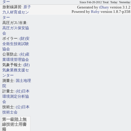
ター
Since Feb-20-2012 Total: Today: Yesterday:
放射線講習:
原子
Generated by
tDiary
version 3.1.2
Powered by
Ruby
version 1.8.7-p358
力人材育成セン
ター
高圧ガス/冷凍:
高圧ガス保安協
会
ボイラー:
(財)安
全衛生技術試験
協会
公害防止:
(社)産
業環境管理協会
気象予報士:
(財)
気象業務支援セ
ンター
測量士:
国土地理
院
計量士:
(社)日本
環境測定分析協
会
技術士:
(公)日本
技術士会
第一級陸上無
線技術士用書
籍