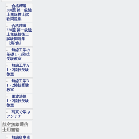
合格精選
300題 第一級陸
上無線技士試
験問題集
合格精選
320題 第一級陸
上無線技術士
試験問題集
〈第2集〉
無線工学の
基礎 1・2陸技
受験教室
無線工学A
1・2陸技受験
教室
無線工学B
1・2陸技受験
教室
電波法規
1・2陸技受験
教室
写真で学ぶ
アンテナ
航空無線通信
士用書籍
無線従事者