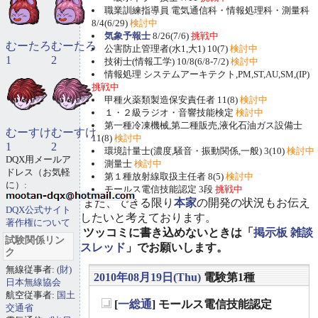
職業訓練指導員 電気通信科・情報処理科・測量科
8/4(6/29)
検討中
気象予報士
8/26(7/6)
挑戦中
むーたろ
むーたろ
公害防止管理者(水1,大1) 10(7)
検討中
1
2
技術士(情報工学) 10/8(6/8-7/2)
検討中
情報処理 システムアーキテクト,PM,ST,AU,SM,(IP)
挑戦中
甲種火薬類製造保安責任者 11(8)
検討中
１・２級ラジオ・音響技能検定
検討中
第一種冷凍機械,第二種販売,液化石油ガス設備士
むーすけ
むーすけ
11(8)
検討中
1
2
環境計量士(濃度,騒音・振動関係,一般) 3(10)
検討中
DQX用メールア
測量士
検討中
ドレス（お気軽
第１種放射線取扱主任者 8(5)
検討中
に）:
モールス電信技能認定 3段
挑戦中
また、できる限り
本家
の開発の状況もお伝え
DQX公式サイト
したいと考えております。
著作権について
ツッコミに書き込めないときは「
掲示板 雑談
試験関係リン
スレッド
」でお願いします。
ク
無線従事者:
(財)
2010年08月19日(Thu)
電験第1種
日本無線協会
航空従事者:
国土
[
一総通
] モールス電信技能認定
交通省
_