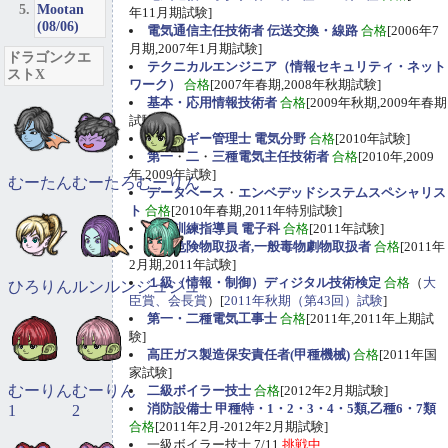
Mootan
年11月期試験]
(08/06)
電気通信主任技術者 伝送交換・線路
合格
[2006年7
月期,2007年1月期試験]
ドラゴンクエ
テクニカルエンジニア（情報セキュリティ・ネット
ストX
ワーク）
合格
[2007年春期,2008年秋期試験]
基本・応用情報技術者
合格
[2009年秋期,2009年春期
試験]
エネルギー管理士 電気分野
合格
[2010年試験]
第一
・
二
・
三種電気主任技術者
合格
[2010年,2009
年,2009年試験]
むーたん
むーたろ
むーりん
データベース
・
エンベデッドシステムスペシャリス
ト
合格
[2010年春期,2011年特別試験]
職業訓練指導員 電子科
合格
[2011年試験]
甲種危険物取扱者,一般毒物劇物取扱者
合格
[2011年
2月期,2011年試験]
１級（情報・制御）ディジタル技術検定
合格
（
大
ひろりん
ルンルン
ジュジュ
臣賞、会長賞
）[
2011年秋期（第43回）試験
]
第一・二種電気工事士
合格
[2011年,2011年上期試
験]
高圧ガス製造保安責任者(甲種機械)
合格
[2011年国
家試験]
むーりん
むーりん
二級ボイラー技士
合格
[2012年2月期試験]
消防設備士 甲種特・1・2・3・4・5類,乙種6・7類
1
2
合格
[2011年2月-2012年2月期試験]
一級ボイラー技士 7/11
挑戦中