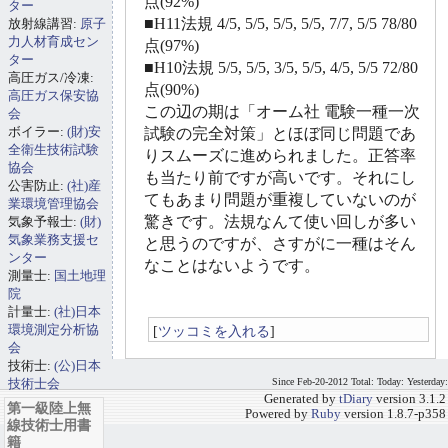
点(92%)
ター
■H11法規 4/5, 5/5, 5/5, 5/5, 7/7, 5/5 78/80
放射線講習:
原子
力人材育成セン
点(97%)
ター
■H10法規 5/5, 5/5, 3/5, 5/5, 4/5, 5/5 72/80
高圧ガス/冷凍:
点(90%)
高圧ガス保安協
この辺の期は「オーム社 電験一種一次
会
ボイラー:
(財)安
試験の完全対策」とほぼ同じ問題であ
全衛生技術試験
りスムーズに進められました。正答率
協会
も当たり前ですが高いです。それにし
公害防止:
(社)産
てもあまり問題が重複していないのが
業環境管理協会
驚きです。法規なんて使い回しが多い
気象予報士:
(財)
気象業務支援セ
と思うのですが、さすがに一種はそん
ンター
なことはないようです。
測量士:
国土地理
院
計量士:
(社)日本
環境測定分析協
[
ツッコミを入れる
]
会
技術士:
(公)日本
技術士会
Since Feb-20-2012 Total: Today: Yesterday:
Generated by
tDiary
version 3.1.2
第一級陸上無
Powered by
Ruby
version 1.8.7-p358
線技術士用書
籍