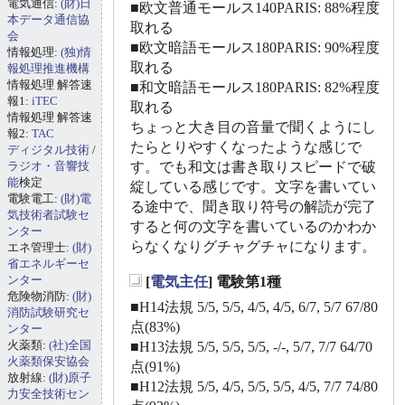
電気通信:
(財)日
■欧文普通モールス140PARIS: 88%程度
本データ通信協
取れる
会
■欧文暗語モールス180PARIS: 90%程度
情報処理:
(独)情
取れる
報処理推進機構
情報処理 解答速
■和文暗語モールス180PARIS: 82%程度
報1:
iTEC
取れる
情報処理 解答速
ちょっと大き目の音量で聞くようにし
報2:
TAC
たらとりやすくなったような感じで
ディジタル技術
/
ラジオ・音響技
す。でも和文は書き取りスピードで破
能
検定
綻している感じです。文字を書いてい
電験電工:
(財)電
る途中で、聞き取り符号の解読が完了
気技術者試験セ
すると何の文字を書いているのかわか
ンター
らなくなりグチャグチャになります。
エネ管理士:
(財)
省エネルギーセ
ンター
[
電気主任
] 電験第1種
_
危険物消防:
(財)
■H14法規 5/5, 5/5, 4/5, 4/5, 6/7, 5/7 67/80
消防試験研究セ
点(83%)
ンター
火薬類:
(社)全国
■H13法規 5/5, 5/5, 5/5, -/-, 5/7, 7/7 64/70
火薬類保安協会
点(91%)
放射線:
(財)原子
■H12法規 5/5, 4/5, 5/5, 5/5, 4/5, 7/7 74/80
力安全技術セン