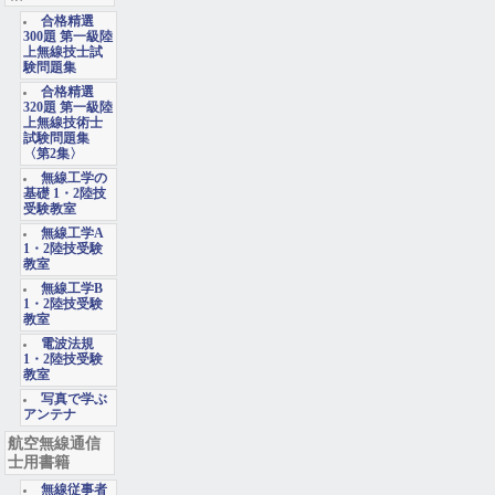
合格精選
300題 第一級陸
上無線技士試
験問題集
合格精選
320題 第一級陸
上無線技術士
試験問題集
〈第2集〉
無線工学の
基礎 1・2陸技
受験教室
無線工学A
1・2陸技受験
教室
無線工学B
1・2陸技受験
教室
電波法規
1・2陸技受験
教室
写真で学ぶ
アンテナ
航空無線通信
士用書籍
無線従事者