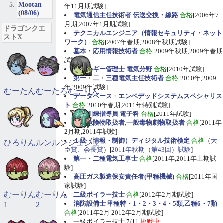
Mootan
年11月期試験]
(08/06)
電気通信主任技術者 伝送交換・線路
合格
[2006年7
月期,2007年1月期試験]
ドラゴンクエ
テクニカルエンジニア（情報セキュリティ・ネット
ストX
ワーク）
合格
[2007年春期,2008年秋期試験]
基本・応用情報技術者
合格
[2009年秋期,2009年春期
試験]
エネルギー管理士 電気分野
合格
[2010年試験]
第一
・
二
・
三種電気主任技術者
合格
[2010年,2009
年,2009年試験]
むーたん
むーたろ
むーりん
データベース
・
エンベデッドシステムスペシャリス
ト
合格
[2010年春期,2011年特別試験]
職業訓練指導員 電子科
合格
[2011年試験]
甲種危険物取扱者,一般毒物劇物取扱者
合格
[2011年
2月期,2011年試験]
１級（情報・制御）ディジタル技術検定
合格
（
大
ひろりん
ルンルン
ジュジュ
臣賞、会長賞
）[
2011年秋期（第43回）試験
]
第一・二種電気工事士
合格
[2011年,2011年上期試
験]
高圧ガス製造保安責任者(甲種機械)
合格
[2011年国
家試験]
むーりん
むーりん
二級ボイラー技士
合格
[2012年2月期試験]
消防設備士 甲種特・1・2・3・4・5類,乙種6・7類
1
2
合格
[2011年2月-2012年2月期試験]
一級ボイラー技士 7/11
挑戦中