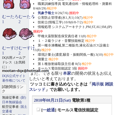
職業訓練指導員 電気通信科・情報処理科・測量科
8/4(6/29)
検討中
気象予報士
8/26(7/6)
挑戦中
むーたろ
むーたろ
公害防止管理者(水1,大1) 10(7)
検討中
1
2
技術士(情報工学) 10/8(6/8-7/2)
検討中
情報処理 システムアーキテクト,PM,ST,AU,SM,(IP)
挑戦中
甲種火薬類製造保安責任者 11(8)
検討中
１・２級ラジオ・音響技能検定
検討中
第一種冷凍機械,第二種販売,液化石油ガス設備士
むーすけ
むーすけ
11(8)
検討中
1
2
環境計量士(濃度,騒音・振動関係,一般) 3(10)
検討中
DQX用メールア
測量士
検討中
ドレス（お気軽
第１種放射線取扱主任者 8(5)
検討中
に）:
モールス電信技能認定 3段
挑戦中
また、できる限り
本家
の開発の状況もお伝え
DQX公式サイト
したいと考えております。
著作権について
ツッコミに書き込めないときは「
掲示板 雑談
試験関係リン
スレッド
」でお願いします。
ク
無線従事者:
(財)
2010年08月21日(Sat)
電験第1種
日本無線協会
航空従事者:
国土
[
一総通
] モールス電信技能認定
交通省
_