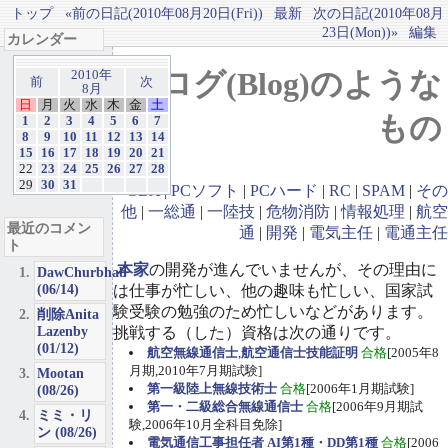
トップ
«前の日記(2010年08月20日(Fri))
最新
次の日記(2010年08月
23日(Mon))»
編集
カレンダー
ブログ(Blog)のような
2010年
前
次
8月
日
月
火
水
木
金
土
もの
1
2
3
4
5
6
7
8
9
10
11
12
13
14
15
16
17
18
19
20
21
22
23
24
25
26
27
28
29
30
31
GBA
|
PCソフト
|
PCハード
|
RC
|
SPAM
|
その
他
|
一総通
|
一陸技
|
危物消防
|
情報処理
|
航空
最近のコメン
通
|
開発
|
電気主任
|
電通主任
ト
本家
の開発が進んでいませんが、その理由に
DawChurbhab
(06/14)
は仕事が忙しい、他の趣味も忙しい、国家試
験受験の勉強のため忙しいなどがあります。
削除Anita
Lazenby
挑戦する（した）資格は次の通りです。
(01/12)
航空無線通信士
,
航空通信士技能証明
合格
[2005年8
月期,2010年7月期試験]
Mootan
第一級陸上無線技術士
合格
[2006年1月期試験]
(08/26)
第一・二級総合無線通信士
合格
[2006年9月期試
ミミ・リ
験,2006年10月全科目免除]
ン (08/26)
電気通信工事担任者 AI第1種・DD第1種
合格
[2006