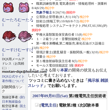
職業訓練指導員 電気通信科・情報処理科・測量科
8/4(6/29)
検討中
気象予報士
8/26(7/6)
挑戦中
公害防止管理者(水1,大1) 10(7)
検討中
むーたろ
むーたろ
技術士(情報工学) 10/8(6/8-7/2)
検討中
1
2
情報処理 システムアーキテクト,PM,ST,AU,SM,(IP)
挑戦中
甲種火薬類製造保安責任者 11(8)
検討中
１・２級ラジオ・音響技能検定
検討中
第一種冷凍機械,第二種販売,液化石油ガス設備士
11(8)
検討中
むーすけ
むーすけ
環境計量士(濃度,騒音・振動関係,一般) 3(10)
検討中
1
2
測量士
検討中
DQX用メールア
第１種放射線取扱主任者 8(5)
検討中
ドレス（お気軽
モールス電信技能認定 3段
挑戦中
に）:
また、できる限り
本家
の開発の状況もお伝え
したいと考えております。
DQX公式サイト
ツッコミに書き込めないときは「
掲示板 雑談
著作権について
スレッド
」でお願いします。
試験関係リン
ク
2007年09月01日(Sat)
第2種電気主任技術者
無線従事者:
(財)
日本無線協会
[
電気主任
] 電験第2種 1次試験本番
航空従事者:
国土
_