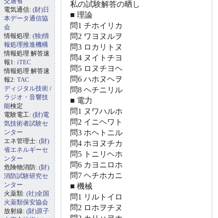
交通省
私の試験解答の晒し
電気通信:
(財)日
■ 理論
本データ通信協
問1 チホイリカ
会
情報処理:
(独)情
問2 ワヨヌルヲ
報処理推進機構
問3 ロカリトヌ
情報処理 解答速
問4 ヌイトチヨ
報1:
iTEC
問5 ロヌチヨヘ
情報処理 解答速
問6 ハホヌヘヲ
報2:
TAC
ディジタル技術
/
問8 ヘチニリル
ラジオ・音響技
■ 電力
能
検定
問1 ヌワハルホ
電験電工:
(財)電
問2 イニヘワト
気技術者試験セ
ンター
問3 ホヘトニル
エネ管理士:
(財)
問4 ホヨヌチカ
省エネルギーセ
問5 トニリヘホ
ンター
問6 カヨニロホ
危険物消防:
(財)
問7 ヘチホカニ
消防試験研究セ
ンター
■ 機械
火薬類:
(社)全国
問1 リルトイロ
火薬類保安協会
問2 ロホヲチヌ
放射線:
(財)原子