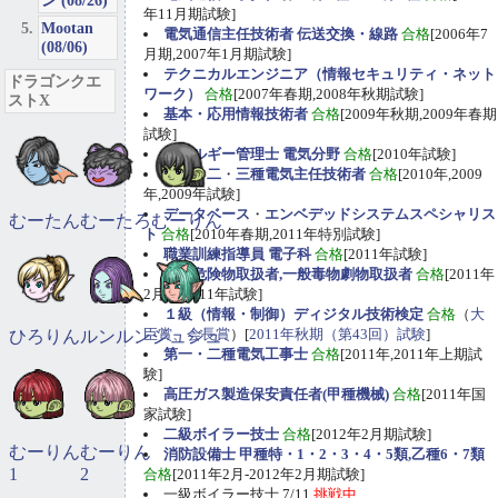
ン (08/26)
年11月期試験]
Mootan
電気通信主任技術者 伝送交換・線路
合格
[2006年7
(08/06)
月期,2007年1月期試験]
テクニカルエンジニア（情報セキュリティ・ネット
ドラゴンクエ
ワーク）
合格
[2007年春期,2008年秋期試験]
ストX
基本・応用情報技術者
合格
[2009年秋期,2009年春期
試験]
エネルギー管理士 電気分野
合格
[2010年試験]
第一
・
二
・
三種電気主任技術者
合格
[2010年,2009
年,2009年試験]
データベース
・
エンベデッドシステムスペシャリス
むーたん
むーたろ
むーりん
ト
合格
[2010年春期,2011年特別試験]
職業訓練指導員 電子科
合格
[2011年試験]
甲種危険物取扱者,一般毒物劇物取扱者
合格
[2011年
2月期,2011年試験]
１級（情報・制御）ディジタル技術検定
合格
（
大
臣賞、会長賞
）[
2011年秋期（第43回）試験
]
ひろりん
ルンルン
ジュジュ
第一・二種電気工事士
合格
[2011年,2011年上期試
験]
高圧ガス製造保安責任者(甲種機械)
合格
[2011年国
家試験]
二級ボイラー技士
合格
[2012年2月期試験]
むーりん
むーりん
消防設備士 甲種特・1・2・3・4・5類,乙種6・7類
1
2
合格
[2011年2月-2012年2月期試験]
一級ボイラー技士 7/11
挑戦中