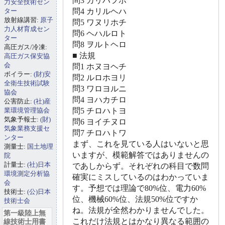
問3 カリハヲホ
力安全技術セン
ター
問4 カリルヘハ
放射線講習:
原子
問5 ワヌリホチ
力人材育成セン
問6 ヘハルロト
ター
問8 ヲルトヘロ
高圧ガス/冷凍:
■ 法規
高圧ガス保安協
会
問1 ホヌヨヘチ
ボイラー:
(財)安
問2 ルロホヨリ
全衛生技術試験
問3 ワロヨルニ
協会
問4 ヨハカチロ
公害防止:
(社)産
業環境管理協会
問5 チロハトヨ
気象予報士:
(財)
問6 ヨイチヌロ
気象業務支援セ
問7 チロハトワ
ンター
まず、これを見ている人はいないと思
測量士:
国土地理
いますが、模範解答ではありませんの
院
計量士:
(社)日本
であしからず。それぞれの科目で数問
環境測定分析協
確実にミスしているのはわかっていま
会
す。予想では理論で80%位、電力60%
技術士:
(公)日本
位、機械60%位、法規50%位ですか
技術士会
ね。法規が全然わかりませんでした。
第一級陸上無
これだけ法規とはかなり異なる範囲の
線技術士用書