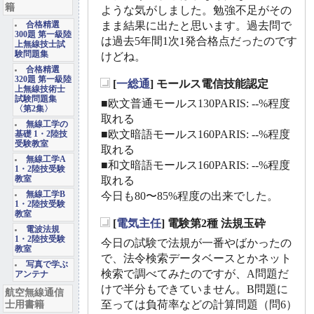
籍
ような気がしました。勉強不足がその
まま結果に出たと思います。過去問で
合格精選
300題 第一級陸
は過去5年間1次1発合格点だったのです
上無線技士試
験問題集
けどね。
合格精選
320題 第一級陸
[
一総通
] モールス電信技能認定
上無線技術士
_
試験問題集
■欧文普通モールス130PARIS: --%程度
〈第2集〉
取れる
無線工学の
■欧文暗語モールス160PARIS: --%程度
基礎 1・2陸技
受験教室
取れる
無線工学A
■和文暗語モールス160PARIS: --%程度
1・2陸技受験
教室
取れる
無線工学B
今日も80〜85%程度の出来でした。
1・2陸技受験
教室
[
電気主任
] 電験第2種 法規玉砕
電波法規
_
1・2陸技受験
今日の試験で法規が一番やばかったの
教室
で、法令検索データベースとかネット
写真で学ぶ
検索で調べてみたのですが、A問題だ
アンテナ
けで半分もできていません。B問題に
航空無線通信
士用書籍
至っては負荷率などの計算問題（問6）