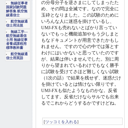
の分母分子を逆さまにしてしまったた
無線従事者
国家試験問題
め、その問は全滅です。なので完全に
解答集 航空無
玉砕となりました。この試験のために
線通信士
いろんな人に迷惑を掛けているし、
航空無線通
信士用法規
UMJ-FXも売れないとばかり言ってい
無線工学―
ないでもっと機能追加やもう少しまと
航空無線通信
もなドキュメントが用意できたかもし
士用 無線従事
者養成課程用
れません。ですので心の中では落とす
標準教科書
わけにはいかないと思っていたのです
航空無線通
信士用英語
が、結果は伴いませんでした。別に周
りから望まれているわけでもなく勝手
に試験を受けてさほど難しくない試験
（1次の話）で結果を残せず、迷惑だけ
を掛けているとは情けない限りです。
UMJ-FXも似たようなものかな。反省
してます。反省だけならサルでも出来
るでこれからどうするかですけどね。
[
ツッコミを入れる
]