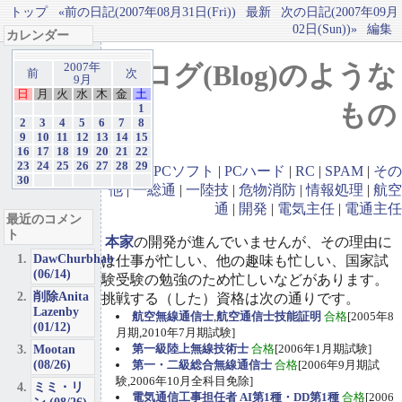
トップ
«前の日記(2007年08月31日(Fri))
最新
次の日記(2007年09月
02日(Sun))»
編集
カレンダー
ブログ(Blog)のような
2007年
前
次
9月
日
月
火
水
木
金
土
もの
1
2
3
4
5
6
7
8
9
10
11
12
13
14
15
16
17
18
19
20
21
22
23
24
25
26
27
28
29
GBA
|
PCソフト
|
PCハード
|
RC
|
SPAM
|
その
30
他
|
一総通
|
一陸技
|
危物消防
|
情報処理
|
航空
通
|
開発
|
電気主任
|
電通主任
最近のコメン
ト
本家
の開発が進んでいませんが、その理由に
DawChurbhab
は仕事が忙しい、他の趣味も忙しい、国家試
(06/14)
験受験の勉強のため忙しいなどがあります。
削除Anita
挑戦する（した）資格は次の通りです。
Lazenby
航空無線通信士
,
航空通信士技能証明
合格
[2005年8
(01/12)
月期,2010年7月期試験]
Mootan
第一級陸上無線技術士
合格
[2006年1月期試験]
(08/26)
第一・二級総合無線通信士
合格
[2006年9月期試
験,2006年10月全科目免除]
ミミ・リ
電気通信工事担任者 AI第1種・DD第1種
合格
[2006