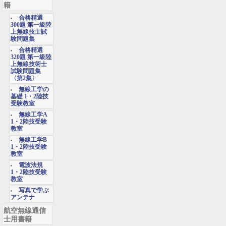
籍
合格精選
300題 第一級陸
上無線技士試
験問題集
合格精選
320題 第一級陸
上無線技術士
試験問題集
〈第2集〉
無線工学の
基礎 1・2陸技
受験教室
無線工学A
1・2陸技受験
教室
無線工学B
1・2陸技受験
教室
電波法規
1・2陸技受験
教室
写真で学ぶ
アンテナ
航空無線通信
士用書籍