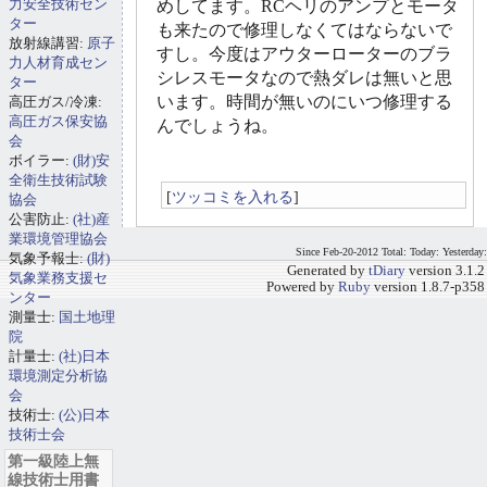
力安全技術セン
めしてます。RCヘリのアンプとモータ
ター
も来たので修理しなくてはならないで
放射線講習:
原子
すし。今度はアウターローターのブラ
力人材育成セン
シレスモータなので熱ダレは無いと思
ター
います。時間が無いのにいつ修理する
高圧ガス/冷凍:
高圧ガス保安協
んでしょうね。
会
ボイラー:
(財)安
全衛生技術試験
[
ツッコミを入れる
]
協会
公害防止:
(社)産
業環境管理協会
Since Feb-20-2012 Total: Today: Yesterday:
気象予報士:
(財)
Generated by
tDiary
version 3.1.2
気象業務支援セ
Powered by
Ruby
version 1.8.7-p358
ンター
測量士:
国土地理
院
計量士:
(社)日本
環境測定分析協
会
技術士:
(公)日本
技術士会
第一級陸上無
線技術士用書