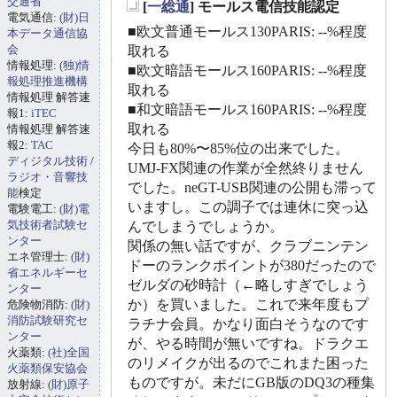
交通省
[
一総通
] モールス電信技能認定
電気通信:
(財)日
_
■欧文普通モールス130PARIS: --%程度
本データ通信協
会
取れる
情報処理:
(独)情
■欧文暗語モールス160PARIS: --%程度
報処理推進機構
取れる
情報処理 解答速
■和文暗語モールス160PARIS: --%程度
報1:
iTEC
取れる
情報処理 解答速
報2:
TAC
今日も80%〜85%位の出来でした。
ディジタル技術
/
UMJ-FX関連の作業が全然終りません
ラジオ・音響技
でした。neGT-USB関連の公開も滞って
能
検定
いますし。この調子では連休に突っ込
電験電工:
(財)電
気技術者試験セ
んでしまうでしょうか。
ンター
関係の無い話ですが、クラブニンテン
エネ管理士:
(財)
ドーのランクポイントが380だったので
省エネルギーセ
ゼルダの砂時計（←略しすぎでしょう
ンター
か）を買いました。これで来年度もプ
危険物消防:
(財)
消防試験研究セ
ラチナ会員。かなり面白そうなのです
ンター
が、やる時間が無いですね。ドラクエ
火薬類:
(社)全国
のリメイクが出るのでこれまた困った
火薬類保安協会
ものですが。未だにGB版のDQ3の種集
放射線:
(財)原子