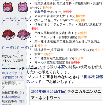
職業訓練指導員 電気通信科・情報処理科・測量科
8/4(6/29)
検討中
気象予報士
8/26(7/6)
挑戦中
公害防止管理者(水1,大1) 10(7)
検討中
むーたろ
むーたろ
技術士(情報工学) 10/8(6/8-7/2)
検討中
1
2
情報処理 システムアーキテクト,PM,ST,AU,SM,(IP)
挑戦中
甲種火薬類製造保安責任者 11(8)
検討中
１・２級ラジオ・音響技能検定
検討中
第一種冷凍機械,第二種販売,液化石油ガス設備士
11(8)
検討中
むーすけ
むーすけ
環境計量士(濃度,騒音・振動関係,一般) 3(10)
検討中
1
2
測量士
検討中
DQX用メールア
第１種放射線取扱主任者 8(5)
検討中
ドレス（お気軽
モールス電信技能認定 3段
挑戦中
に）:
また、できる限り
本家
の開発の状況もお伝え
したいと考えております。
DQX公式サイト
ツッコミに書き込めないときは「
掲示板 雑談
著作権について
スレッド
」でお願いします。
試験関係リン
ク
2007年09月20日(Thu)
テクニカルエンジニ
無線従事者:
(財)
日本無線協会
ア・ネットワーク
航空従事者:
国土