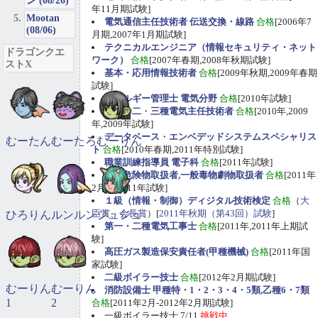
ン (08/26)
年11月期試験]
Mootan
電気通信主任技術者 伝送交換・線路
合格
[2006年7
(08/06)
月期,2007年1月期試験]
テクニカルエンジニア（情報セキュリティ・ネット
ドラゴンクエ
ワーク）
合格
[2007年春期,2008年秋期試験]
ストX
基本・応用情報技術者
合格
[2009年秋期,2009年春期
試験]
エネルギー管理士 電気分野
合格
[2010年試験]
第一
・
二
・
三種電気主任技術者
合格
[2010年,2009
年,2009年試験]
データベース
・
エンベデッドシステムスペシャリス
むーたん
むーたろ
むーりん
ト
合格
[2010年春期,2011年特別試験]
職業訓練指導員 電子科
合格
[2011年試験]
甲種危険物取扱者,一般毒物劇物取扱者
合格
[2011年
2月期,2011年試験]
１級（情報・制御）ディジタル技術検定
合格
（
大
臣賞、会長賞
）[
2011年秋期（第43回）試験
]
ひろりん
ルンルン
ジュジュ
第一・二種電気工事士
合格
[2011年,2011年上期試
験]
高圧ガス製造保安責任者(甲種機械)
合格
[2011年国
家試験]
二級ボイラー技士
合格
[2012年2月期試験]
むーりん
むーりん
消防設備士 甲種特・1・2・3・4・5類,乙種6・7類
1
2
合格
[2011年2月-2012年2月期試験]
一級ボイラー技士 7/11
挑戦中