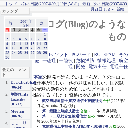
トップ
«前の日記(2007年09月19日(Wed))
最新
次の日記(2007年09
月21日(Fri))»
編集
カレンダー
ブログ(Blog)のような
2007年
前
次
9月
日
月
火
水
木
金
土
もの
1
2
3
4
5
6
7
8
9
10
11
12
13
14
15
16
17
18
19
20
21
22
23
24
25
26
27
28
29
GBA
|
PCソフト
|
PCハード
|
RC
|
SPAM
|
その
30
他
|
一総通
|
一陸技
|
危物消防
|
情報処理
|
航空
通
|
開発
|
電気主任
|
電通主任
最近のコメン
ト
本家
の開発が進んでいませんが、その理由に
DawChurbhab
は仕事が忙しい、他の趣味も忙しい、国家試
(06/14)
験受験の勉強のため忙しいなどがあります。
削除Anita
挑戦する（した）資格は次の通りです。
Lazenby
航空無線通信士
,
航空通信士技能証明
合格
[2005年8
(01/12)
月期,2010年7月期試験]
Mootan
第一級陸上無線技術士
合格
[2006年1月期試験]
(08/26)
第一・二級総合無線通信士
合格
[2006年9月期試
験,2006年10月全科目免除]
ミミ・リ
電気通信工事担任者 AI第1種・DD第1種
合格
[2006