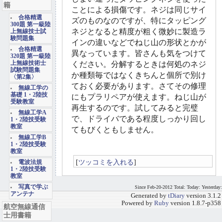
籍
ことによる損傷です。ネジは同じサイ
合格精選
ズのものなのですが、特にタッピング
300題 第一級陸
ネジとなると精度が粗く微妙に製造ラ
上無線技士試
験問題集
インの違いなどでねじ山の形状とかが
合格精選
異なっています。皆さんも気をつけて
320題 第一級陸
上無線技術士
ください。分解するときは何処のネジ
試験問題集
か種類毎ではなくきちんと個所で別け
〈第2集〉
ておく必要があります。さてその修理
無線工学の
基礎 1・2陸技
にもプラリペアが使えます。ねじ山が
受験教室
再生するのです。試してみると完璧
無線工学A
で、ドライバである程度しっかり回し
1・2陸技受験
教室
てもびくともしません。
無線工学B
1・2陸技受験
教室
[
ツッコミを入れる
]
電波法規
1・2陸技受験
教室
写真で学ぶ
Since Feb-20-2012 Total: Today: Yesterday:
アンテナ
Generated by
tDiary
version 3.1.2
Powered by
Ruby
version 1.8.7-p358
航空無線通信
士用書籍