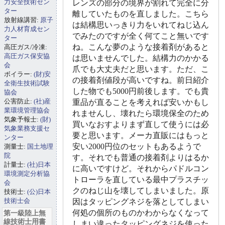
力安全技術セン
レンズの部分の境界が割れて完全に分
ター
離していたものを直しました。こちら
放射線講習:
原子
は結構思いっきり力をいれてねじ込ん
力人材育成セン
でみたのですが全く何てこと無いです
ター
ね。こんな夢のような接着剤があると
高圧ガス/冷凍:
高圧ガス保安協
は思いませんでした。結構力のかかる
会
爪でも大丈夫だと思います。ただ、こ
ボイラー:
(財)安
の接着剤値段が高いですね。前日紹介
全衛生技術試験
した物でも5000円前後します。でも貴
協会
公害防止:
(社)産
重品が直ることを考えれば安いかもし
業環境管理協会
れませんし、壊れたら環境保全のため
気象予報士:
(財)
買いなおすよりまず直して使うには必
気象業務支援セ
要と思います。メーカ直販にはもっと
ンター
安い2000円位のセットもあるようで
測量士:
国土地理
院
す。それでも普通の接着剤よりはるか
計量士:
(社)日本
に高いですけど。それからパドルコン
環境測定分析協
トローラを直している最中プラスチッ
会
クのねじ山を壊してしまいました。原
技術士:
(公)日本
技術士会
因はタッピングネジを落としてしまい
何処の個所のものかわからなくなって
第一級陸上無
線技術士用書
しまい違ったタッピングネジを使った