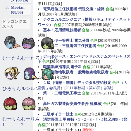
ン (08/26)
年11月期試験]
Mootan
電気通信主任技術者 伝送交換・線路
合格
[2006年7
(08/06)
月期,2007年1月期試験]
テクニカルエンジニア（情報セキュリティ・ネット
ドラゴンクエ
ワーク）
合格
[2007年春期,2008年秋期試験]
ストX
基本・応用情報技術者
合格
[2009年秋期,2009年春期
試験]
エネルギー管理士 電気分野
合格
[2010年試験]
第一
・
二
・
三種電気主任技術者
合格
[2010年,2009
年,2009年試験]
データベース
・
エンベデッドシステムスペシャリス
むーたん
むーたろ
むーりん
ト
合格
[2010年春期,2011年特別試験]
職業訓練指導員 電子科
合格
[2011年試験]
甲種危険物取扱者,一般毒物劇物取扱者
合格
[2011年
2月期,2011年試験]
１級（情報・制御）ディジタル技術検定
合格
（
大
臣賞、会長賞
）[
2011年秋期（第43回）試験
]
ひろりん
ルンルン
ジュジュ
第一・二種電気工事士
合格
[2011年,2011年上期試
験]
高圧ガス製造保安責任者(甲種機械)
合格
[2011年国
家試験]
二級ボイラー技士
合格
[2012年2月期試験]
むーりん
むーりん
消防設備士 甲種特・1・2・3・4・5類,乙種6・7類
1
2
合格
[2011年2月-2012年2月期試験]
一級ボイラー技士 7/11
挑戦中