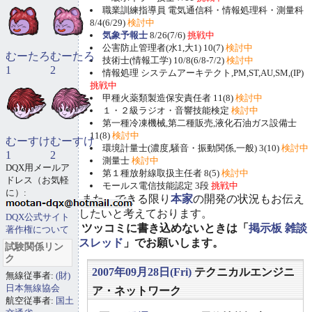
職業訓練指導員 電気通信科・情報処理科・測量科
8/4(6/29)
検討中
気象予報士
8/26(7/6)
挑戦中
公害防止管理者(水1,大1) 10(7)
検討中
むーたろ
むーたろ
技術士(情報工学) 10/8(6/8-7/2)
検討中
1
2
情報処理 システムアーキテクト,PM,ST,AU,SM,(IP)
挑戦中
甲種火薬類製造保安責任者 11(8)
検討中
１・２級ラジオ・音響技能検定
検討中
第一種冷凍機械,第二種販売,液化石油ガス設備士
11(8)
検討中
むーすけ
むーすけ
環境計量士(濃度,騒音・振動関係,一般) 3(10)
検討中
1
2
測量士
検討中
DQX用メールア
第１種放射線取扱主任者 8(5)
検討中
ドレス（お気軽
モールス電信技能認定 3段
挑戦中
に）:
また、できる限り
本家
の開発の状況もお伝え
したいと考えております。
DQX公式サイト
ツッコミに書き込めないときは「
掲示板 雑談
著作権について
スレッド
」でお願いします。
試験関係リン
ク
2007年09月28日(Fri)
テクニカルエンジニ
無線従事者:
(財)
日本無線協会
ア・ネットワーク
航空従事者:
国土