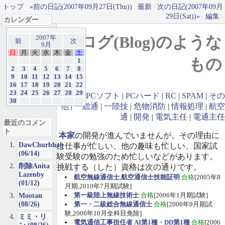
トップ
«前の日記(2007年09月27日(Thu))
最新
次の日記(2007年09月
29日(Sat))»
編集
カレンダー
ブログ(Blog)のような
2007年
前
次
9月
日
月
火
水
木
金
土
もの
1
2
3
4
5
6
7
8
9
10
11
12
13
14
15
16
17
18
19
20
21
22
23
24
25
26
27
28
29
GBA
|
PCソフト
|
PCハード
|
RC
|
SPAM
|
その
30
他
|
一総通
|
一陸技
|
危物消防
|
情報処理
|
航空
通
|
開発
|
電気主任
|
電通主任
最近のコメン
ト
本家
の開発が進んでいませんが、その理由に
DawChurbhab
は仕事が忙しい、他の趣味も忙しい、国家試
(06/14)
験受験の勉強のため忙しいなどがあります。
削除Anita
挑戦する（した）資格は次の通りです。
Lazenby
航空無線通信士
,
航空通信士技能証明
合格
[2005年8
(01/12)
月期,2010年7月期試験]
Mootan
第一級陸上無線技術士
合格
[2006年1月期試験]
(08/26)
第一・二級総合無線通信士
合格
[2006年9月期試
験,2006年10月全科目免除]
ミミ・リ
電気通信工事担任者 AI第1種・DD第1種
合格
[2006