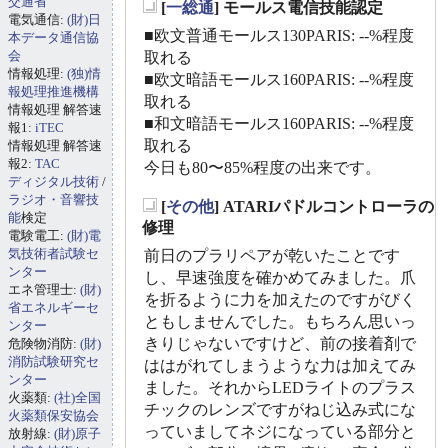
交通省
[
一総通
] モールス電信技能認定
電気通信:
(財)日
_
■欧文普通モールス130PARIS: --%程度
本データ通信協
会
取れる
情報処理:
(独)情
■欧文暗語モールス160PARIS: --%程度
報処理推進機構
取れる
情報処理 解答速
■和文暗語モールス160PARIS: --%程度
報1:
iTEC
取れる
情報処理 解答速
報2:
TAC
今日も80〜85%程度の出来です。
ディジタル技術
/
ラジオ・音響技
[
その他
] ATARIパドルコントローラの
能
検定
_
修理
電験電工:
(財)電
気技術者試験セ
前日のプラリペアが乾いたことです
ンター
し、早速強度を確かめてみました。爪
エネ管理士:
(財)
を折るように力を加えたのですがびく
省エネルギーセ
ともしませんでした。もちろん思いっ
ンター
きりじゃないですけど、前の接着剤で
危険物消防:
(財)
消防試験研究セ
ははがれてしまうような力は加えてみ
ンター
ました。それからLEDライトのプラス
火薬類:
(社)全国
チックのレンズですがねじ込み式にな
火薬類保安協会
っていましてネジになっている部分と
放射線:
(財)原子