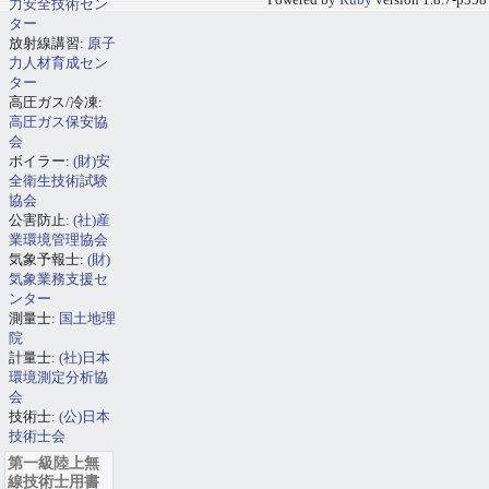
Powered by
Ruby
version 1.8.7-p358
力安全技術セン
ター
放射線講習:
原子
力人材育成セン
ター
高圧ガス/冷凍:
高圧ガス保安協
会
ボイラー:
(財)安
全衛生技術試験
協会
公害防止:
(社)産
業環境管理協会
気象予報士:
(財)
気象業務支援セ
ンター
測量士:
国土地理
院
計量士:
(社)日本
環境測定分析協
会
技術士:
(公)日本
技術士会
第一級陸上無
線技術士用書