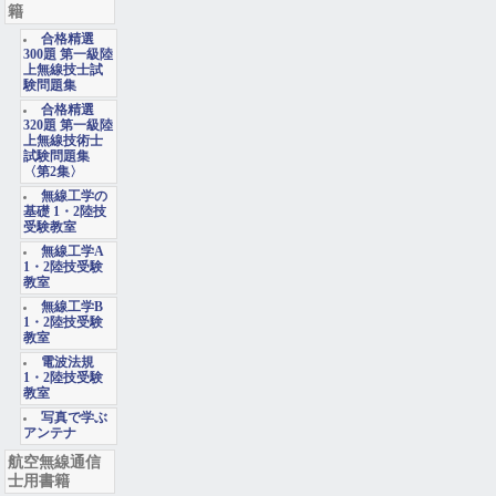
籍
合格精選
300題 第一級陸
上無線技士試
験問題集
合格精選
320題 第一級陸
上無線技術士
試験問題集
〈第2集〉
無線工学の
基礎 1・2陸技
受験教室
無線工学A
1・2陸技受験
教室
無線工学B
1・2陸技受験
教室
電波法規
1・2陸技受験
教室
写真で学ぶ
アンテナ
航空無線通信
士用書籍