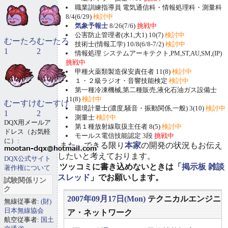
職業訓練指導員 電気通信科・情報処理科・測量科
8/4(6/29)
検討中
気象予報士
8/26(7/6)
挑戦中
公害防止管理者(水1,大1) 10(7)
検討中
むーたろ
むーたろ
技術士(情報工学) 10/8(6/8-7/2)
検討中
1
2
情報処理 システムアーキテクト,PM,ST,AU,SM,(IP)
挑戦中
甲種火薬類製造保安責任者 11(8)
検討中
１・２級ラジオ・音響技能検定
検討中
第一種冷凍機械,第二種販売,液化石油ガス設備士
11(8)
検討中
むーすけ
むーすけ
環境計量士(濃度,騒音・振動関係,一般) 3(10)
検討中
1
2
測量士
検討中
DQX用メールア
第１種放射線取扱主任者 8(5)
検討中
ドレス（お気軽
モールス電信技能認定 3段
挑戦中
に）:
また、できる限り
本家
の開発の状況もお伝え
したいと考えております。
DQX公式サイト
ツッコミに書き込めないときは「
掲示板 雑談
著作権について
スレッド
」でお願いします。
試験関係リン
ク
2007年09月17日(Mon)
テクニカルエンジニ
無線従事者:
(財)
日本無線協会
ア・ネットワーク
航空従事者:
国土