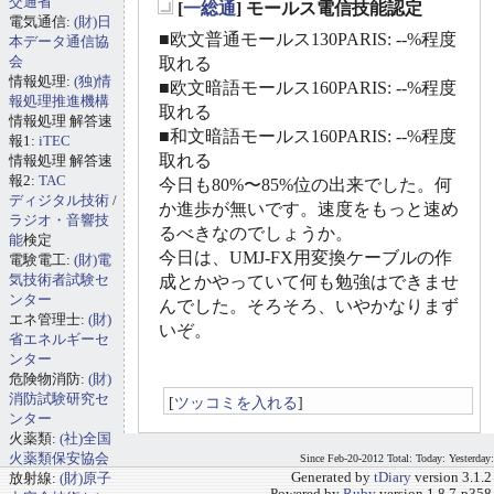
交通省
[
一総通
] モールス電信技能認定
電気通信:
(財)日
_
■欧文普通モールス130PARIS: --%程度
本データ通信協
会
取れる
情報処理:
(独)情
■欧文暗語モールス160PARIS: --%程度
報処理推進機構
取れる
情報処理 解答速
■和文暗語モールス160PARIS: --%程度
報1:
iTEC
取れる
情報処理 解答速
報2:
TAC
今日も80%〜85%位の出来でした。何
ディジタル技術
/
か進歩が無いです。速度をもっと速め
ラジオ・音響技
るべきなのでしょうか。
能
検定
今日は、UMJ-FX用変換ケーブルの作
電験電工:
(財)電
気技術者試験セ
成とかやっていて何も勉強はできませ
ンター
んでした。そろそろ、いやかなりまず
エネ管理士:
(財)
いぞ。
省エネルギーセ
ンター
危険物消防:
(財)
消防試験研究セ
[
ツッコミを入れる
]
ンター
火薬類:
(社)全国
火薬類保安協会
Since Feb-20-2012 Total: Today: Yesterday:
放射線:
(財)原子
Generated by
tDiary
version 3.1.2