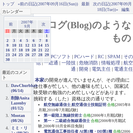
トップ
«前の日記(2007年09月16日(Sun))
最新
次の日記(2007年09月
18日(Tue))»
編集
カレンダー
ブログ(Blog)のような
2007年
前
次
9月
日
月
火
水
木
金
土
もの
1
2
3
4
5
6
7
8
9
10
11
12
13
14
15
16
17
18
19
20
21
22
23
24
25
26
27
28
29
GBA
|
PCソフト
|
PCハード
|
RC
|
SPAM
|
その
30
他
|
一総通
|
一陸技
|
危物消防
|
情報処理
|
航空
通
|
開発
|
電気主任
|
電通主任
最近のコメン
ト
本家
の開発が進んでいませんが、その理由に
DawChurbhab
は仕事が忙しい、他の趣味も忙しい、国家試
(06/14)
験受験の勉強のため忙しいなどがあります。
削除Anita
挑戦する（した）資格は次の通りです。
Lazenby
航空無線通信士
,
航空通信士技能証明
合格
[2005年8
(01/12)
月期,2010年7月期試験]
Mootan
第一級陸上無線技術士
合格
[2006年1月期試験]
(08/26)
第一・二級総合無線通信士
合格
[2006年9月期試
験,2006年10月全科目免除]
ミミ・リ
電気通信工事担任者 AI第1種・DD第1種
合格
[2006