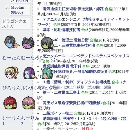
ン (08/26)
年11月期試験]
Mootan
電気通信主任技術者 伝送交換・線路
合格
[2006年7
(08/06)
月期,2007年1月期試験]
テクニカルエンジニア（情報セキュリティ・ネット
ドラゴンクエ
ワーク）
合格
[2007年春期,2008年秋期試験]
ストX
基本・応用情報技術者
合格
[2009年秋期,2009年春期
試験]
エネルギー管理士 電気分野
合格
[2010年試験]
第一
・
二
・
三種電気主任技術者
合格
[2010年,2009
年,2009年試験]
データベース
・
エンベデッドシステムスペシャリス
むーたん
むーたろ
むーりん
ト
合格
[2010年春期,2011年特別試験]
職業訓練指導員 電子科
合格
[2011年試験]
甲種危険物取扱者,一般毒物劇物取扱者
合格
[2011年
2月期,2011年試験]
１級（情報・制御）ディジタル技術検定
合格
（
大
臣賞、会長賞
）[
2011年秋期（第43回）試験
]
ひろりん
ルンルン
ジュジュ
第一・二種電気工事士
合格
[2011年,2011年上期試
験]
高圧ガス製造保安責任者(甲種機械)
合格
[2011年国
家試験]
二級ボイラー技士
合格
[2012年2月期試験]
むーりん
むーりん
消防設備士 甲種特・1・2・3・4・5類,乙種6・7類
1
2
合格
[2011年2月-2012年2月期試験]
一級ボイラー技士 7/11
挑戦中