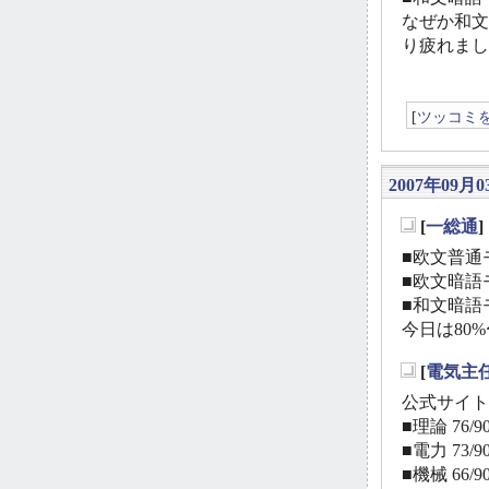
なぜか和文
り疲れまし
[
ツッコミ
2007年09月0
[
一総通
_
■欧文普通モ
■欧文暗語モ
■和文暗語モ
今日は80
[
電気主
_
公式サイト
■理論 76/90
■電力 73/90
■機械 66/90