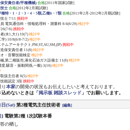
保安責任者(甲種機械)
合格
[2011年国家試験]
ー技士
合格
[2012年2月期試験]
種特・1・2・3・4・5類,乙種6・7類
合格
[2011年2月-2012年2月期試験]
士 7/11
挑戦中
 電気通信科・情報処理科・測量科 8/4(6/29)
検討中
/26(7/6)
挑戦中
水1,大1) 10(7)
検討中
 10/8(6/8-7/2)
検討中
ムアーキテクト,PM,ST,AU,SM,(IP)
挑戦中
保安責任者 11(8)
検討中
ジオ・音響技能検定
検討中
,第二種販売,液化石油ガス設備士 11(8)
検討中
度,騒音・振動関係,一般) 3(10)
検討中
中
扱主任者 8(5)
検討中
技能認定 3段
挑戦中
限り
本家
の開発の状況もお伝えしたいと考えております。
き込めないときは「
掲示板 雑談スレッド
」でお願いします。
日(Sat)
第2種電気主任技術者
[編集]
任
] 電験第2種 1次試験本番
答の晒し