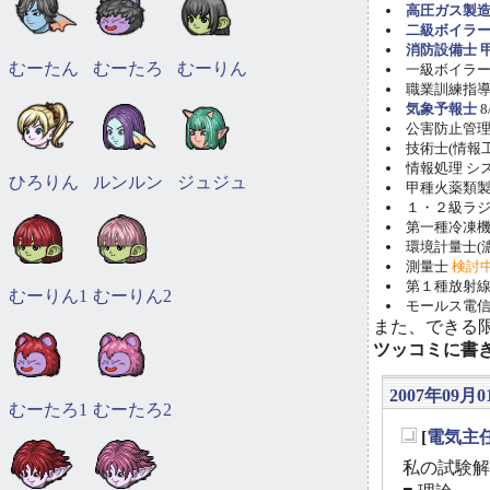
高圧ガス製造
二級ボイラ
消防設備士 甲
むーたん
むーたろ
むーりん
一級ボイラー技
職業訓練指導員
気象予報士
8
公害防止管理者(
技術士(情報工学)
情報処理 システ
ひろりん
ルンルン
ジュジュ
甲種火薬類製造
１・２級ラ
第一種冷凍機械
環境計量士(濃
測量士
検討
第１種放射線取
むーりん1
むーりん2
モールス電信
また、できる
ツッコミに書
2007年09月01
むーたろ1
むーたろ2
[
電気主
_
私の試験解