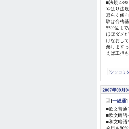
■法規 48/90
やはり法規
恐らく傾向
験は合格基
55%位ま
ほぼダメだ
けなおして
棄しますっ
えば工担も
[
ツッコミ
2007年09月0
[
一総通
_
■欧文普通モ
■欧文暗語モ
■和文暗語モ
今日も80