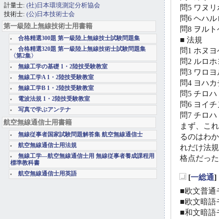
計量士:
(社)日本環境測定分析協会
問5 ワヌ
技術士:
(公)日本技術士会
問6 ヘハ
第一級陸上無線技術士用書籍
問8 ヲル
合格精選300題 第一級陸上無線技士試験問題集
■ 法規
合格精選320題 第一級陸上無線技術士試験問題集
問1 ホヌ
〈第2集〉
問2 ルロ
無線工学の基礎 1・2陸技受験教室
問3 ワロ
無線工学A 1・2陸技受験教室
問4 ヨハ
無線工学B 1・2陸技受験教室
問5 チロ
電波法規 1・2陸技受験教室
問6 ヨイ
写真で学ぶアンテナ
問7 チロ
航空無線通信士用書籍
まず、これ
無線従事者国家試験問題解答集 航空無線通信士
るのはわか
航空無線通信士用法規
れだけ法規
無線工学―航空無線通信士用 無線従事者養成課程用
格点だった
標準教科書
航空無線通信士用英語
[
一総通
_
■欧文普通モ
■欧文暗語モ
■和文暗語モ