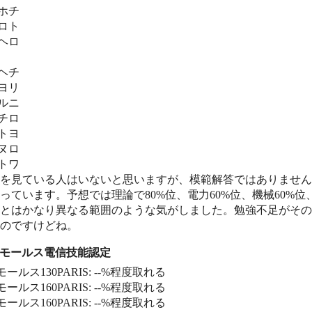
リホチ
ルロト
トヘロ
ヨヘチ
ホヨリ
ヨルニ
カチロ
ハトヨ
チヌロ
ハトワ
を見ている人はいないと思いますが、模範解答ではありません
っています。予想では理論で80%位、電力60%位、機械60%
とはかなり異なる範囲のような気がしました。勉強不足がその
のですけどね。
] モールス電信技能認定
ールス130PARIS: --%程度取れる
ールス160PARIS: --%程度取れる
ールス160PARIS: --%程度取れる