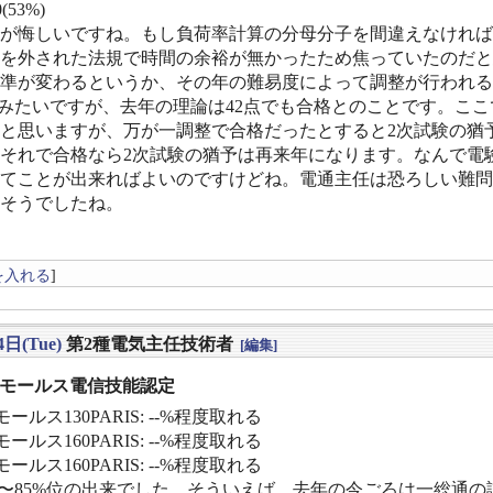
(53%)
が悔しいですね。もし負荷率計算の分母分子を間違えなければ
を外された法規で時間の余裕が無かったため焦っていたのだと
準が変わるというか、その年の難易度によって調整が行われる
でみたいですが、去年の理論は42点でも合格とのことです。こ
と思いますが、万が一調整で合格だったとすると2次試験の猶
それで合格なら2次試験の猶予は再来年になります。なんで電
てことが出来ればよいのですけどね。電通主任は恐ろしい難問
そうでしたね。
を入れる
]
4日(Tue)
第2種電気主任技術者
[編集]
] モールス電信技能認定
ールス130PARIS: --%程度取れる
ールス160PARIS: --%程度取れる
ールス160PARIS: --%程度取れる
%〜85%位の出来でした。そういえば、去年の今ごろは一総通