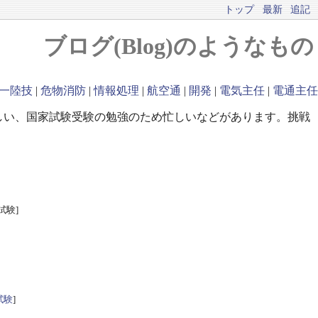
トップ
最新
追記
ブログ(Blog)のようなもの
一陸技
|
危物消防
|
情報処理
|
航空通
|
開発
|
電気主任
|
電通主任
しい、国家試験受験の勉強のため忙しいなどがあります。挑戦
試験]
試験
]