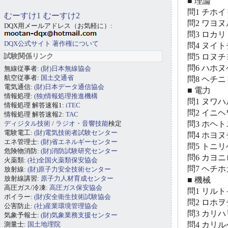
■ 理論
問1 チホ
むーすけ1
むーすけ2
問2 ワヨ
DQX用メールアドレス（お気軽に）:
問3 ロカ
DQX公式サイト
著作権について
問4 ヌイ
試験関係リンク
問5 ロヌ
問6 ハホ
無線従事者:
(財)日本無線協会
航空従事者:
国土交通省
問8 ヘチ
電気通信:
(財)日本データ通信協会
■ 電力
情報処理:
(独)情報処理推進機構
問1 ヌワ
情報処理 解答速報1:
iTEC
問2 イニ
情報処理 解答速報2:
TAC
ディジタル技術
/
ラジオ・音響技能
検定
問3 ホヘ
電験電工:
(財)電気技術者試験センター
問4 ホヨ
エネ管理士:
(財)省エネルギーセンター
問5 トニ
危険物消防:
(財)消防試験研究センター
問6 カヨ
火薬類:
(社)全国火薬類保安協会
問7 ヘチ
放射線:
(財)原子力安全技術センター
放射線講習:
原子力人材育成センター
■ 機械
高圧ガス/冷凍:
高圧ガス保安協会
問1 リル
ボイラー:
(財)安全衛生技術試験協会
問2 ロホ
公害防止:
(社)産業環境管理協会
問3 カリ
気象予報士:
(財)気象業務支援センター
測量士:
国土地理院
問4 カリ