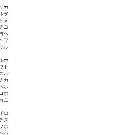
イリカ
ヌルヲ
リトヌ
トチヨ
チヨヘ
ヌヘヲ
ニリル
ハルホ
ヘワト
トニル
ヌチカ
リヘホ
ニロホ
ホカニ
トイロ
ヲチヌ
ハヲホ
ルヘハ