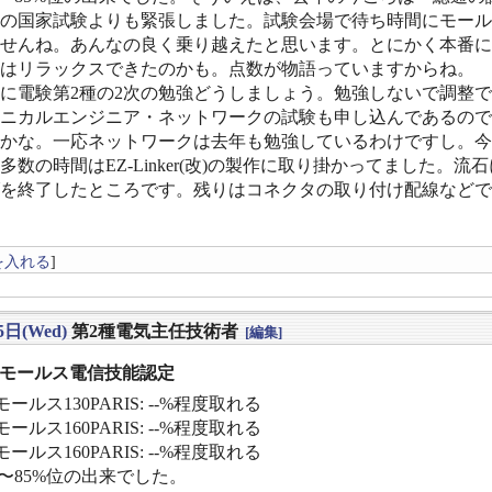
の国家試験よりも緊張しました。試験会場で待ち時間にモール
せんね。あんなの良く乗り越えたと思います。とにかく本番に
はリラックスできたのかも。点数が物語っていますからね。
に電験第2種の2次の勉強どうしましょう。勉強しないで調整
ニカルエンジニア・ネットワークの試験も申し込んであるので
かな。一応ネットワークは去年も勉強しているわけですし。今
多数の時間はEZ-Linker(改)の製作に取り掛かってました
を終了したところです。残りはコネクタの取り付け配線などで
を入れる
]
5日(Wed)
第2種電気主任技術者
[編集]
] モールス電信技能認定
ールス130PARIS: --%程度取れる
ールス160PARIS: --%程度取れる
ールス160PARIS: --%程度取れる
%〜85%位の出来でした。