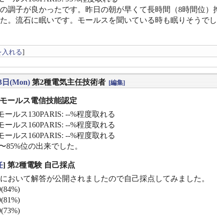
の調子が良かったです。昨日の朝が早くて長時間（8時間位）
た。流石に眠いです。モールスを聞いている時も眠りそうでし
を入れる
]
3日(Mon)
第2種電気主任技術者
[編集]
] モールス電信技能認定
ールス130PARIS: --%程度取れる
ールス160PARIS: --%程度取れる
ールス160PARIS: --%程度取れる
%〜85%位の出来でした。
任
] 第2種電験 自己採点
において解答が公開されましたので自己採点してみました。
(84%)
(81%)
(73%)