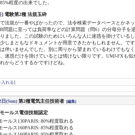
〜85%程度の出来でした。
任
] 電験第2種 法規玉砕
で法規が一番やばかったので、法令検索データベースとかネッ
B問題に至っては負荷率などの計算問題（問6）の分母分子を
りました。この試験のためにいろんな人に迷惑を掛けているし、
少しまともなドキュメントが用意できたかもしれません。です
は伴いませんでした。別に周りから望まれているわけでもなく
、迷惑だけを掛けているとは情けない限りです。UMJ-FXも
れからどうするかですけどね。
を入れる
]
2日(Sun)
第2種電気主任技術者
[編集]
] モールス電信技能認定
ールス130PARIS: 80%程度取れる
ールス160PARIS: 85%程度取れる
ールス160PARIS: 95%程度取れる