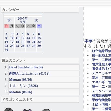
カレンダー
2007年
前
次
9月
日
月
火
水
木
金
土
1
2
3
4
5
6
7
8
9
10
11
12
13
14
15
本家
の開発が
16
17
18
19
20
21
22
する（した）
23
24
25
26
27
28
29
30
航空無線通
第一級陸上
第一・二級
最近のコメント
電気通信工事担
DawChurbhab (06/14)
電気通信主任
削除Anita Lazenby (01/12)
テクニカル
基本・応用
Mootan (08/26)
エネルギー管
ミミ・リン (08/26)
第一
・
二
・
データベー
Mootan (08/06)
職業訓練指導
ドラゴンクエストX
甲種危険物取
１級（情報
第一・二種