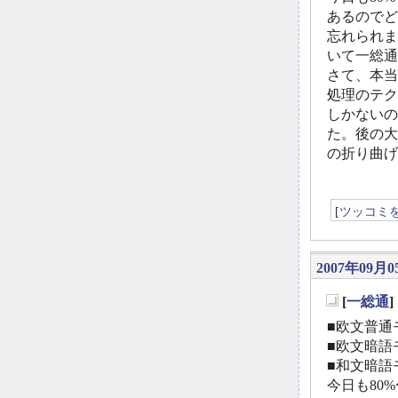
あるのでど
忘れられま
いて一総通
さて、本当
処理のテク
しかないの
た。後の大
の折り曲げ
[
ツッコミ
2007年09月0
[
一総通
_
■欧文普通モ
■欧文暗語モ
■和文暗語モ
今日も80