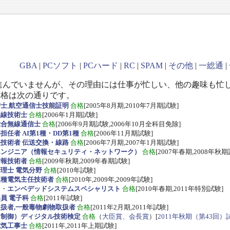
GBA
|
PCソフト
|
PCハード
|
RC
|
SPAM
|
その他
|
一総通
|
進んでいませんが、その理由には仕事が忙しい、他の趣味も忙
資格は次の通りです。
信士
,
航空通信士技能証明
合格
[2005年8月期,2010年7月期試験]
無線技術士
合格
[2006年1月期試験]
総合無線通信士
合格
[2006年9月期試験,2006年10月全科目免除]
任者 AI第1種・DD第1種
合格
[2006年11月期試験]
技術者 伝送交換・線路
合格
[2006年7月期,2007年1月期試験]
エンジニア（情報セキュリティ・ネットワーク）
合格
[2007年春期,2008年秋期
情報技術者
合格
[2009年秋期,2009年春期試験]
理士 電気分野
合格
[2010年試験]
三種電気主任技術者
合格
[2010年,2009年,2009年試験]
ス
・
エンベデッドシステムスペシャリスト
合格
[2010年春期,2011年特別試験]
員 電子科
合格
[2011年試験]
扱者,一般毒物劇物取扱者
合格
[2011年2月期,2011年試験]
・制御）ディジタル技術検定
合格
（
大臣賞、会長賞
）[
2011年秋期（第43回）
電気工事士
合格
[2011年,2011年上期試験]