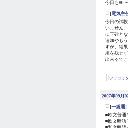
今日も80
[
電気主
_
今日の試験
いません。
に玉砕とな
追加やもう
すが、結果
果を残せず
出来るでこ
[
ツッコミ
2007年09月0
[
一総通
_
■欧文普通モ
■欧文暗語モ
■和文暗語モ