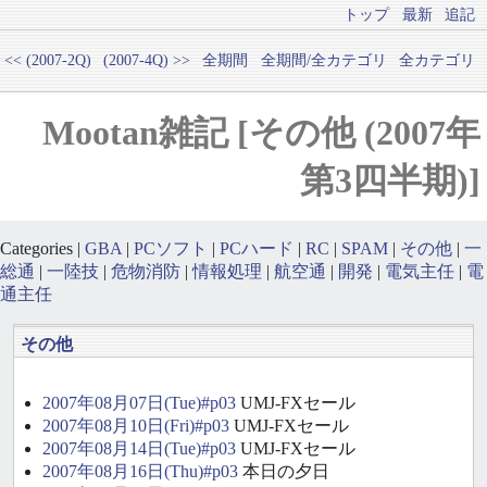
トップ
最新
追記
<< (2007-2Q)
(2007-4Q) >>
全期間
全期間/全カテゴリ
全カテゴリ
Mootan雑記 [その他 (2007年
第3四半期)]
Categories |
GBA
|
PCソフト
|
PCハード
|
RC
|
SPAM
|
その他
|
一
総通
|
一陸技
|
危物消防
|
情報処理
|
航空通
|
開発
|
電気主任
|
電
通主任
その他
2007年08月07日(Tue)#p03
UMJ-FXセール
2007年08月10日(Fri)#p03
UMJ-FXセール
2007年08月14日(Tue)#p03
UMJ-FXセール
2007年08月16日(Thu)#p03
本日の夕日