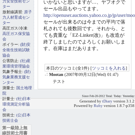
力安全技術セン
いかないと思いますが…、ヤフオクで
ター
セール出品もやってます。
放射線講習:
原子
http://openuser.auctions.yahoo.co.jp/jp/user/mo
力人材育成セン
セールが出来るのは今までの平均で落
ター
高圧ガス/冷凍:
札されても後数回です。それから、と
高圧ガス保安協
ても貴重な「EZ-Linker(改)」も改造が
会
終了しましたのでよろしくお願いしま
ボイラー:
(財)安
す。在庫はまだあります。
全衛生技術試験
協会
公害防止:
(社)産
業環境管理協会
本日のツッコミ(全1件) [
ツッコミを入れる
]
気象予報士:
(財)
Mootan
(2007年09月12日(Wed) 01:47)
気象業務支援セ
_
テスト
ンター
測量士:
国土地理
院
Since Feb-20-2012 Total: Today: Yesterday:
計量士:
(社)日本
Generated by
tDiary
version 3.1.2
環境測定分析協
Powered by
Ruby
version 1.8.7-p358
会
技術士:
(公)日本
技術士会
第一級陸上無
線技術士用書