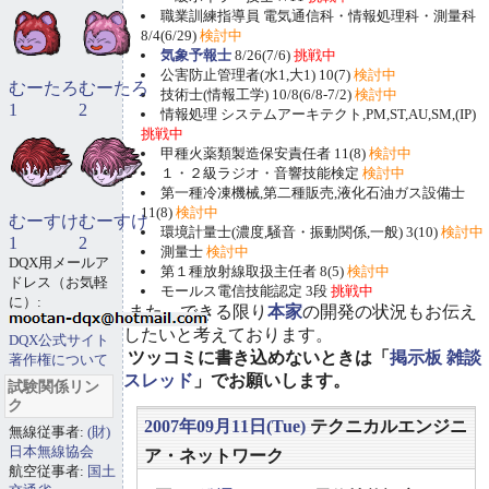
職業訓練指導員 電気通信科・情報処理科・測量科
8/4(6/29)
検討中
気象予報士
8/26(7/6)
挑戦中
公害防止管理者(水1,大1) 10(7)
検討中
むーたろ
むーたろ
技術士(情報工学) 10/8(6/8-7/2)
検討中
1
2
情報処理 システムアーキテクト,PM,ST,AU,SM,(IP)
挑戦中
甲種火薬類製造保安責任者 11(8)
検討中
１・２級ラジオ・音響技能検定
検討中
第一種冷凍機械,第二種販売,液化石油ガス設備士
11(8)
検討中
むーすけ
むーすけ
環境計量士(濃度,騒音・振動関係,一般) 3(10)
検討中
1
2
測量士
検討中
DQX用メールア
第１種放射線取扱主任者 8(5)
検討中
ドレス（お気軽
モールス電信技能認定 3段
挑戦中
に）:
また、できる限り
本家
の開発の状況もお伝え
したいと考えております。
DQX公式サイト
ツッコミに書き込めないときは「
掲示板 雑談
著作権について
スレッド
」でお願いします。
試験関係リン
ク
2007年09月11日(Tue)
テクニカルエンジニ
無線従事者:
(財)
日本無線協会
ア・ネットワーク
航空従事者:
国土