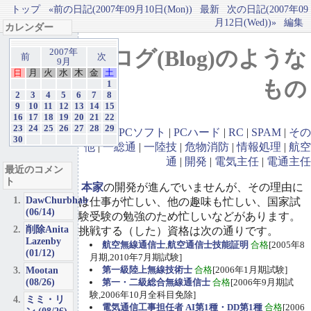
トップ
«前の日記(2007年09月10日(Mon))
最新
次の日記(2007年09
月12日(Wed))»
編集
カレンダー
ブログ(Blog)のような
2007年
前
次
9月
日
月
火
水
木
金
土
もの
1
2
3
4
5
6
7
8
9
10
11
12
13
14
15
16
17
18
19
20
21
22
23
24
25
26
27
28
29
GBA
|
PCソフト
|
PCハード
|
RC
|
SPAM
|
その
30
他
|
一総通
|
一陸技
|
危物消防
|
情報処理
|
航空
通
|
開発
|
電気主任
|
電通主任
最近のコメン
ト
本家
の開発が進んでいませんが、その理由に
DawChurbhab
は仕事が忙しい、他の趣味も忙しい、国家試
(06/14)
験受験の勉強のため忙しいなどがあります。
削除Anita
挑戦する（した）資格は次の通りです。
Lazenby
航空無線通信士
,
航空通信士技能証明
合格
[2005年8
(01/12)
月期,2010年7月期試験]
Mootan
第一級陸上無線技術士
合格
[2006年1月期試験]
(08/26)
第一・二級総合無線通信士
合格
[2006年9月期試
験,2006年10月全科目免除]
ミミ・リ
電気通信工事担任者 AI第1種・DD第1種
合格
[2006