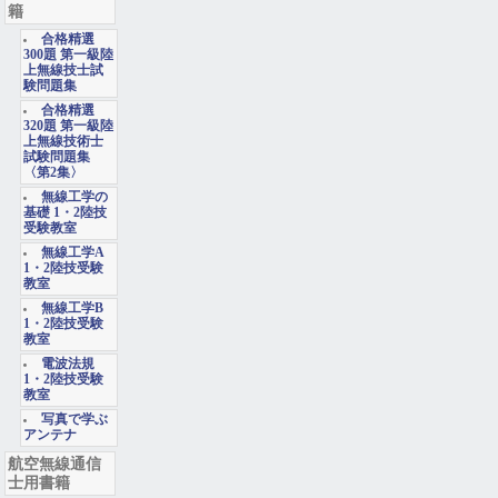
籍
合格精選
300題 第一級陸
上無線技士試
験問題集
合格精選
320題 第一級陸
上無線技術士
試験問題集
〈第2集〉
無線工学の
基礎 1・2陸技
受験教室
無線工学A
1・2陸技受験
教室
無線工学B
1・2陸技受験
教室
電波法規
1・2陸技受験
教室
写真で学ぶ
アンテナ
航空無線通信
士用書籍