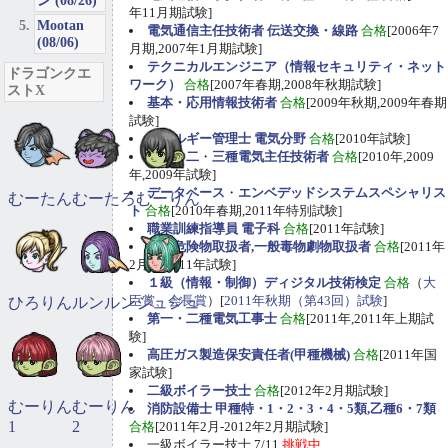
ン (08/26)
年11月期試験]
Mootan
電気通信主任技術者 伝送交換・線路
合格
[2006年7
(08/06)
月期,2007年1月期試験]
テクニカルエンジニア（情報セキュリティ・ネット
ドラゴンクエ
ワーク）
合格
[2007年春期,2008年秋期試験]
ストX
基本・応用情報技術者
合格
[2009年秋期,2009年春期
試験]
エネルギー管理士 電気分野
合格
[2010年試験]
第一
・
二
・
三種電気主任技術者
合格
[2010年,2009
年,2009年試験]
データベース
・
エンベデッドシステムスペシャリス
むーたん
むーたろ
むーりん
ト
合格
[2010年春期,2011年特別試験]
職業訓練指導員 電子科
合格
[2011年試験]
甲種危険物取扱者,一般毒物劇物取扱者
合格
[2011年
2月期,2011年試験]
１級（情報・制御）ディジタル技術検定
合格
（
大
臣賞、会長賞
）[
2011年秋期（第43回）試験
]
ひろりん
ルンルン
ジュジュ
第一・二種電気工事士
合格
[2011年,2011年上期試
験]
高圧ガス製造保安責任者(甲種機械)
合格
[2011年国
家試験]
二級ボイラー技士
合格
[2012年2月期試験]
むーりん
むーりん
消防設備士 甲種特・1・2・3・4・5類,乙種6・7類
1
2
合格
[2011年2月-2012年2月期試験]
一級ボイラー技士 7/11
挑戦中