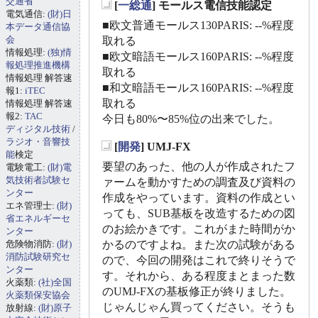
交通省
[
一総通
] モールス電信技能認定
電気通信:
(財)日
_
■欧文普通モールス130PARIS: --%程度
本データ通信協
会
取れる
情報処理:
(独)情
■欧文暗語モールス160PARIS: --%程度
報処理推進機構
取れる
情報処理 解答速
■和文暗語モールス160PARIS: --%程度
報1:
iTEC
取れる
情報処理 解答速
報2:
TAC
今日も80%〜85%位の出来でした。
ディジタル技術
/
ラジオ・音響技
[
開発
] UMJ-FX
能
検定
_
要望のあった、他の人が作成されたフ
電験電工:
(財)電
気技術者試験セ
ァームを動かすための調査及び資料の
ンター
作成をやっています。資料の作成とい
エネ管理士:
(財)
っても、SUB基板を改造するための図
省エネルギーセ
のお絵かきです。これがまた時間がか
ンター
危険物消防:
(財)
かるのですよね。また次の試験がある
消防試験研究セ
ので、今回の開発はこれで終りそうで
ンター
す。それから、ある程度まとまった数
火薬類:
(社)全国
のUMJ-FXの基板修正が終りました。
火薬類保安協会
じゃんじゃん買ってください。そうも
放射線:
(財)原子