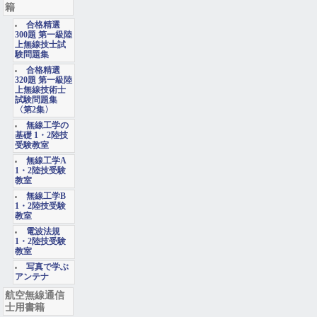
籍
合格精選
300題 第一級陸
上無線技士試
験問題集
合格精選
320題 第一級陸
上無線技術士
試験問題集
〈第2集〉
無線工学の
基礎 1・2陸技
受験教室
無線工学A
1・2陸技受験
教室
無線工学B
1・2陸技受験
教室
電波法規
1・2陸技受験
教室
写真で学ぶ
アンテナ
航空無線通信
士用書籍