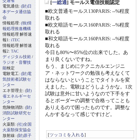
交通省
[
一総通
] モールス電信技能認定
電気通信:
(財)日
_
■欧文普通モールス130PARIS: --%程度
本データ通信協
会
取れる
情報処理:
(独)情
■欧文暗語モールス160PARIS: --%程度
報処理推進機構
取れる
情報処理 解答速
■和文暗語モールス160PARIS: --%程度
報1:
iTEC
取れる
情報処理 解答速
報2:
TAC
今日も80%〜85%位の出来でした。あ
ディジタル技術
/
まり良くないですね。
ラジオ・音響技
もう、まじめにテクニカルエンジニ
能
検定
ア・ネットワークの勉強も考えなくて
電験電工:
(財)電
気技術者試験セ
はならないということでタイトルを変
ンター
えました。電験はどうしようかな。1次
エネ管理士:
(財)
試験は意外に甘いようなので下手をす
省エネルギーセ
るとボーダーの調整で合格ってことも
ンター
ありえるので困ったものです。調整な
危険物消防:
(財)
消防試験研究セ
んかするなって感じですけど。
ンター
火薬類:
(社)全国
火薬類保安協会
[
ツッコミを入れる
]
放射線:
(財)原子