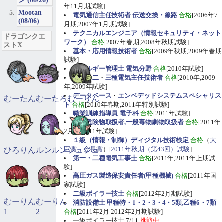
ン (08/26)
年11月期試験]
Mootan
電気通信主任技術者 伝送交換・線路
合格
[2006年7
(08/06)
月期,2007年1月期試験]
テクニカルエンジニア（情報セキュリティ・ネット
ドラゴンクエ
ワーク）
合格
[2007年春期,2008年秋期試験]
ストX
基本・応用情報技術者
合格
[2009年秋期,2009年春期
試験]
エネルギー管理士 電気分野
合格
[2010年試験]
第一
・
二
・
三種電気主任技術者
合格
[2010年,2009
年,2009年試験]
データベース
・
エンベデッドシステムスペシャリス
むーたん
むーたろ
むーりん
ト
合格
[2010年春期,2011年特別試験]
職業訓練指導員 電子科
合格
[2011年試験]
甲種危険物取扱者,一般毒物劇物取扱者
合格
[2011年
2月期,2011年試験]
１級（情報・制御）ディジタル技術検定
合格
（
大
臣賞、会長賞
）[
2011年秋期（第43回）試験
]
ひろりん
ルンルン
ジュジュ
第一・二種電気工事士
合格
[2011年,2011年上期試
験]
高圧ガス製造保安責任者(甲種機械)
合格
[2011年国
家試験]
二級ボイラー技士
合格
[2012年2月期試験]
むーりん
むーりん
消防設備士 甲種特・1・2・3・4・5類,乙種6・7類
1
2
合格
[2011年2月-2012年2月期試験]
一級ボイラー技士 7/11
挑戦中