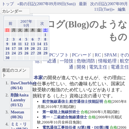
トップ
«前の日記(2007年09月09日(Sun))
最新
次の日記(2007年09月
11日(Tue))»
編集
カレンダー
ブログ(Blog)のような
2007年
前
次
9月
日
月
火
水
木
金
土
もの
1
2
3
4
5
6
7
8
9
10
11
12
13
14
15
16
17
18
19
20
21
22
23
24
25
26
27
28
29
GBA
|
PCソフト
|
PCハード
|
RC
|
SPAM
|
その
30
他
|
一総通
|
一陸技
|
危物消防
|
情報処理
|
航空
通
|
開発
|
電気主任
|
電通主任
最近のコメン
ト
本家
の開発が進んでいませんが、その理由に
DawChurbhab
は仕事が忙しい、他の趣味も忙しい、国家試
(06/14)
験受験の勉強のため忙しいなどがあります。
削除Anita
挑戦する（した）資格は次の通りです。
Lazenby
航空無線通信士
,
航空通信士技能証明
合格
[2005年8
(01/12)
月期,2010年7月期試験]
Mootan
第一級陸上無線技術士
合格
[2006年1月期試験]
(08/26)
第一・二級総合無線通信士
合格
[2006年9月期試
験,2006年10月全科目免除]
ミミ・リ
電気通信工事担任者 AI第1種・DD第1種
合格
[2006