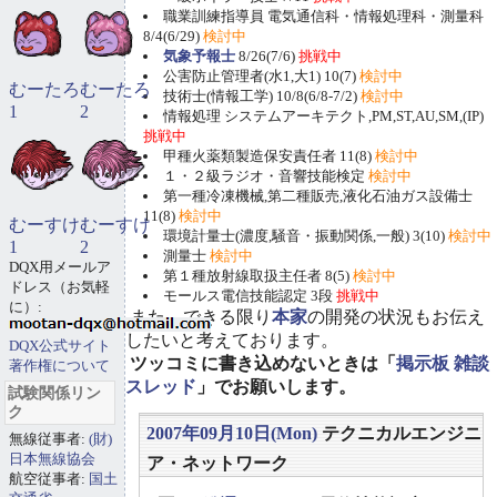
職業訓練指導員 電気通信科・情報処理科・測量科
8/4(6/29)
検討中
気象予報士
8/26(7/6)
挑戦中
公害防止管理者(水1,大1) 10(7)
検討中
むーたろ
むーたろ
技術士(情報工学) 10/8(6/8-7/2)
検討中
1
2
情報処理 システムアーキテクト,PM,ST,AU,SM,(IP)
挑戦中
甲種火薬類製造保安責任者 11(8)
検討中
１・２級ラジオ・音響技能検定
検討中
第一種冷凍機械,第二種販売,液化石油ガス設備士
11(8)
検討中
むーすけ
むーすけ
環境計量士(濃度,騒音・振動関係,一般) 3(10)
検討中
1
2
測量士
検討中
DQX用メールア
第１種放射線取扱主任者 8(5)
検討中
ドレス（お気軽
モールス電信技能認定 3段
挑戦中
に）:
また、できる限り
本家
の開発の状況もお伝え
したいと考えております。
DQX公式サイト
ツッコミに書き込めないときは「
掲示板 雑談
著作権について
スレッド
」でお願いします。
試験関係リン
ク
2007年09月10日(Mon)
テクニカルエンジニ
無線従事者:
(財)
日本無線協会
ア・ネットワーク
航空従事者:
国土