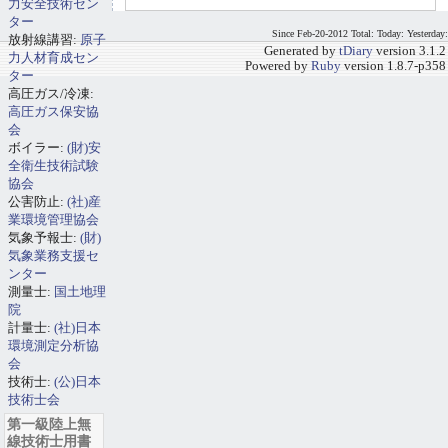
力安全技術セン
ター
Since Feb-20-2012 Total: Today: Yesterday:
放射線講習:
原子
Generated by
tDiary
version 3.1.2
力人材育成セン
Powered by
Ruby
version 1.8.7-p358
ター
高圧ガス/冷凍:
高圧ガス保安協
会
ボイラー:
(財)安
全衛生技術試験
協会
公害防止:
(社)産
業環境管理協会
気象予報士:
(財)
気象業務支援セ
ンター
測量士:
国土地理
院
計量士:
(社)日本
環境測定分析協
会
技術士:
(公)日本
技術士会
第一級陸上無
線技術士用書