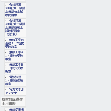
合格精選
300題 第一級陸
上無線技士試
験問題集
合格精選
320題 第一級陸
上無線技術士
試験問題集
〈第2集〉
無線工学の
基礎 1・2陸技
受験教室
無線工学A
1・2陸技受験
教室
無線工学B
1・2陸技受験
教室
電波法規
1・2陸技受験
教室
写真で学ぶ
アンテナ
航空無線通信
士用書籍
無線従事者