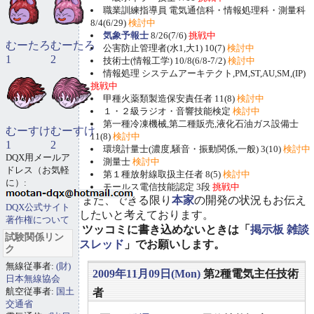
職業訓練指導員 電気通信科・情報処理科・測量科
8/4(6/29)
検討中
気象予報士
8/26(7/6)
挑戦中
むーたろ
むーたろ
公害防止管理者(水1,大1) 10(7)
検討中
1
2
技術士(情報工学) 10/8(6/8-7/2)
検討中
情報処理 システムアーキテクト,PM,ST,AU,SM,(IP)
挑戦中
甲種火薬類製造保安責任者 11(8)
検討中
１・２級ラジオ・音響技能検定
検討中
第一種冷凍機械,第二種販売,液化石油ガス設備士
むーすけ
むーすけ
11(8)
検討中
1
2
環境計量士(濃度,騒音・振動関係,一般) 3(10)
検討中
DQX用メールア
測量士
検討中
ドレス（お気軽
第１種放射線取扱主任者 8(5)
検討中
に）:
モールス電信技能認定 3段
挑戦中
また、できる限り
本家
の開発の状況もお伝え
DQX公式サイト
したいと考えております。
著作権について
ツッコミに書き込めないときは「
掲示板 雑談
試験関係リン
スレッド
」でお願いします。
ク
無線従事者:
(財)
2009年11月09日(Mon)
第2種電気主任技術
日本無線協会
航空従事者:
国土
者
交通省