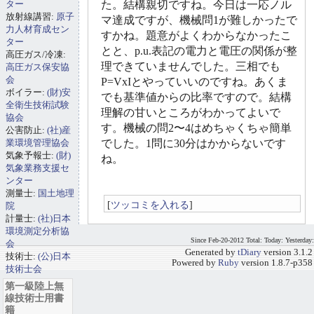
ター
た。結構親切ですね。今日は一応ノル
放射線講習:
原子
マ達成ですが、機械問1が難しかったで
力人材育成セン
すかね。題意がよくわからなかったこ
ター
とと、p.u.表記の電力と電圧の関係が整
高圧ガス/冷凍:
理できていませんでした。三相でも
高圧ガス保安協
会
P=VxIとやっていいのですね。あくま
ボイラー:
(財)安
でも基準値からの比率ですので。結構
全衛生技術試験
理解の甘いところがわかってよいで
協会
す。機械の問2〜4はめちゃくちゃ簡単
公害防止:
(社)産
業環境管理協会
でした。1問に30分はかからないです
気象予報士:
(財)
ね。
気象業務支援セ
ンター
測量士:
国土地理
[
ツッコミを入れる
]
院
計量士:
(社)日本
環境測定分析協
Since Feb-20-2012 Total: Today: Yesterday:
会
Generated by
tDiary
version 3.1.2
技術士:
(公)日本
Powered by
Ruby
version 1.8.7-p358
技術士会
第一級陸上無
線技術士用書
籍