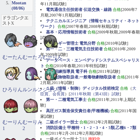
Mootan
年11月期試験]
(08/06)
電気通信主任技術者 伝送交換・線路
合格
[2006年7
月期,2007年1月期試験]
ドラゴンクエ
テクニカルエンジニア（情報セキュリティ・ネット
ストX
ワーク）
合格
[2007年春期,2008年秋期試験]
基本・応用情報技術者
合格
[2009年秋期,2009年春期
試験]
エネルギー管理士 電気分野
合格
[2010年試験]
第一
・
二
・
三種電気主任技術者
合格
[2010年,2009
年,2009年試験]
むーたん
むーたろ
むーりん
データベース
・
エンベデッドシステムスペシャリス
ト
合格
[2010年春期,2011年特別試験]
職業訓練指導員 電子科
合格
[2011年試験]
甲種危険物取扱者,一般毒物劇物取扱者
合格
[2011年
2月期,2011年試験]
１級（情報・制御）ディジタル技術検定
合格
（
大
ひろりん
ルンルン
ジュジュ
臣賞、会長賞
）[
2011年秋期（第43回）試験
]
第一・二種電気工事士
合格
[2011年,2011年上期試
験]
高圧ガス製造保安責任者(甲種機械)
合格
[2011年国
家試験]
むーりん
むーりん
二級ボイラー技士
合格
[2012年2月期試験]
消防設備士 甲種特・1・2・3・4・5類,乙種6・7類
1
2
合格
[2011年2月-2012年2月期試験]
一級ボイラー技士 7/11
挑戦中