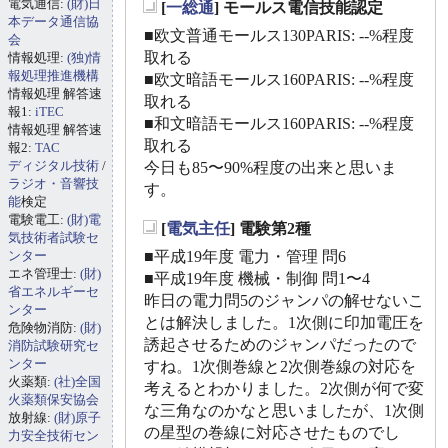
電気通信:
(財)日
[
一総通
] モールス電信技能認定
_
本データ通信協
■欧文普通モールス130PARIS: --%程度
会
取れる
情報処理:
(独)情
報処理推進機構
■欧文暗語モールス160PARIS: --%程度
情報処理 解答速
取れる
報1:
iTEC
■和文暗語モールス160PARIS: --%程度
情報処理 解答速
取れる
報2:
TAC
ディジタル技術
/
今日も85〜90%程度の出来と思いま
ラジオ・音響技
す。
能
検定
電験電工:
(財)電
[
電気主任
] 電験第2種
気技術者試験セ
_
ンター
■平成19年度 電力・管理 問6
エネ管理士:
(財)
■平成19年度 機械・制御 問1〜4
省エネルギーセ
昨日の電力問5のジャンパの解せないこ
ンター
とは解決しました。1次側に印加電圧を
危険物消防:
(財)
誘起させるためのジャンパだったので
消防試験研究セ
ンター
すね。1次側巻線と2次側巻線の対応を
火薬類:
(社)全国
考えるとわかりました。2次側が何で変
火薬類保安協会
な三角なのかなと思いましたが、1次側
放射線:
(財)原子
の星型の巻線に対応させたものでし
力安全技術セン