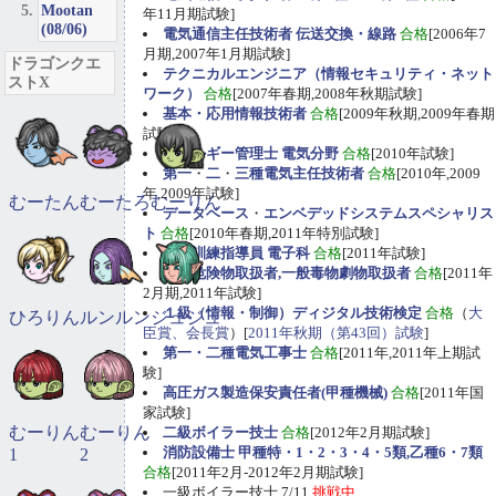
Mootan
年11月期試験]
(08/06)
電気通信主任技術者 伝送交換・線路
合格
[2006年7
月期,2007年1月期試験]
ドラゴンクエ
テクニカルエンジニア（情報セキュリティ・ネット
ストX
ワーク）
合格
[2007年春期,2008年秋期試験]
基本・応用情報技術者
合格
[2009年秋期,2009年春期
試験]
エネルギー管理士 電気分野
合格
[2010年試験]
第一
・
二
・
三種電気主任技術者
合格
[2010年,2009
年,2009年試験]
むーたん
むーたろ
むーりん
データベース
・
エンベデッドシステムスペシャリス
ト
合格
[2010年春期,2011年特別試験]
職業訓練指導員 電子科
合格
[2011年試験]
甲種危険物取扱者,一般毒物劇物取扱者
合格
[2011年
2月期,2011年試験]
１級（情報・制御）ディジタル技術検定
合格
（
大
ひろりん
ルンルン
ジュジュ
臣賞、会長賞
）[
2011年秋期（第43回）試験
]
第一・二種電気工事士
合格
[2011年,2011年上期試
験]
高圧ガス製造保安責任者(甲種機械)
合格
[2011年国
家試験]
むーりん
むーりん
二級ボイラー技士
合格
[2012年2月期試験]
消防設備士 甲種特・1・2・3・4・5類,乙種6・7類
1
2
合格
[2011年2月-2012年2月期試験]
一級ボイラー技士 7/11
挑戦中