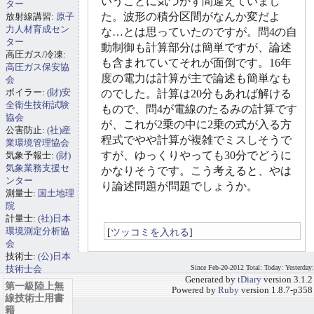
いうことに気づかず間違えていまし
ター
た。波形の積分区間がなんか変だよ
放射線講習:
原子
力人材育成セン
な…とは思っていたのですが。問4の自
ター
動制御も計算部分は簡単ですが、論述
高圧ガス/冷凍:
も含まれていてそれが面倒です。16年
高圧ガス保安協
度の電力は計算が主で論述も簡単なも
会
ボイラー:
(財)安
のでした。計算は20分もあれば解ける
全衛生技術試験
もので、問4が電線のたるみの計算です
協会
が、これが2乗の中に2乗の式が入る方
公害防止:
(社)産
程式でやや計算が複雑でミスしそうで
業環境管理協会
すが、ゆっくりやっても30分でどうに
気象予報士:
(財)
気象業務支援セ
かなりそうです。こう考えると、やは
ンター
り論述問題が問題でしょうか。
測量士:
国土地理
院
計量士:
(社)日本
環境測定分析協
[
ツッコミを入れる
]
会
技術士:
(公)日本
技術士会
Since Feb-20-2012 Total: Today: Yesterday:
Generated by
tDiary
version 3.1.2
第一級陸上無
Powered by
Ruby
version 1.8.7-p358
線技術士用書
籍