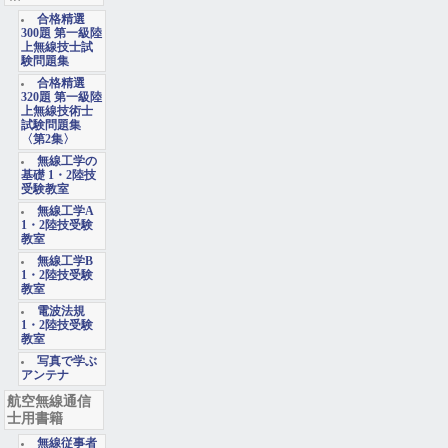
合格精選
300題 第一級陸
上無線技士試
験問題集
合格精選
320題 第一級陸
上無線技術士
試験問題集
〈第2集〉
無線工学の
基礎 1・2陸技
受験教室
無線工学A
1・2陸技受験
教室
無線工学B
1・2陸技受験
教室
電波法規
1・2陸技受験
教室
写真で学ぶ
アンテナ
航空無線通信
士用書籍
無線従事者