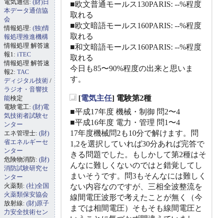
電気通信:
(財)日
■欧文普通モールス130PARIS: --%程度
本データ通信協
取れる
会
■欧文暗語モールス160PARIS: --%程度
情報処理:
(独)情
取れる
報処理推進機構
情報処理 解答速
■和文暗語モールス160PARIS: --%程度
報1:
iTEC
取れる
情報処理 解答速
今日も85〜90%程度の出来と思いま
報2:
TAC
す。
ディジタル技術
/
ラジオ・音響技
[
電気主任
] 電験第2種
能
検定
_
電験電工:
(財)電
■平成17年度 機械・制御 問2〜4
気技術者試験セ
■平成16年度 電力・管理 問1〜4
ンター
17年度機械問2も10分で解けます。問
エネ管理士:
(財)
省エネルギーセ
1,2を選択していれば30分あれば完答で
ンター
きる問題でした。もしかして第2種はそ
危険物消防:
(財)
んなに難しくないのではと錯覚してし
消防試験研究セ
まいそうです。問3もそんなには難しく
ンター
火薬類:
(社)全国
ない内容なのですが、三相全波整流を
火薬類保安協会
線間電圧波形で考えたことが無く（今
放射線:
(財)原子
までは相間電圧）そもそも線間電圧と
力安全技術セン