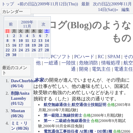
トップ
«前の日記(2009年11月12日(Thu))
最新
次の日記(2009年11月
14日(Sat))»
編集
カレンダー
ブログ(Blog)のような
2009年
前
次
11月
日
月
火
水
木
金
土
もの
1
2
3
4
5
6
7
8
9
10
11
12
13
14
15
16
17
18
19
20
21
22
23
24
25
26
27
28
29
30
GBA
|
PCソフト
|
PCハード
|
RC
|
SPAM
|
その
他
|
一総通
|
一陸技
|
危物消防
|
情報処理
|
航空
最近のコメン
通
|
開発
|
電気主任
|
電通主任
ト
本家
の開発が進んでいませんが、その理由に
DawChurbhab
(06/14)
は仕事が忙しい、他の趣味も忙しい、国家試
験受験の勉強のため忙しいなどがあります。
削除Anita
Lazenby
挑戦する（した）資格は次の通りです。
(01/12)
航空無線通信士
,
航空通信士技能証明
合格
[2005年8
月期,2010年7月期試験]
Mootan
第一級陸上無線技術士
合格
[2006年1月期試験]
(08/26)
第一・二級総合無線通信士
合格
[2006年9月期試
ミミ・リ
験,2006年10月全科目免除]
ン (08/26)
電気通信工事担任者 AI第1種・DD第1種
合格
[2006