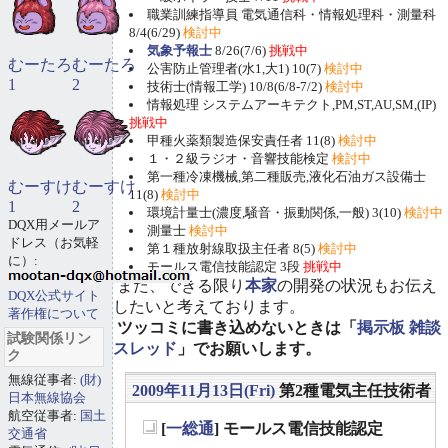
職業訓練指導員 電気通信科・情報処理科・測量科
8/4(6/29)
検討中
気象予報士
8/26(7/6)
挑戦中
むーたろ
むーたろ
公害防止管理者(水1,大1) 10(7)
検討中
1
2
技術士(情報工学) 10/8(6/8-7/2)
検討中
情報処理 システムアーキテクト,PM,ST,AU,SM,(IP)
挑戦中
甲種火薬類製造保安責任者 11(8)
検討中
１・２級ラジオ・音響技能検定
検討中
第一種冷凍機械,第二種販売,液化石油ガス設備士
むーすけ
むーすけ
11(8)
検討中
1
2
環境計量士(濃度,騒音・振動関係,一般) 3(10)
検討中
DQX用メールア
測量士
検討中
ドレス（お気軽
第１種放射線取扱主任者 8(5)
検討中
に）:
モールス電信技能認定 3段
挑戦中
また、できる限り
本家
の開発の状況もお伝え
DQX公式サイト
したいと考えております。
著作権について
ツッコミに書き込めないときは「
掲示板 雑談
試験関係リン
スレッド
」でお願いします。
ク
無線従事者:
(財)
2009年11月13日(Fri)
第2種電気主任技術者
日本無線協会
航空従事者:
国土
[
一総通
] モールス電信技能認定
交通省
_