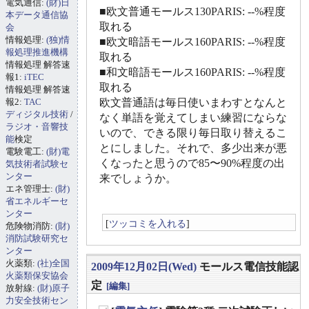
電気通信:
(財)日
■欧文普通モールス130PARIS: --%程度
本データ通信協
取れる
会
情報処理:
(独)情
■欧文暗語モールス160PARIS: --%程度
報処理推進機構
取れる
情報処理 解答速
■和文暗語モールス160PARIS: --%程度
報1:
iTEC
取れる
情報処理 解答速
報2:
TAC
欧文普通語は毎日使いまわすとなんと
ディジタル技術
/
なく単語を覚えてしまい練習にならな
ラジオ・音響技
いので、できる限り毎日取り替えるこ
能
検定
とにしました。それで、多少出来が悪
電験電工:
(財)電
くなったと思うので85〜90%程度の出
気技術者試験セ
ンター
来でしょうか。
エネ管理士:
(財)
省エネルギーセ
ンター
[
ツッコミを入れる
]
危険物消防:
(財)
消防試験研究セ
ンター
火薬類:
(社)全国
2009年12月02日(Wed)
モールス電信技能認
火薬類保安協会
定
[編集]
放射線:
(財)原子
力安全技術セン