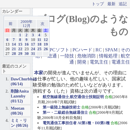
トップ
最新
追記
カレンダー
ブログ(Blog)のような
2009年
前
次
12月
もの
日
月
火
水
木
金
土
1
2
3
4
5
6
7
8
9
10
11
12
13
14
15
16
17
18
19
20
21
22
23
24
25
26
GBA
|
PCソフト
|
PCハード
|
RC
|
SPAM
|
その
27
28
29
30
31
他
|
一総通
|
一陸技
|
危物消防
|
情報処理
|
航空
通
|
開発
|
電気主任
|
電通主任
最近のコメン
ト
本家
の開発が進んでいませんが、その理由に
は仕事が忙しい、他の趣味も忙しい、国家試
DawChurbhab
(06/14)
験受験の勉強のため忙しいなどがあります。
挑戦する（した）資格は次の通りです。
削除Anita
Lazenby
航空無線通信士
,
航空通信士技能証明
合格
[2005年8
(01/12)
月期,2010年7月期試験]
第一級陸上無線技術士
合格
[2006年1月期試験]
Mootan
第一・二級総合無線通信士
合格
[2006年9月期試
(08/26)
験,2006年10月全科目免除]
ミミ・リ
電気通信工事担任者 AI第1種・DD第1種
合格
[2006
ン (08/26)
年11月期試験]