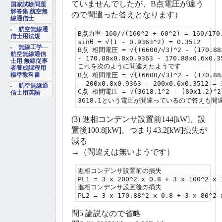
ていませんでしたが、B点電圧が違う
国家試験問題
解答集 航空無
ので間違った答えとなります）
線通信士
航空無線通
B点力率 160/√(160^2 + 60^2) = 160/170.
信士用法規
sinθ = √(1 - 0.9363^2) = 0.3512

無線工学―
B点 相間電圧 = √{(6600/√3)^2 - (170.88x0
航空無線通信
- 170.88x0.8x0.9363 - 170.88x0.6x0.35
士用 無線従事
これを次のように間違えたようです

者養成課程用
B点 相間電圧 = √{(6600/√3)^2 - (170.88x0
標準教科書
- 200x0.8x0.9363 - 200x0.6x0.3512 = 3
航空無線通
C点 相間電圧 = √{3618.1^2 - (80x1.2)^2}
信士用英語
3618.1という電圧が間違っているので答えも間
(3) 進相コンデンサ設置前144[kW]、設
置後100.8[kW]、つまり43.2[kW]損失が
減る
→（間違えは無いようです）
進相コンデンサ設置前の損失

PL1 = 3 x 200^2 x 0.8 + 3 x 100^2 x 1
進相コンデンサ設置後の損失

PL2 = 3 x 170.88^2 x 0.8 + 3 x 80^2 
問5 論説なので省略