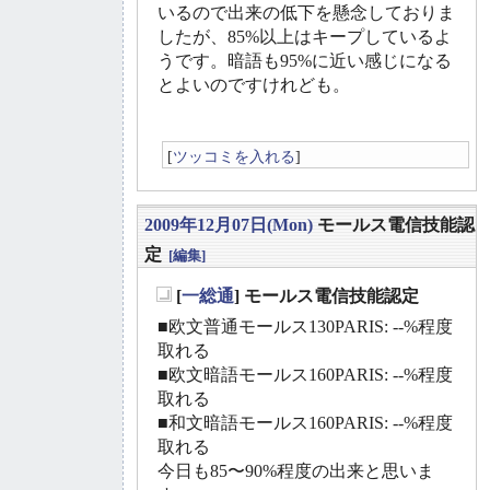
いるので出来の低下を懸念しておりま
したが、85%以上はキープしているよ
うです。暗語も95%に近い感じになる
とよいのですけれども。
[
ツッコミを入れる
]
2009年12月07日(Mon)
モールス電信技能認
定
[編集]
[
一総通
] モールス電信技能認定
_
■欧文普通モールス130PARIS: --%程度
取れる
■欧文暗語モールス160PARIS: --%程度
取れる
■和文暗語モールス160PARIS: --%程度
取れる
今日も85〜90%程度の出来と思いま