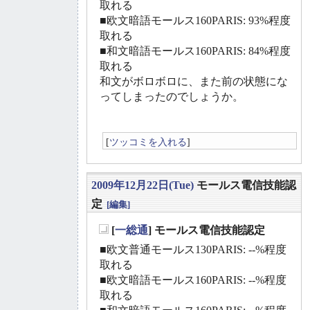
取れる
■欧文暗語モールス160PARIS: 93%程度
取れる
■和文暗語モールス160PARIS: 84%程度
取れる
和文がボロボロに、また前の状態にな
ってしまったのでしょうか。
[
ツッコミを入れる
]
2009年12月22日(Tue)
モールス電信技能認
定
[編集]
[
一総通
] モールス電信技能認定
_
■欧文普通モールス130PARIS: --%程度
取れる
■欧文暗語モールス160PARIS: --%程度
取れる