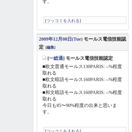
す。
[
ツッコミを入れる
]
2009年12月08日(Tue)
モールス電信技能認
定
[編集]
[
一総通
] モールス電信技能認定
_
■欧文普通モールス130PARIS: --%程度
取れる
■欧文暗語モールス160PARIS: --%程度
取れる
■和文暗語モールス160PARIS: --%程度
取れる
今日も85〜90%程度の出来と思いま
す。
[
ツッコミを入れる
]