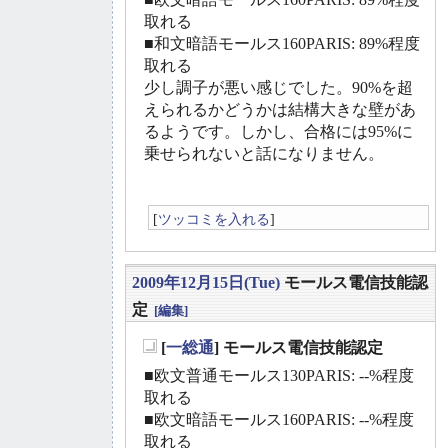
取れる
■和文暗語モールス160PARIS: 89%程度
取れる
少し調子が悪い感じでした。90%を超
えられるかどうかは結構大きな壁があ
るようです。しかし、合格には95%に
乗せられないと話になりません。
[
ツッコミを入れる
]
2009年12月15日(Tue)
モールス電信技能認
定
[編集]
[
一総通
] モールス電信技能認定
_
■欧文普通モールス130PARIS: --%程度
取れる
■欧文暗語モールス160PARIS: --%程度
取れる