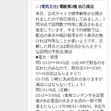
[
電気主任
] 電験第2種 自己採点
_
本日、公式サイトで標準解答が公開さ
れましたので自己採点してみました。1
問30点で設問数で均等に配点されると
仮定しています。今までの経験では、
配点の表示や統計処理を行う表示が無
ければ均等なことが多いようです。正
解した得点と()は部分点がもらえそう
な設問の予想点/満点
■電力・管理
問1 (1) (5〜10/15)点（ηを100で割るのを
忘れたのみなので、部分点1/3〜2/3の
5〜10点位はもらえそう?）
(2) 15点（3桁に丸め忘れがありますが
減点にはならないでしょう）
問2 (1) 10点（正解）
(2) (2〜5/10)点（進相コンデンサを設置
後のB点電流の大きさを式の一部で間
違えたらしい170.88[A]->200[A]。B点力