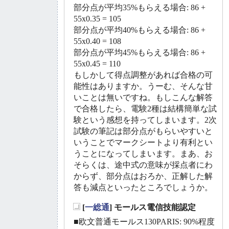
部分点が平均35%もらえる場合: 86 +
55x0.35 = 105
部分点が平均40%もらえる場合: 86 +
55x0.40 = 108
部分点が平均45%もらえる場合: 86 +
55x0.45 = 110
もしかして得点調整があれば合格の可
能性はありますか。うーむ、そんな甘
いことは無いですね。もしこんな解答
で合格したら、電験2種は結構簡単な試
験という感想を持ってしまいます。2次
試験の筆記は部分点がもらいやすいと
いうことでマークシートより有利とい
うことになってしまいます。まあ、お
そらくは、途中式の意味が採点者にわ
からず、部分点はおろか、正解した解
答も減点といったところでしょうか。
[
一総通
] モールス電信技能認定
_
■欧文普通モールス130PARIS: 90%程度