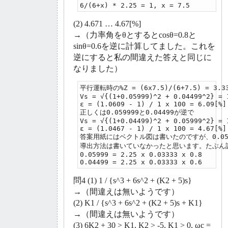
6/(6+x) * 2.25 = 1, x = 7.5
(2) 4.671 … 4.67[%]
→（力率角をθとするとcosθ=0.8と
sinθ=0.6を逆に計算してました。これを
逆にすると私の間違えた答えと同じに
なりました）
平行運転時の%Z = (6x7.5)/(6+7.5) = 3.33
Vs = √{(1+0.05999)^2 + 0.04499^2} = 1
ε = (1.0609 - 1) / 1 x 100 = 6.09[%]

正しくは0.059999と0.04499が逆で

Vs = √{(1+0.04499)^2 + 0.05999^2} = 1
ε = (1.0467 - 1) / 1 x 100 = 4.67[%]

答案用紙にはベクトル図は書いたのですが、0.05999
導出方法は書いていなかったと思います。たぶん計
0.05999 = 2.25 x 0.03333 x 0.8

0.04499 = 2.25 x 0.03333 x 0.6
問4 (1) 1 / {s^3 + 6s^2 + (K2 + 5)s}
→（間違えは無いようです）
(2) K1 / {s^3 + 6s^2 + (K2 + 5)s + K1}
→（間違えは無いようです）
(3) 6K2 + 30 > K1, K2 > -5, K1 > 0, ωc =