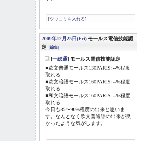
[
ツッコミを入れる
]
2009年12月25日(Fri)
モールス電信技能認
定
[編集]
[
一総通
] モールス電信技能認定
_
■欧文普通モールス130PARIS: --%程度
取れる
■欧文暗語モールス160PARIS: --%程度
取れる
■和文暗語モールス160PARIS: --%程度
取れる
今日も85〜90%程度の出来と思いま
す。なんとなく欧文普通語の出来が良
かったような気がします。