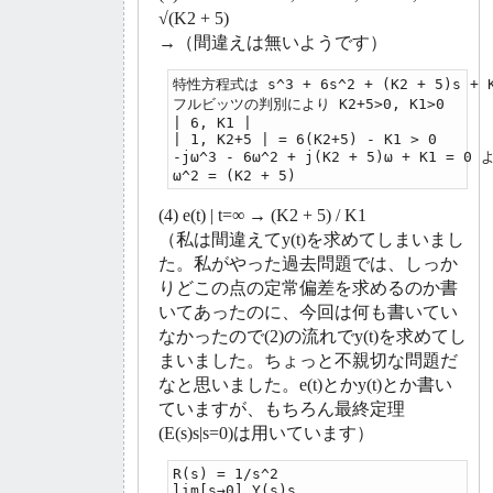
√(K2 + 5)
→（間違えは無いようです）
特性方程式は s^3 + 6s^2 + (K2 + 5)s + 
フルビッツの判別により K2+5>0, K1>0

| 6, K1 |

| 1, K2+5 | = 6(K2+5) - K1 > 0

-jω^3 - 6ω^2 + j(K2 + 5)ω + K1 = 0 よ
ω^2 = (K2 + 5)
(4) e(t) | t=∞ → (K2 + 5) / K1
（私は間違えてy(t)を求めてしまいまし
た。私がやった過去問題では、しっか
りどこの点の定常偏差を求めるのか書
いてあったのに、今回は何も書いてい
なかったので(2)の流れでy(t)を求めてし
まいました。ちょっと不親切な問題だ
なと思いました。e(t)とかy(t)とか書い
ていますが、もちろん最終定理
(E(s)s|s=0)は用いています）
R(s) = 1/s^2

lim[s→0] Y(s)s
