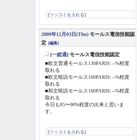
[
ツッコミを入れる
]
2009年12月03日(Thu)
モールス電信技能認
定
[編集]
[
一総通
] モールス電信技能認定
_
■欧文普通モールス130PARIS: --%程度
取れる
■欧文暗語モールス160PARIS: --%程度
取れる
■和文暗語モールス160PARIS: --%程度
取れる
今日も85〜90%程度の出来と思いま
す。
[
ツッコミを入れる
]