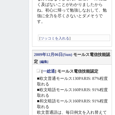
く及ばないことがわかりましたから
ね。初心に帰って勉強しなおして、勉
強に全力を尽くさないとダメそうで
す。
[
ツッコミを入れる
]
2009年12月06日(Sun)
モールス電信技能認
定
[編集]
[
一総通
] モールス電信技能認定
_
■欧文普通モールス130PARIS: 87%程度
取れる
■欧文暗語モールス160PARIS: 91%程度
取れる
■和文暗語モールス160PARIS: 91%程度
取れる
欧文普通語は、毎日例文を入れ替えて