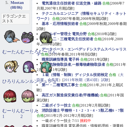
Mootan
電気通信主任技術者 伝送交換・線路
合格
[2006年7
(08/06)
月期,2007年1月期試験]
テクニカルエンジニア（情報セキュリティ・ネット
ドラゴンクエ
ワーク）
合格
[2007年春期,2008年秋期試験]
ストX
基本・応用情報技術者
合格
[2009年秋期,2009年春期
試験]
エネルギー管理士 電気分野
合格
[2010年試験]
第一
・
二
・
三種電気主任技術者
合格
[2010年,2009
年,2009年試験]
データベース
・
エンベデッドシステムスペシャリス
むーたん
むーたろ
むーりん
ト
合格
[2010年春期,2011年特別試験]
職業訓練指導員 電子科
合格
[2011年試験]
甲種危険物取扱者,一般毒物劇物取扱者
合格
[2011年
2月期,2011年試験]
１級（情報・制御）ディジタル技術検定
合格
（
大
臣賞、会長賞
）[
2011年秋期（第43回）試験
]
ひろりん
ルンルン
ジュジュ
第一・二種電気工事士
合格
[2011年,2011年上期試
験]
高圧ガス製造保安責任者(甲種機械)
合格
[2011年国
家試験]
二級ボイラー技士
合格
[2012年2月期試験]
むーりん
むーりん
消防設備士 甲種特・1・2・3・4・5類,乙種6・7類
合格
[2011年2月-2012年2月期試験]
1
2
一級ボイラー技士 7/11
挑戦中
職業訓練指導員 電気通信科・情報処理科・測量科