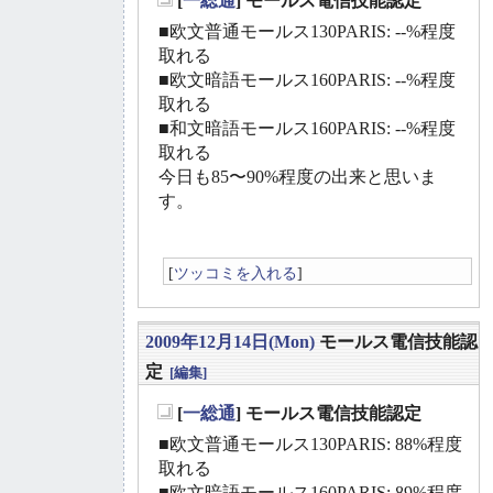
[
一総通
] モールス電信技能認定
_
■欧文普通モールス130PARIS: --%程度
取れる
■欧文暗語モールス160PARIS: --%程度
取れる
■和文暗語モールス160PARIS: --%程度
取れる
今日も85〜90%程度の出来と思いま
す。
[
ツッコミを入れる
]
2009年12月14日(Mon)
モールス電信技能認
定
[編集]
[
一総通
] モールス電信技能認定
_
■欧文普通モールス130PARIS: 88%程度
取れる
■欧文暗語モールス160PARIS: 89%程度