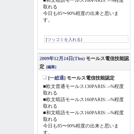
■和文暗語モールス160PARIS: --%程度
取れる
今日も85〜90%程度の出来と思いま
す。
[
ツッコミを入れる
]
2009年12月24日(Thu)
モールス電信技能認
定
[編集]
[
一総通
] モールス電信技能認定
_
■欧文普通モールス130PARIS: --%程度
取れる
■欧文暗語モールス160PARIS: --%程度
取れる
■和文暗語モールス160PARIS: --%程度
取れる
今日も85〜90%程度の出来と思いま
す。