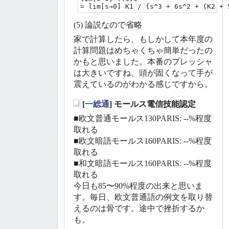
= lim[s→0] K1 / {s^3 + 6s^2 + (K2 + 
(5) 論説なので省略
家で計算したら、もしかして本年度の
計算問題はめちゃくちゃ簡単だったの
かもと思いました。本番のプレッシャ
は大きいですね。頭が固くなって手が
震えているのがわかる感じですから。
[
一総通
] モールス電信技能認定
_
■欧文普通モールス130PARIS: --%程度
取れる
■欧文暗語モールス160PARIS: --%程度
取れる
■和文暗語モールス160PARIS: --%程度
取れる
今日も85〜90%程度の出来と思いま
す。毎日、欧文普通語の例文を取り替
えるのは骨です。途中で挫折するか
も。