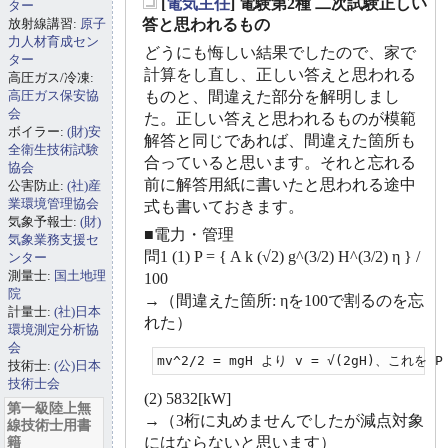
[
電気主任
] 電験第2種 二次試験正しい
ター
_
放射線講習:
原子
答と思われるもの
力人材育成セン
どうにも悔しい結果でしたので、家で
ター
計算をし直し、正しい答えと思われる
高圧ガス/冷凍:
高圧ガス保安協
ものと、間違えた部分を解明しまし
会
た。正しい答えと思われるものが模範
ボイラー:
(財)安
解答と同じであれば、間違えた箇所も
全衛生技術試験
合っていると思います。それと忘れる
協会
前に解答用紙に書いたと思われる途中
公害防止:
(社)産
業環境管理協会
式も書いておきます。
気象予報士:
(財)
■電力・管理
気象業務支援セ
問1 (1) P = { A k (√2) g^(3/2) H^(3/2) η } /
ンター
測量士:
国土地理
100
院
→（間違えた箇所: ηを100で割るのを忘
計量士:
(社)日本
れた）
環境測定分析協
会
mv^2/2 = mgH より v = √(2gH)、これを P
技術士:
(公)日本
技術士会
(2) 5832[kW]
第一級陸上無
→（3桁に丸めませんでしたが減点対象
線技術士用書
籍
にはならないと思います）