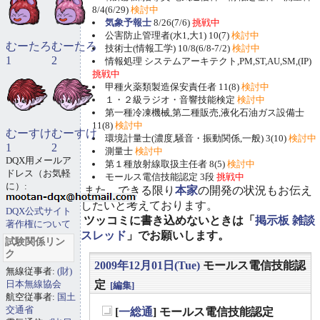
8/4(6/29)
検討中
気象予報士
8/26(7/6)
挑戦中
公害防止管理者(水1,大1) 10(7)
検討中
むーたろ
むーたろ
技術士(情報工学) 10/8(6/8-7/2)
検討中
1
2
情報処理 システムアーキテクト,PM,ST,AU,SM,(IP)
挑戦中
甲種火薬類製造保安責任者 11(8)
検討中
１・２級ラジオ・音響技能検定
検討中
第一種冷凍機械,第二種販売,液化石油ガス設備士
11(8)
検討中
むーすけ
むーすけ
環境計量士(濃度,騒音・振動関係,一般) 3(10)
検討中
1
2
測量士
検討中
DQX用メールア
第１種放射線取扱主任者 8(5)
検討中
ドレス（お気軽
モールス電信技能認定 3段
挑戦中
に）:
また、できる限り
本家
の開発の状況もお伝え
したいと考えております。
DQX公式サイト
ツッコミに書き込めないときは「
掲示板 雑談
著作権について
スレッド
」でお願いします。
試験関係リン
ク
2009年12月01日(Tue)
モールス電信技能認
無線従事者:
(財)
日本無線協会
定
[編集]
航空従事者:
国土
交通省
[
一総通
] モールス電信技能認定
_