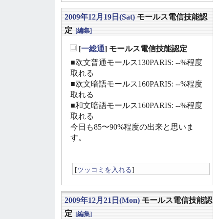
2009年12月19日(Sat)
モールス電信技能認
定
[編集]
[
一総通
] モールス電信技能認定
_
■欧文普通モールス130PARIS: --%程度
取れる
■欧文暗語モールス160PARIS: --%程度
取れる
■和文暗語モールス160PARIS: --%程度
取れる
今日も85〜90%程度の出来と思いま
す。
[
ツッコミを入れる
]
2009年12月21日(Mon)
モールス電信技能認
定
[編集]