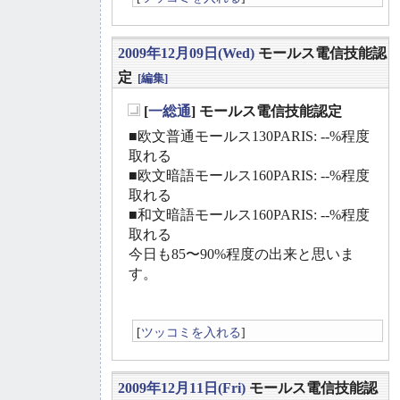
2009年12月09日(Wed)
モールス電信技能認
定
[編集]
[
一総通
] モールス電信技能認定
_
■欧文普通モールス130PARIS: --%程度
取れる
■欧文暗語モールス160PARIS: --%程度
取れる
■和文暗語モールス160PARIS: --%程度
取れる
今日も85〜90%程度の出来と思いま
す。
[
ツッコミを入れる
]
2009年12月11日(Fri)
モールス電信技能認