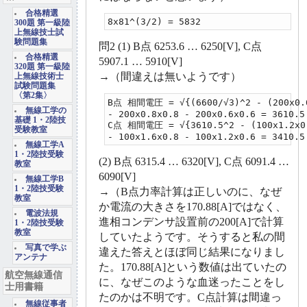
合格精選
8x81^(3/2) = 5832
300題 第一級陸
上無線技士試
験問題集
問2 (1) B点 6253.6 … 6250[V], C点
合格精選
5907.1 … 5910[V]
320題 第一級陸
→（間違えは無いようです）
上無線技術士
試験問題集
〈第2集〉
B点 相間電圧 = √{(6600/√3)^2 - (200x0.6x
無線工学の
- 200x0.8x0.8 - 200x0.6x0.6 = 3610.5

基礎 1・2陸技
C点 相間電圧 = √{3610.5^2 - (100x1.2x0.
受験教室
- 100x1.6x0.8 - 100x1.2x0.6 = 3410.5
無線工学A
1・2陸技受験
(2) B点 6315.4 … 6320[V], C点 6091.4 …
教室
6090[V]
無線工学B
1・2陸技受験
→（B点力率計算は正しいのに、なぜ
教室
か電流の大きさを170.88[A]ではなく、
電波法規
進相コンデンサ設置前の200[A]で計算
1・2陸技受験
教室
していたようです。そうすると私の間
写真で学ぶ
違えた答えとほぼ同じ結果になりまし
アンテナ
た。170.88[A]という数値は出ていたの
航空無線通信
に、なぜこのような血迷ったことをし
士用書籍
たのかは不明です。C点計算は間違っ
無線従事者