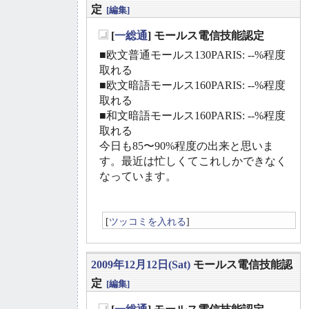
定
[編集]
[
一総通
] モールス電信技能認定
_
■欧文普通モールス130PARIS: --%程度
取れる
■欧文暗語モールス160PARIS: --%程度
取れる
■和文暗語モールス160PARIS: --%程度
取れる
今日も85〜90%程度の出来と思いま
す。最近は忙しくてこれしかできなく
なっています。
[
ツッコミを入れる
]
2009年12月12日(Sat)
モールス電信技能認
定
[編集]