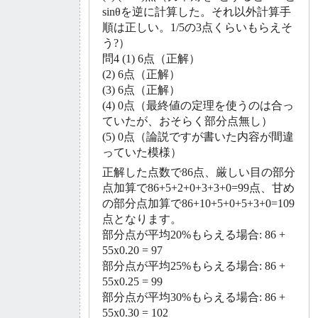
sinθを逆に計算した。それ以外計算手
順は正しい。1/5の3点くらいもらえそ
う?）
問4 (1) 6点（正解）
(2) 6点（正解）
(3) 6点（正解）
(4) 0点（最終値の定理を使うのは合っ
ていたが、おそらく部分点無し）
(5) 0点（論説ですが書いた内容が間違
っていた模様）
正解した点数で86点、厳しい目の部分
点加算で86+5+2+0+3+3+0=99点、甘め
の部分点加算で86+10+5+0+5+3+0=109
点となります。
部分点が平均20%もらえる場合: 86 +
55x0.20 = 97
部分点が平均25%もらえる場合: 86 +
55x0.25 = 99
部分点が平均30%もらえる場合: 86 +
55x0.30 = 102