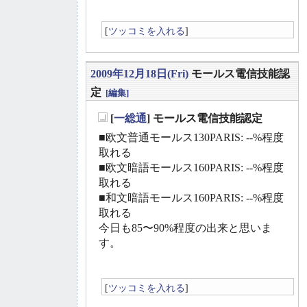
[
ツッコミを入れる
]
2009年12月18日(Fri)
モールス電信技能認
定
[編集]
[
一総通
] モールス電信技能認定
_
■欧文普通モールス130PARIS: --%程度
取れる
■欧文暗語モールス160PARIS: --%程度
取れる
■和文暗語モールス160PARIS: --%程度
取れる
今日も85〜90%程度の出来と思いま
す。
[
ツッコミを入れる
]