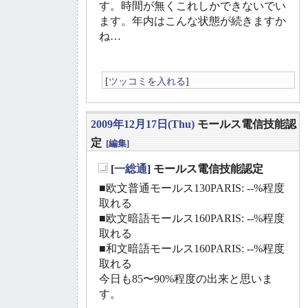
す。時間が無くこれしかできないでい
ます。年内はこんな状態が続きますか
ね…
[
ツッコミを入れる
]
2009年12月17日(Thu)
モールス電信技能認
定
[編集]
[
一総通
] モールス電信技能認定
_
■欧文普通モールス130PARIS: --%程度
取れる
■欧文暗語モールス160PARIS: --%程度
取れる
■和文暗語モールス160PARIS: --%程度
取れる
今日も85〜90%程度の出来と思いま
す。