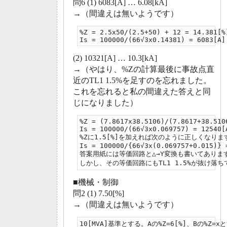
問6 (1) 6083[A] … 6.08[kA]
→（間違えは無いようです）
%Z = 2.5x50/(2.5+50) + 12 = 14.381[%]
Is = 100000/(66√3x0.14381) = 6083[A]
(2) 10321[A] … 10.3[kA]
→（やはり、%Zの計算最後に事故点直
近のTL1 1.5%を足すのを忘れました。
これを忘れると私の間違えた答えと同
じになりました）
%Z = (7.8617x38.5106)/(7.8617+38.510
Is = 100000/(66√3x0.069757) = 12540[A
%Zに1.5[%]を加えれば次のように正しくなります
Is = 100000/{66√3x(0.069757+0.015)} =
答案用紙には等価回路と△→Y変換も書いてあります
しかし、その等価回路にもTL1 1.5%が抜け落
■機械・制御
問2 (1) 7.50[%]
→（間違えは無いようです）
10[MVA]基準とする。Aの%Z=6[%]、Bの%Z=xと