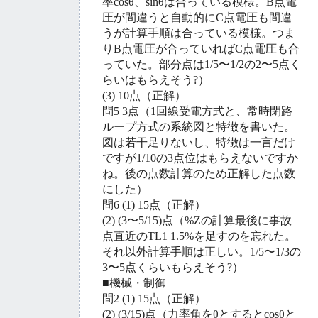
率cosθ、sinθは合っている模様。B点電
圧が間違うと自動的にC点電圧も間違
うが計算手順は合っている模様。つま
りB点電圧が合っていればC点電圧も合
っていた。部分点は1/5〜1/2の2〜5点く
らいはもらえそう?）
(3) 10点（正解）
問5 3点（1回線受電方式と、常時閉路
ループ方式の系統図と特徴を書いた。
図は若干足りないし、特徴は一言だけ
ですが1/10の3点位はもらえないですか
ね。後の点数計算のため正解した点数
にした）
問6 (1) 15点（正解）
(2) (3〜5/15)点（%Zの計算最後に事故
点直近のTL1 1.5%を足すのを忘れた。
それ以外計算手順は正しい。1/5〜1/3の
3〜5点くらいもらえそう?）
■機械・制御
問2 (1) 15点（正解）
(2) (3/15)点（力率角をθとするとcosθと