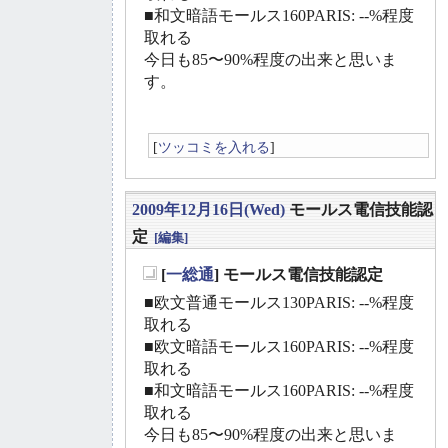
■和文暗語モールス160PARIS: --%程度
取れる
今日も85〜90%程度の出来と思いま
す。
[
ツッコミを入れる
]
2009年12月16日(Wed)
モールス電信技能認
定
[編集]
[
一総通
] モールス電信技能認定
_
■欧文普通モールス130PARIS: --%程度
取れる
■欧文暗語モールス160PARIS: --%程度
取れる
■和文暗語モールス160PARIS: --%程度
取れる
今日も85〜90%程度の出来と思いま