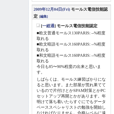
2009年12月04日(Fri)
モールス電信技能認
定
[編集]
[
一総通
] モールス電信技能認定
_
■欧文普通モールス130PARIS: --%程度
取れる
■欧文暗語モールス160PARIS: --%程度
取れる
■和文暗語モールス160PARIS: --%程度
取れる
今日も85〜90%程度の出来と思いま
す。
しばらくは、モールス練習ばかりにな
ると思います。また部屋が荒れ果てて
いるので片付けとかSPAM対策とかPC
セットアップ再開とかがあります。年
明けて落ち着いたらすぐにでもデータ
ベーススペシャリストの勉強を開始し
なければなりません。合格レベルに遠