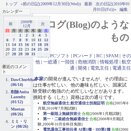
トップ
«前の日記(2009年12月30日(Wed))
最新
次の日記(2010年01
月01日(Fri))»
編集
カレンダー
ブログ(Blog)のような
2009年
前
次
12月
日
月
火
水
木
金
土
もの
1
2
3
4
5
6
7
8
9
10
11
12
13
14
15
16
17
18
19
20
21
22
23
24
25
26
27
28
29
30
31
GBA
|
PCソフト
|
PCハード
|
RC
|
SPAM
|
その
他
|
一総通
|
一陸技
|
危物消防
|
情報処理
|
航空
最近のコメン
通
|
開発
|
電気主任
|
電通主任
ト
本家
の開発が進んでいませんが、その理由に
DawChurbhab
(06/14)
は仕事が忙しい、他の趣味も忙しい、国家試
験受験の勉強のため忙しいなどがあります。
削除Anita
Lazenby
挑戦する（した）資格は次の通りです。
(01/12)
航空無線通信士
,
航空通信士技能証明
合格
[2005年8
月期,2010年7月期試験]
Mootan
第一級陸上無線技術士
合格
[2006年1月期試験]
(08/26)
第一・二級総合無線通信士
合格
[2006年9月期試
ミミ・リ
験,2006年10月全科目免除]
ン (08/26)
電気通信工事担任者 AI第1種・DD第1種
合格
[2006