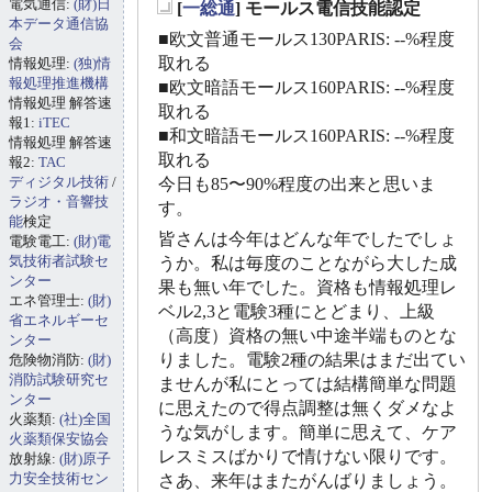
電気通信:
(財)日
[
一総通
] モールス電信技能認定
_
本データ通信協
■欧文普通モールス130PARIS: --%程度
会
取れる
情報処理:
(独)情
報処理推進機構
■欧文暗語モールス160PARIS: --%程度
情報処理 解答速
取れる
報1:
iTEC
■和文暗語モールス160PARIS: --%程度
情報処理 解答速
取れる
報2:
TAC
ディジタル技術
/
今日も85〜90%程度の出来と思いま
ラジオ・音響技
す。
能
検定
皆さんは今年はどんな年でしたでしょ
電験電工:
(財)電
気技術者試験セ
うか。私は毎度のことながら大した成
ンター
果も無い年でした。資格も情報処理レ
エネ管理士:
(財)
ベル2,3と電験3種にとどまり、上級
省エネルギーセ
（高度）資格の無い中途半端ものとな
ンター
りました。電験2種の結果はまだ出てい
危険物消防:
(財)
消防試験研究セ
ませんが私にとっては結構簡単な問題
ンター
に思えたので得点調整は無くダメなよ
火薬類:
(社)全国
うな気がします。簡単に思えて、ケア
火薬類保安協会
レスミスばかりで情けない限りです。
放射線:
(財)原子
力安全技術セン
さあ、来年はまたがんばりましょう。