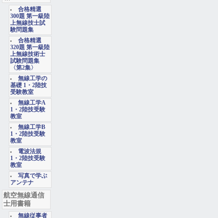
合格精選
300題 第一級陸
上無線技士試
験問題集
合格精選
320題 第一級陸
上無線技術士
試験問題集
〈第2集〉
無線工学の
基礎 1・2陸技
受験教室
無線工学A
1・2陸技受験
教室
無線工学B
1・2陸技受験
教室
電波法規
1・2陸技受験
教室
写真で学ぶ
アンテナ
航空無線通信
士用書籍
無線従事者