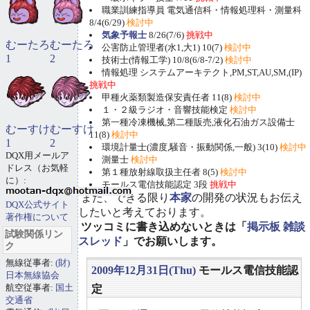
職業訓練指導員 電気通信科・情報処理科・測量科
8/4(6/29)
検討中
気象予報士
8/26(7/6)
挑戦中
むーたろ
むーたろ
公害防止管理者(水1,大1) 10(7)
検討中
1
2
技術士(情報工学) 10/8(6/8-7/2)
検討中
情報処理 システムアーキテクト,PM,ST,AU,SM,(IP)
挑戦中
甲種火薬類製造保安責任者 11(8)
検討中
１・２級ラジオ・音響技能検定
検討中
第一種冷凍機械,第二種販売,液化石油ガス設備士
むーすけ
むーすけ
11(8)
検討中
1
2
環境計量士(濃度,騒音・振動関係,一般) 3(10)
検討中
DQX用メールア
測量士
検討中
ドレス（お気軽
第１種放射線取扱主任者 8(5)
検討中
に）:
モールス電信技能認定 3段
挑戦中
また、できる限り
本家
の開発の状況もお伝え
DQX公式サイト
したいと考えております。
著作権について
ツッコミに書き込めないときは「
掲示板 雑談
試験関係リン
スレッド
」でお願いします。
ク
無線従事者:
(財)
2009年12月31日(Thu)
モールス電信技能認
日本無線協会
航空従事者:
国土
定
交通省