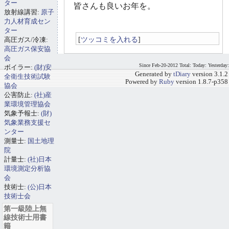
ター
皆さんも良いお年を。
放射線講習:
原子
力人材育成セン
ター
[
ツッコミを入れる
]
高圧ガス/冷凍:
高圧ガス保安協
会
Since Feb-20-2012 Total: Today: Yesterday:
ボイラー:
(財)安
Generated by
tDiary
version 3.1.2
全衛生技術試験
Powered by
Ruby
version 1.8.7-p358
協会
公害防止:
(社)産
業環境管理協会
気象予報士:
(財)
気象業務支援セ
ンター
測量士:
国土地理
院
計量士:
(社)日本
環境測定分析協
会
技術士:
(公)日本
技術士会
第一級陸上無
線技術士用書
籍