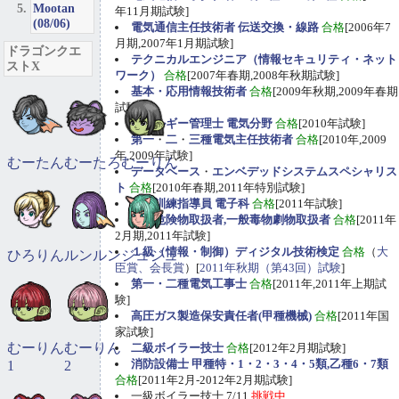
Mootan
年11月期試験]
(08/06)
電気通信主任技術者 伝送交換・線路
合格
[2006年7
月期,2007年1月期試験]
ドラゴンクエ
テクニカルエンジニア（情報セキュリティ・ネット
ストX
ワーク）
合格
[2007年春期,2008年秋期試験]
基本・応用情報技術者
合格
[2009年秋期,2009年春期
試験]
エネルギー管理士 電気分野
合格
[2010年試験]
第一
・
二
・
三種電気主任技術者
合格
[2010年,2009
年,2009年試験]
むーたん
むーたろ
むーりん
データベース
・
エンベデッドシステムスペシャリス
ト
合格
[2010年春期,2011年特別試験]
職業訓練指導員 電子科
合格
[2011年試験]
甲種危険物取扱者,一般毒物劇物取扱者
合格
[2011年
2月期,2011年試験]
１級（情報・制御）ディジタル技術検定
合格
（
大
ひろりん
ルンルン
ジュジュ
臣賞、会長賞
）[
2011年秋期（第43回）試験
]
第一・二種電気工事士
合格
[2011年,2011年上期試
験]
高圧ガス製造保安責任者(甲種機械)
合格
[2011年国
家試験]
むーりん
むーりん
二級ボイラー技士
合格
[2012年2月期試験]
消防設備士 甲種特・1・2・3・4・5類,乙種6・7類
1
2
合格
[2011年2月-2012年2月期試験]
一級ボイラー技士 7/11
挑戦中