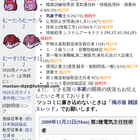
職業訓練指導員 電気通信科・情報処理科・測量科
8/4(6/29)
検討中
気象予報士
8/26(7/6)
挑戦中
むーたろ
むーたろ
公害防止管理者(水1,大1) 10(7)
検討中
1
2
技術士(情報工学) 10/8(6/8-7/2)
検討中
情報処理 システムアーキテクト,PM,ST,AU,SM,(IP)
挑戦中
甲種火薬類製造保安責任者 11(8)
検討中
１・２級ラジオ・音響技能検定
検討中
第一種冷凍機械,第二種販売,液化石油ガス設備士
むーすけ
むーすけ
11(8)
検討中
1
2
環境計量士(濃度,騒音・振動関係,一般) 3(10)
検討中
DQX用メールア
測量士
検討中
ドレス（お気軽
第１種放射線取扱主任者 8(5)
検討中
に）:
モールス電信技能認定 3段
挑戦中
また、できる限り
本家
の開発の状況もお伝え
DQX公式サイト
したいと考えております。
著作権について
ツッコミに書き込めないときは「
掲示板 雑談
試験関係リン
スレッド
」でお願いします。
ク
無線従事者:
(財)
2009年11月23日(Mon)
第2種電気主任技術
日本無線協会
航空従事者:
国土
者
交通省