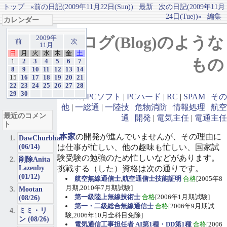
トップ
«前の日記(2009年11月22日(Sun))
最新
次の日記(2009年11月
24日(Tue))»
編集
カレンダー
ブログ(Blog)のような
2009年
前
次
11月
日
月
火
水
木
金
土
もの
1
2
3
4
5
6
7
8
9
10
11
12
13
14
15
16
17
18
19
20
21
22
23
24
25
26
27
28
29
30
GBA
|
PCソフト
|
PCハード
|
RC
|
SPAM
|
その
他
|
一総通
|
一陸技
|
危物消防
|
情報処理
|
航空
最近のコメン
通
|
開発
|
電気主任
|
電通主任
ト
本家
の開発が進んでいませんが、その理由に
DawChurbhab
(06/14)
は仕事が忙しい、他の趣味も忙しい、国家試
験受験の勉強のため忙しいなどがあります。
削除Anita
Lazenby
挑戦する（した）資格は次の通りです。
(01/12)
航空無線通信士
,
航空通信士技能証明
合格
[2005年8
月期,2010年7月期試験]
Mootan
第一級陸上無線技術士
合格
[2006年1月期試験]
(08/26)
第一・二級総合無線通信士
合格
[2006年9月期試
ミミ・リ
験,2006年10月全科目免除]
ン (08/26)
電気通信工事担任者 AI第1種・DD第1種
合格
[2006