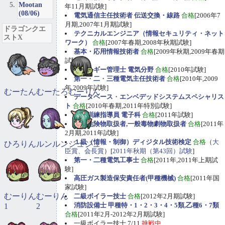
Mootan
年11月期試験]
(08/06)
電気通信主任技術者 伝送交換・線路
合格
[2006年7
月期,2007年1月期試験]
ドラゴンクエ
テクニカルエンジニア（情報セキュリティ・ネット
ストX
ワーク）
合格
[2007年春期,2008年秋期試験]
基本・応用情報技術者
合格
[2009年秋期,2009年春期
試験]
エネルギー管理士 電気分野
合格
[2010年試験]
第一
・
二
・
三種電気主任技術者
合格
[2010年,2009
年,2009年試験]
むーたん
むーたろ
むーりん
データベース
・
エンベデッドシステムスペシャリス
ト
合格
[2010年春期,2011年特別試験]
職業訓練指導員 電子科
合格
[2011年試験]
甲種危険物取扱者,一般毒物劇物取扱者
合格
[2011年
2月期,2011年試験]
１級（情報・制御）ディジタル技術検定
合格
（
大
ひろりん
ルンルン
ジュジュ
臣賞、会長賞
）[
2011年秋期（第43回）試験
]
第一・二種電気工事士
合格
[2011年,2011年上期試
験]
高圧ガス製造保安責任者(甲種機械)
合格
[2011年国
家試験]
むーりん
むーりん
二級ボイラー技士
合格
[2012年2月期試験]
消防設備士 甲種特・1・2・3・4・5類,乙種6・7類
1
2
合格
[2011年2月-2012年2月期試験]
一級ボイラー技士 7/11
挑戦中