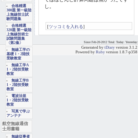
し。
合格精選
300題 第一級陸
上無線技士試
験問題集
合格精選
[
ツッコミを入れる
]
320題 第一級陸
上無線技術士
試験問題集
Since Feb-20-2012 Total: Today: Yesterday:
〈第2集〉
Generated by
tDiary
version 3.1.2
無線工学の
Powered by
Ruby
version 1.8.7-p358
基礎 1・2陸技
受験教室
無線工学A
1・2陸技受験
教室
無線工学B
1・2陸技受験
教室
電波法規
1・2陸技受験
教室
写真で学ぶ
アンテナ
航空無線通信
士用書籍
無線従事者