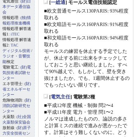
電気通信:
(財)日
[
一総通
] モールス電信技能認定
_
本データ通信協
■欧文普通モールス130PARIS: 93%程度
会
取れる
情報処理:
(独)情
報処理推進機構
■欧文暗語モールス160PARIS: 91%程度
情報処理 解答速
取れる
報1:
iTEC
■和文暗語モールス160PARIS: 94%程度
情報処理 解答速
取れる
報2:
TAC
ディジタル技術
/
モールスの練習を休止する予定でした
ラジオ・音響技
が、休止する前に出来をチェックして
能
検定
しておこうと思い継続しました。すべ
電験電工:
(財)電
て90%越えで、もしかして、壁を突き
気技術者試験セ
抜けましたか。でも、1週間休止するの
ンター
エネ管理士:
(財)
でもったいない限りです。
省エネルギーセ
ンター
[
電気主任
] 電験第2種
危険物消防:
(財)
_
■平成12年度 機械・制御 問2〜4
消防試験研究セ
ンター
■平成11年度 電力・管理 問1〜2
火薬類:
(社)全国
ノルマは達成したものの、論説の多さ
火薬類保安協会
と計算ミスの連続で進みが悪かったで
放射線:
(財)原子
す。計算はそう難しくないのに、どう
力安全技術セン