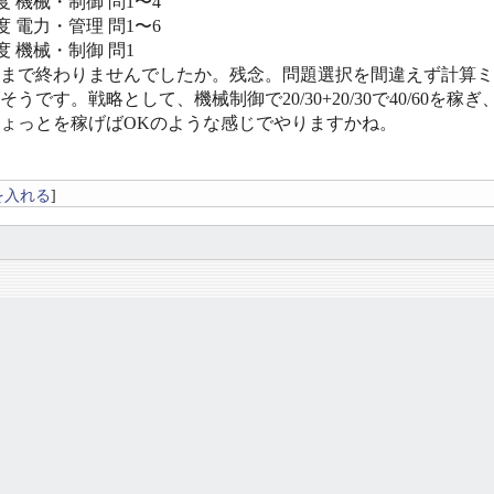
度 機械・制御 問1〜4
度 電力・管理 問1〜6
度 機械・制御 問1
度まで終わりませんでしたか。残念。問題選択を間違えず計算
うです。戦略として、機械制御で20/30+20/30で40/60を
ょっとを稼げばOKのような感じでやりますかね。
を入れる
]