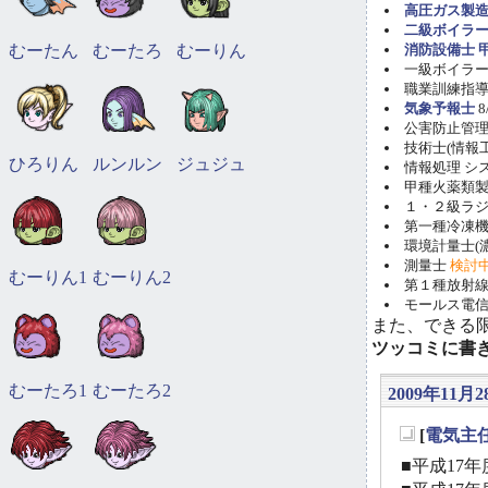
高圧ガス製造
二級ボイラ
むーたん
むーたろ
むーりん
消防設備士 甲
一級ボイラー技
職業訓練指導員
気象予報士
8
公害防止管理者(
技術士(情報工学)
ひろりん
ルンルン
ジュジュ
情報処理 システ
甲種火薬類製造
１・２級ラ
第一種冷凍機械
環境計量士(濃
測量士
検討
むーりん1
むーりん2
第１種放射線取
モールス電信
また、できる
ツッコミに書
むーたろ1
むーたろ2
2009年11月28
[
電気主
_
■平成17年