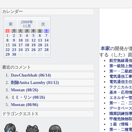
カレンダー
2009年
前
次
11月
日
月
火
水
木
金
土
1
2
3
4
5
6
7
8
9
10
11
12
13
14
15
16
17
18
19
20
21
本家
の開発が
22
23
24
25
26
27
28
する（した）
29
30
航空無線通
第一級陸上
最近のコメント
第一・二級
DawChurbhab (06/14)
電気通信工事担
電気通信主任
削除Anita Lazenby (01/12)
テクニカル
Mootan (08/26)
基本・応用
ミミ・リン (08/26)
エネルギー管
第一
・
二
・
Mootan (08/06)
データベー
ドラゴンクエストX
職業訓練指導
甲種危険物取
１級（情報
第一・二種