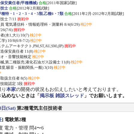
保安責任者(甲種機械)
合格
[2011年国家試験]
ー技士
合格
[2012年2月期試験]
種特・1・2・3・4・5類,乙種6・7類
合格
[2011年2月-2012年2月期試験]
士 7/11
挑戦中
 電気通信科・情報処理科・測量科 8/4(6/29)
検討中
/26(7/6)
挑戦中
水1,大1) 10(7)
検討中
 10/8(6/8-7/2)
検討中
ムアーキテクト,PM,ST,AU,SM,(IP)
挑戦中
保安責任者 11(8)
検討中
ジオ・音響技能検定
検討中
,第二種販売,液化石油ガス設備士 11(8)
検討中
度,騒音・振動関係,一般) 3(10)
検討中
中
扱主任者 8(5)
検討中
技能認定 3段
挑戦中
限り
本家
の開発の状況もお伝えしたいと考えております。
き込めないときは「
掲示板 雑談スレッド
」でお願いします。
日(Sat)
第2種電気主任技術者
任
] 電験第2種
度 電力・管理 問4〜6