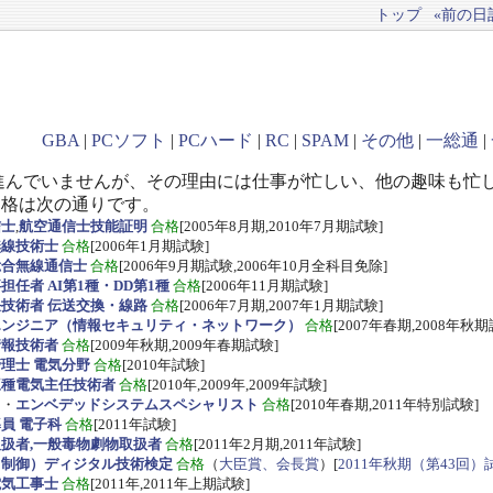
トップ
«前の日記(
GBA
|
PCソフト
|
PCハード
|
RC
|
SPAM
|
その他
|
一総通
|
進んでいませんが、その理由には仕事が忙しい、他の趣味も忙
資格は次の通りです。
信士
,
航空通信士技能証明
合格
[2005年8月期,2010年7月期試験]
無線技術士
合格
[2006年1月期試験]
総合無線通信士
合格
[2006年9月期試験,2006年10月全科目免除]
任者 AI第1種・DD第1種
合格
[2006年11月期試験]
技術者 伝送交換・線路
合格
[2006年7月期,2007年1月期試験]
エンジニア（情報セキュリティ・ネットワーク）
合格
[2007年春期,2008年秋期
情報技術者
合格
[2009年秋期,2009年春期試験]
理士 電気分野
合格
[2010年試験]
三種電気主任技術者
合格
[2010年,2009年,2009年試験]
ス
・
エンベデッドシステムスペシャリスト
合格
[2010年春期,2011年特別試験]
員 電子科
合格
[2011年試験]
扱者,一般毒物劇物取扱者
合格
[2011年2月期,2011年試験]
・制御）ディジタル技術検定
合格
（
大臣賞、会長賞
）[
2011年秋期（第43回）
電気工事士
合格
[2011年,2011年上期試験]