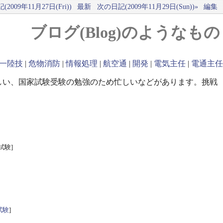
2009年11月27日(Fri))
最新
次の日記(2009年11月29日(Sun))»
編集
ブログ(Blog)のようなもの
一陸技
|
危物消防
|
情報処理
|
航空通
|
開発
|
電気主任
|
電通主任
しい、国家試験受験の勉強のため忙しいなどがあります。挑戦
試験]
試験
]