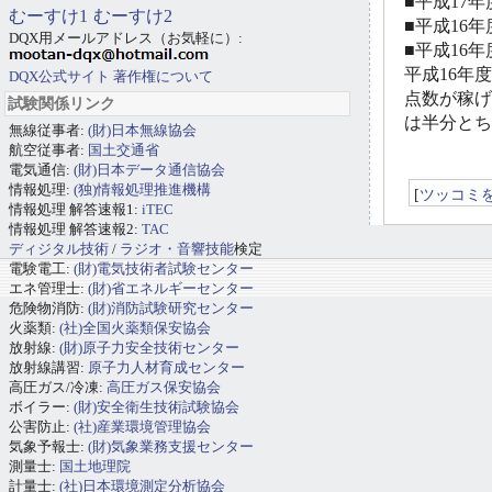
■平成17年
むーすけ1
むーすけ2
■平成16年
DQX用メールアドレス（お気軽に）:
■平成16年
平成16年
DQX公式サイト
著作権について
点数が稼げそ
試験関係リンク
は半分とち
無線従事者:
(財)日本無線協会
航空従事者:
国土交通省
電気通信:
(財)日本データ通信協会
情報処理:
(独)情報処理推進機構
[
ツッコミ
情報処理 解答速報1:
iTEC
情報処理 解答速報2:
TAC
ディジタル技術
/
ラジオ・音響技能
検定
電験電工:
(財)電気技術者試験センター
エネ管理士:
(財)省エネルギーセンター
危険物消防:
(財)消防試験研究センター
火薬類:
(社)全国火薬類保安協会
放射線:
(財)原子力安全技術センター
放射線講習:
原子力人材育成センター
高圧ガス/冷凍:
高圧ガス保安協会
ボイラー:
(財)安全衛生技術試験協会
公害防止:
(社)産業環境管理協会
気象予報士:
(財)気象業務支援センター
測量士:
国土地理院
計量士:
(社)日本環境測定分析協会