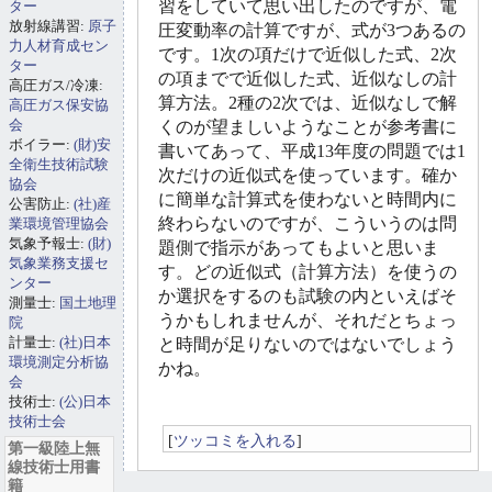
習をしていて思い出したのですが、電
ター
放射線講習:
原子
圧変動率の計算ですが、式が3つあるの
力人材育成セン
です。1次の項だけで近似した式、2次
ター
の項までで近似した式、近似なしの計
高圧ガス/冷凍:
算方法。2種の2次では、近似なしで解
高圧ガス保安協
会
くのが望ましいようなことが参考書に
ボイラー:
(財)安
書いてあって、平成13年度の問題では1
全衛生技術試験
次だけの近似式を使っています。確か
協会
に簡単な計算式を使わないと時間内に
公害防止:
(社)産
終わらないのですが、こういうのは問
業環境管理協会
気象予報士:
(財)
題側で指示があってもよいと思いま
気象業務支援セ
す。どの近似式（計算方法）を使うの
ンター
か選択をするのも試験の内といえばそ
測量士:
国土地理
うかもしれませんが、それだとちょっ
院
計量士:
(社)日本
と時間が足りないのではないでしょう
環境測定分析協
かね。
会
技術士:
(公)日本
技術士会
[
ツッコミを入れる
]
第一級陸上無
線技術士用書
籍