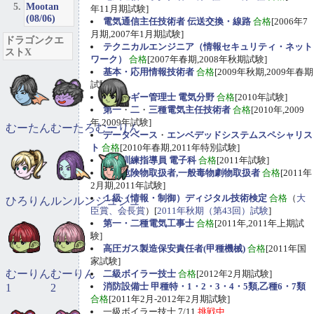
Mootan
年11月期試験]
(08/06)
電気通信主任技術者 伝送交換・線路
合格
[2006年7
月期,2007年1月期試験]
ドラゴンクエ
テクニカルエンジニア（情報セキュリティ・ネット
ストX
ワーク）
合格
[2007年春期,2008年秋期試験]
基本・応用情報技術者
合格
[2009年秋期,2009年春期
試験]
エネルギー管理士 電気分野
合格
[2010年試験]
第一
・
二
・
三種電気主任技術者
合格
[2010年,2009
年,2009年試験]
むーたん
むーたろ
むーりん
データベース
・
エンベデッドシステムスペシャリス
ト
合格
[2010年春期,2011年特別試験]
職業訓練指導員 電子科
合格
[2011年試験]
甲種危険物取扱者,一般毒物劇物取扱者
合格
[2011年
2月期,2011年試験]
１級（情報・制御）ディジタル技術検定
合格
（
大
ひろりん
ルンルン
ジュジュ
臣賞、会長賞
）[
2011年秋期（第43回）試験
]
第一・二種電気工事士
合格
[2011年,2011年上期試
験]
高圧ガス製造保安責任者(甲種機械)
合格
[2011年国
家試験]
むーりん
むーりん
二級ボイラー技士
合格
[2012年2月期試験]
消防設備士 甲種特・1・2・3・4・5類,乙種6・7類
1
2
合格
[2011年2月-2012年2月期試験]
一級ボイラー技士 7/11
挑戦中