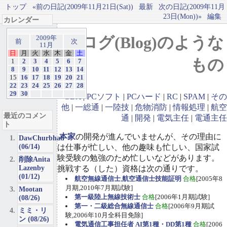
トップ
«前の日記(2009年11月21日(Sat))
最新
次の日記(2009年11月
23日(Mon))»
編集
カレンダー
ブログ(Blog)のような
2009年
前
次
11月
日
月
火
水
木
金
土
もの
1
2
3
4
5
6
7
8
9
10
11
12
13
14
15
16
17
18
19
20
21
22
23
24
25
26
27
28
29
30
GBA
|
PCソフト
|
PCハード
|
RC
|
SPAM
|
その
他
|
一総通
|
一陸技
|
危物消防
|
情報処理
|
航空
最近のコメン
通
|
開発
|
電気主任
|
電通主任
ト
本家
の開発が進んでいませんが、その理由に
DawChurbhab
(06/14)
は仕事が忙しい、他の趣味も忙しい、国家試
験受験の勉強のため忙しいなどがあります。
削除Anita
Lazenby
挑戦する（した）資格は次の通りです。
(01/12)
航空無線通信士
,
航空通信士技能証明
合格
[2005年8
月期,2010年7月期試験]
Mootan
第一級陸上無線技術士
合格
[2006年1月期試験]
(08/26)
第一・二級総合無線通信士
合格
[2006年9月期試
ミミ・リ
験,2006年10月全科目免除]
ン (08/26)
電気通信工事担任者 AI第1種・DD第1種
合格
[2006