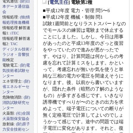
電気通信:
(財)日
[
電気主任
] 電験第2種
_
本データ通信協
■平成12年度 電力・管理 問5〜6
会
■平成12年度 機械・制御 問1
情報処理:
(独)情
報処理推進機構
試験1週間前となりラストスパートなの
情報処理 解答速
でモールスの練習は電験まで休止する
報1:
iTEC
ことにしました。しかし、今日は用事
情報処理 解答速
があったのと平成13年度のざっと復習
報2:
TAC
ディジタル技術
/
をやっていたので進みが悪かったで
ラジオ・音響技
す。やはり、計算問題は何かしらの考
能
検定
慮を忘れて計算ミスをします。かとい
電験電工:
(財)電
って、考慮忘れが無いか気を使うと単
気技術者試験セ
純な三相の電力や電圧を間違えそうに
ンター
エネ管理士:
(財)
なります。後、以前から書いています
省エネルギーセ
が、隠れた条件（暗黙の了解のような
ンター
もの）が多すぎる感じです。いきなり
危険物消防:
(財)
誘導機ですべりが〜のときの出力を求
消防試験研究セ
ンター
めよって、端子電圧についての断りが
火薬類:
(社)全国
無く定格電圧で計算してよいのでしょ
火薬類保安協会
うかって感じです。途中の問題では端
放射線:
(財)原子
子電圧に変化があります。それと、復
力安全技術セン