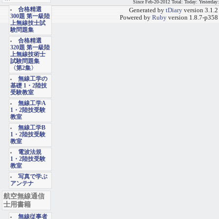
Since Feb-20-2012 Total: Today: Yesterday:
合格精選
Generated by
tDiary
version 3.1.2
300題 第一級陸
Powered by
Ruby
version 1.8.7-p358
上無線技士試
験問題集
合格精選
320題 第一級陸
上無線技術士
試験問題集
〈第2集〉
無線工学の
基礎 1・2陸技
受験教室
無線工学A
1・2陸技受験
教室
無線工学B
1・2陸技受験
教室
電波法規
1・2陸技受験
教室
写真で学ぶ
アンテナ
航空無線通信
士用書籍
無線従事者