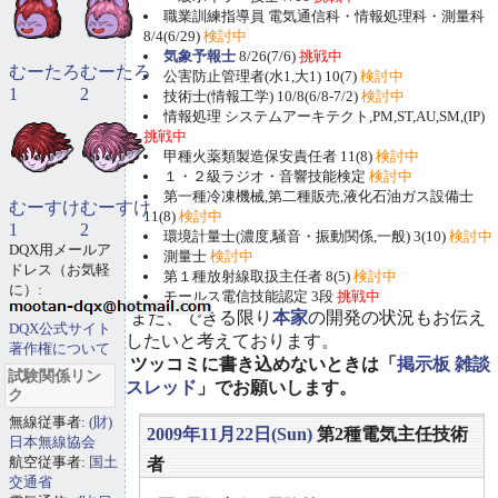
職業訓練指導員 電気通信科・情報処理科・測量科
8/4(6/29)
検討中
気象予報士
8/26(7/6)
挑戦中
むーたろ
むーたろ
公害防止管理者(水1,大1) 10(7)
検討中
1
2
技術士(情報工学) 10/8(6/8-7/2)
検討中
情報処理 システムアーキテクト,PM,ST,AU,SM,(IP)
挑戦中
甲種火薬類製造保安責任者 11(8)
検討中
１・２級ラジオ・音響技能検定
検討中
第一種冷凍機械,第二種販売,液化石油ガス設備士
むーすけ
むーすけ
11(8)
検討中
1
2
環境計量士(濃度,騒音・振動関係,一般) 3(10)
検討中
DQX用メールア
測量士
検討中
ドレス（お気軽
第１種放射線取扱主任者 8(5)
検討中
に）:
モールス電信技能認定 3段
挑戦中
また、できる限り
本家
の開発の状況もお伝え
DQX公式サイト
したいと考えております。
著作権について
ツッコミに書き込めないときは「
掲示板 雑談
試験関係リン
スレッド
」でお願いします。
ク
無線従事者:
(財)
2009年11月22日(Sun)
第2種電気主任技術
日本無線協会
航空従事者:
国土
者
交通省