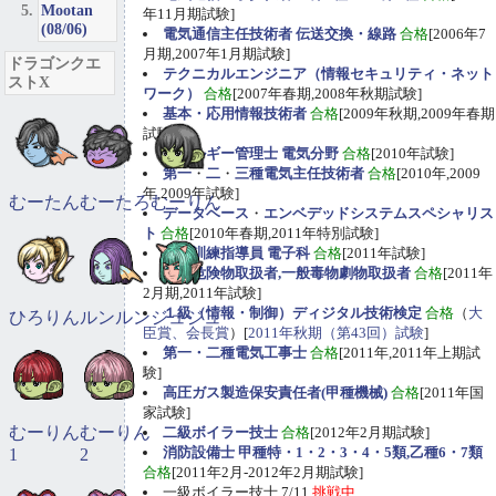
Mootan
年11月期試験]
(08/06)
電気通信主任技術者 伝送交換・線路
合格
[2006年7
月期,2007年1月期試験]
ドラゴンクエ
テクニカルエンジニア（情報セキュリティ・ネット
ストX
ワーク）
合格
[2007年春期,2008年秋期試験]
基本・応用情報技術者
合格
[2009年秋期,2009年春期
試験]
エネルギー管理士 電気分野
合格
[2010年試験]
第一
・
二
・
三種電気主任技術者
合格
[2010年,2009
年,2009年試験]
むーたん
むーたろ
むーりん
データベース
・
エンベデッドシステムスペシャリス
ト
合格
[2010年春期,2011年特別試験]
職業訓練指導員 電子科
合格
[2011年試験]
甲種危険物取扱者,一般毒物劇物取扱者
合格
[2011年
2月期,2011年試験]
１級（情報・制御）ディジタル技術検定
合格
（
大
ひろりん
ルンルン
ジュジュ
臣賞、会長賞
）[
2011年秋期（第43回）試験
]
第一・二種電気工事士
合格
[2011年,2011年上期試
験]
高圧ガス製造保安責任者(甲種機械)
合格
[2011年国
家試験]
むーりん
むーりん
二級ボイラー技士
合格
[2012年2月期試験]
消防設備士 甲種特・1・2・3・4・5類,乙種6・7類
1
2
合格
[2011年2月-2012年2月期試験]
一級ボイラー技士 7/11
挑戦中