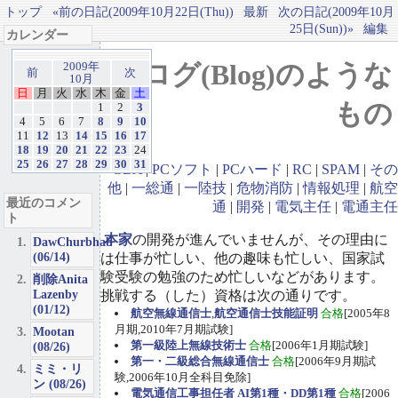
トップ
«前の日記(2009年10月22日(Thu))
最新
次の日記(2009年10月
25日(Sun))»
編集
カレンダー
ブログ(Blog)のような
2009年
前
次
10月
日
月
火
水
木
金
土
もの
1
2
3
4
5
6
7
8
9
10
11
12
13
14
15
16
17
18
19
20
21
22
23
24
25
26
27
28
29
30
31
GBA
|
PCソフト
|
PCハード
|
RC
|
SPAM
|
その
他
|
一総通
|
一陸技
|
危物消防
|
情報処理
|
航空
最近のコメン
通
|
開発
|
電気主任
|
電通主任
ト
本家
の開発が進んでいませんが、その理由に
DawChurbhab
(06/14)
は仕事が忙しい、他の趣味も忙しい、国家試
験受験の勉強のため忙しいなどがあります。
削除Anita
Lazenby
挑戦する（した）資格は次の通りです。
(01/12)
航空無線通信士
,
航空通信士技能証明
合格
[2005年8
月期,2010年7月期試験]
Mootan
第一級陸上無線技術士
合格
[2006年1月期試験]
(08/26)
第一・二級総合無線通信士
合格
[2006年9月期試
ミミ・リ
験,2006年10月全科目免除]
ン (08/26)
電気通信工事担任者 AI第1種・DD第1種
合格
[2006