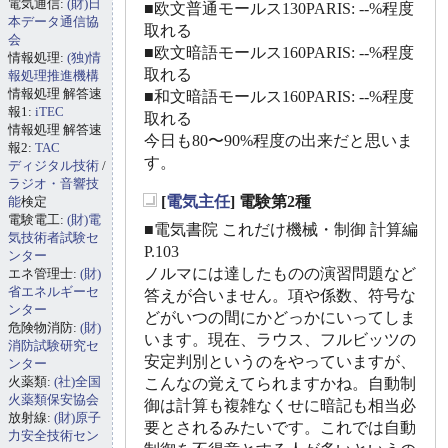
電気通信:
(財)日
■欧文普通モールス130PARIS: --%程度
本データ通信協
取れる
会
■欧文暗語モールス160PARIS: --%程度
情報処理:
(独)情
取れる
報処理推進機構
情報処理 解答速
■和文暗語モールス160PARIS: --%程度
報1:
iTEC
取れる
情報処理 解答速
今日も80〜90%程度の出来だと思いま
報2:
TAC
す。
ディジタル技術
/
ラジオ・音響技
[
電気主任
] 電験第2種
能
検定
_
電験電工:
(財)電
■電気書院 これだけ機械・制御 計算編
気技術者試験セ
P.103
ンター
ノルマには達したものの演習問題など
エネ管理士:
(財)
省エネルギーセ
答えが合いません。項や係数、符号な
ンター
どがいつの間にかどっかにいってしま
危険物消防:
(財)
います。現在、ラウス、フルビッツの
消防試験研究セ
安定判別というのをやっていますが、
ンター
火薬類:
(社)全国
こんなの覚えてられますかね。自動制
火薬類保安協会
御は計算も複雑なくせに暗記も相当必
放射線:
(財)原子
要とされるみたいです。これでは自動
力安全技術セン