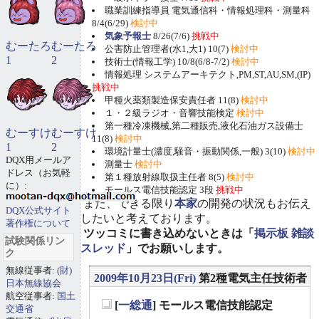
職業訓練指導員 電気通信科・情報処理科・測量科
8/4(6/29)
検討中
気象予報士
8/26(7/6)
挑戦中
むーたろ
むーたろ
公害防止管理者(水1,大1) 10(7)
検討中
1
2
技術士(情報工学) 10/8(6/8-7/2)
検討中
情報処理 システムアーキテクト,PM,ST,AU,SM,(IP)
挑戦中
甲種火薬類製造保安責任者 11(8)
検討中
１・２級ラジオ・音響技能検定
検討中
第一種冷凍機械,第二種販売,液化石油ガス設備士
むーすけ
むーすけ
11(8)
検討中
1
2
環境計量士(濃度,騒音・振動関係,一般) 3(10)
検討中
DQX用メールア
測量士
検討中
ドレス（お気軽
第１種放射線取扱主任者 8(5)
検討中
に）:
モールス電信技能認定 3段
挑戦中
また、できる限り
本家
の開発の状況もお伝え
DQX公式サイト
したいと考えております。
著作権について
ツッコミに書き込めないときは「
掲示板 雑談
試験関係リン
スレッド
」でお願いします。
ク
無線従事者:
(財)
2009年10月23日(Fri)
第2種電気主任技術者
日本無線協会
航空従事者:
国土
[
一総通
] モールス電信技能認定
交通省
_