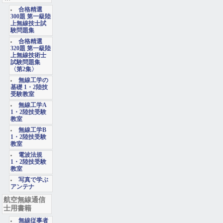
合格精選
300題 第一級陸
上無線技士試
験問題集
合格精選
320題 第一級陸
上無線技術士
試験問題集
〈第2集〉
無線工学の
基礎 1・2陸技
受験教室
無線工学A
1・2陸技受験
教室
無線工学B
1・2陸技受験
教室
電波法規
1・2陸技受験
教室
写真で学ぶ
アンテナ
航空無線通信
士用書籍
無線従事者