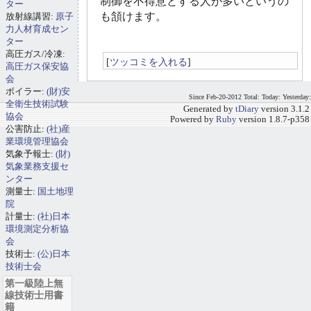
制御を不得意とする人が多いというの
ター
も頷けます。
放射線講習:
原子
力人材育成セン
ター
高圧ガス/冷凍:
[
ツッコミを入れる
]
高圧ガス保安協
会
ボイラー:
(財)安
Since Feb-20-2012 Total: Today: Yesterday:
全衛生技術試験
Generated by
tDiary
version 3.1.2
協会
Powered by
Ruby
version 1.8.7-p358
公害防止:
(社)産
業環境管理協会
気象予報士:
(財)
気象業務支援セ
ンター
測量士:
国土地理
院
計量士:
(社)日本
環境測定分析協
会
技術士:
(公)日本
技術士会
第一級陸上無
線技術士用書
籍