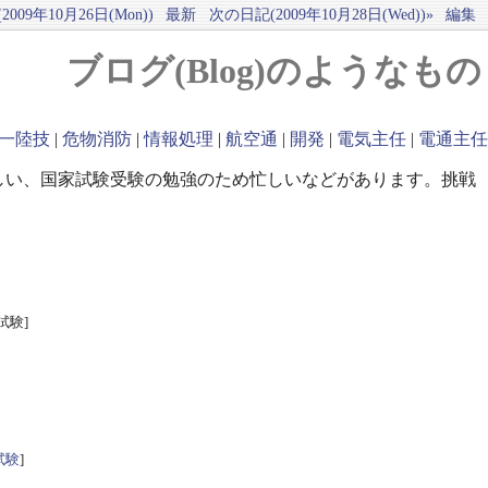
009年10月26日(Mon))
最新
次の日記(2009年10月28日(Wed))»
編集
ブログ(Blog)のようなもの
一陸技
|
危物消防
|
情報処理
|
航空通
|
開発
|
電気主任
|
電通主任
しい、国家試験受験の勉強のため忙しいなどがあります。挑戦
試験]
試験
]