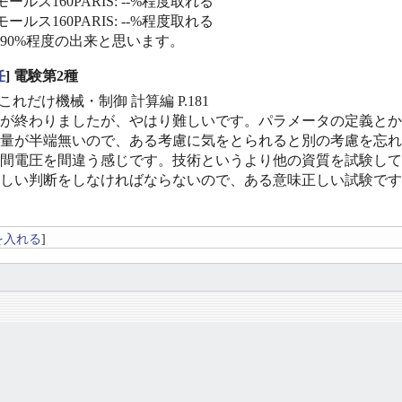
ールス160PARIS: --%程度取れる
ールス160PARIS: --%程度取れる
〜90%程度の出来と思います。
任
] 電験第2種
これだけ機械・制御 計算編 P.181
が終わりましたが、やはり難しいです。パラメータの定義とか
量が半端無いので、ある考慮に気をとられると別の考慮を忘れ
間電圧を間違う感じです。技術というより他の資質を試験して
しい判断をしなければならないので、ある意味正しい試験です
を入れる
]