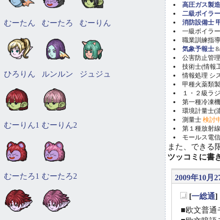
高圧ガス製造
二級ボイラ
むーたん
むーたろ
むーりん
消防設備士 甲
一級ボイラー技
職業訓練指導員
気象予報士
8
公害防止管理者(
技術士(情報工学)
ひろりん
ルンルン
ジュジュ
情報処理 システ
甲種火薬類製造
１・２級ラ
第一種冷凍機械
環境計量士(濃
測量士
検討
むーりん1
むーりん2
第１種放射線取
モールス電信
また、できる
ツッコミに書
むーたろ1
むーたろ2
2009年10月2
[
一総通
_
■欧文普通モ