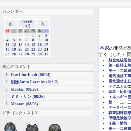
カレンダー
2009年
前
次
10月
日
月
火
水
木
金
土
1
2
3
4
5
6
7
8
9
10
11
12
13
14
15
16
17
本家
の開発が
18
19
20
21
22
23
24
する（した）
25
26
27
28
29
30
31
航空無線通
第一級陸上
最近のコメント
第一・二級
DawChurbhab (06/14)
電気通信工事担
電気通信主任
削除Anita Lazenby (01/12)
テクニカル
Mootan (08/26)
基本・応用
ミミ・リン (08/26)
エネルギー管
第一
・
二
・
Mootan (08/06)
データベー
ドラゴンクエストX
職業訓練指導
甲種危険物取
１級（情報
第一・二種