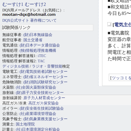
■欧文暗語モ
むーすけ1
むーすけ2
■和文暗語モ
DQX用メールアドレス（お気軽に）:
今日も85
DQX公式サイト
著作権について
[
電気主
試験関係リンク
_
■電気書院 
無線従事者:
(財)日本無線協会
変圧器の章
航空従事者:
国土交通省
電気通信:
(財)日本データ通信協会
多く、計算
情報処理:
(独)情報処理推進機構
間電圧と相
情報処理 解答速報1:
iTEC
た時間で正
情報処理 解答速報2:
TAC
ディジタル技術
/
ラジオ・音響技能
検定
電験電工:
(財)電気技術者試験センター
エネ管理士:
(財)省エネルギーセンター
[
ツッコミ
危険物消防:
(財)消防試験研究センター
火薬類:
(社)全国火薬類保安協会
放射線:
(財)原子力安全技術センター
放射線講習:
原子力人材育成センター
高圧ガス/冷凍:
高圧ガス保安協会
ボイラー:
(財)安全衛生技術試験協会
公害防止:
(社)産業環境管理協会
気象予報士:
(財)気象業務支援センター
測量士:
国土地理院
計量士:
(社)日本環境測定分析協会