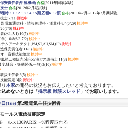
保安責任者(甲種機械)
合格
[2011年国家試験]
ー技士
合格
[2012年2月期試験]
種特・1・2・3・4・5類,乙種6・7類
合格
[2011年2月-2012年2月期試験]
士 7/11
挑戦中
 電気通信科・情報処理科・測量科 8/4(6/29)
検討中
/26(7/6)
挑戦中
水1,大1) 10(7)
検討中
 10/8(6/8-7/2)
検討中
ムアーキテクト,PM,ST,AU,SM,(IP)
挑戦中
保安責任者 11(8)
検討中
ジオ・音響技能検定
検討中
,第二種販売,液化石油ガス設備士 11(8)
検討中
度,騒音・振動関係,一般) 3(10)
検討中
中
扱主任者 8(5)
検討中
技能認定 3段
挑戦中
限り
本家
の開発の状況もお伝えしたいと考えております。
き込めないときは「
掲示板 雑談スレッド
」でお願いします。
7日(Tue)
第2種電気主任技術者
] モールス電信技能認定
ールス130PARIS: --%程度取れる