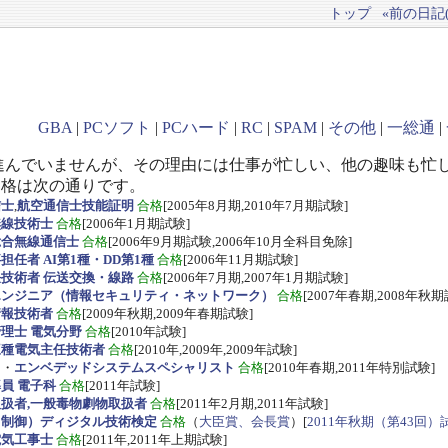
トップ
«前の日記(2
GBA
|
PCソフト
|
PCハード
|
RC
|
SPAM
|
その他
|
一総通
|
進んでいませんが、その理由には仕事が忙しい、他の趣味も忙
資格は次の通りです。
信士
,
航空通信士技能証明
合格
[2005年8月期,2010年7月期試験]
無線技術士
合格
[2006年1月期試験]
総合無線通信士
合格
[2006年9月期試験,2006年10月全科目免除]
任者 AI第1種・DD第1種
合格
[2006年11月期試験]
技術者 伝送交換・線路
合格
[2006年7月期,2007年1月期試験]
エンジニア（情報セキュリティ・ネットワーク）
合格
[2007年春期,2008年秋期
情報技術者
合格
[2009年秋期,2009年春期試験]
理士 電気分野
合格
[2010年試験]
三種電気主任技術者
合格
[2010年,2009年,2009年試験]
ス
・
エンベデッドシステムスペシャリスト
合格
[2010年春期,2011年特別試験]
員 電子科
合格
[2011年試験]
扱者,一般毒物劇物取扱者
合格
[2011年2月期,2011年試験]
・制御）ディジタル技術検定
合格
（
大臣賞、会長賞
）[
2011年秋期（第43回）
電気工事士
合格
[2011年,2011年上期試験]