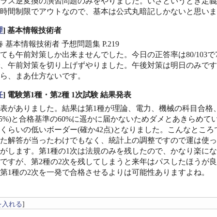
ラス逆変換の演習問題のみをやりました。いざというとき定義
時間制限でアウトなので、基本は公式丸暗記しかないと思いま
理
] 基本情報技術者
09春 基本情報技術者 予想問題集 P.219
ても午前対策しか出来ませんでした。今日の正答率は80/103
、午前対策を切り上げずやりました。午後対策は明日のみです
ら、まあ仕方ないです。
任
] 電験第1種・第2種 1次試験 結果発表
表がありました。結果は第1種が理論、電力、機械の科目合格、
点(52.5%)と合格基準の60%に遥かに届かないためダメとあき
くらいの低いボーダー(確か42点)となりました。こんなとこ
た解答が当ったわけでもなく、統計上の調整ですので運は使っ
がします。第1種の1次は法規のみを残したので、かなり楽に
ですが、第2種の2次を残してしまうと来年はパスしたほうが
第1種の2次を一発で合格させるよりは可能性ありますよね。
を入れる
]