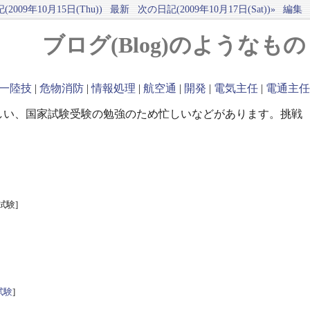
2009年10月15日(Thu))
最新
次の日記(2009年10月17日(Sat))»
編集
ブログ(Blog)のようなもの
一陸技
|
危物消防
|
情報処理
|
航空通
|
開発
|
電気主任
|
電通主任
しい、国家試験受験の勉強のため忙しいなどがあります。挑戦
試験]
試験
]