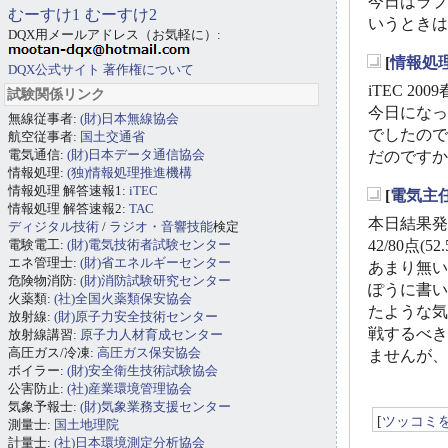
今日はラプ
むーすけ1
むーすけ2
いうときは
DQX用メールアドレス（お気軽に）:
[
情報処
DQX公式サイト
著作権について
_
iTEC 20
試験関係リンク
今日になっ
無線従事者:
(財)日本無線協会
でしたので
航空従事者:
国土交通省
電気通信:
(財)日本データ通信協会
だのですか
情報処理:
(独)情報処理推進機構
情報処理 解答速報1:
iTEC
[
電気主
_
情報処理 解答速報2:
TAC
本日結果発
ディジタル技術
/
ラジオ・音響技能
検定
電験電工:
(財)電気技術者試験センター
42/80
エネ管理士:
(財)省エネルギーセンター
あまり無い
危険物消防:
(財)消防試験研究センター
ぽうに書い
火薬類:
(社)全国火薬類保安協会
たような気
放射線:
(財)原子力安全技術センター
戦するべき
放射線講習:
原子力人材育成センター
高圧ガス/冷凍:
高圧ガス保安協会
ませんが、
ボイラー:
(財)安全衛生技術試験協会
公害防止:
(社)産業環境管理協会
気象予報士:
(財)気象業務支援センター
[
ツッコミ
測量士:
国土地理院
計量士:
(社)日本環境測定分析協会