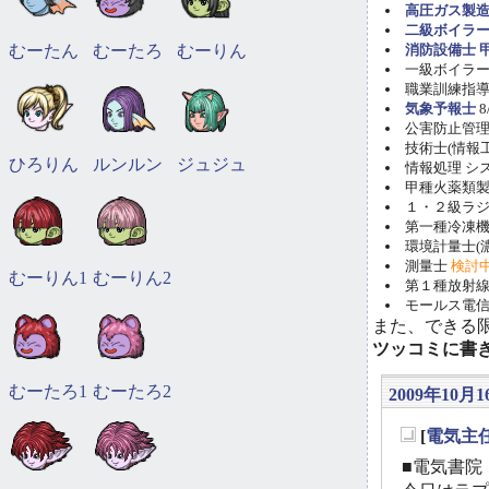
高圧ガス製造
二級ボイラ
むーたん
むーたろ
むーりん
消防設備士 甲
一級ボイラー技
職業訓練指導員
気象予報士
8
公害防止管理者(
技術士(情報工学)
ひろりん
ルンルン
ジュジュ
情報処理 システ
甲種火薬類製造
１・２級ラ
第一種冷凍機械
環境計量士(濃
測量士
検討
むーりん1
むーりん2
第１種放射線取
モールス電信
また、できる
ツッコミに書
むーたろ1
むーたろ2
2009年10月16
[
電気主
_
■電気書院 