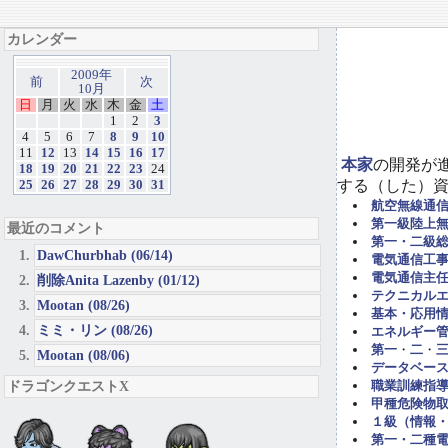
カレンダー
2009年
前
次
10月
日
月
火
水
木
金
土
1
2
3
4
5
6
7
8
9
10
11
12
13
14
15
16
17
本家
の開発が
18
19
20
21
22
23
24
する（した）
25
26
27
28
29
30
31
航空無線通
第一級陸上
最近のコメント
第一・二級
DawChurbhab (06/14)
電気通信工事担
電気通信主任
削除Anita Lazenby (01/12)
テクニカル
Mootan (08/26)
基本・応用
ミミ・リン (08/26)
エネルギー管
第一
・
二
・
Mootan (08/06)
データベー
ドラゴンクエストX
職業訓練指導
甲種危険物取
１級（情報
第一・二種