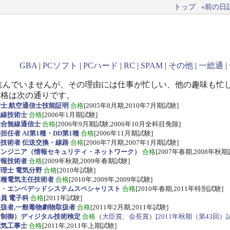
トップ
«前の日記(
GBA
|
PCソフト
|
PCハード
|
RC
|
SPAM
|
その他
|
一総通
|
進んでいませんが、その理由には仕事が忙しい、他の趣味も忙
資格は次の通りです。
信士
,
航空通信士技能証明
合格
[2005年8月期,2010年7月期試験]
無線技術士
合格
[2006年1月期試験]
総合無線通信士
合格
[2006年9月期試験,2006年10月全科目免除]
任者 AI第1種・DD第1種
合格
[2006年11月期試験]
技術者 伝送交換・線路
合格
[2006年7月期,2007年1月期試験]
エンジニア（情報セキュリティ・ネットワーク）
合格
[2007年春期,2008年秋期
情報技術者
合格
[2009年秋期,2009年春期試験]
理士 電気分野
合格
[2010年試験]
三種電気主任技術者
合格
[2010年,2009年,2009年試験]
ス
・
エンベデッドシステムスペシャリスト
合格
[2010年春期,2011年特別試験]
員 電子科
合格
[2011年試験]
扱者,一般毒物劇物取扱者
合格
[2011年2月期,2011年試験]
・制御）ディジタル技術検定
合格
（
大臣賞、会長賞
）[
2011年秋期（第43回）
電気工事士
合格
[2011年,2011年上期試験]