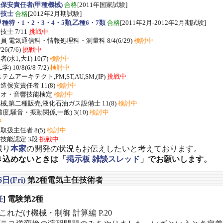
保安責任者(甲種機械)
合格
[2011年国家試験]
ー技士
合格
[2012年2月期試験]
種特・1・2・3・4・5類,乙種6・7類
合格
[2011年2月-2012年2月期試験]
士 7/11
挑戦中
 電気通信科・情報処理科・測量科 8/4(6/29)
検討中
/26(7/6)
挑戦中
水1,大1) 10(7)
検討中
 10/8(6/8-7/2)
検討中
ムアーキテクト,PM,ST,AU,SM,(IP)
挑戦中
保安責任者 11(8)
検討中
ジオ・音響技能検定
検討中
,第二種販売,液化石油ガス設備士 11(8)
検討中
度,騒音・振動関係,一般) 3(10)
検討中
中
扱主任者 8(5)
検討中
技能認定 3段
挑戦中
限り
本家
の開発の状況もお伝えしたいと考えております。
き込めないときは「
掲示板 雑談スレッド
」でお願いします。
日(Fri)
第2種電気主任技術者
任
] 電験第2種
これだけ機械・制御 計算編 P.20