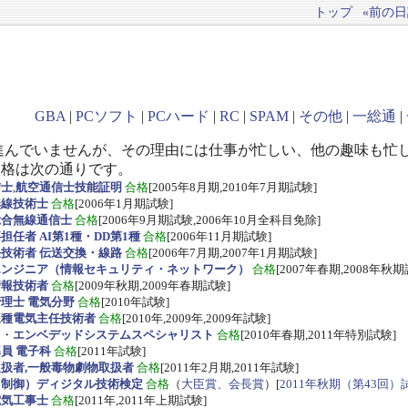
トップ
«前の日記
GBA
|
PCソフト
|
PCハード
|
RC
|
SPAM
|
その他
|
一総通
|
進んでいませんが、その理由には仕事が忙しい、他の趣味も忙
資格は次の通りです。
信士
,
航空通信士技能証明
合格
[2005年8月期,2010年7月期試験]
無線技術士
合格
[2006年1月期試験]
総合無線通信士
合格
[2006年9月期試験,2006年10月全科目免除]
任者 AI第1種・DD第1種
合格
[2006年11月期試験]
技術者 伝送交換・線路
合格
[2006年7月期,2007年1月期試験]
エンジニア（情報セキュリティ・ネットワーク）
合格
[2007年春期,2008年秋期
情報技術者
合格
[2009年秋期,2009年春期試験]
理士 電気分野
合格
[2010年試験]
三種電気主任技術者
合格
[2010年,2009年,2009年試験]
ス
・
エンベデッドシステムスペシャリスト
合格
[2010年春期,2011年特別試験]
員 電子科
合格
[2011年試験]
扱者,一般毒物劇物取扱者
合格
[2011年2月期,2011年試験]
・制御）ディジタル技術検定
合格
（
大臣賞、会長賞
）[
2011年秋期（第43回）
電気工事士
合格
[2011年,2011年上期試験]