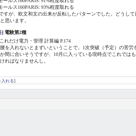
ールス160PARIS: 91%程度取れる
ールス160PARIS: 93%程度取れる
結果ですが、欧文和文の出来が反転したパターンでした。どうして
と思います。
任
] 電験第2種
これだけ電力・管理 計算編 P.174
腰を入れないとまずいということで。1次突破（予定）の苦労
か間に合いそうですが、10月に入っている現時点でこれでは
ければなりませんし。
を入れる
]