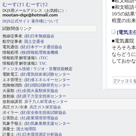
■欧文暗語モ
むーすけ1
むーすけ2
■和文暗語モ
DQX用メールアドレス（お気軽に）:
10/5の
程度の出来
DQX公式サイト
著作権について
試験関係リンク
[
電気主
無線従事者:
(財)日本無線協会
_
■電気書院 
航空従事者:
国土交通省
電気通信:
(財)日本データ通信協会
そろそろ本
情報処理:
(独)情報処理推進機構
ならどうに
情報処理 解答速報1:
iTEC
しておかな
情報処理 解答速報2:
TAC
ディジタル技術
/
ラジオ・音響技能
検定
電験電工:
(財)電気技術者試験センター
エネ管理士:
(財)省エネルギーセンター
[
ツッコミ
危険物消防:
(財)消防試験研究センター
火薬類:
(社)全国火薬類保安協会
放射線:
(財)原子力安全技術センター
放射線講習:
原子力人材育成センター
高圧ガス/冷凍:
高圧ガス保安協会
ボイラー:
(財)安全衛生技術試験協会
公害防止:
(社)産業環境管理協会
気象予報士:
(財)気象業務支援センター
測量士:
国土地理院
計量士:
(社)日本環境測定分析協会