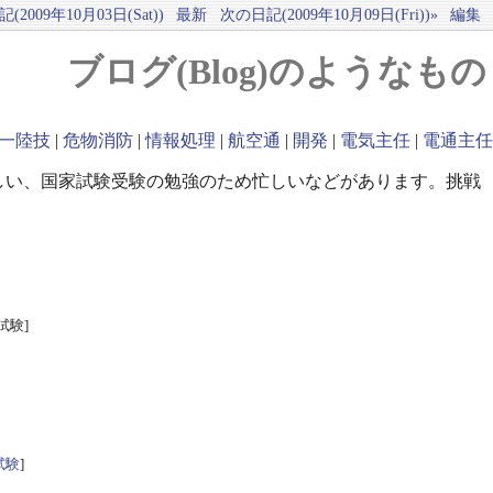
(2009年10月03日(Sat))
最新
次の日記(2009年10月09日(Fri))»
編集
ブログ(Blog)のようなもの
一陸技
|
危物消防
|
情報処理
|
航空通
|
開発
|
電気主任
|
電通主任
しい、国家試験受験の勉強のため忙しいなどがあります。挑戦
試験]
試験
]