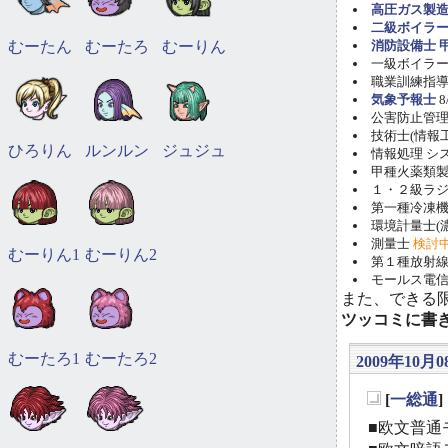
高圧ガス製造
二級ボイラ
むーたん
むーたろ
むーりん
消防設備士 甲
一級ボイラー技
職業訓練指導員
気象予報士
8
公害防止管理者(
技術士(情報工学)
ひろりん
ルンルン
ジュジュ
情報処理 システ
甲種火薬類製造
１・２級ラ
第一種冷凍機械
環境計量士(濃
測量士
検討
むーりん1
むーりん2
第１種放射線取
モールス電信
また、できる
ツッコミに書
むーたろ1
むーたろ2
2009年10月0
[
一総通
_
■欧文普通モ