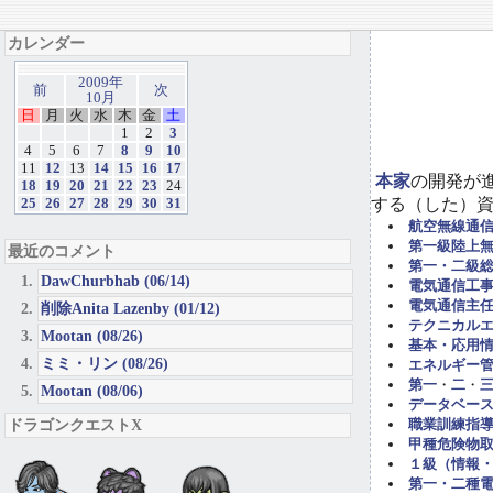
カレンダー
2009年
前
次
10月
日
月
火
水
木
金
土
1
2
3
4
5
6
7
8
9
10
11
12
13
14
15
16
17
本家
の開発が
18
19
20
21
22
23
24
する（した）
25
26
27
28
29
30
31
航空無線通
第一級陸上
最近のコメント
第一・二級
DawChurbhab (06/14)
電気通信工事担
電気通信主任
削除Anita Lazenby (01/12)
テクニカル
Mootan (08/26)
基本・応用
ミミ・リン (08/26)
エネルギー管
第一
・
二
・
Mootan (08/06)
データベー
ドラゴンクエストX
職業訓練指導
甲種危険物取
１級（情報
第一・二種