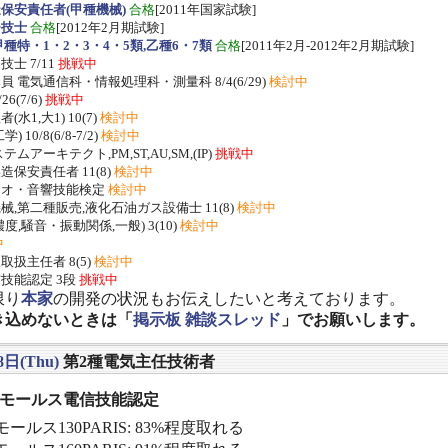
保安責任者(甲種機械)
合格
[2011年国家試験]
ー技士
合格
[2012年2月期試験]
種特・1・2・3・4・5類,乙種6・7類
合格
[2011年2月-2012年2月期試験]
士 7/11
挑戦中
 電気通信科・情報処理科・測量科 8/4(6/29)
検討中
/26(7/6)
挑戦中
水1,大1) 10(7)
検討中
 10/8(6/8-7/2)
検討中
ムアーキテクト,PM,ST,AU,SM,(IP)
挑戦中
保安責任者 11(8)
検討中
ジオ・音響技能検定
検討中
,第二種販売,液化石油ガス設備士 11(8)
検討中
度,騒音・振動関係,一般) 3(10)
検討中
中
扱主任者 8(5)
検討中
技能認定 3段
挑戦中
限り
本家
の開発の状況もお伝えしたいと考えております。
き込めないときは「
掲示板 雑談スレッド
」でお願いします。
8日(Thu)
第2種電気主任技術者
] モールス電信技能認定
ールス130PARIS: 83%程度取れる