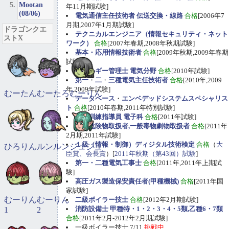
Mootan
年11月期試験]
(08/06)
電気通信主任技術者 伝送交換・線路
合格
[2006年7
月期,2007年1月期試験]
ドラゴンクエ
テクニカルエンジニア（情報セキュリティ・ネット
ストX
ワーク）
合格
[2007年春期,2008年秋期試験]
基本・応用情報技術者
合格
[2009年秋期,2009年春期
試験]
エネルギー管理士 電気分野
合格
[2010年試験]
第一
・
二
・
三種電気主任技術者
合格
[2010年,2009
年,2009年試験]
むーたん
むーたろ
むーりん
データベース
・
エンベデッドシステムスペシャリス
ト
合格
[2010年春期,2011年特別試験]
職業訓練指導員 電子科
合格
[2011年試験]
甲種危険物取扱者,一般毒物劇物取扱者
合格
[2011年
2月期,2011年試験]
１級（情報・制御）ディジタル技術検定
合格
（
大
ひろりん
ルンルン
ジュジュ
臣賞、会長賞
）[
2011年秋期（第43回）試験
]
第一・二種電気工事士
合格
[2011年,2011年上期試
験]
高圧ガス製造保安責任者(甲種機械)
合格
[2011年国
家試験]
むーりん
むーりん
二級ボイラー技士
合格
[2012年2月期試験]
消防設備士 甲種特・1・2・3・4・5類,乙種6・7類
1
2
合格
[2011年2月-2012年2月期試験]
一級ボイラー技士 7/11
挑戦中