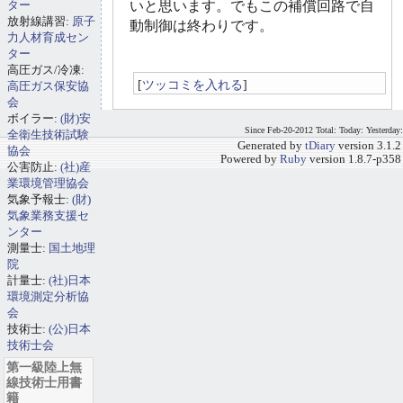
ター
いと思います。でもこの補償回路で自
放射線講習:
原子
動制御は終わりです。
力人材育成セン
ター
高圧ガス/冷凍:
[
ツッコミを入れる
]
高圧ガス保安協
会
ボイラー:
(財)安
Since Feb-20-2012 Total: Today: Yesterday:
全衛生技術試験
Generated by
tDiary
version 3.1.2
協会
Powered by
Ruby
version 1.8.7-p358
公害防止:
(社)産
業環境管理協会
気象予報士:
(財)
気象業務支援セ
ンター
測量士:
国土地理
院
計量士:
(社)日本
環境測定分析協
会
技術士:
(公)日本
技術士会
第一級陸上無
線技術士用書
籍