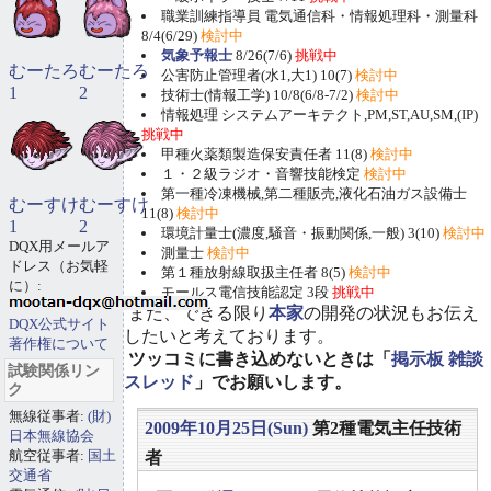
職業訓練指導員 電気通信科・情報処理科・測量科
8/4(6/29)
検討中
気象予報士
8/26(7/6)
挑戦中
むーたろ
むーたろ
公害防止管理者(水1,大1) 10(7)
検討中
1
2
技術士(情報工学) 10/8(6/8-7/2)
検討中
情報処理 システムアーキテクト,PM,ST,AU,SM,(IP)
挑戦中
甲種火薬類製造保安責任者 11(8)
検討中
１・２級ラジオ・音響技能検定
検討中
第一種冷凍機械,第二種販売,液化石油ガス設備士
むーすけ
むーすけ
11(8)
検討中
1
2
環境計量士(濃度,騒音・振動関係,一般) 3(10)
検討中
DQX用メールア
測量士
検討中
ドレス（お気軽
第１種放射線取扱主任者 8(5)
検討中
に）:
モールス電信技能認定 3段
挑戦中
また、できる限り
本家
の開発の状況もお伝え
DQX公式サイト
したいと考えております。
著作権について
ツッコミに書き込めないときは「
掲示板 雑談
試験関係リン
スレッド
」でお願いします。
ク
無線従事者:
(財)
2009年10月25日(Sun)
第2種電気主任技術
日本無線協会
航空従事者:
国土
者
交通省