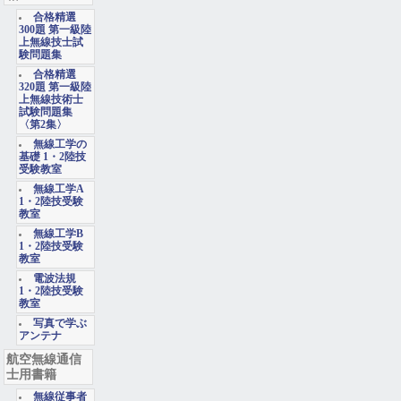
合格精選
300題 第一級陸
上無線技士試
験問題集
合格精選
320題 第一級陸
上無線技術士
試験問題集
〈第2集〉
無線工学の
基礎 1・2陸技
受験教室
無線工学A
1・2陸技受験
教室
無線工学B
1・2陸技受験
教室
電波法規
1・2陸技受験
教室
写真で学ぶ
アンテナ
航空無線通信
士用書籍
無線従事者