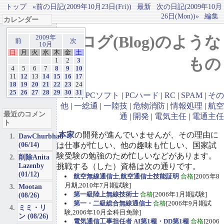
トップ
«前の日記(2009年10月23日(Fri))
最新
次の日記(2009年10月
26日(Mon))»
編集
カレンダー
ブログ(Blog)のような
2009年
前
次
10月
日
月
火
水
木
金
土
もの
1
2
3
4
5
6
7
8
9
10
11
12
13
14
15
16
17
18
19
20
21
22
23
24
25
26
27
28
29
30
31
GBA
|
PCソフト
|
PCハード
|
RC
|
SPAM
|
その
他
|
一総通
|
一陸技
|
危物消防
|
情報処理
|
航空
最近のコメン
通
|
開発
|
電気主任
|
電通主任
ト
本家
の開発が進んでいませんが、その理由に
DawChurbhab
(06/14)
は仕事が忙しい、他の趣味も忙しい、国家試
験受験の勉強のため忙しいなどがあります。
削除Anita
Lazenby
挑戦する（した）資格は次の通りです。
(01/12)
航空無線通信士
,
航空通信士技能証明
合格
[2005年8
月期,2010年7月期試験]
Mootan
第一級陸上無線技術士
合格
[2006年1月期試験]
(08/26)
第一・二級総合無線通信士
合格
[2006年9月期試
ミミ・リ
験,2006年10月全科目免除]
ン (08/26)
電気通信工事担任者 AI第1種・DD第1種
合格
[2006