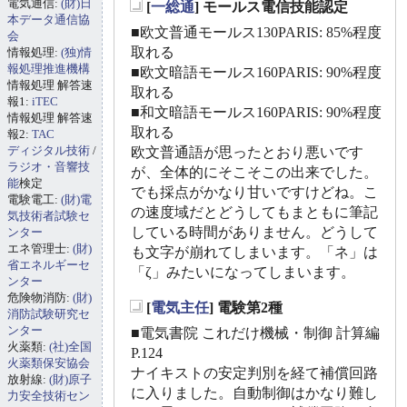
電気通信:
(財)日
[
一総通
] モールス電信技能認定
_
本データ通信協
■欧文普通モールス130PARIS: 85%程度
会
取れる
情報処理:
(独)情
報処理推進機構
■欧文暗語モールス160PARIS: 90%程度
情報処理 解答速
取れる
報1:
iTEC
■和文暗語モールス160PARIS: 90%程度
情報処理 解答速
取れる
報2:
TAC
ディジタル技術
/
欧文普通語が思ったとおり悪いです
ラジオ・音響技
が、全体的にそこそこの出来でした。
能
検定
でも採点がかなり甘いですけどね。こ
電験電工:
(財)電
の速度域だとどうしてもまともに筆記
気技術者試験セ
している時間がありません。どうして
ンター
エネ管理士:
(財)
も文字が崩れてしまいます。「ネ」は
省エネルギーセ
「ζ」みたいになってしまいます。
ンター
危険物消防:
(財)
[
電気主任
] 電験第2種
消防試験研究セ
_
ンター
■電気書院 これだけ機械・制御 計算編
火薬類:
(社)全国
P.124
火薬類保安協会
ナイキストの安定判別を経て補償回路
放射線:
(財)原子
に入りました。自動制御はかなり難し
力安全技術セン