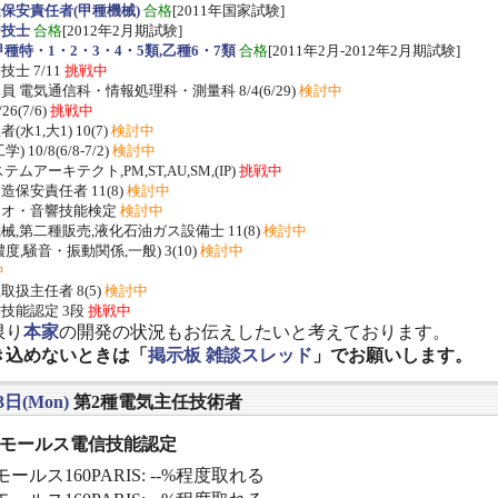
保安責任者(甲種機械)
合格
[2011年国家試験]
ー技士
合格
[2012年2月期試験]
種特・1・2・3・4・5類,乙種6・7類
合格
[2011年2月-2012年2月期試験]
士 7/11
挑戦中
 電気通信科・情報処理科・測量科 8/4(6/29)
検討中
/26(7/6)
挑戦中
水1,大1) 10(7)
検討中
 10/8(6/8-7/2)
検討中
ムアーキテクト,PM,ST,AU,SM,(IP)
挑戦中
保安責任者 11(8)
検討中
ジオ・音響技能検定
検討中
,第二種販売,液化石油ガス設備士 11(8)
検討中
度,騒音・振動関係,一般) 3(10)
検討中
中
扱主任者 8(5)
検討中
技能認定 3段
挑戦中
限り
本家
の開発の状況もお伝えしたいと考えております。
き込めないときは「
掲示板 雑談スレッド
」でお願いします。
3日(Mon)
第2種電気主任技術者
] モールス電信技能認定
ールス160PARIS: --%程度取れる