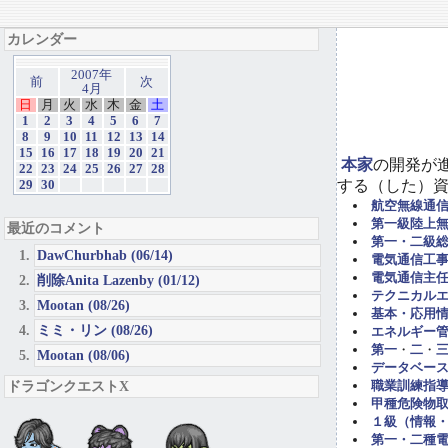
カレンダー
2007年
前
次
4月
日
月
火
水
木
金
土
1
2
3
4
5
6
7
8
9
10
11
12
13
14
15
16
17
18
19
20
21
本家
の開発が
22
23
24
25
26
27
28
する（した）
29
30
航空無線通
第一級陸上
最近のコメント
第一・二級
DawChurbhab (06/14)
電気通信工事担
電気通信主任
削除Anita Lazenby (01/12)
テクニカル
Mootan (08/26)
基本・応用
ミミ・リン (08/26)
エネルギー管
第一
・
二
・
Mootan (08/06)
データベー
ドラゴンクエストX
職業訓練指導
甲種危険物取
１級（情報
第一・二種