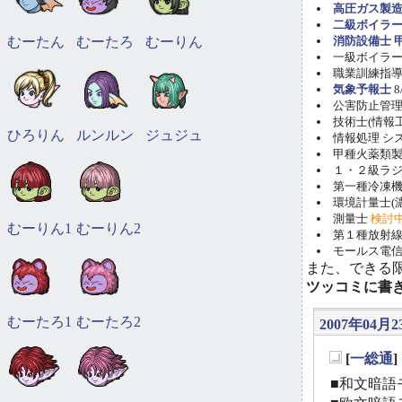
高圧ガス製造
二級ボイラ
むーたん
むーたろ
むーりん
消防設備士 甲
一級ボイラー技
職業訓練指導員
気象予報士
8
公害防止管理者(
技術士(情報工学)
ひろりん
ルンルン
ジュジュ
情報処理 システ
甲種火薬類製造
１・２級ラ
第一種冷凍機械
環境計量士(濃
測量士
検討
むーりん1
むーりん2
第１種放射線取
モールス電信
また、できる
ツッコミに書
むーたろ1
むーたろ2
2007年04月2
[
一総通
_
■和文暗語モ