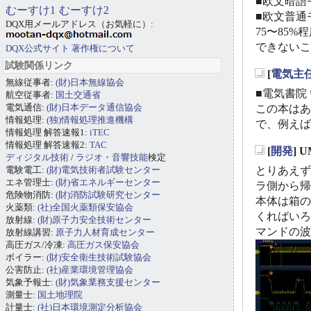
■欧文暗語モ
むーすけ1
むーすけ2
■欧文普通モ
DQX用メールアドレス（お気軽に）:
75〜85
できないこ
DQX公式サイト
著作権について
試験関係リンク
[
電気主
無線従事者:
(財)日本無線協会
_
■電気書院
航空従事者:
国土交通省
電気通信:
(財)日本データ通信協会
この本はあ
情報処理:
(独)情報処理推進機構
で、例えば
情報処理 解答速報1:
iTEC
情報処理 解答速報2:
TAC
[
開発
] 
ディジタル技術
/
ラジオ・音響技能
検定
_
電験電工:
(財)電気技術者試験センター
とりあえず
エネ管理士:
(財)省エネルギーセンター
ラ側から帰
危険物消防:
(財)消防試験研究センター
本体は箱の
火薬類:
(社)全国火薬類保安協会
くればいろ
放射線:
(財)原子力安全技術センター
マンドの波
放射線講習:
原子力人材育成センター
高圧ガス/冷凍:
高圧ガス保安協会
ボイラー:
(財)安全衛生技術試験協会
公害防止:
(社)産業環境管理協会
気象予報士:
(財)気象業務支援センター
測量士:
国土地理院
計量士:
(社)日本環境測定分析協会