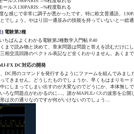
ールス160PARIS: --%程度取れる
ールス130PARIS: --%程度取れる
%程度な感じで非常に調子が悪かったです。特に欧文普通語。130
とでしょう。やはり旧一通並みの技能を持っていないと一総通
任
] 電験第2種
 いちばんよくわかる電験第2種数学入門帖 P.40
くまで読み物と決めて、章末問題は問題と答えを読むだけにし
三相交流回路のベクトル表記など全くわかりません。あくまで
UMJ-FX DC対応の開発
、DC用のコマンドを発行するようにファームを組んでみまし
ってきません。どうしたものでしょうか。早くもはまりモード
中にしまってしまい出すのが大変なのでどうにか、本体無しで
いろな問題点がわかるのに…。誰かMAPLEバスの波形を公開し
形は次の通りなのですが何がいけないのでしょう…