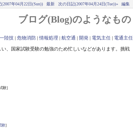
2007年04月22日(Sun))
最新
次の日記(2007年04月24日(Tue))»
編集
ブログ(Blog)のようなもの
一陸技
|
危物消防
|
情報処理
|
航空通
|
開発
|
電気主任
|
電通主任
しい、国家試験受験の勉強のため忙しいなどがあります。挑戦
試験]
試験
]