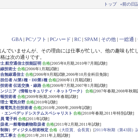
トップ
«前の日記(
GBA
|
PCソフト
|
PCハード
|
RC
|
SPAM
|
その他
|
一総通
|
進んでいませんが、その理由には仕事が忙しい、他の趣味も忙
資格は次の通りです。
信士
,
航空通信士技能証明
合格
[2005年8月期,2010年7月期試験]
無線技術士
合格
[2006年1月期試験]
総合無線通信士
合格
[2006年9月期試験,2006年10月全科目免除]
任者 AI第1種・DD第1種
合格
[2006年11月期試験]
技術者 伝送交換・線路
合格
[2006年7月期,2007年1月期試験]
エンジニア（情報セキュリティ・ネットワーク）
合格
[2007年春期,2008年秋期
情報技術者
合格
[2009年秋期,2009年春期試験]
理士 電気分野
合格
[2010年試験]
三種電気主任技術者
合格
[2010年,2009年,2009年試験]
ス
・
エンベデッドシステムスペシャリスト
合格
[2010年春期,2011年特別試験]
員 電子科
合格
[2011年試験]
扱者,一般毒物劇物取扱者
合格
[2011年2月期,2011年試験]
・制御）ディジタル技術検定
合格
（
大臣賞、会長賞
）[
2011年秋期（第43回）
電気工事士
合格
[2011年,2011年上期試験]