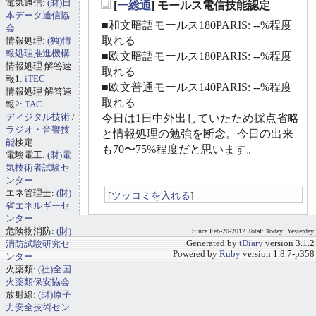
電気通信:
(財)日
[
一総通
] モールス電信技能認定
_
本データ通信協
■和文暗語モールス180PARIS: --%程度
会
取れる
情報処理:
(独)情
報処理推進機構
■欧文暗語モールス180PARIS: --%程度
情報処理 解答速
取れる
報1:
iTEC
■欧文普通モールス140PARIS: --%程度
情報処理 解答速
取れる
報2:
TAC
ディジタル技術
/
今日は1日中外出していたため採点省略
ラジオ・音響技
と情報処理の勉強を断念。今日の出来
能
検定
も70〜75%程度だと思います。
電験電工:
(財)電
気技術者試験セ
ンター
エネ管理士:
(財)
[
ツッコミを入れる
]
省エネルギーセ
ンター
危険物消防:
(財)
Since Feb-20-2012 Total: Today: Yesterday:
消防試験研究セ
Generated by
tDiary
version 3.1.2
Powered by
Ruby
version 1.8.7-p358
ンター
火薬類:
(社)全国
火薬類保安協会
放射線:
(財)原子
力安全技術セン