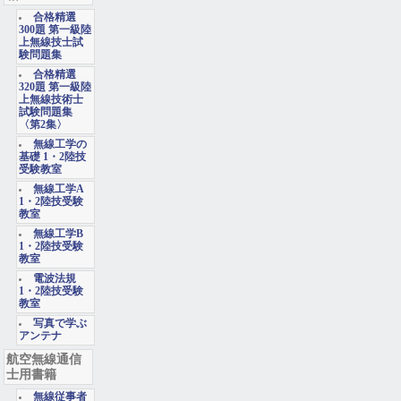
合格精選
300題 第一級陸
上無線技士試
験問題集
合格精選
320題 第一級陸
上無線技術士
試験問題集
〈第2集〉
無線工学の
基礎 1・2陸技
受験教室
無線工学A
1・2陸技受験
教室
無線工学B
1・2陸技受験
教室
電波法規
1・2陸技受験
教室
写真で学ぶ
アンテナ
航空無線通信
士用書籍
無線従事者