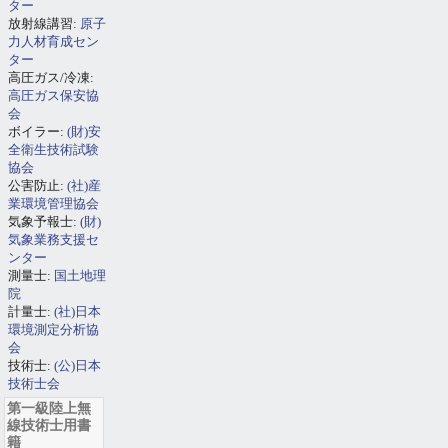
ター
放射線講習:
原子
力人材育成セン
ター
高圧ガス/冷凍:
高圧ガス保安協
会
ボイラー:
(財)安
全衛生技術試験
協会
公害防止:
(社)産
業環境管理協会
気象予報士:
(財)
気象業務支援セ
ンター
測量士:
国土地理
院
計量士:
(社)日本
環境測定分析協
会
技術士:
(公)日本
技術士会
第一級陸上無
線技術士用書
籍