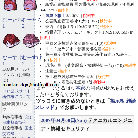
職業訓練指導員 電気通信科・情報処理科・測量科
8/4(6/29)
検討中
気象予報士
8/26(7/6)
挑戦中
むーたろ
むーたろ
公害防止管理者(水1,大1) 10(7)
検討中
1
2
技術士(情報工学) 10/8(6/8-7/2)
検討中
情報処理 システムアーキテクト,PM,ST,AU,SM,(IP)
挑戦中
甲種火薬類製造保安責任者 11(8)
検討中
１・２級ラジオ・音響技能検定
検討中
第一種冷凍機械,第二種販売,液化石油ガス設備士
むーすけ
むーすけ
11(8)
検討中
1
2
環境計量士(濃度,騒音・振動関係,一般) 3(10)
検討中
DQX用メールア
測量士
検討中
ドレス（お気軽
第１種放射線取扱主任者 8(5)
検討中
に）:
モールス電信技能認定 3段
挑戦中
また、できる限り
本家
の開発の状況もお伝え
DQX公式サイト
したいと考えております。
著作権について
ツッコミに書き込めないときは「
掲示板 雑談
試験関係リン
スレッド
」でお願いします。
ク
無線従事者:
(財)
2007年04月08日(Sun)
テクニカルエンジニ
日本無線協会
航空従事者:
国土
ア・情報セキュリティ
交通省