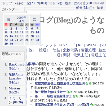
トップ
«前の日記(2007年04月07日(Sat))
最新
次の日記(2007年04月
09日(Mon))»
編集
カレンダー
ブログ(Blog)のような
2007年
前
次
4月
日
月
火
水
木
金
土
もの
1
2
3
4
5
6
7
8
9
10
11
12
13
14
15
16
17
18
19
20
21
22
23
24
25
26
27
28
29
30
GBA
|
PCソフト
|
PCハード
|
RC
|
SPAM
|
その
他
|
一総通
|
一陸技
|
危物消防
|
情報処理
|
航空
最近のコメン
通
|
開発
|
電気主任
|
電通主任
ト
本家
の開発が進んでいませんが、その理由に
DawChurbhab
(06/14)
は仕事が忙しい、他の趣味も忙しい、国家試
験受験の勉強のため忙しいなどがあります。
削除Anita
Lazenby
挑戦する（した）資格は次の通りです。
(01/12)
航空無線通信士
,
航空通信士技能証明
合格
[2005年8
月期,2010年7月期試験]
Mootan
第一級陸上無線技術士
合格
[2006年1月期試験]
(08/26)
第一・二級総合無線通信士
合格
[2006年9月期試
ミミ・リ
験,2006年10月全科目免除]
ン (08/26)
電気通信工事担任者 AI第1種・DD第1種
合格
[2006