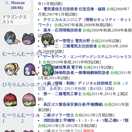
Mootan
年11月期試験]
(08/06)
電気通信主任技術者 伝送交換・線路
合格
[2006年7
月期,2007年1月期試験]
ドラゴンクエ
テクニカルエンジニア（情報セキュリティ・ネット
ストX
ワーク）
合格
[2007年春期,2008年秋期試験]
基本・応用情報技術者
合格
[2009年秋期,2009年春期
試験]
エネルギー管理士 電気分野
合格
[2010年試験]
第一
・
二
・
三種電気主任技術者
合格
[2010年,2009
年,2009年試験]
むーたん
むーたろ
むーりん
データベース
・
エンベデッドシステムスペシャリス
ト
合格
[2010年春期,2011年特別試験]
職業訓練指導員 電子科
合格
[2011年試験]
甲種危険物取扱者,一般毒物劇物取扱者
合格
[2011年
2月期,2011年試験]
１級（情報・制御）ディジタル技術検定
合格
（
大
ひろりん
ルンルン
ジュジュ
臣賞、会長賞
）[
2011年秋期（第43回）試験
]
第一・二種電気工事士
合格
[2011年,2011年上期試
験]
高圧ガス製造保安責任者(甲種機械)
合格
[2011年国
家試験]
むーりん
むーりん
二級ボイラー技士
合格
[2012年2月期試験]
消防設備士 甲種特・1・2・3・4・5類,乙種6・7類
1
2
合格
[2011年2月-2012年2月期試験]
一級ボイラー技士 7/11
挑戦中