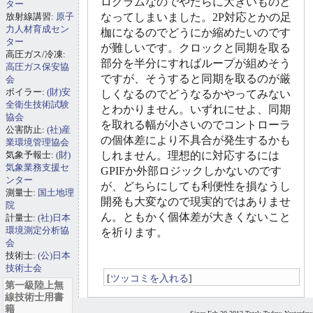
ログラムなのでやたらに大きいものと
ター
放射線講習:
原子
なってしまいました。2P対応とかの足
力人材育成セン
枷になるのでどうにか縮めたいのです
ター
が難しいです。クロックと同期を取る
高圧ガス/冷凍:
部分を半分にすればループが組めそう
高圧ガス保安協
ですが、そうすると同期を取るのが厳
会
ボイラー:
(財)安
しくなるのでどうなるかやってみない
全衛生技術試験
とわかりません。いずれにせよ、同期
協会
を取れる幅が小さいのでコントローラ
公害防止:
(社)産
の個体差により不具合が発生するかも
業環境管理協会
気象予報士:
(財)
しれません。理想的に対応するには
気象業務支援セ
GPIFか外部ロジックしかないのです
ンター
が、どちらにしても利便性を損なうし
測量士:
国土地理
開発も大変なので現実的ではありませ
院
ん。ともかく個体差が大きくないこと
計量士:
(社)日本
環境測定分析協
を祈ります。
会
技術士:
(公)日本
技術士会
[
ツッコミを入れる
]
第一級陸上無
線技術士用書
籍