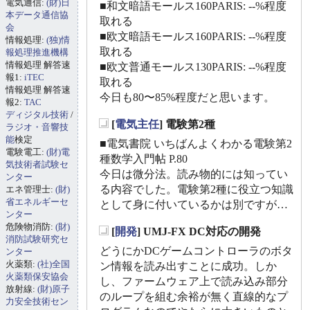
電気通信:
(財)日
■和文暗語モールス160PARIS: --%程度
本データ通信協
取れる
会
■欧文暗語モールス160PARIS: --%程度
情報処理:
(独)情
取れる
報処理推進機構
情報処理 解答速
■欧文普通モールス130PARIS: --%程度
報1:
iTEC
取れる
情報処理 解答速
今日も80〜85%程度だと思います。
報2:
TAC
ディジタル技術
/
[
電気主任
] 電験第2種
ラジオ・音響技
_
能
検定
■電気書院 いちばんよくわかる電験第2
電験電工:
(財)電
種数学入門帖 P.80
気技術者試験セ
今日は微分法。読み物的には知ってい
ンター
る内容でした。電験第2種に役立つ知識
エネ管理士:
(財)
省エネルギーセ
として身に付いているかは別ですが…
ンター
危険物消防:
(財)
[
開発
] UMJ-FX DC対応の開発
消防試験研究セ
_
どうにかDCゲームコントローラのボタ
ンター
火薬類:
(社)全国
ン情報を読み出すことに成功。しか
火薬類保安協会
し、ファームウェア上で読み込み部分
放射線:
(財)原子
のループを組む余裕が無く直線的なプ
力安全技術セン