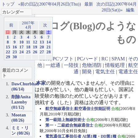
トップ
«前の日記(2007年04月26日(Thu))
最新
次の日記(2007年04月
28日(Sat))»
編集
カレンダー
ブログ(Blog)のような
2007年
前
次
4月
日
月
火
水
木
金
土
もの
1
2
3
4
5
6
7
8
9
10
11
12
13
14
15
16
17
18
19
20
21
22
23
24
25
26
27
28
29
30
GBA
|
PCソフト
|
PCハード
|
RC
|
SPAM
|
その
他
|
一総通
|
一陸技
|
危物消防
|
情報処理
|
航空
最近のコメン
通
|
開発
|
電気主任
|
電通主任
ト
本家
の開発が進んでいませんが、その理由に
DawChurbhab
(06/14)
は仕事が忙しい、他の趣味も忙しい、国家試
験受験の勉強のため忙しいなどがあります。
削除Anita
Lazenby
挑戦する（した）資格は次の通りです。
(01/12)
航空無線通信士
,
航空通信士技能証明
合格
[2005年8
月期,2010年7月期試験]
Mootan
第一級陸上無線技術士
合格
[2006年1月期試験]
(08/26)
第一・二級総合無線通信士
合格
[2006年9月期試
ミミ・リ
験,2006年10月全科目免除]
ン (08/26)
電気通信工事担任者 AI第1種・DD第1種
合格
[2006