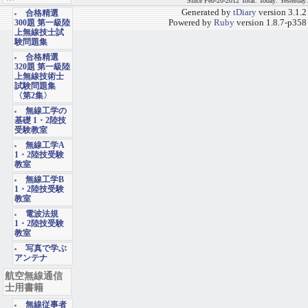
Since Feb-20-2012 Total: Today: Yesterday:
Generated by
tDiary
version 3.1.2
合格精選
Powered by
Ruby
version 1.8.7-p358
300題 第一級陸
上無線技士試
験問題集
合格精選
320題 第一級陸
上無線技術士
試験問題集
〈第2集〉
無線工学の
基礎 1・2陸技
受験教室
無線工学A
1・2陸技受験
教室
無線工学B
1・2陸技受験
教室
電波法規
1・2陸技受験
教室
写真で学ぶ
アンテナ
航空無線通信
士用書籍
無線従事者