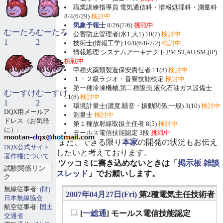
職業訓練指導員 電気通信科・情報処理科・測量科
8/4(6/29)
検討中
気象予報士
8/26(7/6)
挑戦中
むーたろ
むーたろ
公害防止管理者(水1,大1) 10(7)
検討中
1
2
技術士(情報工学) 10/8(6/8-7/2)
検討中
情報処理 システムアーキテクト,PM,ST,AU,SM,(IP)
挑戦中
甲種火薬類製造保安責任者 11(8)
検討中
１・２級ラジオ・音響技能検定
検討中
第一種冷凍機械,第二種販売,液化石油ガス設備士
むーすけ
むーすけ
11(8)
検討中
1
2
環境計量士(濃度,騒音・振動関係,一般) 3(10)
検討中
DQX用メールア
測量士
検討中
ドレス（お気軽
第１種放射線取扱主任者 8(5)
検討中
に）:
モールス電信技能認定 3段
挑戦中
また、できる限り
本家
の開発の状況もお伝え
DQX公式サイト
したいと考えております。
著作権について
ツッコミに書き込めないときは「
掲示板 雑談
試験関係リン
スレッド
」でお願いします。
ク
無線従事者:
(財)
2007年04月27日(Fri)
第2種電気主任技術者
日本無線協会
航空従事者:
国土
[
一総通
] モールス電信技能認定
交通省
_