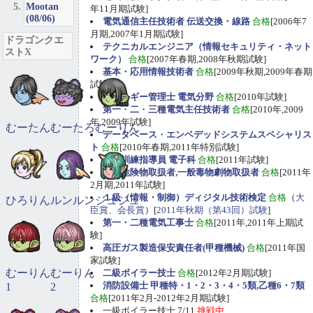
Mootan
年11月期試験]
(08/06)
電気通信主任技術者 伝送交換・線路
合格
[2006年7
月期,2007年1月期試験]
ドラゴンクエ
テクニカルエンジニア（情報セキュリティ・ネット
ストX
ワーク）
合格
[2007年春期,2008年秋期試験]
基本・応用情報技術者
合格
[2009年秋期,2009年春期
試験]
エネルギー管理士 電気分野
合格
[2010年試験]
第一
・
二
・
三種電気主任技術者
合格
[2010年,2009
年,2009年試験]
むーたん
むーたろ
むーりん
データベース
・
エンベデッドシステムスペシャリス
ト
合格
[2010年春期,2011年特別試験]
職業訓練指導員 電子科
合格
[2011年試験]
甲種危険物取扱者,一般毒物劇物取扱者
合格
[2011年
2月期,2011年試験]
１級（情報・制御）ディジタル技術検定
合格
（
大
ひろりん
ルンルン
ジュジュ
臣賞、会長賞
）[
2011年秋期（第43回）試験
]
第一・二種電気工事士
合格
[2011年,2011年上期試
験]
高圧ガス製造保安責任者(甲種機械)
合格
[2011年国
家試験]
むーりん
むーりん
二級ボイラー技士
合格
[2012年2月期試験]
消防設備士 甲種特・1・2・3・4・5類,乙種6・7類
1
2
合格
[2011年2月-2012年2月期試験]
一級ボイラー技士 7/11
挑戦中