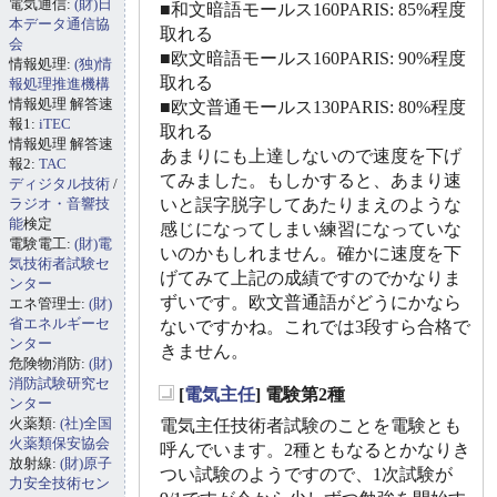
電気通信:
(財)日
■和文暗語モールス160PARIS: 85%程度
本データ通信協
取れる
会
■欧文暗語モールス160PARIS: 90%程度
情報処理:
(独)情
取れる
報処理推進機構
情報処理 解答速
■欧文普通モールス130PARIS: 80%程度
報1:
iTEC
取れる
情報処理 解答速
あまりにも上達しないので速度を下げ
報2:
TAC
てみました。もしかすると、あまり速
ディジタル技術
/
ラジオ・音響技
いと誤字脱字してあたりまえのような
能
検定
感じになってしまい練習になっていな
電験電工:
(財)電
いのかもしれません。確かに速度を下
気技術者試験セ
げてみて上記の成績ですのでかなりま
ンター
ずいです。欧文普通語がどうにかなら
エネ管理士:
(財)
省エネルギーセ
ないですかね。これでは3段すら合格で
ンター
きません。
危険物消防:
(財)
消防試験研究セ
[
電気主任
] 電験第2種
ンター
_
火薬類:
(社)全国
電気主任技術者試験のことを電験とも
火薬類保安協会
呼んでいます。2種ともなるとかなりき
放射線:
(財)原子
つい試験のようですので、1次試験が
力安全技術セン