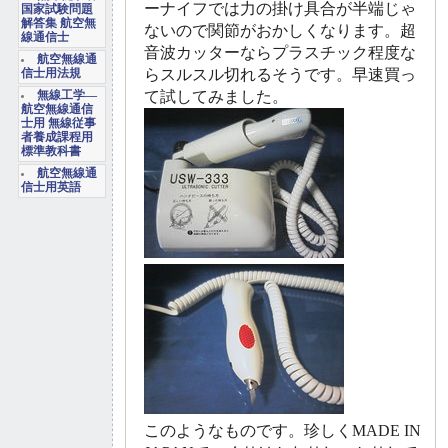
ーナイフでは力の掛け具合が半端じゃ
国家試験問題
解答集 航空無
ないので関節がおかしくなります。超
線通信士
音波カッターならプラスチック程度な
航空無線通
らスルスル切れるそうです。早速買っ
信士用法規
て試してみました。
無線工学―
航空無線通信
士用 無線従事
者養成課程用
標準教科書
航空無線通
信士用英語
このようなものです。珍しくMADE IN