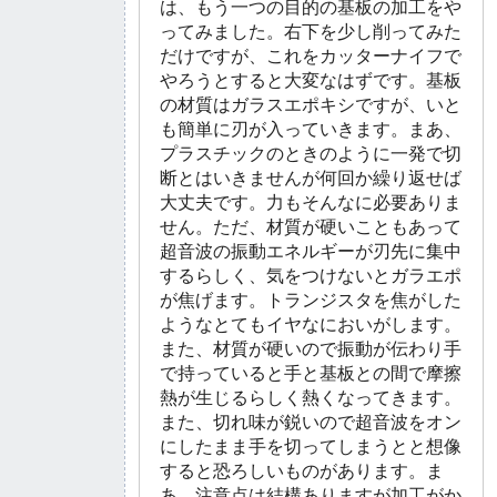
は、もう一つの目的の基板の加工をや
ってみました。右下を少し削ってみた
だけですが、これをカッターナイフで
やろうとすると大変なはずです。基板
の材質はガラスエポキシですが、いと
も簡単に刃が入っていきます。まあ、
プラスチックのときのように一発で切
断とはいきませんが何回か繰り返せば
大丈夫です。力もそんなに必要ありま
せん。ただ、材質が硬いこともあって
超音波の振動エネルギーが刃先に集中
するらしく、気をつけないとガラエポ
が焦げます。トランジスタを焦がした
ようなとてもイヤなにおいがします。
また、材質が硬いので振動が伝わり手
で持っていると手と基板との間で摩擦
熱が生じるらしく熱くなってきます。
また、切れ味が鋭いので超音波をオン
にしたまま手を切ってしまうとと想像
すると恐ろしいものがあります。ま
あ、注意点は結構ありますが加工がか