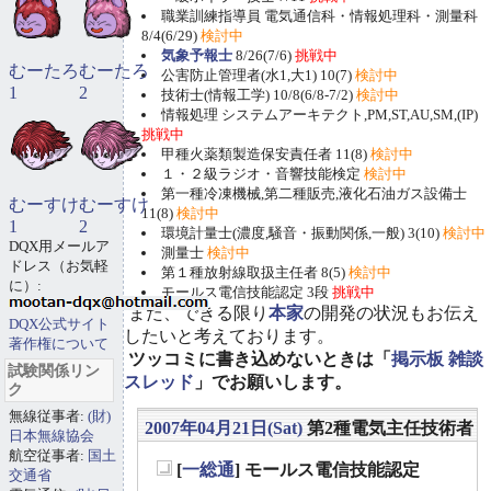
職業訓練指導員 電気通信科・情報処理科・測量科
8/4(6/29)
検討中
気象予報士
8/26(7/6)
挑戦中
むーたろ
むーたろ
公害防止管理者(水1,大1) 10(7)
検討中
1
2
技術士(情報工学) 10/8(6/8-7/2)
検討中
情報処理 システムアーキテクト,PM,ST,AU,SM,(IP)
挑戦中
甲種火薬類製造保安責任者 11(8)
検討中
１・２級ラジオ・音響技能検定
検討中
第一種冷凍機械,第二種販売,液化石油ガス設備士
むーすけ
むーすけ
11(8)
検討中
1
2
環境計量士(濃度,騒音・振動関係,一般) 3(10)
検討中
DQX用メールア
測量士
検討中
ドレス（お気軽
第１種放射線取扱主任者 8(5)
検討中
に）:
モールス電信技能認定 3段
挑戦中
また、できる限り
本家
の開発の状況もお伝え
DQX公式サイト
したいと考えております。
著作権について
ツッコミに書き込めないときは「
掲示板 雑談
試験関係リン
スレッド
」でお願いします。
ク
無線従事者:
(財)
2007年04月21日(Sat)
第2種電気主任技術者
日本無線協会
航空従事者:
国土
[
一総通
] モールス電信技能認定
交通省
_