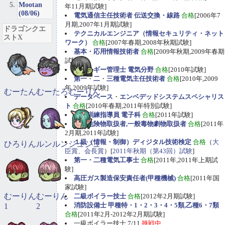
Mootan
年11月期試験]
(08/06)
電気通信主任技術者 伝送交換・線路
合格
[2006年7
月期,2007年1月期試験]
ドラゴンクエ
テクニカルエンジニア（情報セキュリティ・ネット
ストX
ワーク）
合格
[2007年春期,2008年秋期試験]
基本・応用情報技術者
合格
[2009年秋期,2009年春期
試験]
エネルギー管理士 電気分野
合格
[2010年試験]
第一
・
二
・
三種電気主任技術者
合格
[2010年,2009
年,2009年試験]
むーたん
むーたろ
むーりん
データベース
・
エンベデッドシステムスペシャリス
ト
合格
[2010年春期,2011年特別試験]
職業訓練指導員 電子科
合格
[2011年試験]
甲種危険物取扱者,一般毒物劇物取扱者
合格
[2011年
2月期,2011年試験]
１級（情報・制御）ディジタル技術検定
合格
（
大
ひろりん
ルンルン
ジュジュ
臣賞、会長賞
）[
2011年秋期（第43回）試験
]
第一・二種電気工事士
合格
[2011年,2011年上期試
験]
高圧ガス製造保安責任者(甲種機械)
合格
[2011年国
家試験]
むーりん
むーりん
二級ボイラー技士
合格
[2012年2月期試験]
消防設備士 甲種特・1・2・3・4・5類,乙種6・7類
1
2
合格
[2011年2月-2012年2月期試験]
一級ボイラー技士 7/11
挑戦中