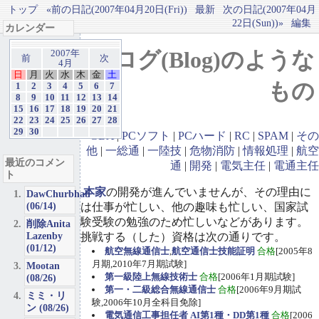
トップ
«前の日記(2007年04月20日(Fri))
最新
次の日記(2007年04月
22日(Sun))»
編集
カレンダー
ブログ(Blog)のような
2007年
前
次
4月
日
月
火
水
木
金
土
もの
1
2
3
4
5
6
7
8
9
10
11
12
13
14
15
16
17
18
19
20
21
22
23
24
25
26
27
28
29
30
GBA
|
PCソフト
|
PCハード
|
RC
|
SPAM
|
その
他
|
一総通
|
一陸技
|
危物消防
|
情報処理
|
航空
最近のコメン
通
|
開発
|
電気主任
|
電通主任
ト
本家
の開発が進んでいませんが、その理由に
DawChurbhab
(06/14)
は仕事が忙しい、他の趣味も忙しい、国家試
験受験の勉強のため忙しいなどがあります。
削除Anita
Lazenby
挑戦する（した）資格は次の通りです。
(01/12)
航空無線通信士
,
航空通信士技能証明
合格
[2005年8
月期,2010年7月期試験]
Mootan
第一級陸上無線技術士
合格
[2006年1月期試験]
(08/26)
第一・二級総合無線通信士
合格
[2006年9月期試
ミミ・リ
験,2006年10月全科目免除]
ン (08/26)
電気通信工事担任者 AI第1種・DD第1種
合格
[2006