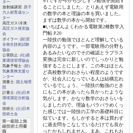
9/1ですが今から少しずつ勉強を開始す
ター
ることにしました。とりあえず電験用
放射線講習:
原子
力人材育成セン
の数学の本と理論の本を買いました。
ター
まずは数学の本から開始です。
高圧ガス/冷凍:
■いちばんよくわかる電験第2種数学入
高圧ガス保安協
門帖 P.20
会
ボイラー:
(財)安
一陸技の勉強でほとんど理解している
全衛生技術試験
内容のようです。一部電験用の分野も
協会
あるみたいなのでその確認とラプラス
公害防止:
(社)産
変換は完全に新しいのでしっかりと勉
業環境管理協会
強することにします。この本はほとん
気象予報士:
(財)
気象業務支援セ
ど高校数学のおさらい程度のようです
ンター
が、社会人になっている人は結構忘れ
測量士:
国土地理
ているでしょう。一陸技の勉強のとき
院
にもこの本があったら良かったような
計量士:
(社)日本
環境測定分析協
気がします。かなり数学のおさらいを
会
しましたので。理論もパラパラめくっ
技術士:
(公)日本
た感じでは一陸技の工学の基礎科目に
技術士会
似ています。もしかすると本は買わず
第一級陸上無
に過去問をこなしているだけでも良か
線技術士用書
ったかもしれません。まあ、これもお
籍