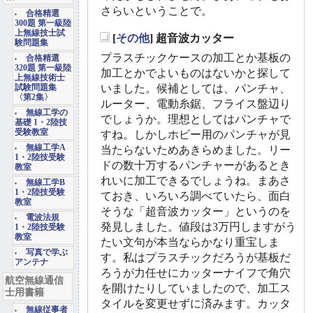
さらいということで。
合格精選
300題 第一級陸
上無線技士試
[
その他
] 超音波カッター
験問題集
_
プラスチックケースの加工とか基板の
合格精選
320題 第一級陸
加工とかでよいものはないかと探して
上無線技術士
いました。候補としては、パンチャ、
試験問題集
〈第2集〉
ルーター、電動糸鋸、フライス盤辺り
無線工学の
でしょうか。理想としてはパンチャで
基礎 1・2陸技
受験教室
すね。しかしホビー用のパンチャが見
無線工学A
当たらないためあきらめました。リー
1・2陸技受験
ドの数十万するパンチャーがあるとき
教室
れいに加工できるでしょうね。まあさ
無線工学B
1・2陸技受験
ておき、いろいろ調べていたら、面白
教室
そうな「超音波カッター」というのを
電波法規
発見しました。値段は3万円しますがう
1・2陸技受験
教室
たい文句が本当ならかなり重宝しま
写真で学ぶ
す。私はプラスチックだろうが基板だ
アンテナ
ろうが力任せにカッターナイフで角穴
航空無線通信
を開けたりしていましたので、加工ス
士用書籍
タイルを変更せずに済みます。カッタ
無線従事者