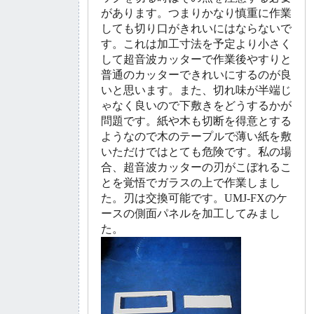
があります。つまりかなり慎重に作業
しても切り口がきれいにはならないで
す。これは加工寸法を予定より小さく
して超音波カッターで作業後やすりと
普通のカッターできれいにするのが良
いと思います。また、切れ味が半端じ
ゃなく良いので下敷きをどうするかが
問題です。紙や木も切断を得意とする
ようなので木のテープルで薄い紙を敷
いただけではとても危険です。私の場
合、超音波カッターの刃がこぼれるこ
とを覚悟でガラスの上で作業しまし
た。刃は交換可能です。UMJ-FXのケ
ースの側面パネルを加工してみまし
た。