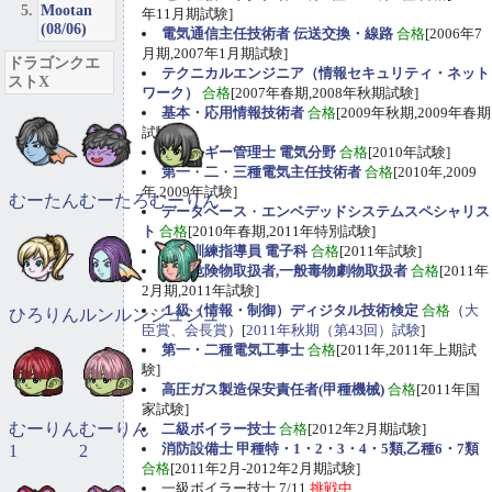
Mootan
年11月期試験]
(08/06)
電気通信主任技術者 伝送交換・線路
合格
[2006年7
月期,2007年1月期試験]
ドラゴンクエ
テクニカルエンジニア（情報セキュリティ・ネット
ストX
ワーク）
合格
[2007年春期,2008年秋期試験]
基本・応用情報技術者
合格
[2009年秋期,2009年春期
試験]
エネルギー管理士 電気分野
合格
[2010年試験]
第一
・
二
・
三種電気主任技術者
合格
[2010年,2009
年,2009年試験]
むーたん
むーたろ
むーりん
データベース
・
エンベデッドシステムスペシャリス
ト
合格
[2010年春期,2011年特別試験]
職業訓練指導員 電子科
合格
[2011年試験]
甲種危険物取扱者,一般毒物劇物取扱者
合格
[2011年
2月期,2011年試験]
１級（情報・制御）ディジタル技術検定
合格
（
大
ひろりん
ルンルン
ジュジュ
臣賞、会長賞
）[
2011年秋期（第43回）試験
]
第一・二種電気工事士
合格
[2011年,2011年上期試
験]
高圧ガス製造保安責任者(甲種機械)
合格
[2011年国
家試験]
むーりん
むーりん
二級ボイラー技士
合格
[2012年2月期試験]
消防設備士 甲種特・1・2・3・4・5類,乙種6・7類
1
2
合格
[2011年2月-2012年2月期試験]
一級ボイラー技士 7/11
挑戦中