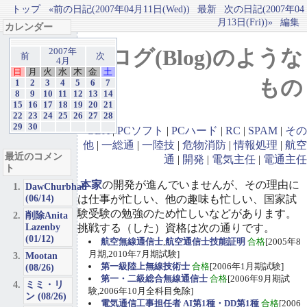
トップ
«前の日記(2007年04月11日(Wed))
最新
次の日記(2007年04
月13日(Fri))»
編集
カレンダー
ブログ(Blog)のような
2007年
前
次
4月
日
月
火
水
木
金
土
もの
1
2
3
4
5
6
7
8
9
10
11
12
13
14
15
16
17
18
19
20
21
22
23
24
25
26
27
28
29
30
GBA
|
PCソフト
|
PCハード
|
RC
|
SPAM
|
その
他
|
一総通
|
一陸技
|
危物消防
|
情報処理
|
航空
最近のコメン
通
|
開発
|
電気主任
|
電通主任
ト
本家
の開発が進んでいませんが、その理由に
DawChurbhab
(06/14)
は仕事が忙しい、他の趣味も忙しい、国家試
験受験の勉強のため忙しいなどがあります。
削除Anita
Lazenby
挑戦する（した）資格は次の通りです。
(01/12)
航空無線通信士
,
航空通信士技能証明
合格
[2005年8
月期,2010年7月期試験]
Mootan
第一級陸上無線技術士
合格
[2006年1月期試験]
(08/26)
第一・二級総合無線通信士
合格
[2006年9月期試
ミミ・リ
験,2006年10月全科目免除]
ン (08/26)
電気通信工事担任者 AI第1種・DD第1種
合格
[2006