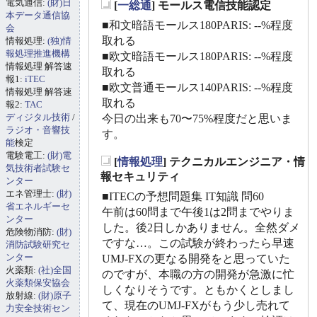
電気通信:
(財)日
[
一総通
] モールス電信技能認定
_
本データ通信協
■和文暗語モールス180PARIS: --%程度
会
取れる
情報処理:
(独)情
報処理推進機構
■欧文暗語モールス180PARIS: --%程度
情報処理 解答速
取れる
報1:
iTEC
■欧文普通モールス140PARIS: --%程度
情報処理 解答速
取れる
報2:
TAC
ディジタル技術
/
今日の出来も70〜75%程度だと思いま
ラジオ・音響技
す。
能
検定
電験電工:
(財)電
[
情報処理
] テクニカルエンジニア・情
気技術者試験セ
_
報セキュリティ
ンター
エネ管理士:
(財)
■ITECの予想問題集 IT知識 問60
省エネルギーセ
午前は60問まで午後1は2問までやりま
ンター
した。後2日しかありません。全然ダメ
危険物消防:
(財)
ですな…。この試験が終わったら早速
消防試験研究セ
ンター
UMJ-FXの更なる開発をと思っていた
火薬類:
(社)全国
のですが、本職の方の開発が急激に忙
火薬類保安協会
しくなりそうです。ともかくとしまし
放射線:
(財)原子
て、現在のUMJ-FXがもう少し売れて
力安全技術セン