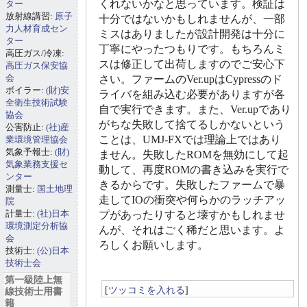
くれないかなと思っています。検証は
ター
放射線講習:
原子
十分ではないかもしれませんが、一部
力人材育成セン
ミスはありましたが設計開発は十分に
ター
丁寧にやったつもりです。もちろんミ
高圧ガス/冷凍:
スは修正して出荷しますのでご安心下
高圧ガス保安協
会
さい。ファームのVer.upはCypressのド
ボイラー:
(財)安
ライバを組み込む必要がありますが各
全衛生技術試験
自で実行できます。また、Ver.upであり
協会
がちな失敗して捨てるしかないという
公害防止:
(社)産
ことは、UMJ-FXでは理論上ではあり
業環境管理協会
気象予報士:
(財)
ません。失敗したROMを無効にして起
気象業務支援セ
動して、再度ROMの書き込みを実行で
ンター
きるからです。失敗したファームで暴
測量士:
国土地理
走してIOの衝突や何らかのラッチアッ
院
計量士:
(社)日本
プがあったりすると壊すかもしれませ
環境測定分析協
んが、それはごく稀だと思います。よ
会
ろしくお願いします。
技術士:
(公)日本
技術士会
第一級陸上無
[
ツッコミを入れる
]
線技術士用書
籍