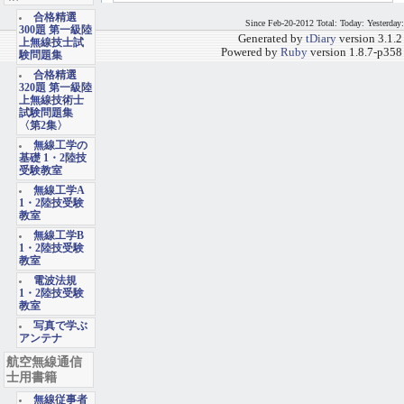
合格精選
Since Feb-20-2012 Total: Today: Yesterday:
300題 第一級陸
Generated by
tDiary
version 3.1.2
上無線技士試
Powered by
Ruby
version 1.8.7-p358
験問題集
合格精選
320題 第一級陸
上無線技術士
試験問題集
〈第2集〉
無線工学の
基礎 1・2陸技
受験教室
無線工学A
1・2陸技受験
教室
無線工学B
1・2陸技受験
教室
電波法規
1・2陸技受験
教室
写真で学ぶ
アンテナ
航空無線通信
士用書籍
無線従事者