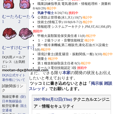
職業訓練指導員 電気通信科・情報処理科・測量科
8/4(6/29)
検討中
気象予報士
8/26(7/6)
挑戦中
むーたろ
むーたろ
公害防止管理者(水1,大1) 10(7)
検討中
1
2
技術士(情報工学) 10/8(6/8-7/2)
検討中
情報処理 システムアーキテクト,PM,ST,AU,SM,(IP)
挑戦中
甲種火薬類製造保安責任者 11(8)
検討中
１・２級ラジオ・音響技能検定
検討中
第一種冷凍機械,第二種販売,液化石油ガス設備士
むーすけ
むーすけ
11(8)
検討中
1
2
環境計量士(濃度,騒音・振動関係,一般) 3(10)
検討中
DQX用メールア
測量士
検討中
ドレス（お気軽
第１種放射線取扱主任者 8(5)
検討中
に）:
モールス電信技能認定 3段
挑戦中
また、できる限り
本家
の開発の状況もお伝え
DQX公式サイト
したいと考えております。
著作権について
ツッコミに書き込めないときは「
掲示板 雑談
試験関係リン
スレッド
」でお願いします。
ク
無線従事者:
(財)
2007年04月12日(Thu)
テクニカルエンジニ
日本無線協会
航空従事者:
国土
ア・情報セキュリティ
交通省