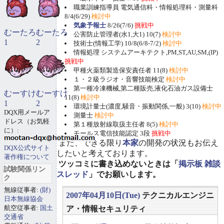
職業訓練指導員 電気通信科・情報処理科・測量科
8/4(6/29)
検討中
気象予報士
8/26(7/6)
挑戦中
むーたろ
むーたろ
公害防止管理者(水1,大1) 10(7)
検討中
1
2
技術士(情報工学) 10/8(6/8-7/2)
検討中
情報処理 システムアーキテクト,PM,ST,AU,SM,(IP)
挑戦中
甲種火薬類製造保安責任者 11(8)
検討中
１・２級ラジオ・音響技能検定
検討中
第一種冷凍機械,第二種販売,液化石油ガス設備士
むーすけ
むーすけ
11(8)
検討中
1
2
環境計量士(濃度,騒音・振動関係,一般) 3(10)
検討中
DQX用メールア
測量士
検討中
ドレス（お気軽
第１種放射線取扱主任者 8(5)
検討中
に）:
モールス電信技能認定 3段
挑戦中
また、できる限り
本家
の開発の状況もお伝え
DQX公式サイト
したいと考えております。
著作権について
ツッコミに書き込めないときは「
掲示板 雑談
試験関係リン
スレッド
」でお願いします。
ク
無線従事者:
(財)
2007年04月10日(Tue)
テクニカルエンジニ
日本無線協会
航空従事者:
国土
ア・情報セキュリティ
交通省