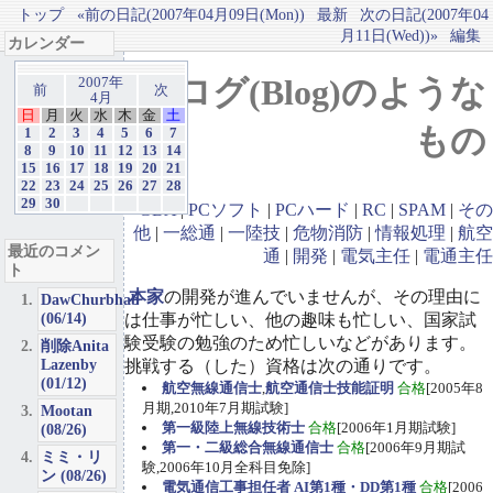
トップ
«前の日記(2007年04月09日(Mon))
最新
次の日記(2007年04
月11日(Wed))»
編集
カレンダー
ブログ(Blog)のような
2007年
前
次
4月
日
月
火
水
木
金
土
もの
1
2
3
4
5
6
7
8
9
10
11
12
13
14
15
16
17
18
19
20
21
22
23
24
25
26
27
28
29
30
GBA
|
PCソフト
|
PCハード
|
RC
|
SPAM
|
その
他
|
一総通
|
一陸技
|
危物消防
|
情報処理
|
航空
最近のコメン
通
|
開発
|
電気主任
|
電通主任
ト
本家
の開発が進んでいませんが、その理由に
DawChurbhab
(06/14)
は仕事が忙しい、他の趣味も忙しい、国家試
験受験の勉強のため忙しいなどがあります。
削除Anita
Lazenby
挑戦する（した）資格は次の通りです。
(01/12)
航空無線通信士
,
航空通信士技能証明
合格
[2005年8
月期,2010年7月期試験]
Mootan
第一級陸上無線技術士
合格
[2006年1月期試験]
(08/26)
第一・二級総合無線通信士
合格
[2006年9月期試
ミミ・リ
験,2006年10月全科目免除]
ン (08/26)
電気通信工事担任者 AI第1種・DD第1種
合格
[2006