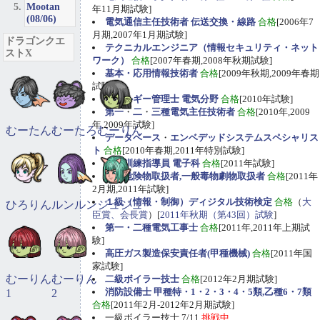
Mootan
年11月期試験]
(08/06)
電気通信主任技術者 伝送交換・線路
合格
[2006年7
月期,2007年1月期試験]
ドラゴンクエ
テクニカルエンジニア（情報セキュリティ・ネット
ストX
ワーク）
合格
[2007年春期,2008年秋期試験]
基本・応用情報技術者
合格
[2009年秋期,2009年春期
試験]
エネルギー管理士 電気分野
合格
[2010年試験]
第一
・
二
・
三種電気主任技術者
合格
[2010年,2009
年,2009年試験]
むーたん
むーたろ
むーりん
データベース
・
エンベデッドシステムスペシャリス
ト
合格
[2010年春期,2011年特別試験]
職業訓練指導員 電子科
合格
[2011年試験]
甲種危険物取扱者,一般毒物劇物取扱者
合格
[2011年
2月期,2011年試験]
１級（情報・制御）ディジタル技術検定
合格
（
大
ひろりん
ルンルン
ジュジュ
臣賞、会長賞
）[
2011年秋期（第43回）試験
]
第一・二種電気工事士
合格
[2011年,2011年上期試
験]
高圧ガス製造保安責任者(甲種機械)
合格
[2011年国
家試験]
むーりん
むーりん
二級ボイラー技士
合格
[2012年2月期試験]
消防設備士 甲種特・1・2・3・4・5類,乙種6・7類
1
2
合格
[2011年2月-2012年2月期試験]
一級ボイラー技士 7/11
挑戦中