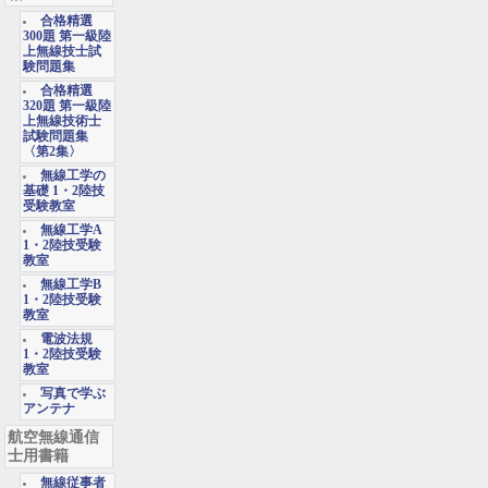
合格精選
300題 第一級陸
上無線技士試
験問題集
合格精選
320題 第一級陸
上無線技術士
試験問題集
〈第2集〉
無線工学の
基礎 1・2陸技
受験教室
無線工学A
1・2陸技受験
教室
無線工学B
1・2陸技受験
教室
電波法規
1・2陸技受験
教室
写真で学ぶ
アンテナ
航空無線通信
士用書籍
無線従事者