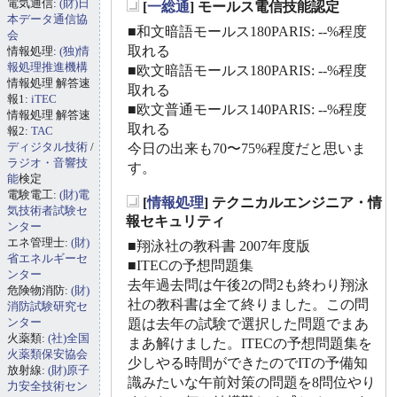
電気通信:
(財)日
[
一総通
] モールス電信技能認定
_
本データ通信協
■和文暗語モールス180PARIS: --%程度
会
取れる
情報処理:
(独)情
報処理推進機構
■欧文暗語モールス180PARIS: --%程度
情報処理 解答速
取れる
報1:
iTEC
■欧文普通モールス140PARIS: --%程度
情報処理 解答速
取れる
報2:
TAC
ディジタル技術
/
今日の出来も70〜75%程度だと思いま
ラジオ・音響技
す。
能
検定
電験電工:
(財)電
[
情報処理
] テクニカルエンジニア・情
気技術者試験セ
_
報セキュリティ
ンター
エネ管理士:
(財)
■翔泳社の教科書 2007年度版
省エネルギーセ
■ITECの予想問題集
ンター
去年過去問は午後2の問2も終わり翔泳
危険物消防:
(財)
社の教科書は全て終りました。この問
消防試験研究セ
ンター
題は去年の試験で選択した問題でまあ
火薬類:
(社)全国
まあ解けました。ITECの予想問題集を
火薬類保安協会
少しやる時間ができたのでITの予備知
放射線:
(財)原子
識みたいな午前対策の問題を8問位やり
力安全技術セン