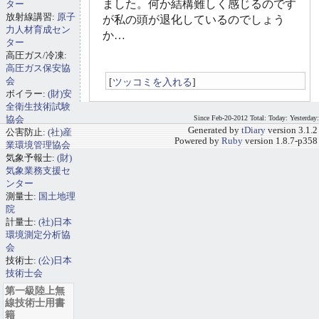
ました。何か結構難しく感じるのです
ター
放射線講習:
原子
が私の頭が退化しているのでしょう
力人材育成セン
か…
ター
高圧ガス/冷凍:
高圧ガス保安協
会
[
ツッコミを入れる
]
ボイラー:
(財)安
全衛生技術試験
協会
Since Feb-20-2012 Total: Today: Yesterday:
Generated by
tDiary
version 3.1.2
公害防止:
(社)産
Powered by
Ruby
version 1.8.7-p358
業環境管理協会
気象予報士:
(財)
気象業務支援セ
ンター
測量士:
国土地理
院
計量士:
(社)日本
環境測定分析協
会
技術士:
(公)日本
技術士会
第一級陸上無
線技術士用書
籍